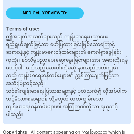
MEDICALLY REVIEWED:
Terms of use:
ဤအချက်အလက်များသည် ကျန်းမာရေးပညာပေး
ရည်ရွယ်ချက်ဖြင့်သာ ဖော်ပြထားခြင်းဖြစ်သောကြောင့်
ဆရာဝန်နှင့် ကျန်းမာရေးဝန်ထမ်းများ၏ ရောဂါရှာဖွေခြင်း၊
ကုထုံး၊ နှစ်သိမ့်ပညာပေးဆွေးနွေးခြင်းများအား အစားထိုးရန်
မသင့်ပါ။ မည်သည့်ဆေးဝါးကိုမဆို နားလည်တတ်ကျွမ်း
သည့် ကျန်းမာရေးဝန်ထမ်းများ၏ ညွှန်ကြားချက်ဖြင့်သာ
အသုံးပြုသင့်သည်။
သင်၏ကျန်းမာရေးပြဿနာများနှင့် ပတ်သက်၍ လိုအပ်ပါက
သင့်မိသားစုဆရာဝန် သို့မဟုတ် တတ်ကျွမ်းသော
ကျန်းမာရေးဝန်ထမ်းများ၏ အကြံဉာဏ်ကိုသာ ရယူသင့်
ပါသည်။
Copyrights :
All content appearing on “ကျန်းမာသုတ”which is