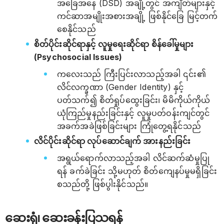
အခြေအနေ (DSD) အချို့တွင် အကျိတ်များနှင့်
ကင်ဆာအမျိုးအစားအချို့ ဖြစ်နိုင်ခြေ မြင့်တက်
စေနိုင်သည်
စိတ်ပိုင်းဆိုင်ရာနှင့် လူမှုရေးဆိုင်ရာ စိန်ခေါ်မှုများ
(Psychosocial Issues)
ကလေးသည် ကြီးပြင်းလာသည့်အခါ ၎င်း၏
လိင်လက္ခဏာ (Gender Identity) နှင့်
ပတ်သက်၍ စိတ်ရှုပ်ထွေးခြင်း၊ မိမိကိုယ်ကိုယ်
ယုံကြည်မှုနည်းခြင်းနှင့် လူမှုပတ်ဝန်းကျင်တွင်
အခက်အခဲဖြစ်ခြင်းများ ကြုံတွေ့ရနိုင်သည်
လိင်ပိုင်းဆိုင်ရာ လုပ်ဆောင်ချက် အားနည်းခြင်း
အရွယ်ရောက်လာသည့်အခါ လိင်ဆက်ဆံမှုပြု
ရန် ခက်ခဲခြင်း သို့မဟုတ် စိတ်ကျေနပ်မှုမရှိခြင်း
စသည်တို့ ဖြစ်ပွါးနိုင်သည်။
ဆေးရုံ၊ ဆေးခန်းပြသရန်