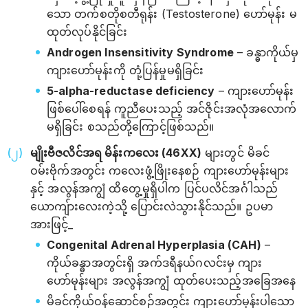
သော တက်စတိုစတီရုန်း (Testosterone) ဟော်မုန်း မ
ထုတ်လုပ်နိုင်ခြင်း
Androgen Insensitivity Syndrome
– ခန္ဓာကိုယ်မှ
ကျားဟော်မုန်းကို တုံ့ပြန်မှုမရှိခြင်း
5-alpha-reductase deficiency
– ကျားဟော်မုန်း
ဖြစ်ပေါ်စေရန် ကူညီပေးသည့် အင်ဇိုင်းအလုံအလောက်
မရှိခြင်း စသည်တို့ကြောင့်ဖြစ်သည်။
မျိုးဗီဇလိင်အရ မိန်းကလေး (46XX)
များတွင် မိခင်
ဝမ်းဗိုက်အတွင်း ကလေးဖွံ့ဖြိုးနေစဉ် ကျားဟော်မုန်းများ
နှင့် အလွန်အကျွံ ထိတွေ့မှုရှိပါက ပြင်ပလိင်အင်္ဂါသည်
ယောကျ်ားလေးကဲ့သို့ ပြောင်းလဲသွားနိုင်သည်။ ဥပမာ
အားဖြင့်_
Congenital Adrenal Hyperplasia (CAH)
–
ကိုယ်ခန္ဓာအတွင်းရှိ အက်ဒရီနယ်ဂလင်းမှ ကျား
ဟော်မုန်းများ အလွန်အကျွံ ထုတ်ပေးသည့်အခြေအနေ
မိခင်ကိုယ်ဝန်ဆောင်စဉ်အတွင်း ကျားဟော်မုန်းပါသော