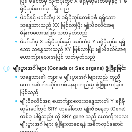
ပြီး၊ ဖခင်ထံမှ သုက်ပိုးတွင် X ခရိုမိုဆုမ်းတစ်ခုနှင့် Y ခ
ရိုမိုဆုမ်းတစ်ခု ပါရှိသည်
မိခင်နှင့် ဖခင်ဆီမှ X ခရိုမိုဆုမ်းတစ်ခုစီ ရရှိသော
သန္ဓေသားသည် XX ဖြစ်လာပြီး မျိုးဗီဇလိင်အရ
မိန်းကလေးအဖြစ် သတ်မှတ်သည်
မိခင်ဆီမှ X ခရိုမိုဆုမ်းနှင့် ဖခင်ထံမှ Y ခရိုမိုဆုမ်း ရရှိ
သော သန္ဓေသားသည် XY ဖြစ်လာပြီး မျိုးဗီဇလိင်အရ
ယောကျ်ားလေးအဖြစ် သတ်မှတ်သည်
မျိုးပွားအင်္ဂါများ (Gonads or Sex organs) ဖွံ့ဖြိုးခြင်း
သန္ဓေသား၏ ကျား မ မျိုးပွားအင်္ဂါများသည် တူညီ
သော အစိတ်အပိုင်းတစ်နေရာတည်းမှ ဖွံ့ဖြိုးလာခြင်း
ဖြစ်သည်
မျိုးဗီဇလိင်အရ ယောက်ျားလေးသန္ဓေသား၏ Y ခရိုမို
ဆုမ်းပေါ်တွင် SRY ဟုခေါ်သော မျိုးဗီဇနေရာ (Gene)
တစ်ခု ပါရှိသည်၊ ထို SRY gene သည် ‌ယောက်ျားလေး
မျိုးပွားအင်္ဂါများ ဖွံ့ဖြိုးလာစေရန် အဓိကလုပ်ဆောင်
ပေးသည်