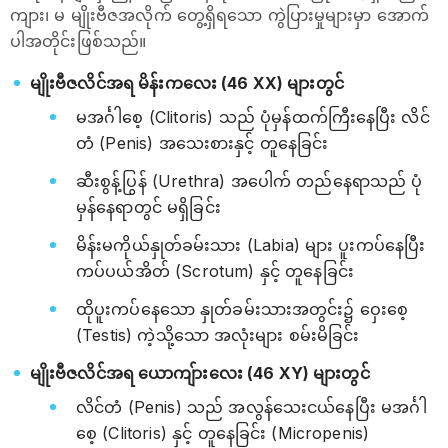
ကျား၊ မ မျိုးဗီဇအလိုက် တွေ့ရှိရသော ကွဲပြားမှုများမှာ အောက်
ပါအတိုင်းဖြစ်သည်။
မျိုးဗီဇလိင်အရ မိန်းကလေး (46 XX) များတွင်
မအင်္ဂါစေ့ (Clitoris) သည် ပုံမှန်ထက်ကြီးနေပြီး လိင်
တံ (Penis) အသေးစားနှင့် တူနေခြင်း
ဆီးစွန့်ပြွန် (Urethra) အပေါက် တည်နေရာသည် ပုံ
မှန်နေရာတွင် မရှိခြင်း
မိန်းမကိုယ်နှုတ်ခမ်းသား (Labia) များ ပူးကပ်နေပြီး
ကပ်ပယ်အိတ် (Scrotum) နှင့် တူနေခြင်း
ထိုပူးကပ်နေသော နှုတ်ခမ်းသားအတွင်း၌ ဝှေးစေ့
(Testis) ကဲ့သို့သော အလုံးများ စမ်းမိခြင်း
မျိုးဗီဇလိင်အရ ယောကျ်ားလေး (46 XY) များတွင်
လိင်တံ (Penis) သည် အလွန်သေးငယ်နေပြီး မအင်္ဂါ
စေ့ (Clitoris) နှင့် တူနေခြင်း (Micropenis)