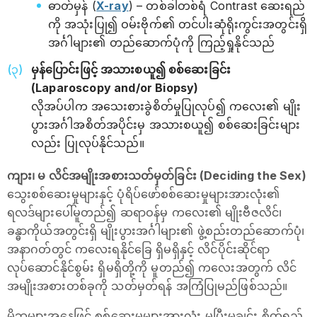
ဓာတ်မှန် (
X-ray
) – တစ်ခါတစ်ရံ Contrast ဆေးရည်
ကို အသုံးပြု၍ ဝမ်းဗိုက်၏ တင်ပါးဆုံရိုးကွင်းအတွင်းရှိ
အင်္ဂါများ၏ တည်ဆောက်ပုံကို ကြည့်ရှုနိုင်သည်
မှန်ပြောင်းဖြင့် အသားစယူ၍ စစ်ဆေးခြင်း
(Laparoscopy and/or Biopsy)
လိုအပ်ပါက အသေးစားခွဲစိတ်မှုပြုလုပ်၍ ကလေး၏ မျိုး
ပွားအင်္ဂါအစိတ်အပိုင်းမှ အသားစယူ၍ စစ်ဆေးခြင်းများ
လည်း ပြုလုပ်နိုင်သည်။
ကျား၊ မ လိင်အမျိုးအစားသတ်မှတ်ခြင်း (Deciding the Sex)
သွေးစစ်ဆေးမှုများနှင့် ပုံရိပ်ဖော်စစ်ဆေးမှုများအားလုံး၏
ရလဒ်များပေါ်မူတည်၍ ဆရာဝန်မှ ကလေး၏ မျိုးဗီဇလိင်၊
ခန္ဓာကိုယ်အတွင်းရှိ မျိုးပွားအင်္ဂါများ၏ ဖွဲ့စည်းတည်ဆောက်ပုံ၊
အနာဂတ်တွင် ကလေးရနိုင်ခြေ ရှိမရှိနှင့် လိင်ပိုင်းဆိုင်ရာ
လုပ်ဆောင်နိုင်စွမ်း ရှိမရှိတို့ကို မူတည်၍ ကလေးအတွက် လိင်
အမျိုးအစားတစ်ခုကို သတ်မှတ်ရန် အကြံပြုမည်ဖြစ်သည်။
မိဘများအနေဖြင့် စစ်ဆေးမှုများအားလုံး မပြီးမချင်း စိတ်ရှည်