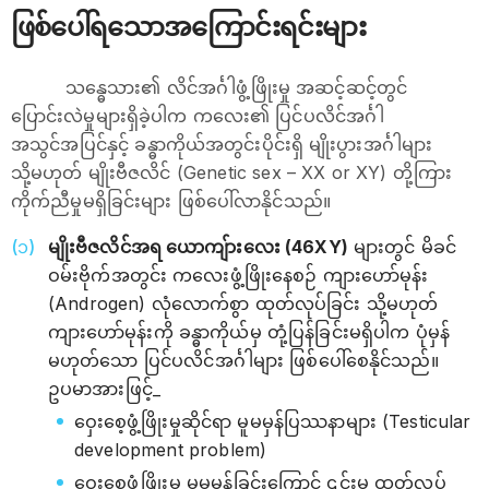
ဖြစ်ပေါ်ရသောအကြောင်းရင်းများ
သန္ဓေသား၏ လိင်အင်္ဂါဖွံ့ဖြိုးမှု အဆင့်ဆင့်တွင်
ပြောင်းလဲမှုများရှိခဲ့ပါက ကလေး၏ ပြင်ပလိင်အင်္ဂါ
အသွင်အပြင်နှင့် ခန္ဓာကိုယ်အတွင်းပိုင်းရှိ မျိုးပွားအင်္ဂါများ
သို့မဟုတ် မျိုးဗီဇလိင် (Genetic sex – XX or XY) တို့ကြား
ကိုက်ညီမှုမရှိခြင်းများ ဖြစ်ပေါ်လာနိုင်သည်။
မျိုးဗီဇလိင်အရ ယောကျ်ားလေး (46XY)
များတွင် မိခင်
ဝမ်းဗိုက်အတွင်း ကလေးဖွံ့ဖြိုးနေစဉ် ကျားဟော်မုန်း
(Androgen) လုံလောက်စွာ ထုတ်လုပ်ခြင်း သို့မဟုတ်
ကျားဟော်မုန်းကို ခန္ဓာကိုယ်မှ တုံ့ပြန်ခြင်းမရှိပါက ပုံမှန်
မဟုတ်သော ပြင်ပလိင်အင်္ဂါများ ဖြစ်ပေါ်စေနိုင်သည်။
ဥပမာအားဖြင့်_
ဝှေးစေ့ဖွံ့ဖြိုးမှုဆိုင်ရာ မူမမှန်ပြဿနာများ (Testicular
development problem)
ဝှေးစေ့ဖွံ့ဖြိုးမှု မူမမှန်ခြင်းကြောင့် ၎င်းမှ ထုတ်လုပ်