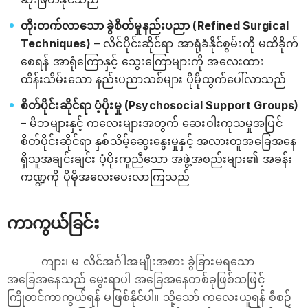
တိုးတက်လာသော ခွဲစိတ်မှုနည်းပညာ (Refined Surgical
Techniques)
– လိင်ပိုင်းဆိုင်ရာ အာရုံခံနိုင်စွမ်းကို မထိခိုက်
စေရန် အာရုံကြောနှင့် သွေးကြောများကို အလေးထား
ထိန်းသိမ်းသော နည်းပညာသစ်များ ပိုမိုထွက်ပေါ်လာသည်
စိတ်ပိုင်းဆိုင်ရာ ပံ့ပိုးမှု (Psychosocial Support Groups)
– မိဘများနှင့် ကလေးများအတွက် ဆေးဝါးကုသမှုအပြင်
စိတ်ပိုင်းဆိုင်ရာ နှစ်သိမ့်ဆွေးနွေးမှုနှင့် အလားတူအခြေအနေ
ရှိသူအချင်းချင်း ပံ့ပိုးကူညီသော အဖွဲ့အစည်းများ၏ အခန်း
ကဏ္ဍကို ပိုမိုအလေးပေးလာကြသည်
ကာကွယ်ခြင်း
ကျား၊ မ လိင်အင်္ဂါအမျိုးအစား ခွဲခြားမရသော
အခြေအနေသည် မွေးရာပါ အခြေအနေတစ်ခုဖြစ်သဖြင့်
ကြိုတင်ကာကွယ်ရန် မဖြစ်နိုင်ပါ။ သို့သော် ကလေးယူရန် စီစဉ်