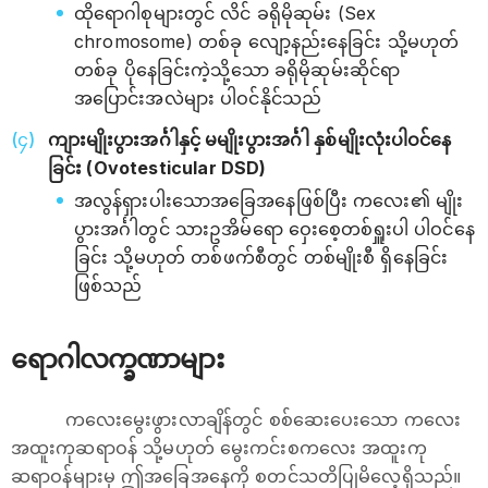
ထိုရောဂါစုများတွင် လိင် ခရိုမိုဆုမ်း (Sex
chromosome) တစ်ခု လျော့နည်းနေခြင်း သို့မဟုတ်
တစ်ခု ပိုနေခြင်းကဲ့သို့သော ခရိုမိုဆုမ်းဆိုင်ရာ
အပြောင်းအလဲများ ပါဝင်နိုင်သည်
ကျားမျိုးပွားအင်္ဂါနှင့် မမျိုးပွားအင်္ဂါ နှစ်မျိုးလုံးပါဝင်နေ
ခြင်း (Ovotesticular DSD)
အလွန်ရှားပါးသောအခြေအနေဖြစ်ပြီး ကလေး၏ မျိုး
ပွားအင်္ဂါတွင် သားဥအိမ်ရော ဝှေးစေ့တစ်ရှူးပါ ပါဝင်နေ
ခြင်း သို့မဟုတ် တစ်ဖက်စီတွင် တစ်မျိုးစီ ရှိနေခြင်း
ဖြစ်သည်
ရောဂါလက္ခဏာများ
ကလေးမွေးဖွားလာချိန်တွင် စစ်ဆေးပေးသော ကလေး
အထူးကုဆရာဝန် သို့မဟုတ် မွေးကင်းစကလေး အထူးကု
ဆရာဝန်များမှ ဤအခြေအနေကို စတင်သတိပြုမိလေ့ရှိသည်။