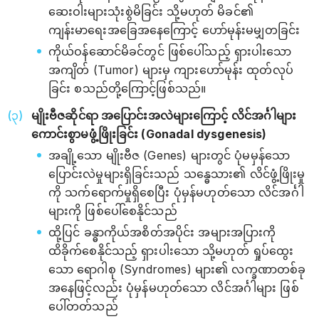
ဆေးဝါးများသုံးစွဲမိခြင်း သို့မဟုတ် မိခင်၏
ကျန်းမာရေးအခြေအနေကြောင့် ဟော်မုန်းမမျှတခြင်း
ကိုယ်ဝန်ဆောင်မိခင်တွင် ဖြစ်‌ပေါ်သည့် ရှားပါးသော
အကျိတ် (Tumor) များမှ ကျားဟော်မုန်း ထုတ်လုပ်
ခြင်း စသည်တို့ကြောင့်ဖြစ်သည်။
မျိုးဗီဇဆိုင်ရာ အပြောင်းအလဲများကြောင့် လိင်အင်္ဂါများ
ကောင်းစွာမဖွံ့ဖြိုးခြင်း (Gonadal dysgenesis)
အချို့သော မျိုးဗီဇ (Genes) များတွင် ပုံမမှန်သော
ပြောင်းလဲမှုများရှိခြင်းသည် သန္ဓေသား၏ လိင်ဖွံ့ဖြိုးမှု
ကို သက်ရောက်မှုရှိစေပြီး ပုံမှန်မဟုတ်သော လိင်အင်္ဂါ
များကို ဖြစ်ပေါ်စေနိုင်သည်
ထို့ပြင် ခန္ဓာကိုယ်အစိတ်အပိုင်း အများအပြားကို
ထိခိုက်စေနိုင်သည့် ရှားပါးသော သို့မဟုတ် ရှုပ်ထွေး
သော ရောဂါစု (Syndromes) များ၏ လက္ခဏာတစ်ခု
အနေဖြင့်လည်း ပုံမှန်မဟုတ်သော လိင်အင်္ဂါများ ဖြစ်
ပေါ်တတ်သည်