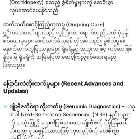
(Orchidopexy) စသည့် ခွဲစိတ်မှုများကို စောစီးစွာ
လုပ်ဆောင်ပေးနိုင်သည်
ဆက်လက်စောင့်ကြည့်ကုသမှု (Ongoing Care)
ဤကလေးငယ်များသည် လူကြီးဘဝရောက်သည်အထိ ပုံမှန်
စစ်ဆေးမှုများ ဆက်လက်ခံယူရန် လိုအပ်သည်။ ခွဲစိတ်မှု၏
နောက်ဆက်တွဲပြဿနာများ ရှိမရှိနှင့် အထူးသဖြင့် ကင်ဆာဖြစ်
နိုင်ခြေ ရှိမရှိကို အမြဲမပြတ် စောင့်ကြည့်စစ်ဆေးရမည်
ဖြစ်သည်။
ပြောင်းလဲတိုးတက်မှုများ (Recent Advances and
Updates)
မျိုးဗီဇဆိုင်ရာ တိုးတက်မှု (Genomic Diagnostics)
– ယခု
အခါ Next-Generation Sequencing (NGS) နည်းပညာ
ကို အသုံးပြု၍ ရောဂါဖြစ်စေသော မျိုးဗီဇကို ပိုမိုမြန်ဆန်
တိကျစွာ ရှာဖွေနိုင်လာသဖြင့် ကုသမှုပုံစံကို စောစီးစွာ
ဆုံးဖြတ်နိုင်သည်