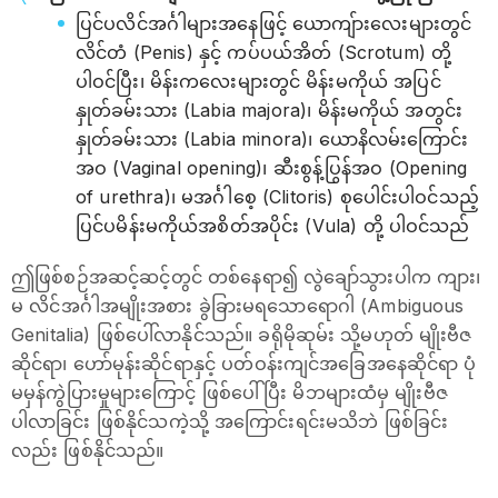
ပြင်ပလိင်အင်္ဂါများအနေဖြင့် ယောကျ်ားလေးများတွင်
လိင်တံ (Penis) နှင့် ကပ်ပယ်အိတ် (Scrotum) တို့
ပါဝင်ပြီး၊ မိန်းကလေးများတွင် မိန်းမကိုယ် အပြင်
နှုတ်ခမ်းသား (Labia majora)၊ မိန်းမကိုယ် အတွင်း
နှုတ်ခမ်းသား (Labia minora)၊ ယောနိလမ်းကြောင်း
အဝ (Vaginal opening)၊ ဆီးစွန့်ပြွန်အဝ (Opening
of urethra)၊ မအင်္ဂါစေ့ (Clitoris) စုပေါင်းပါဝင်သည့်
ပြင်ပမိန်းမကိုယ်အစိတ်အပိုင်း (Vula) တို့ ပါဝင်သည်
ဤဖြစ်စဉ်အဆင့်ဆင့်တွင် တစ်နေရာ၍ လွဲချော်သွားပါက ကျား၊
မ လိင်အင်္ဂါအမျိုးအစား ခွဲခြားမရသောရောဂါ (Ambiguous
Genitalia) ဖြစ်ပေါ်လာနိုင်သည်။ ခရိုမိုဆုမ်း သို့မဟုတ် မျိုးဗီဇ
ဆိုင်ရာ၊ ဟော်မုန်းဆိုင်ရာနှင့် ပတ်ဝန်းကျင်အခြေအနေဆိုင်ရာ ပုံ
မမှန်ကွဲပြားမှုများကြောင့် ဖြစ်ပေါ်ပြီး မိဘများထံမှ မျိုးဗီဇ
ပါလာခြင်း ဖြစ်နိုင်သကဲ့သို့ အကြောင်းရင်းမသိဘဲ ဖြစ်ခြင်း
လည်း ဖြစ်နိုင်သည်။