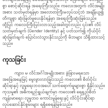
စွာ စောင့်ဆိုင်းရန် အရေးကြီးသည်။ ကလေးအတွက် လိင်အမျိုး
အစား သတ်မှတ်ရန်မှာ အလောတကြီးမလုပ်သင့်ဘဲ အချိန်ယူ၍
တိကျစွာ ဆုံးဖြတ်မှုပေးနိုင်ရန်မှာ အရေးကြီးဆုံးဖြစ်သည်။
ထို့ပြင် ကလေးကြီးပြင်းလာသည့်အခါတွင်လည်း ၎င်း၏ လိင်
သတ်မှတ်ချက် (Gender Identity) နှင့် ပတ်သက်၍ ကိုယ်ပိုင်
ဆုံးဖြတ်ချက် ပြောင်းလဲသွားနိုင်သည်ကို မိဘများ သိရှိထားသင့်
သည်။
ကုသခြင်း
ကျား၊ မ လိင်အင်္ဂါအမျိုးအစား ခွဲခြားမရသော
အခြေအနေဖြင့် မွေးဖွားလာခြင်းသည် ကလေး၏ စိတ်ပိုင်း
ဆိုင်ရာနှင့် လူမှုရေးဘဝအပေါ် သက်ရောက်မှုများစွာ ရှိနိုင်သည်။
ကုသမှု၏ အဓိကရည်ရွယ်ချက်မှာ ကလေး၏ ရေရှည်စိတ်
ကျန်းမာရေး၊ လူမှုဘဝ ကောင်းမွန်ရေးနှင့် လိင်ပိုင်းဆိုင်ရာ
လုပ်ဆောင်နိုင်စွမ်းများ ရရှိစေရန်ဖြစ်သည်။