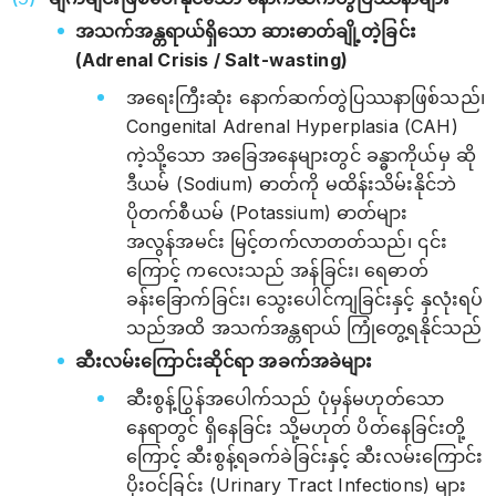
အသက်အန္တရာယ်ရှိသော ဆားဓာတ်ချို့တဲ့ခြင်း
(Adrenal Crisis / Salt-wasting)
အရေးကြီးဆုံး နောက်ဆက်တွဲပြဿနာဖြစ်သည်၊
Congenital Adrenal Hyperplasia (CAH)
ကဲ့သို့သော အခြေအနေများတွင် ခန္ဓာကိုယ်မှ ဆို
ဒီယမ် (Sodium) ဓာတ်ကို မထိန်းသိမ်းနိုင်ဘဲ
ပိုတက်စီယမ် (Potassium) ဓာတ်များ
အလွန်အမင်း မြင့်တက်လာတတ်သည်၊ ၎င်း
ကြောင့် ကလေးသည် အန်ခြင်း၊ ရေဓာတ်
ခန်းခြောက်ခြင်း၊ သွေးပေါင်ကျခြင်းနှင့် နှလုံးရပ်
သည်အထိ အသက်အန္တရာယ် ကြုံတွေ့ရနိုင်သည်
ဆီးလမ်းကြောင်းဆိုင်ရာ အခက်အခဲများ
ဆီးစွန့်ပြွန်အပေါက်သည် ပုံမှန်မဟုတ်သော
နေရာတွင် ရှိနေခြင်း သို့မဟုတ် ပိတ်နေခြင်းတို့
ကြောင့် ဆီးစွန့်ရခက်ခဲခြင်းနှင့် ဆီးလမ်းကြောင်း
ပိုးဝင်ခြင်း (Urinary Tract Infections) များ