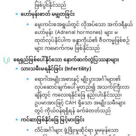
ဖြစ်ပွါးနိုင်သည်
ဟော်မုန်းဓာတ် မမျှတခြင်း
မွေးကင်းစအရွယ်တွင် လိုအပ်သော အက်ဒရီနယ်
ဟော်မုန်း (Adrenal hormones) များ မ
ထုတ်လုပ်နိုင်ပါက ခန္ဓာကိုယ်၏ ဇီဝကမ္မဖြစ်စဉ်
များ ကမောက်ကမ ဖြစ်နိုင်သည်
ရေရှည်ဖြစ်ပေါ်နိုင်သော နောက်ဆက်တွဲပြဿနာများ
သားသမီးမရနိုင်ခြင်း (Infertility)
ရောဂါအမျိုးအစားနှင့် မျိုးပွားအင်္ဂါများ၏
လုပ်ဆောင်ချက်ပေါ် မူတည်၍ အသက်ကြီးလာ
ချိန်တွင် ကလေးရနိုင်ခြေ နည်းပါးနိုင်သည်၊
ဥပမာအားဖြင့် CAH ရှိသော အမျိုးသမီးများ
တွင် ကိုယ်ဝန်ရရှိရန် ခက်ခဲတတ်သည်
ကင်ဆာဖြစ်နိုင်ခြေ မြင့်မားခြင်း
လိင်အင်္ဂါများ ဖွံ့ဖြိုးမှုဆိုင်ရာ မူမမှန်သော