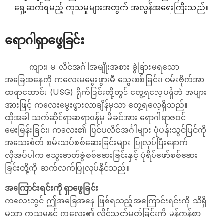
ရှေ့ဆက်ရမည့် ကုသမှုများအတွက် အလွန်အရေးကြီးသည်။
ရောဂါရှာဖွေခြင်း
ကျား၊ မ လိင်အင်္ဂါအမျိုးအစား ခွဲခြားမရသော
အခြေအနေကို ကလေးမမွေးဖွားမီ သွေးစစ်ခြင်း၊ ဝမ်းဗိုက်အာ
ထရာဆောင်း (USG) ရိုက်ခြင်းတို့တွင် တွေ့ရလေ့မရှိဘဲ အများ
အားဖြင့် ကလေးမွေးဖွားလာချိန်မှသာ တွေ့ရလေ့ရှိသည်။
ထိုအခါ သက်ဆိုင်ရာဆရာဝန်မှ မိခင်အား ရောဂါရာဇဝင်
မေးမြန်းခြင်း၊ ကလေး၏ ပြင်ပလိင်အင်္ဂါများ ပုံပန်းသွင်ပြင်ကို
အသေးစိတ် စမ်းသပ်စစ်ဆေးခြင်းများ ပြုလုပ်ပြီးနောက်
လိုအပ်ပါက သွေးဓာတ်ခွဲစစ်ဆေးခြင်းနှင့် ပုံရိပ်ဖော်စစ်ဆေး
ခြင်းတို့ကို ဆက်လက်ပြုလုပ်နိုင်သည်။
အကြောင်းရင်းကို ရှာဖွေခြင်း
ကလေးတွင် ဤအခြေအနေ ဖြစ်ရသည့်အကြောင်းရင်းကို သိရှိ
မှသာ ကုသမှုနှင့် ကလေး၏ လိင်သတ်မှတ်ခြင်းကို မှန်ကန်စွာ