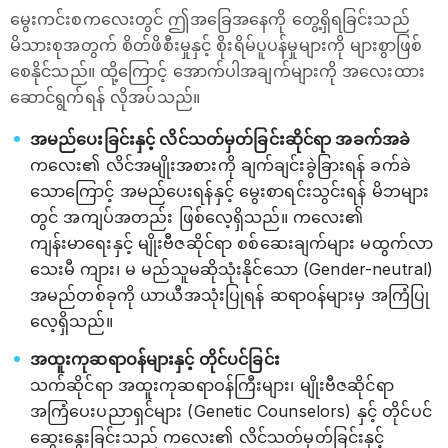
မွေးကင်းစကလေးတွင် ဤအခြေအနေကို တွေ့ရှိရခြင်းသည်
မိသားစုအတွက် စိတ်ဖိစီးမှုနှင့် စိုးရိမ်ပူပန်မှုများကို များစွာဖြစ်
စေနိုင်သည်။ ထို့ကြောင့် အောက်ပါအချက်များကို အလေးထား
ဆောင်ရွက်ရန် လိုအပ်သည်။
အမည်ပေးခြင်းနှင့် လိင်သတ်မှတ်ခြင်းဆိုင်ရာ အခက်အခဲ
ကလေး၏ လိင်အမျိုးအစားကို ချက်ချင်းခွဲခြားရန် ခက်ခဲ
သောကြောင့် အမည်ပေးရန်နှင့် မွေးစာရင်းသွင်းရန် မိဘများ
တွင် အကျပ်အတည်း ဖြစ်လေ့ရှိသည်။ ကလေး၏
ကျန်းမာရေးနှင့် မျိုးဗီဇဆိုင်ရာ စစ်ဆေးချက်များ မထွက်လာ
သေးမီ ကျား၊ မ မည်သူမဆိုသုံးနိုင်သော (Gender-neutral)
အမည်တစ်ခုကို ယာယီအသုံးပြုရန် ဆရာဝန်များမှ အကြံပြု
လေ့ရှိသည်။
အထူးကုဆရာဝန်များနှင့် တိုင်ပင်ခြင်း
သက်ဆိုင်ရာ အထူးကုဆရာဝန်ကြီးများ၊ မျိုးဗီဇဆိုင်ရာ
အကြံပေးပညာရှင်များ (Genetic Counselors) နှင့် တိုင်ပင်
ဆွေးနွေးခြင်းသည် ကလေး၏ လိင်သတ်မှတ်ခြင်းနှင့်