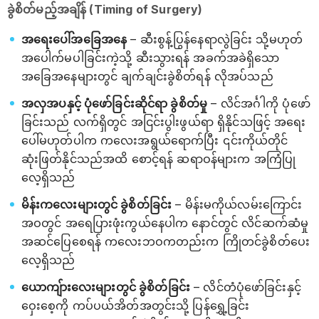
ခွဲစိတ်မည့်အချိန် (Timing of Surgery)
အရေးပေါ်အခြေအနေ
– ဆီးစွန့်ပြွန်နေရာလွဲခြင်း သို့မဟုတ်
အပေါက်မပါခြင်းကဲ့သို့ ဆီးသွားရန် အခက်အခဲရှိသော
အခြေအနေများတွင် ချက်ချင်းခွဲစိတ်ရန် လိုအပ်သည်
အလှအပနှင့် ပုံဖော်ခြင်းဆိုင်ရာ ခွဲစိတ်မှု
– လိင်အင်္ဂါကို ပုံဖော်
ခြင်းသည် လက်ရှိတွင် အငြင်းပွါးဖွယ်ရာ ရှိနိုင်သဖြင့် အရေး
ပေါ်မဟုတ်ပါက ကလေးအရွယ်ရောက်ပြီး ၎င်းကိုယ်တိုင်
ဆုံးဖြတ်နိုင်သည်အထိ စောင့်ရန် ဆရာဝန်များက အကြံပြု
လေ့ရှိသည်
မိန်းကလေးများတွင် ခွဲစိတ်ခြင်း
– မိန်းမကိုယ်လမ်းကြောင်း
အဝတွင် အရေပြားဖုံးကွယ်နေပါက နောင်တွင် လိင်ဆက်ဆံမှု
အဆင်ပြေစေရန် ကလေးဘဝကတည်းက ကြိုတင်ခွဲစိတ်ပေး
လေ့ရှိသည်
ယောကျ်ားလေးများတွင် ခွဲစိတ်ခြင်း
– လိင်တံပုံဖော်ခြင်းနှင့်
ဝှေးစေ့ကို ကပ်ပယ်အိတ်အတွင်းသို့ ပြန်ရွှေ့ခြင်း