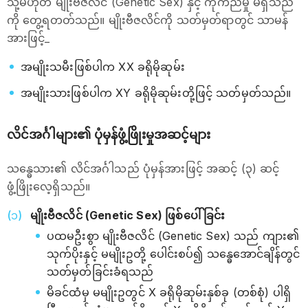
သို့မဟုတ် မျိုးဗီဇလိင် (Genetic Sex) နှင့် ကိုက်ညီမှု မရှိသည်
ကို တွေ့ရတတ်သည်။ မျိုးဗီဇလိင်ကို သတ်မှတ်ရာတွင် သာမန်
အားဖြင့်_
အမျိုးသမီးဖြစ်ပါက XX ခရိုမိုဆုမ်း
အမျိုးသားဖြစ်ပါက XY ခရိုမိုဆုမ်းတို့ဖြင့် သတ်မှတ်သည်။
လိင်အင်္ဂါများ၏ ပုံမှန်ဖွံ့ဖြိုးမှုအဆင့်များ
သန္ဓေသား၏ လိင်အင်္ဂါသည် ပုံမှန်အားဖြင့် အဆင့် (၃) ဆင့်
ဖွံ့ဖြိုးလေ့ရှိသည်။
မျိုးဗီဇလိင် (Genetic Sex) ဖြစ်ပေါ်ခြင်း
ပထမဦးစွာ မျိုးဗီဇလိင် (Genetic Sex) သည် ကျား၏
သုက်ပိုးနှင့် မမျိုးဥတို့ ပေါင်းစပ်၍ သန္ဓေအောင်ချိန်တွင်
သတ်မှတ်ခြင်းခံရသည်
မိခင်ထံမှ မမျိုးဥတွင် X ခရိုမိုဆုမ်းနှစ်ခု (တစ်စုံ) ပါရှိ