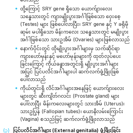
ထို့ကြောင့် SRY gene ရှိသော ယောက်ျားလေး
သန္ဓေသားတွင် ကျားမျိုးပွားအင်္ဂါဖြစ်သော ဝှေးစေ့
(Testes) များ ဖြစ်ပေါ်လာပြီး၊ SRY gene နှင့် Y ခရိုမို
ဆုမ်း မပါရှိသော မိန်းကလေး သန္ဓေသားတွင် မမျိုးပွား
အင်္ဂါဖြစ်သော သားဥအိမ် (Ovaries) များဖြစ်လာသည်
နောက်ပိုင်းတွင် ထိုမျိုးပွားအင်္ဂါများမှ သက်ဆိုင်ရာ
ကျားဟော်မုန်းနှင့် မဟော်မုန်းများကို ထုတ်လုပ်ပေး
ခြင်းကြောင့် ကိုယ်ခန္ဓာအတွင်းရှိ မျိုးပွားအင်္ဂါများ
အပြင် ပြင်ပလိင်အင်္ဂါများပါ ဆက်လက်ဖွံ့ဖြိုးဖြစ်
ပေါ်လာသည်
ကိုယ်တွင်းရှိ လိင်အင်္ဂါများအနေဖြင့် ယောက်ျားလေး
များတွင် ဆီးကျိတ်ဂလင်း (Prostate gland) များ
ပေါ်လာပြီး မိန်းကလေးများတွင် သားအိမ် (Uterus)၊
သားဥပြွန် (Fallopian tubes)၊ ယောနိလမ်းကြောင်း
(Vagina) စသည်ဖြင့် ဆက်လက်ဖွံ့ဖြိုးလာသည်
ပြင်ပလိင်အင်္ဂါများ (External genitalia) ဖွံ့ဖြိုးခြင်း