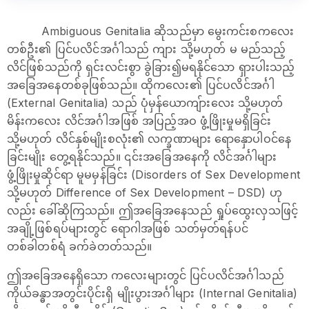
Ambiguous Genitalia ဆိုသည်မှာ မွေးကင်းစကလေး
တစ်ဦး၏ ပြင်ပလိင်အင်္ဂါသည် ကျား သို့မဟုတ် မ မည်သည့်
လိင်ဖြစ်သည်ကို ရှင်းလင်းစွာ ခွဲခြား၍မရနိုင်သော ရှားပါးသည့်
အခြေအနေတစ်ခုဖြစ်သည်။ ထိုကလေး၏ ပြင်ပလိင်အင်္ဂါ
(External Genitalia) သည် ပုံမှန်ယောကျ်ားလေး သို့မဟုတ်
မိန်းကလေး လိင်အင်္ဂါအဖြစ် အပြည့်အဝ ဖွံ့ဖြိုးမှုမရှိခြင်း
သို့မဟုတ် လိင်နှစ်မျိုးစလုံး၏ လက္ခဏာများ ရောနှောပါဝင်နေ
ခြင်းမျိုး တွေ့ရနိုင်သည်။ ၎င်းအခြေအနေကို လိင်အင်္ဂါများ
ဖွံ့ဖြိုးမှုဆိုင်ရာ မူမမှန်ခြင်း (Disorders of Sex Development
သို့မဟုတ် Difference of Sex Development – DSD) ဟု
လည်း ခေါ်ဆိုကြသည်။ ဤအခြေအနေသည် ရှုပ်ထွေးလှသဖြင့်
အချို့ဖြစ်ရပ်များတွင် ရောဂါအဖြစ် သတ်မှတ်ရန်ပင်
တစ်ခါတစ်ရံ ခက်ခဲတတ်သည်။
ဤအခြေအနေရှိသော ကလေးများတွင် ပြင်ပလိင်အင်္ဂါသည်
ကိုယ်ခန္ဓာအတွင်းပိုင်းရှိ မျိုးပွားအင်္ဂါများ (Internal Genitalia)