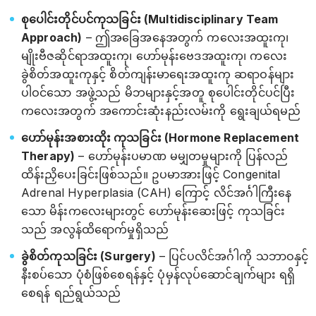
စုပေါင်းတိုင်ပင်ကုသခြင်း (Multidisciplinary Team
Approach)
– ဤအခြေအနေအတွက် ကလေးအထူးကု၊
မျိုးဗီဇဆိုင်ရာအထူးကု၊ ဟော်မုန်းဗေဒအထူးကု၊ ကလေး
ခွဲစိတ်အထူးကုနှင့် စိတ်ကျန်းမာရေးအထူးကု ဆရာဝန်များ
ပါဝင်သော အဖွဲ့သည် မိဘများနှင့်အတူ စုပေါင်းတိုင်ပင်ပြီး
ကလေးအတွက် အကောင်းဆုံးနည်းလမ်းကို ရွေးချယ်ရမည်
ဟော်မုန်းအစားထိုး ကုသခြင်း (Hormone Replacement
Therapy)
– ဟော်မုန်းပမာဏ မမျှတမှုများကို ပြန်လည်
ထိန်းညှိပေးခြင်းဖြစ်သည်။ ဥပမာအားဖြင့် Congenital
Adrenal Hyperplasia (CAH) ကြောင့် လိင်အင်္ဂါကြီးနေ
သော မိန်းကလေးများတွင် ဟော်မုန်းဆေးဖြင့် ကုသခြင်း
သည် အလွန်ထိရောက်မှုရှိသည်
ခွဲစိတ်ကုသခြင်း (Surgery)
– ပြင်ပလိင်အင်္ဂါကို သဘာဝနှင့်
နီးစပ်သော ပုံစံဖြစ်စေရန်နှင့် ပုံမှန်လုပ်ဆောင်ချက်များ ရရှိ
စေရန် ရည်ရွယ်သည်