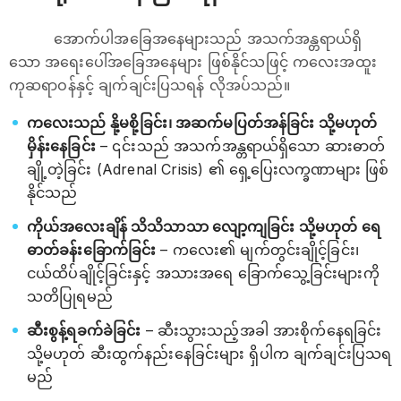
အောက်ပါအခြေအနေများသည် အသက်အန္တရာယ်ရှိ
သော အရေးပေါ်အခြေအနေများ ဖြစ်နိုင်သဖြင့် ကလေးအထူး
ကုဆရာဝန်နှင့် ချက်ချင်းပြသရန် လိုအပ်သည်။
ကလေးသည် နို့မစို့ခြင်း၊ အဆက်မပြတ်အန်ခြင်း သို့မဟုတ်
မှိန်းနေခြင်း
– ၎င်းသည် အသက်အန္တရာယ်ရှိသော ဆားဓာတ်
ချို့တဲ့ခြင်း (Adrenal Crisis) ၏ ရှေ့ပြေးလက္ခဏာများ ဖြစ်
နိုင်သည်
ကိုယ်အလေးချိန် သိသိသာသာ လျော့ကျခြင်း သို့မဟုတ် ရေ
ဓာတ်ခန်းခြောက်ခြင်း
– ကလေး၏ မျက်တွင်းချိုင့်ခြင်း၊
ငယ်ထိပ်ချိုင့်ခြင်းနှင့် အသားအရေ ခြောက်သွေ့ခြင်းများကို
သတိပြုရမည်
ဆီးစွန့်ရခက်ခဲခြင်း
– ဆီးသွားသည့်အခါ အားစိုက်နေရခြင်း
သို့မဟုတ် ဆီးထွက်နည်းနေခြင်းများ ရှိပါက ချက်ချင်းပြသရ
မည်