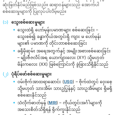
ဆုံးဖြတ်နိုင်မည်ဖြစ်သည်။ ဆရာဝန်များသည် အောက်ပါ
စစ်ဆေးမှုများကို ပြုလုပ်ပါလိမ့်မည်။
သွေးစစ်ဆေးမှုများ
သွေးထဲရှိ ဟော်မုန်းပမာဏများ စစ်ဆေးခြင်း –
သွေးစစ်၍ ခန္ဓာကိုယ်အတွင်းရှိ ကျား မ ဟော်မုန်း
များ၏ ပမာဏကို တိုင်းတာစစ်ဆေးခြင်း
ခရိုမိုဆုမ်း အရေအတွက်နှင့် အမျိုးအစားစစ်ဆေးခြင်း
– မျိုးဗီဇလိင်အရ ယောက်ျားလေး (XY) သို့မဟုတ်
မိန်းကလေး (XX) ဖြစ်ကြောင်းကို ခွဲခြားသိရှိနိုင်သည်
ပုံရိပ်ဖော်စစ်ဆေးမှုများ
ဝမ်းဗိုက်အာထရာဆောင်း (
USG
) – ဗိုက်ထဲတွင် ဝှေးစေ့
သို့မဟုတ် သားအိမ်၊ သားဥပြွန်နှင့် သားဥအိမ်များ ရှိမရှိ
စစ်ဆေးနိုင်သည်
သံလိုက်ဓာတ်မှန် (
MRI
) – ကိုယ်တွင်းအင်္ဂါများကို
အသေးစိတ်သိရှိရန် ရိုက်ကူးနိုင်သည်