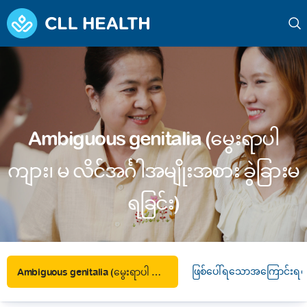
Ambiguous genitalia (မွေးရာပါ
ကျား၊ မ လိင်အင်္ဂါအမျိုးအစား ခွဲခြားမ
ရခြင်း)
ဖြစ်ပေါ်ရသောအကြောင်းရင်
Ambiguous genitalia (မွေးရာပါ ကျား၊ မ လိင်အင်္ဂါအမျိုးအစား ခွဲခြားမရခြင်း)