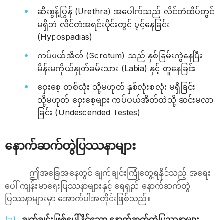
ဆီးစွန့်ပြွန် (Urethra) အပေါက်သည် လိင်တံထိပ်တွင်
မရှိဘဲ လိင်တံအရင်းပိုင်းတွင် ပွင့်နေခြင်း
(Hypospadias)
ကပ်ပယ်အိတ် (Scrotum) သည် နှစ်ခြမ်းကွဲနေပြီး
မိန်းမကိုယ်နှုတ်ခမ်းသား (Labia) နှင့် တူနေခြင်း
ဝှေးစေ့ တစ်လုံး သို့မဟုတ် နှစ်လုံးစလုံး မရှိခြင်း
သို့မဟုတ် ဝှေးစေ့များ ကပ်ပယ်အိတ်ထဲသို့ ဆင်းမလာ
ခြင်း (Undescended Testes)
နောက်ဆက်တွဲပြဿနာများ
ဤအခြေအနေတွင် ချက်ချင်းကြုံတွေ့ရနိုင်သည့် အရေး
ပေါ် ကျန်းမာရေးပြဿနာများနှင့် ရေရှည် နောက်ဆက်တွဲ
ပြဿနာများမှာ အောက်ပါအတိုင်းဖြစ်သည်။
ချက်ချင်းဖြစ်ပေါ်နိုင်သော နောက်ဆက်တွဲပြဿနာများ