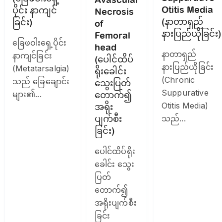
Otitis Media
ပိုင်း နာကျင်
Necrosis
(နာတာရှည်
ခြင်း)
of
နားပြည်ယိုခြင်း)
Femoral
ခြေဖဝါးရှေ့ပိုင်း
head
နာတာရှည်
နာကျင်ခြင်း
(ပေါင်ထိပ်
နားပြည်ယိုခြင်း
(Metatarsalgia)
ရိုးခေါင်း
(Chronic
သည် ခြေချောင်း
သွေးပြတ်
Suppurative
များ၏...
တောက်၍
Otitis Media)
အရိုး
ပျက်စီး
သည်...
ခြင်း)
ပေါင်ထိပ်ရိုး
ခေါင်း သွေး
ပြတ်
တောက်၍
အရိုးပျက်စီး
ခြင်း