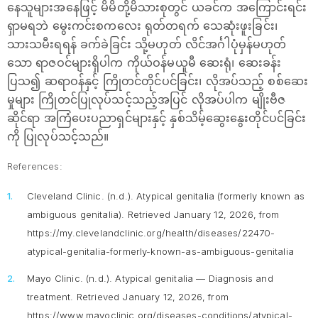
နေသူများအနေဖြင့် မိမိတို့မိသားစုတွင် ယခင်က အကြောင်းရင်း
ရှာမရဘဲ မွေးကင်းစကလေး ရုတ်တရက် သေဆုံးဖူးခြင်း၊
သားသမီးရရန် ခက်ခဲခြင်း သို့မဟုတ် လိင်အင်္ဂါပုံမှန်မဟုတ်
သော ရာဇဝင်များရှိပါက ကိုယ်ဝန်မယူမီ ဆေးရုံ၊ ဆေးခန်း
ပြသ၍ ဆရာဝန်နှင့် ကြိုတင်တိုင်ပင်ခြင်း၊ လိုအပ်သည့် စစ်ဆေး
မှုများ ကြိုတင်ပြုလုပ်သင့်သည့်အပြင် လိုအပ်ပါက မျိုးဗီဇ
ဆိုင်ရာ အကြံပေးပညာရှင်များနှင့် နှစ်သိမ့်ဆွေးနွေးတိုင်ပင်ခြင်း
ကို ပြုလုပ်သင့်သည်။
References:
Cleveland Clinic. (n.d.).
Atypical genitalia (formerly known as
ambiguous genitalia).
Retrieved January 12, 2026, from
https://my.clevelandclinic.org/health/diseases/22470-
atypical-genitalia-formerly-known-as-ambiguous-genitalia
Mayo Clinic. (n.d.).
Atypical genitalia — Diagnosis and
treatment.
Retrieved January 12, 2026, from
https://www.mayoclinic.org/diseases-conditions/atypical-