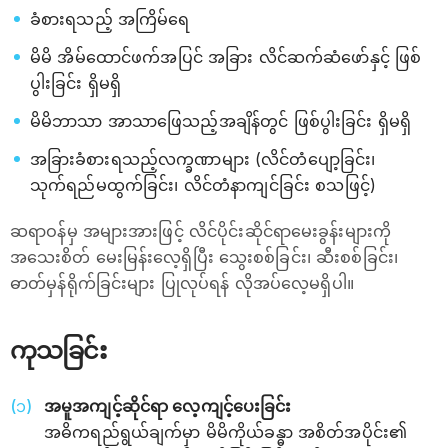
ခံစားရသည့် အကြိမ်ရေ
မိမိ အိမ်ထောင်ဖက်အပြင် အခြား လိင်ဆက်ဆံဖော်နှင့် ဖြစ်
ပွါးခြင်း ရှိမရှိ
မိမိဘာသာ အာသာဖြေသည့်အချိန်တွင် ဖြစ်ပွါးခြင်း ရှိမရှိ
အခြားခံစားရသည့်လက္ခဏာများ (လိင်တံပျော့ခြင်း၊
သုက်ရည်မထွက်ခြင်း၊ လိင်တံနာကျင်ခြင်း စသဖြင့်)
ဆရာဝန်မှ အများအားဖြင့် လိင်ပိုင်းဆိုင်ရာမေးခွန်းများကို
အသေးစိတ် မေးမြန်းလေ့ရှိပြီး သွေးစစ်ခြင်း၊ ဆီးစစ်ခြင်း၊
ဓာတ်မှန်ရိုက်ခြင်းများ ပြုလုပ်ရန် လိုအပ်လေ့မရှိပါ။
ကုသခြင်း
အမူအကျင့်ဆိုင်ရာ လေ့ကျင့်ပေးခြင်း
အဓိကရည်ရွယ်ချက်မှာ မိမိကိုယ်ခန္ဓာ အစိတ်အပိုင်း၏