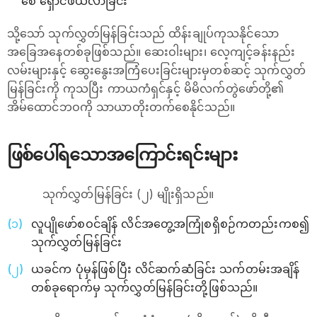
စေ ရှောင်ဖယ်လာခြင်း
သို့သော် သုက်လွှတ်မြန်ခြင်းသည် ထိန်းချုပ်ကုသနိုင်သော
အခြေအနေတစ်ခုဖြစ်သည်။ ဆေးဝါးများ၊ လေ့ကျင့်ခန်းနည်း
လမ်းများနှင့် ဆွေးနွေးအကြံပေးခြင်းများမှတစ်ဆင့် သုက်လွှတ်
မြန်ခြင်းကို ကုသပြီး ကာယကံရှင်နှင့် မိမိလက်တွဲဖော်တို့၏
အိမ်ထောင်ဘဝကို သာယာတိုးတက်စေနိုင်သည်။
ဖြစ်ပေါ်ရသောအကြောင်းရင်းများ
သုက်လွှတ်မြန်ခြင်း (၂) မျိုးရှိသည်။
လူပျိုဖော်စဝင်ချိန် လိင်အတွေ့အကြုံစရှိစဉ်ကတည်းကစ၍
သုက်လွှတ်မြန်ခြင်း
ယခင်က ပုံမှန်ဖြစ်ပြီး လိင်ဆက်ဆံခြင်း သက်တမ်းအချိန်
တစ်ခုရောက်မှ သုက်လွှတ်မြန်ခြင်းတို့ဖြစ်သည်။