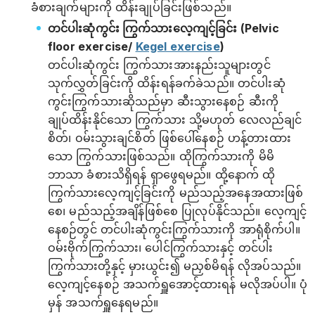
ခံစားချက်များကို ထိန်းချုပ်ခြင်းဖြစ်သည်။
တင်ပါးဆုံကွင်း ကြွက်သားလေ့ကျင့်ခြင်း (Pelvic
floor exercise/
Kegel exercise
)
တင်ပါးဆုံကွင်း ကြွက်သားအားနည်းသူများတွင်
သုက်လွှတ်ခြင်းကို ထိန်းရန်ခက်ခဲသည်။ တင်ပါးဆုံ
ကွင်းကြွက်သားဆိုသည်မှာ ဆီးသွားနေစဉ် ဆီးကို
ချုပ်ထိန်းနိုင်သော ကြွက်သား သို့မဟုတ် လေလည်ချင်
စိတ်၊ ဝမ်းသွားချင်စိတ် ဖြစ်ပေါ်နေစဉ် ဟန့်တားထား
သော ကြွက်သားဖြစ်သည်။ ထိုကြွက်သားကို မိမိ
ဘာသာ ခံစားသိရှိရန် ရှာဖွေရမည်။ ထို့နောက် ထို
ကြွက်သားလေ့ကျင့်ခြင်းကို မည်သည့်အနေအထားဖြစ်
စေ၊ မည်သည့်အချိန်ဖြစ်စေ ပြုလုပ်နိုင်သည်။ လေ့ကျင့်
နေစဉ်တွင် တင်ပါးဆုံကွင်းကြွက်သားကို အာရုံစိုက်ပါ။
ဝမ်းဗိုက်ကြွက်သား၊ ပေါင်ကြွက်သားနှင့် တင်ပါး
ကြွက်သားတို့နှင့် မှားယွင်း၍ မညှစ်မိရန် လိုအပ်သည်။
လေ့ကျင့်နေစဉ် အသက်ရှူအောင့်ထားရန် မလိုအပ်ပါ။ ပုံ
မှန် အသက်ရှူနေရမည်။