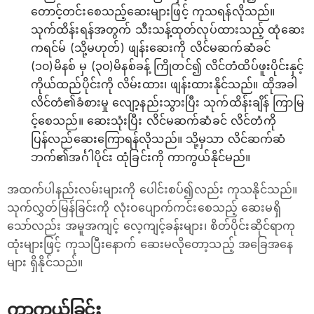
တောင့်တင်းစေသည့်ဆေးများဖြင့် ကုသရန်လိုသည်။
သုက်ထိန်းရန်အတွက် သီးသန့်ထုတ်လုပ်ထားသည့် ထုံဆေး
ကရင်မ် (သို့မဟုတ်) ဖျန်းဆေးကို လိင်မဆက်ဆံခင်
(၁၀)မိနစ် မှ (၃၀)မိနစ်ခန့် ကြိုတင်၍ လိင်တံထိပ်ဖူးပိုင်းနှင့်
ကိုယ်ထည်ပိုင်းကို လိမ်းထား၊ ဖျန်းထားနိုင်သည်။ ထိုအခါ
လိင်တံ၏ခံစားမှု လျော့နည်းသွားပြီး သုက်ထိန်းချိန် ကြာမြ
င့်စေသည်။ ဆေးသုံးပြီး လိင်မဆက်ဆံခင် လိင်တံကို
ပြန်လည်ဆေးကြောရန်လိုသည်။ သို့မှသာ လိင်ဆက်ဆံ
ဘက်၏အင်္ဂါပိုင်း ထုံခြင်းကို ကာကွယ်နိုင်မည်။
အထက်ပါနည်းလမ်းများကို ပေါင်းစပ်၍လည်း ကုသနိုင်သည်။
သုက်လွှတ်မြန်ခြင်းကို လုံးဝပျောက်ကင်းစေသည့် ဆေးမရှိ
သော်လည်း အမူအကျင့် လေ့ကျင့်ခန်းများ၊ စိတ်ပိုင်းဆိုင်ရာကု
ထုံးများဖြင့် ကုသပြီးနောက် ဆေးမလိုတော့သည့် အခြေအနေ
များ ရှိနိုင်သည်။
ကာကွယ်ခြင်း