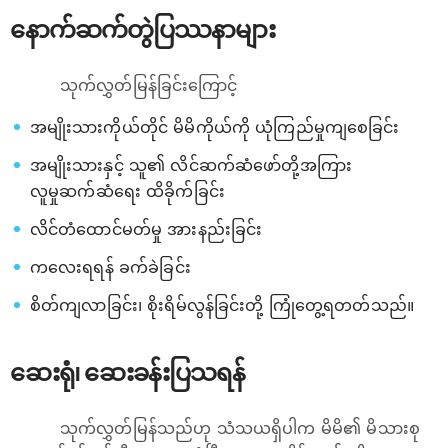
နောက်ဆက်တွဲပြဿနာများ
သုက်လွှတ်မြန်ခြင်းကြောင့်
အမျိုးသားကိုယ်တိုင် မိမိကိုယ်ကို ယုံကြည်မှုကျစေခြင်း
အမျိုးသားနှင့် သူ၏ လိင်ဆက်ဆံဖော်တို့အကြား
လူမှုဆက်ဆံရေး ထိခိုက်ခြင်း
လိင်တံထောင်မတ်မှု အားနည်းခြင်း
ကလေးရရန် ခက်ခဲခြင်း
စိတ်ကျလာခြင်း၊ စိုးရိမ်လွန်ခြင်းတို့ ကြုံတွေ့ရတတ်သည်။
ဆေးရုံ၊ ဆေးခန်းပြသရန်
သုက်လွှတ်မြန်သည်ဟု သံသယရှိပါက မိမိ၏ မိသားစု