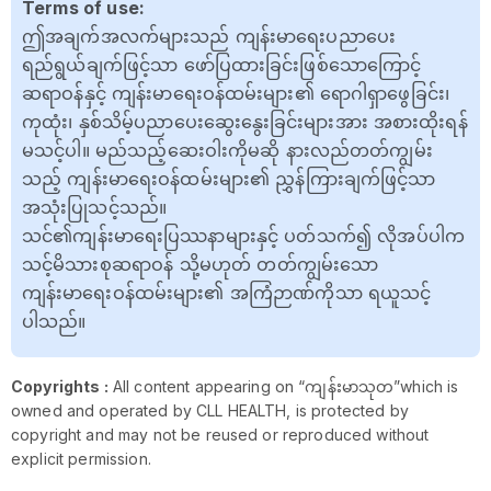
Terms of use:
ဤအချက်အလက်များသည် ကျန်းမာရေးပညာပေး
ရည်ရွယ်ချက်ဖြင့်သာ ဖော်ပြထားခြင်းဖြစ်သောကြောင့်
ဆရာဝန်နှင့် ကျန်းမာရေးဝန်ထမ်းများ၏ ရောဂါရှာဖွေခြင်း၊
ကုထုံး၊ နှစ်သိမ့်ပညာပေးဆွေးနွေးခြင်းများအား အစားထိုးရန်
မသင့်ပါ။ မည်သည့်ဆေးဝါးကိုမဆို နားလည်တတ်ကျွမ်း
သည့် ကျန်းမာရေးဝန်ထမ်းများ၏ ညွှန်ကြားချက်ဖြင့်သာ
အသုံးပြုသင့်သည်။
သင်၏ကျန်းမာရေးပြဿနာများနှင့် ပတ်သက်၍ လိုအပ်ပါက
သင့်မိသားစုဆရာဝန် သို့မဟုတ် တတ်ကျွမ်းသော
ကျန်းမာရေးဝန်ထမ်းများ၏ အကြံဉာဏ်ကိုသာ ရယူသင့်
ပါသည်။
Copyrights :
All content appearing on “ကျန်းမာသုတ”which is
owned and operated by CLL HEALTH, is protected by
copyright and may not be reused or reproduced without
explicit permission.