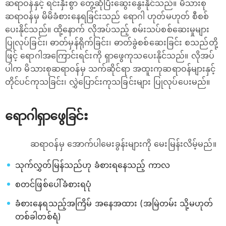
ဆရာဝန်နှင့် ရင်းနှီးစွာ တွေ့ဆုံပြီးဆွေးနွေးနိုင်သည်။ မိသားစု
ဆရာဝန်မှ မိမိခံစားနေရခြင်းသည် ရောဂါ ဟုတ်မဟုတ် စီစစ်
ပေးနိုင်သည်။ ထို့နောက် လိုအပ်သည့် စမ်းသပ်စစ်ဆေးမှုများ
ပြုလုပ်ခြင်း၊ ဓာတ်မှန်ရိုက်ခြင်း၊ ဓာတ်ခွဲစစ်ဆေးခြင်း စသည်တို့
ဖြင့် ရောဂါအကြောင်းရင်းကို ရှာဖွေကုသပေးနိုင်သည်။ လိုအပ်
ပါက မိသားစုဆရာဝန်မှ သက်ဆိုင်ရာ အထူးကုဆရာဝန်များနှင့်
တိုင်ပင်ကုသခြင်း၊ လွှဲပြောင်းကုသခြင်းများ ပြုလုပ်ပေးမည်။
ရောဂါရှာဖွေခြင်း
ဆရာဝန်မှ အောက်ပါမေးခွန်းများကို မေးမြန်းလိမ့်မည်။
သုက်လွှတ်မြန်သည်ဟု ခံစားရနေသည့် ကာလ
စတင်ဖြစ်ပေါ်ခံစားရပုံ
ခံစားနေရသည့်အကြိမ် အနေအထား (အမြဲတမ်း သို့မဟုတ်
တစ်ခါတစ်ရံ)