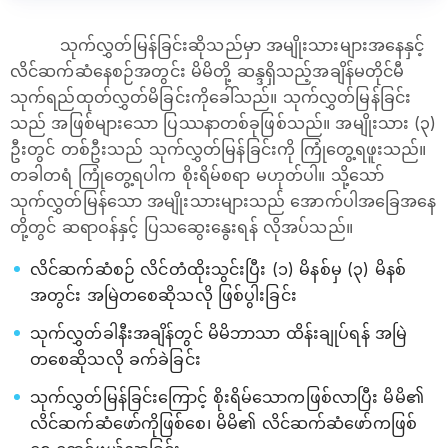
သုက်လွှတ်မြန်ခြင်းဆိုသည်မှာ အမျိုးသားများအနေနှင့်
လိင်ဆက်ဆံနေစဉ်အတွင်း မိမိတို့ ဆန္ဒရှိသည့်အချိန်မတိုင်မီ
သုက်ရည်ထုတ်လွှတ်မိခြင်းကိုခေါ်သည်။ သုက်လွှတ်မြန်ခြင်း
သည် အဖြစ်များသော ပြဿနာတစ်ခုဖြစ်သည်။ အမျိုးသား (၃)
ဦးတွင် တစ်ဦးသည် သုက်လွှတ်မြန်ခြင်းကို ကြုံတွေ့ရဖူးသည်။
တခါတရံ ကြုံတွေ့ရပါက စိုးရိမ်စရာ မဟုတ်ပါ။ သို့သော်
သုက်လွှတ်မြန်သော အမျိုးသားများသည် အောက်ပါအခြေအနေ
တို့တွင် ဆရာဝန်နှင့် ပြသဆွေးနွေးရန် လိုအပ်သည်။
လိင်ဆက်ဆံစဉ် လိင်တံထိုးသွင်းပြီး (၁) မိနစ်မှ (၃) မိနစ်
အတွင်း အမြဲတစေဆိုသလို ဖြစ်ပွါးခြင်း
သုက်လွှတ်ခါနီးအချိန်တွင် မိမိဘာသာ ထိန်းချုပ်ရန် အမြဲ
တစေဆိုသလို ခက်ခဲခြင်း
သုက်လွှတ်မြန်ခြင်းကြောင့် စိုးရိမ်သောကဖြစ်လာပြီး မိမိ၏
လိင်ဆက်ဆံဖော်ကိုဖြစ်စေ၊ မိမိ၏ လိင်ဆက်ဆံဖော်ကဖြစ်