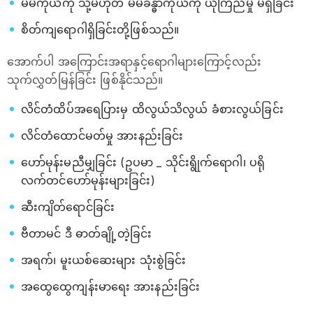
မိမိကိုယ်ကို သို့မဟုတ် မိမိခန္ဓာကိုယ်ကို ယုံကြည်မှု မရှိခြင်း
စိတ်ကျရောဂါရှိခြင်းတို့ဖြစ်သည်။
အောက်ပါ အကြောင်းအရာနှင့်ရောဂါများကြောင့်လည်း
သုက်လွှတ်မြန်ခြင်း ဖြစ်နိုင်သည်။
လိင်တံထိပ်အရေပြားမှ ထိလွယ်သိလွယ် ခံစားလွယ်ခြင်း
လိင်တံထောင်မတ်မှု အားနည်းခြင်း
ဟော်မုန်းမညီမျှခြင်း (ဥပမာ _ သိုင်းရွိုက်ရောဂါ၊ ပရို
လက်တင်‌ဟော်မုန်းများခြင်း)
ဆီးကျိတ်ရောင်ခြင်း
ဗီတာမင် ဒီ ဓာတ်ချို့တဲ့ခြင်း
အရက်၊ မူးယစ်ဆေးများ သုံးစွဲခြင်း
အထွေထွေကျန်းမာရေး အားနည်းခြင်း