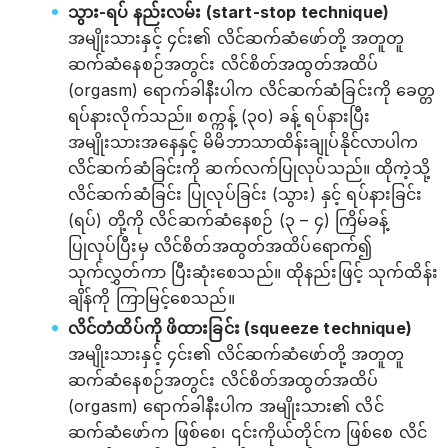
သွား-ရပ် နည်းလမ်း (start-stop technique)
အမျိုးသားနှင့် ၄င်း၏ လိင်ဆက်ဆံဖော်တို့ အတူတူ
ဆက်ဆံနေစဉ်အတွင်း လိင်စိတ်အထွတ်အထိပ်
(orgasm) ရောက်ခါနီးပါက လိင်ဆက်ဆံခြင်းကို ခေတ္တ
ရပ်နားလိုက်သည်။ စက္ကန့် (၃၀) ခန့် ရပ်နားပြီး
အမျိုးသားအနေနှင့် မိမိဘာသာထိန်းချုပ်နိုင်လာပါက
လိင်ဆက်ဆံခြင်းကို ဆက်လက်ပြုလုပ်သည်။ ထိုကဲ့သို့
လိင်ဆက်ဆံခြင်း ပြုလုပ်ခြင်း (သွား) နှင့် ရပ်နားခြင်း
(ရပ်) တို့ကို လိင်ဆက်ဆံနေစဉ် (၃ – ၄) ကြိမ်ခန့်
ပြုလုပ်ပြီးမှ လိင်စိတ်အထွတ်အထိပ်ရောက်၍
သုက်လွှတ်ကာ ပြီးဆုံးစေသည်။ ထိုနည်းဖြင့် သုက်ထိန်း
ချိန်ကို ကြာမြင့်စေသည်။
လိင်တံထိပ်ကို ဖိထားခြင်း (squeeze technique)
အမျိုးသားနှင့် ၄င်း၏ လိင်ဆက်ဆံဖော်တို့ အတူတူ
ဆက်ဆံနေစဉ်အတွင်း လိင်စိတ်အထွတ်အထိပ်
(orgasm) ရောက်ခါနီးပါက အမျိုးသား၏ လိင်
ဆက်ဆံဖော်က ဖြစ်စေ၊ ၎င်းကိုယ်တိုင်က ဖြစ်စေ လိင်