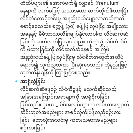
တံထိပ်ဖျား၏ အောက်ဖက်ရှိ လျှာခင် (frenulum)
နေရာကို လက်မဖြင့် အသာအယာ ဆက်တိုက်ဖိထားပြီး
လိင်တံတောင့်တင်းမှု အနည်းငယ်ပျော့လာသည်အထိ
စောင့်စေသည်။ စက္ကန့် (၃၀) ခန့် ပြုလုပ်ပြီး အမျိုးသား
အနေနှင့် မိမိဘာသာထိန်းချုပ်နိုင်လာပါက လိင်ဆက်ဆံ
ခြင်းကို ဆက်လက်ပြုလုပ်သည်။ ထိုကဲ့သို့ လိင်တံထိပ်
ကို ဖိထားခြင်းကို လိင်ဆက်ဆံနေစဉ် အကြိမ်
အနည်းငယ်ခန့် ပြုလုပ်ပြီးမှ လိင်စိတ်အထွတ်အထိပ်
ရောက်၍ သုက်လွှတ်ကာ ပြီးဆုံးစေသည်။ ထိုနည်းဖြင့်
သုက်ထိန်းချိန်ကို ကြာမြင့်စေသည်။
အာရုံလွှဲခြင်း
လိင်ဆက်ဆံနေစဉ် လိင်ကိစ္စနှင့် မသက်ဆိုင်သည့်
အခြားအကြောင်းအရာများကို အာရုံစိုက်ခြင်း
ဖြစ်သည်။ ဥပမာ _ မိမိအလုပ်သွားရာ လမ်းတလျှောက်
ဆိုင်းဘုတ်အမည်များ အစဉ်လိုက်ပြန်လည်စဉ်းစား
ခြင်း၊ ဘောလုံးအသင်းမှ ကစားသမားအမည်များ
စဉ်းစားခြင်း