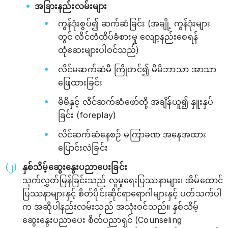
အခြားနည်းလမ်းများ
ကွန်ဒုံးစွပ်၍ ဆက်ဆံခြင်း (အချို့ ကွန်ဒုံးများ
တွင် လိင်တံထိပ်ခံစားမှု လျော့နည်းစေရန်
ထုံဆေးများပါဝင်သည်)
လိင်မဆက်ဆံမီ ကြိုတင်၍ မိမိဘာသာ အာသာ
ဖြေထားခြင်း
မိမိနှင့် လိင်ဆက်ဆံဖော်တို့ အချိန်ယူ၍ နှူးနှပ်
ခြင်း (foreplay)
လိင်ဆက်ဆံနေစဉ် မကြာခဏ အနေအထား
ပြောင်းလဲခြင်း
နှစ်သိမ့်ဆွေးနွေးပညာပေးခြင်း
သုက်လွှတ်မြန်ခြင်းသည် လူမှုရေးပြဿနာများ၊ အိမ်ထောင်
ပြဿနာများနှင့် စိတ်ပိုင်းဆိုင်ရာရောဂါများနှင့် ပတ်သက်ပါ
က အဆိုပါနည်းလမ်းသည် အသုံးဝင်သည်။ နှစ်သိမ့်
ဆွေးနွေးပညာပေး စိတ်ပညာရှင် (Counseling