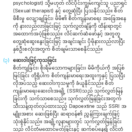
psychologist) သို့မဟုတ် လိင်ပိုင်းကျွမ်းကျင်သူ ပညာရှင်
(Sexual therapist) နှင့် တွေ့ဆုံပြီး ပြသနိုင်သည်။ စိတ်
ဖိစီးမှု လျေ့ာချခြင်း၊ မိမိ၏ စိတ်ကျန်းမာရေး အခြေအနေ
ကို နားလည်လာခြင်းဖြင့် သုက်လွှတ်ချိန်ကို ထိန်းရာတွင်
အထောက်အပံ့ဖြစ်သည်။ လိင်ဆက်ဆံဖော်နှင့် အတူတူ
တွေ့ဆုံဆွေးနွေးခြင်းဖြင့် အချင်းချင်း ပိုမိုနားလည်လာပြီး
နှစ်ဦးစလုံးအတွက် စိတ်ချမ်းသာစေနိုင်သည်။
ဆေးဝါးဖြင့်ကုသခြင်း
စိတ်ကျခြင်း၊ စိုးရိမ်သောကများခြင်း၊ မိမိကိုယ်ကို အပြစ်
မြင်ခြင်း တို့ရှိပါက စိတ်ကျန်းမာရေးအထူးကုနှင့် ပြသပြီး
လိုအပ်သည့် ဆေးဝါးကုသမှုကို ခံယူနိုင်သည်။ စိတ်
ကျန်းမာရေးဆေးဝါးအချို့ (SSRI)သည် သုက်လွှတ်မြန်
ခြင်းကို သက်သာစေသည်။ သုက်လွှတ်မြန်ခြင်းအတွက်
သီးသန့်ထုတ်လုပ်ထားသည့် Dapoextine သည် SSRI အ
မျိူးအစား ဆေးဖြစ်ပြီး ဆရာဝန်၏ ညွှန်ကြားချက်ဖြင့်
သုံးစွဲနိုင်သည်။ အချို့လူနာများတွင် သုက်လွှတ်မြန်ခြင်း
သည် လိင်တံမထောင်မတ်ခြင်းနှင့် ဆက်စပ်နေ၍ လိင်တံ