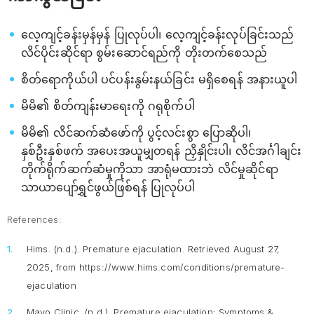
လေ့ကျင့်ခန်းမှန်မှန် ပြုလုပ်ပါ၊ လေ့ကျင့်ခန်းလုပ်ခြင်းသည်
လိင်ပိုင်းဆိုင်ရာ စွမ်းဆောင်ရည်ကို တိုးတက်စေသည်
စိတ်ရောကိုယ်ပါ ပင်ပန်းနွမ်းနယ်ခြင်း မရှိစေရန် အနားယူပါ
မိမိ၏ စိတ်ကျန်းမာရေးကို ဂရုစိုက်ပါ
မိမိ၏ လိင်ဆက်ဆံဖော်ကို ပွင့်လင်းစွာ ပြောဆိုပါ၊
နှစ်ဦးနှစ်ဖက် အပေးအယူမျှတရန် ညှိနှိုင်းပါ၊ လိင်အင်္ဂါချင်း
တိုက်ရိုက်ဆက်ဆံမှုကိုသာ အာရုံမထားဘဲ လိင်မှုဆိုင်ရာ
သာယာပျော်ရွှင်ဖွယ်ဖြစ်ရန် ပြုလုပ်ပါ
References:
Hims. (n.d.).
Premature ejaculation
. Retrieved August 27,
2025, from https://www.hims.com/conditions/premature-
ejaculation
Mayo Clinic. (n.d.).
Premature ejaculation: Symptoms &