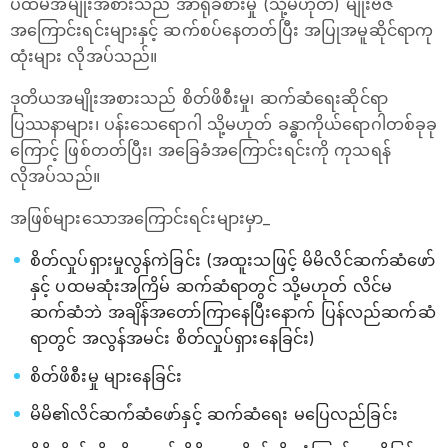
ပထမအမျိုးအစားသည် အာရုံခံစားမှု (သို့မဟုတ်) မျိုးဗီဇ
အကြောင်းရင်းများနှင့် ဆက်စပ်နေတတ်ပြီး အပြုအမူဆိုင်ရာကု
ထုံးများ လိုအပ်သည်။
ဒုတိယအမျိုးအစားသည် စိတ်ဖိစီးမှု၊ ဆက်ဆံရေးဆိုင်ရာ
ပြဿနာများ၊ ပန်းသေရောဂါ သို့မဟုတ် ခန္ဓာကိုယ်ရောဂါတစ်ခုခု
ကြောင့် ဖြစ်တတ်ပြီး၊ အခြေခံအကြောင်းရင်းကို ကုသရန်
လိုအပ်သည်။
အဖြစ်များသောအကြောင်းရင်းများမှာ_
စိတ်လှုပ်ရှားမှုလွန်ကဲခြင်း (အထူးသဖြင့် မိမိလိင်ဆက်ဆံဖော်
နှင့် ပထမဆုံးအကြိမ် ဆက်ဆံရာတွင် သို့မဟုတ် လိင်မ
ဆက်ဆံဘဲ အချိန်အတော်ကြာနေပြီးနောက် ပြန်လည်ဆက်ဆံ
ရာတွင် အလွန်အမင်း စိတ်လှုပ်ရှားနေခြင်း)
စိတ်ဖိစီးမှု များနေခြင်း
မိမိ၏လိင်ဆက်ံဆံဖော်နှင့် ဆက်ဆံရေး မပြေလည်ခြင်း