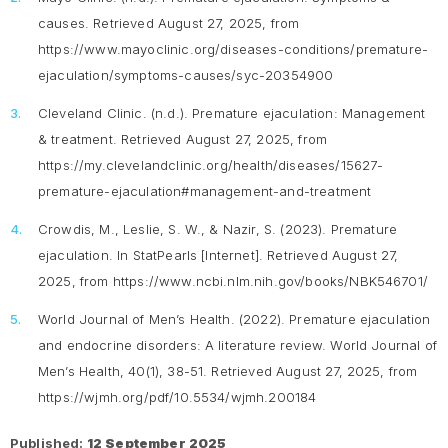
causes
. Retrieved August 27, 2025, from
https://www.mayoclinic.org/diseases-conditions/premature-
ejaculation/symptoms-causes/syc-20354900
Cleveland Clinic. (n.d.).
Premature ejaculation: Management
& treatment.
Retrieved August 27, 2025, from
https://my.clevelandclinic.org/health/diseases/15627-
premature-ejaculation#management-and-treatment
Crowdis, M., Leslie, S. W., & Nazir, S. (2023).
Premature
ejaculation
. In StatPearls [Internet]. Retrieved August 27,
2025, from https://www.ncbi.nlm.nih.gov/books/NBK546701/
World Journal of Men’s Health. (2022).
Premature ejaculation
and endocrine disorders: A literature review. World Journal of
Men’s Health, 40
(1), 38-51. Retrieved August 27, 2025, from
https://wjmh.org/pdf/10.5534/wjmh.200184
Published:
12 September 2025