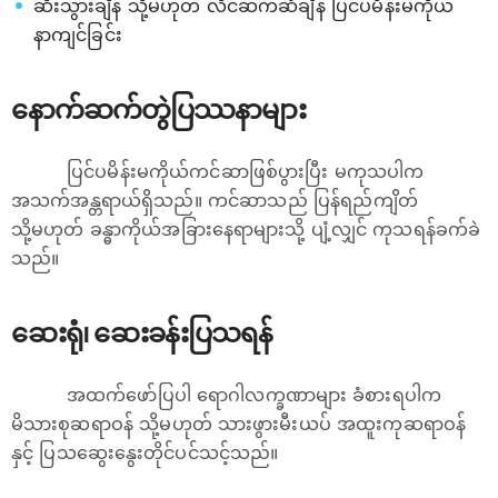
ဆီးသွားချိန် သို့မဟုတ် လိင်ဆက်ဆံချိန် ပြင်ပမိန်းမကိုယ်
နာကျင်ခြင်း
နောက်ဆက်တွဲပြဿနာများ
ပြင်ပမိန်းမကိုယ်ကင်ဆာဖြစ်ပွားပြီး မကုသပါက
အသက်အန္တရာယ်ရှိသည်။ ကင်ဆာသည် ပြန်ရည်ကျိတ်
သို့မဟုတ် ခန္ဓာကိုယ်အခြားနေရာများသို့ ပျံ့လျှင် ကုသရန်ခက်ခဲ
သည်။
ဆေးရုံ၊ ဆေးခန်းပြသရန်
အထက်ဖော်ပြပါ ရောဂါလက္ခဏာများ ခံစားရပါက
မိသားစုဆရာဝန် သို့မဟုတ် သားဖွားမီးယပ် အထူးကုဆရာဝန်
နှင့် ပြသဆွေးနွေးတိုင်ပင်သင့်သည်။