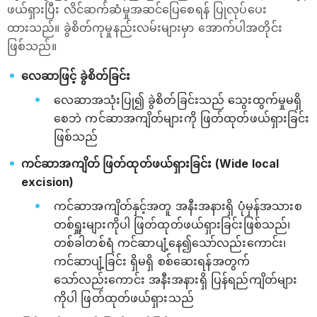
ဖယ်ရှားပြီး လိင်ဆက်ဆံမှုအဆင်ပြေစေရန် ပြုလုပ်ပေး
ထားသည်။ ခွဲစိတ်ကုမှုနည်းလမ်းများမှာ အောက်ပါအတိုင်း
ဖြစ်သည်။
လေဆာဖြင့် ခွဲစိတ်ခြင်း
လေဆာအသုံးပြု၍ ခွဲစိတ်ခြင်းသည် သွေးထွက်မှုမရှိ
စေဘဲ ကင်ဆာအကျိတ်များကို ဖြတ်ထုတ်ဖယ်ရှားခြင်း
ဖြစ်သည်
ကင်ဆာအကျိတ် ဖြတ်ထုတ်ဖယ်ရှားခြင်း (Wide local
excision)
ကင်ဆာအကျိတ်နှင့်အတူ အနီးအနားရှိ ပုံမှန်အသားစ
တစ်ရှူးများကိုပါ ဖြတ်ထုတ်ဖယ်ရှားခြင်းဖြစ်သည်၊
တစ်ခါတစ်ရံ ကင်ဆာပျံ့နေ၍သော်လည်းကောင်း၊
ကင်ဆာပျံ့ခြင်း ရှိမရှိ စစ်ဆေးရန်အတွက်
သော်လည်းကောင်း အနီးအနားရှိ ပြန်ရည်ကျိတ်များ
ကိုပါ ဖြတ်ထုတ်ဖယ်ရှားသည်