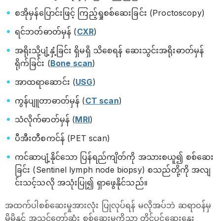
စအိုမှန်ပြောင်းဖြင့် ကြည့်ရှုစစ်ဆေးခြင်း (Proctoscopy)
ရင်ဘတ်ဓာတ်မှန် (
CXR
)
အရိုးသို့ပျံ့နှံ့ခြင်း ရှိမရှိ သိစေရန် ဆေးသွင်းအရိုးဓာတ်မှန်
ရိုက်ခြင်း (
Bone scan
)
အာထရာဆောင်း (
USG
)
ကွန်ပျူတာဓာတ်မှန် (
CT scan
)
သံလိုက်ဓာတ်မှန် (
MRI
)
ပီအီးတီစကင်န် (PET scan)
ကင်ဆာပျံ့နိုင်သော ပြန်ရည်ကျိတ်ကို အသားစယူ၍ စစ်ဆေး
ခြင်း (Sentinel lymph node biopsy) စသည်တို့ကို အလျ
င်းသင့်သလို အသုံးပြု၍ ရှာဖွေနိုင်သည်။
အထက်ပါစစ်ဆေးမှုအားလုံး ပြုလုပ်ရန် မလိုအပ်ဘဲ ဆရာဝန်မှ
မိမိနှင့် အသင့်တော်ဆုံး စစ်ဆေးမှုကိုသာ တိုင်ပင်ဆွေးနွေး