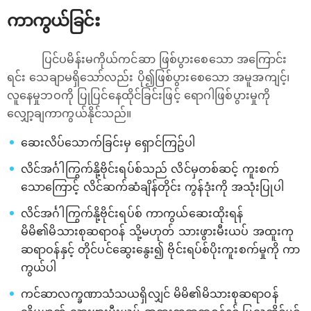
ကာကွယ်ခြင်း
ပြင်ပမိန်းမကိုယ်ကင်ဆာ ဖြစ်ပွားစေသော အ‌ကြောင်း
ရင်း သေချာမရှိသော်လည်း ပို၍ဖြစ်ပွားစေသော အမူအကျင့်၊
လူနေမှုဘဝကို ပြုပြင်နေထိုင်ခြင်းဖြင့် ရောဂါဖြစ်ပွားမှုကို
လျှော့ချကာကွယ်နိုင်သည်။
ဆေးလိပ်သောက်ခြင်းမှ ရှောင်ကြဥ်ပါ
လိင်အင်္ဂါကြွက်နို့ဗိုင်းရပ်စ်သည် လိင်မှတစ်ဆင့် ကူးစက်
သောကြောင့် လိင်ဆက်ဆံချိန်တိုင်း ကွန်ဒုံးကို အသုံးပြုပါ
လိင်အင်္ဂါကြွက်နို့ဗိုင်းရပ်စ် ကာကွယ်ဆေးထိုးရန်
မိမိ၏မိသားစုဆရာဝန် သို့မဟုတ် သားဖွားမီးယပ် အထူးကု
ဆရာဝန်နှင့် တိုင်ပင်ဆွေးနွေး၍ ဗိုင်းရပ်စ်ပိုးကူးစက်မှုကို ကာ
ကွယ်ပါ
ကင်ဆာလက္ခဏာသံသယရှိလျှင် မိမိ၏မိသားစုဆရာဝန်