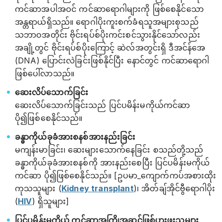
ကင်ဆာအပါအဝင် ကင်ဆာရောဂါများကို ဖြစ်စေနိုင်သော
အန္တရာယ်ရှိသည်။ ရောဂါပိုးကူးစက်ခံရသူအများစုသည်
သဘာဝအတိုင်း ဗိုင်းရပ်စ်ပိုးကင်းစင်သွားနိုင်သော်လည်း
အချို့တွင် ဗိုင်းရပ်စ်ပိုးကြောင့် ဆဲလ်အတွင်းရှိ ဒီအင်န်အေ
(DNA) ပြောင်းလဲခြင်းဖြစ်နိုင်ပြီး နောင်တွင် ကင်ဆာရောဂါ
ဖြစ်ပေါ်လာသည်။
ဆေးလိပ်သောက်ခြင်း
ဆေးလိပ်သောက်ခြင်းသည် ပြင်ပမိန်းမကိုယ်ကင်ဆာ
ပို၍ဖြစ်စေနိုင်သည်။
ခန္ဓာကိုယ်ခုခံအားစနစ်အားနည်းခြင်း
မကျန်းမာခြင်း၊ ဆေးများသောက်နေခြင်း စသည်တို့သည်
ခန္ဓာကိုယ်ခုခံအားစနစ်ကို အားနည်းစေပြီး ပြင်ပမိန်းမကိုယ်
ကင်ဆာ ပို၍ဖြစ်စေနိုင်သည်။ [ဥပမာ_ကျောက်ကပ်အစားထိုး
ကုသသူများ (
Kidney transplant
)၊ အိတ်ချ်အိုင်ဗွီရောဂါပိုး
(
HIV
) ရှိသူများ]
ပြင်ပမိန်းမကိုယ် ကင်ဆာအကြိုအဆင့်ဖြစ်ပွားဖူးသူများ