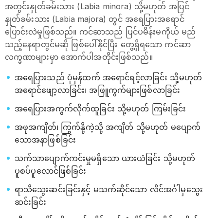
အတွင်းနှုတ်ခမ်းသား (Labia minora) သို့မဟုတ် အပြင်
နှုတ်ခမ်းသား (Labia majora) တွင် အရေပြားအရောင်
ပြောင်းလဲမှုဖြစ်သည်။ ကင်ဆာသည် ပြင်ပမိန်းမကိုယ် မည်
သည့်နေရာတွင်မဆို ဖြစ်ပေါ်နိုင်ပြီး တွေ့ရှိရသော ကင်ဆာ
လက္ခဏာများမှာ အောက်ပါအတိုင်းဖြစ်သည်။
အရေပြားသည် ပုံမှန်ထက် အရောင်ရင့်လာခြင်း သို့မဟုတ်
အရောင်ဖျော့လာခြင်း၊ အဖြူကွက်များဖြစ်လာခြင်း
အရေပြားအကွက်လိုက်ထူခြင်း သို့မဟုတ် ကြမ်းခြင်း
အဖုအကျိတ်၊ ကြွက်နို့ကဲ့သို့ အကျိတ် သို့မဟုတ် မပျောက်
သောအနာဖြစ်ခြင်း
သက်သာပျောက်ကင်းမှုမရှိသော ယားယံခြင်း သို့မဟုတ်
ပူစပ်ပူလောင်ဖြစ်ခြင်း
ရာသီသွေးဆင်းခြင်းနှင့် မသက်ဆိုင်သော လိင်အင်္ဂါမှသွေး
ဆင်းခြင်း