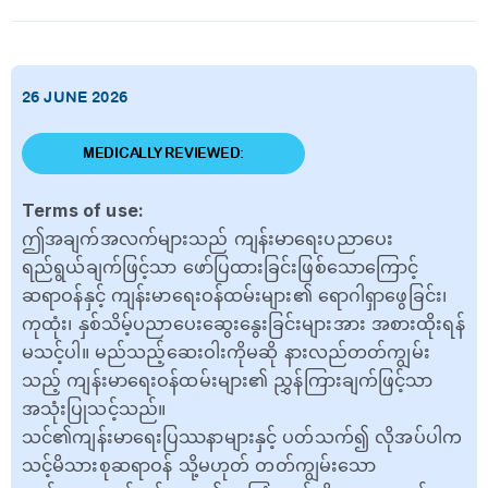
26 JUNE 2026
MEDICALLY REVIEWED:
Terms of use:
ဤအချက်အလက်များသည် ကျန်းမာရေးပညာပေး
ရည်ရွယ်ချက်ဖြင့်သာ ဖော်ပြထားခြင်းဖြစ်သောကြောင့်
ဆရာဝန်နှင့် ကျန်းမာရေးဝန်ထမ်းများ၏ ရောဂါရှာဖွေခြင်း၊
ကုထုံး၊ နှစ်သိမ့်ပညာပေးဆွေးနွေးခြင်းများအား အစားထိုးရန်
မသင့်ပါ။ မည်သည့်ဆေးဝါးကိုမဆို နားလည်တတ်ကျွမ်း
သည့် ကျန်းမာရေးဝန်ထမ်းများ၏ ညွှန်ကြားချက်ဖြင့်သာ
အသုံးပြုသင့်သည်။
သင်၏ကျန်းမာရေးပြဿနာများနှင့် ပတ်သက်၍ လိုအပ်ပါက
သင့်မိသားစုဆရာဝန် သို့မဟုတ် တတ်ကျွမ်းသော