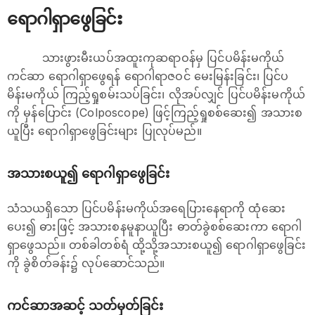
ရောဂါရှာဖွေခြင်း
သားဖွားမီးယပ်အထူးကုဆရာဝန်မှ ပြင်ပမိန်းမကိုယ်
ကင်ဆာ ရောဂါရှာဖွေရန် ရောဂါရာဇဝင် မေးမြန်းခြင်း၊ ပြင်ပ
မိန်းမကိုယ် ကြည့်ရှုစမ်းသပ်ခြင်း၊ လိုအပ်လျှင် ပြင်ပမိန်းမကိုယ်
ကို မှန်ပြောင်း (Colposcope) ဖြင့်ကြည့်ရှုစစ်ဆေး၍ အသားစ
ယူပြီး ရောဂါရှာဖွေခြင်းများ ပြုလုပ်မည်။
အသားစယူ၍ ရောဂါရှာဖွေခြင်း
သံသယရှိသော ပြင်ပမိန်းမကိုယ်အရေပြားနေရာကို ထုံဆေး
ပေး၍ ဓားဖြင့် အသားစနမူနာယူပြီး ဓာတ်ခွဲစစ်ဆေးကာ ရောဂါ
ရှာဖွေသည်။ တစ်ခါတစ်ရံ ထို့သို့အသားစယူ၍ ရောဂါရှာဖွေခြင်း
ကို ခွဲစိတ်ခန်း၌ လုပ်ဆောင်သည်။
ကင်ဆာအဆင့် သတ်မှတ်ခြင်း