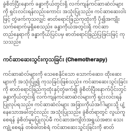
ခွဲစိတ်ပြီးနောက် ခန္ဓာကိုယ်တွင်းရှိ လက်ကျန်ကင်ဆာဆဲလ်များ
ကို ရှင်းလင်းရန်လည်းကောင်း အသုံးပြုသည်။ ကင်ဆာဆေးဝါး
ဖြင့် တွဲဖက်ကုသလျှင် ဓာတ်ရောင်ခြည်ကုထုံးကို ပို၍အကျိုး
သက်ရောက်မှုရှိစေသည်။ ခန္ဓာကိုယ်အတွင်းရှိ ကင်ဆာ
တည်နေရာကို ခန္ဓာကိုယ်ပြင်ပမှ ဓာတ်ရောင်ခြည်ပြခြင်းဖြင့် ကု
သသည်။
ကင်ဆာဆေးသွင်းကုသခြင်း (Chemotherapy)
ကင်ဆာဆဲလ်များကို သေစေနိုင်သော သောက်ဆေး၊ ထိုးဆေး
များကို အသုံးပြု၍ ကုသခြင်းဖြစ်သည်။ ကင်ဆာဆေးသွင်းခြင်း
ကို ဓာတ်ရောင်ခြည်ကုထုံးနှင့်တွဲဖက်၍ ခွဲစိတ်ပြီးနောက်ပိုင်းတွင်
ခန္ဓာကိုယ်တွင်းရှိ လက်ကျန်ကင်ဆာဆဲလ်များကို ရှင်းလင်းရန်
ပြုလုပ်ရသည်။ ကင်ဆာဆဲလ်များ အခြားကိုယ်အင်္ဂါများသို့ ပျံ့
နေသောအခါတွင်လည်း အသုံးပြုသည်။ ခွဲစိတ်ရာတွင် လွယ်ကူ
စေရန် ခွဲစိတ်မှုမပြုလုပ်မီ ကင်ဆာအကျိတ်အရွယ်အစား သေး
ကျုံ့စေရန် တစ်ခါတစ်ရံ ကင်ဆာဆေးသွင်းခြင်းကို ဓာတ်