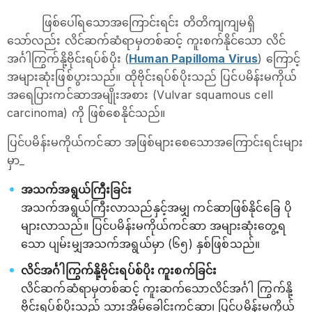
ဖြစ်ပေါ်ရသောအကြောင်းရင်း တိတိကျကျမရှိ
သော်လည်း လိင်ဆက်ဆံရာမှတစ်ဆင့် ကူးစက်နိုင်သော လိင်
အင်္ဂါကြွက်နို့ဗိုင်းရပ်စ်ပိုး (
Human Papilloma Virus
) ကြောင့်
အများဆုံးဖြစ်ပွားသည်။ ထိုဗိုင်းရပ်စ်ပိုးသည် ပြင်ပမိန်းမကိုယ်
အရေပြားကင်ဆာအမျိုးအစား (Vulvar squamous cell
carcinoma) ကို ဖြစ်စေနိုင်သည်။
ပြင်ပမိန်းမကိုယ်ကင်ဆာ အဖြစ်များစေသောအကြောင်းရင်းများ
မှာ_
အသက်အရွယ်ကြီးခြင်း
အသက်အရွယ်ကြီးလာသည်နှင့်အမျှ ကင်ဆာဖြစ်နိုင်ခြေ ပို
များလာသည်။ ပြင်ပမိန်းမကိုယ်ကင်ဆာ အများဆုံးတွေ့ရ
သော ပျမ်းမျှအသက်အရွယ်မှာ (၆၅) နှစ်ဖြစ်သည်။
လိင်အင်္ဂါကြွက်နို့ဗိုင်းရပ်စ်ပိုး ကူးစက်ခြင်း
လိင်ဆက်ဆံရာမှတစ်ဆင့် ကူးဆက်သောလိင်အင်္ဂါ ကြွက်နို့
ဗိုင်းရပ်စ်ပိုးသည် သားအိမ်ခေါင်းကင်ဆာ၊ ပြင်ပမိန်းမကိုယ်