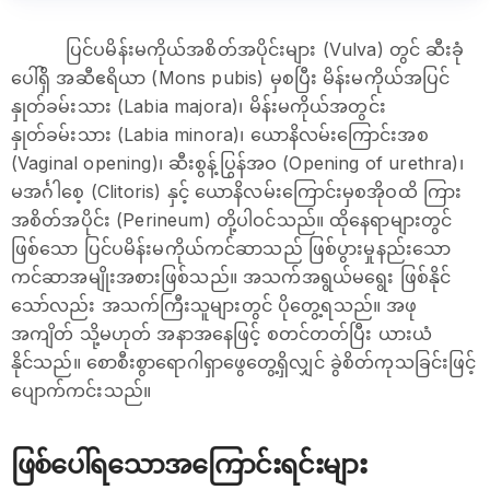
ပြင်ပမိန်းမကိုယ်အစိတ်အပိုင်းများ (Vulva) တွင် ဆီးခုံ
ပေါ်ရှိ အဆီဧရိယာ (Mons pubis) မှစပြီး မိန်းမကိုယ်အပြင်
နှုတ်ခမ်းသား (Labia majora)၊ မိန်းမကိုယ်အတွင်း
နှုတ်ခမ်းသား (Labia minora)၊ ယောနိလမ်းကြောင်းအစ
(Vaginal opening)၊ ဆီးစွန့်ပြွန်အဝ (Opening of urethra)၊
မအင်္ဂါစေ့ (Clitoris) နှင့် ယောနိလမ်းကြောင်းမှစအိုဝထိ ကြား
အစိတ်အပိုင်း (Perineum) တို့ပါဝင်သည်။ ထိုနေရာများတွင်
ဖြစ်သော ပြင်ပမိန်းမကိုယ်ကင်ဆာသည် ဖြစ်ပွားမှုနည်းသော
ကင်ဆာအမျိုးအစားဖြစ်သည်။ အသက်အရွယ်မရွေး ဖြစ်နိုင်
သော်လည်း အသက်ကြီးသူများတွင် ပိုတွေ့ရသည်။ အဖု
အကျိတ် သို့မဟုတ် အနာအနေဖြင့် စတင်တတ်ပြီး ယားယံ
နိုင်သည်။ စောစီးစွာရောဂါရှာဖွေတွေ့ရှိလျှင် ခွဲစိတ်ကုသခြင်းဖြင့်
ပျောက်ကင်းသည်။
ဖြစ်ပေါ်ရသောအကြောင်းရင်းများ