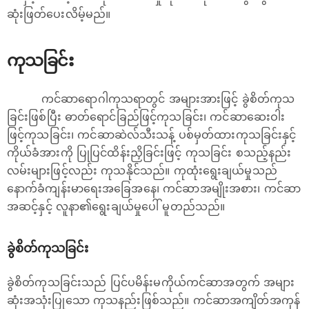
ဆုံးဖြတ်ပေးလိမ့်မည်။
ကုသခြင်း
ကင်ဆာရောဂါကုသရာတွင် အများအားဖြင့် ခွဲစိတ်ကုသ
ခြင်းဖြစ်ပြီး ဓာတ်ရောင်ခြည်ဖြင့်ကုသခြင်း၊ ကင်ဆာဆေးဝါး
ဖြင့်ကုသခြင်း၊ ကင်ဆာဆဲလ်သီးသန့် ပစ်မှတ်ထားကုသခြင်းနှင့်
ကိုယ်ခံအားကို ပြုပြင်ထိန်းညှိခြင်းဖြင့် ကုသခြင်း စသည့်နည်း
လမ်းများဖြင့်လည်း ကုသနိုင်သည်။ ကုထုံး‌ရွေးချယ်မှုသည်
နောက်ခံကျန်းမာရေးအခြေအနေ၊ ကင်ဆာအမျိုးအစား၊ ကင်ဆာ
အဆင့်နှင့် လူနာ၏ရွေးချယ်မှုပေါ် မူတည်သည်။
ခွဲစိတ်ကုသခြင်း
ခွဲစိတ်ကုသခြင်းသည် ပြင်ပမိန်းမကိုယ်ကင်ဆာအတွက် အများ
ဆုံးအသုံးပြုသော ကုသနည်းဖြစ်သည်။ ကင်ဆာအကျိတ်အကုန်