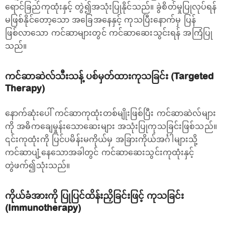
ရောင်ခြည်ကုထုံးနှင့် တွဲ၍အသုံးပြုနိုင်သည်။ ခွဲစိတ်မှုပြုလုပ်ရန်
မဖြစ်နိုင်တော့သော အခြေအနေနှင့် ကုသပြီးနောက်မှ ပြန်
ဖြစ်လာသော ကင်ဆာများတွင် ကင်ဆာဆေးသွင်းရန် အကြံပြု
သည်။
ကင်ဆာဆဲလ်သီးသန့် ပစ်မှတ်ထားကုသခြင်း (Targeted
Therapy)
နောက်ဆုံးပေါ် ကင်ဆာကုထုံးတစ်မျိုးဖြစ်ပြီး ကင်ဆာဆဲလ်များ
ကို အဓိကချေမှုန်းသောဆေးများ အသုံးပြုကုသခြင်းဖြစ်သည်။
၎င်းကုထုံးကို ပြင်ပမိန်းမကိုယ်မှ အခြားကိုယ်အင်္ဂါများသို့
ကင်ဆာပျံ့နေသောအခါတွင် ကင်ဆာဆေးသွင်းကုထုံးနှင့်
တွဲဖက်၍သုံးသည်။
ကိုယ်ခံအားကို ပြုပြင်ထိန်းညှိခြင်းဖြင့် ကုသခြင်း
(Immunotherapy)