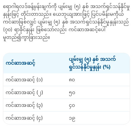
ရောဂါရလဒ်ခန့်မှန်းချက်ကို ပျမ်းမျှ (၅) နှစ် အသက်ရှင်သန်နိုင်မှု
နှုန်းဖြင့် တိုင်းတာသည်။ ယေဘုယျအားဖြင့် ပြင်ပမိန်းမကိုယ်
ကင်ဆာဖြစ်လျှင် ပျမ်းမျှ (၅) နှစ် အသက်ရှင်သန်နိုင်မှုနှုန်းသည်
(၇၀) ရာခိုင်နှုန်း ဖြစ်သော်လည်း ကင်ဆာအဆင့်ပေါ်
မူတည်၍ကွာခြားသည်။
ပျမ်းမျှ (၅) နှစ် အသက်
ကင်ဆာအဆင့်
ရှင်သန်နိုင်မှုနှုန်း (%)
ကင်ဆာအဆင့် (၁)
၈၀
ကင်ဆာအဆင့် (၂)
၅၀
ကင်ဆာအဆင့် (၃)
၄၀
ကင်ဆာအဆင့် (၄)
၁၉