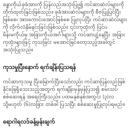
ခန္ဓာကိုယ်ခုခံအားကို ပြန်လည်အသုံးပြု၍ ကင်ဆာဆဲလ်များကို
တိုက်ထုတ်ခြင်းဖြစ်သည်။ ခုခံအားဆဲလ်များကို ဗီဇပြုပြင်ပြီး
ဖြစ်စေ၊ အားကောင်းအောင်ဖြစ်စေ ပြုလုပ်ပြီး ကင်ဆာဆဲလ်များ
ကို လိုက်လံနှိမ်နင်းခြင်းဖြစ်သည်။ ၎င်းကုထုံးကို ပြင်ပ
မိန်းမကိုယ်မှ အခြားကိုယ်အင်္ဂါများသို့ ကင်ဆာပျံ့နေပြီး အခြား
ကုထုံးများဖြင့် ကုသခြင်း မအောင်မြင်တော့သည့်အခါတွင်
အသုံးပြုသည်။
ကုသမှုပြီးနောက် ရက်ချိန်းပြသရန်
ကင်ဆာကုသမှု ပြီးမြောက်ပြီးသော်လည်း ကင်ဆာပြန်လည်ဖြစ်
နိုင်ခြေရှိသေးသည့်အတွက် ရက်ချိန်းမှန်မှန်ပြသ၍ စမ်းသပ်
စစ်ဆေးရန် အရေးကြီးသည်။ ပထမနှစ်နှစ်အတွင်း (၃)လ
သို့မဟုတ် (၆)လခြား တစ်ခါ ပြသပြီး စစ်ဆေးမှုပြုလုပ်ရမည်။
ရောဂါရလဒ်ခန့်မှန်းချက်