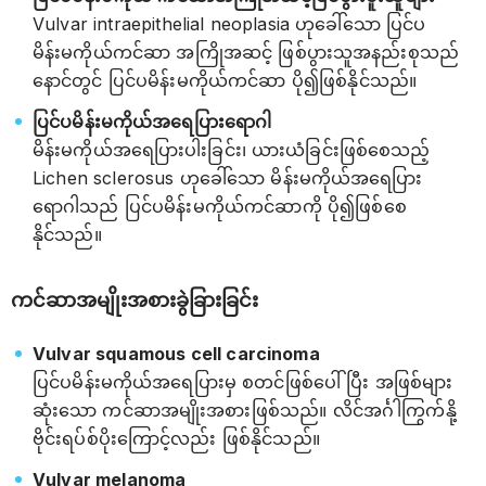
Vulvar intraepithelial neoplasia ဟုခေါ်သော ပြင်ပ
မိန်းမကိုယ်ကင်ဆာ အကြိုအဆင့် ဖြစ်ပွားသူအနည်းစုသည်
နောင်တွင် ပြင်ပမိန်းမကိုယ်ကင်ဆာ ပို၍ဖြစ်နိုင်သည်။
ပြင်ပမိန်းမကိုယ်အရေပြားရောဂါ
မိန်းမကိုယ်အရေပြားပါးခြင်း၊ ယားယံခြင်းဖြစ်စေသည့်
Lichen sclerosus ဟုခေါ်သော မိန်းမကိုယ်အရေပြား
ရောဂါသည် ပြင်ပမိန်းမကိုယ်ကင်ဆာကို ပို၍ဖြစ်စေ
နိုင်သည်။
ကင်ဆာအမျိုးအစားခွဲခြားခြင်း
Vulvar squamous cell carcinoma
ပြင်ပမိန်းမကိုယ်အရေပြားမှ စတင်ဖြစ်ပေါ် ပြီး အဖြစ်များ
ဆုံးသော ကင်ဆာအမျိုးအစားဖြစ်သည်။ လိင်အင်္ဂါကြွက်နို့
ဗိုင်းရပ်စ်ပိုးကြောင့်လည်း ဖြစ်နိုင်သည်။
Vulvar melanoma