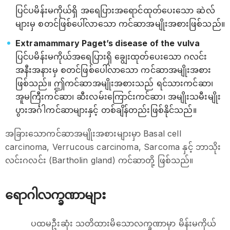
ပြင်ပမိန်းမကိုယ်ရှိ အရေပြားအရောင်ထုတ်ပေးသော ဆဲလ်
များမှ စတင်ဖြစ်ပေါ်လာသော ကင်ဆာအမျိုးအစားဖြစ်သည်။
Extramammary Paget’s disease of the vulva
ပြင်ပမိန်းမကိုယ်အရေပြားရှိ ချွေးထုတ်ပေးသော ဂလင်း
အနီးအနားမှ စတင်ဖြစ်ပေါ်လာသော ကင်ဆာအမျိုးအစား
ဖြစ်သည်။ ဤကင်ဆာအမျိုးအစားသည် ရင်သားကင်ဆာ၊
အူမကြီးကင်ဆာ၊ ဆီးလမ်းကြောင်းကင်ဆာ၊ အမျိုးသမီးမျိုး
ပွားအင်္ဂါကင်ဆာများနှင့် တစ်ချိန်တည်းဖြစ်နိုင်သည်။
အခြားသောကင်ဆာအမျိုးအစားများမှာ Basal cell
carcinoma, Verrucous carcinoma, Sarcoma နှင့် ဘာသိုး
လင်းဂလင်း (Bartholin gland) ကင်ဆာတို့ ဖြစ်သည်။
ရောဂါလက္ခဏာများ
ပထမဦးဆုံး သတိထားမိသောလက္ခဏာမှာ မိန်းမကိုယ်