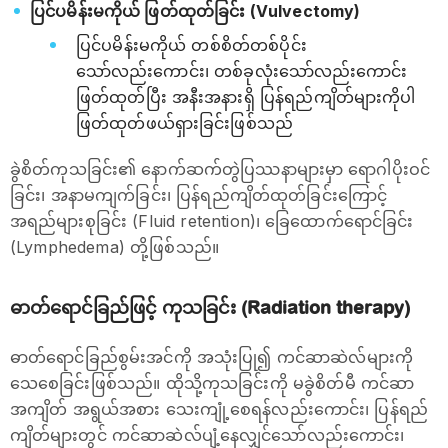
ပြင်ပမိန်းမကိုယ် ဖြတ်ထုတ်ခြင်း (Vulvectomy)
ပြင်ပမိန်းမကိုယ် တစ်စိတ်တစ်ပိုင်း
သော်လည်းကောင်း၊ တစ်ခုလုံးသော်လည်းကောင်း
ဖြတ်ထုတ်ပြီး အနီးအနားရှိ ပြန်ရည်ကျိတ်များကိုပါ
ဖြတ်ထုတ်ဖယ်ရှားခြင်းဖြစ်သည်
ခွဲစိတ်ကုသခြင်း၏ နောက်ဆက်တွဲပြဿနာများမှာ ရောဂါပိုးဝင်
ခြင်း၊ အနာမကျက်ခြင်း၊ ပြန်ရည်ကျိတ်ထုတ်ခြင်းကြောင့်
အရည်များစုခြင်း (Fluid retention)၊ ခြေထောက်ရောင်ခြင်း
(Lymphedema) တို့ဖြစ်သည်။
ဓာတ်ရောင်ခြည်ဖြင့် ကုသခြင်း (Radiation therapy)
ဓာတ်ရောင်ခြည်စွမ်းအင်ကို အသုံးပြု၍ ကင်ဆာဆဲလ်များကို
သေစေခြင်းဖြစ်သည်။ ထိုသို့ကုသခြင်းကို မခွဲစိတ်မီ ကင်ဆာ
အကျိတ် အရွယ်အစား သေးကျုံ့စေရန်လည်းကောင်း၊ ပြန်ရည်
ကျိတ်များတွင် ကင်ဆာဆဲလ်ပျံ့နေလျှင်သော်လည်းကောင်း၊