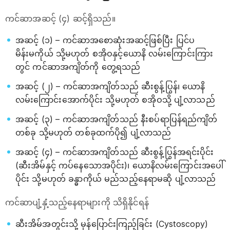
ကင်ဆာအဆင့် (၄) ဆင့်ရှိသည်။
အဆင့် (၁) – ကင်ဆာအစောဆုံးအဆင့်ဖြစ်ပြီး ပြင်ပ
မိန်းမကိုယ် သို့မဟုတ် စအိုဝနှင့်ယောနိ လမ်းကြောင်းကြား
တွင် ကင်ဆာအကျိတ်ကို တွေ့ရသည်
အဆင့် (၂) – ကင်ဆာအကျိတ်သည် ဆီးစွန့်ပြွန်၊ ယောနိ
လမ်းကြောင်းအောက်ပိုင်း သို့မဟုတ် စအိုဝသို့ ပျံ့လာသည်
အဆင့် (၃) – ကင်ဆာအကျိတ်သည် နီးစပ်ရာပြန်ရည်ကျိတ်
တစ်ခု သို့မဟုတ် တစ်ခုထက်ပို၍ ပျံ့လာသည်
အဆင့် (၄) – ကင်ဆာအကျိတ်သည် ဆီးစွန့်ပြွန်အရင်းပိုင်း
(ဆီးအိမ်နှင့် ကပ်နေသောအပိုင်း)၊ ယောနိလမ်းကြောင်းအပေါ်
ပိုင်း သို့မဟုတ် ခန္ဓာကိုယ် မည်သည့်နေရာမဆို ပျံ့လာသည်
ကင်ဆာပျံ့နှံ့သည့်နေရာများကို သိရှိနိုင်ရန်
ဆီးအိမ်အတွင်းသို့ မှန်ပြောင်းကြည့်ခြင်း (Cystoscopy)