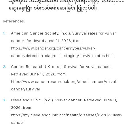
သို့မဟုတ် သားဖွားမီးယပ် အထူးကုဆရာဝန်နှင့် ပြသတိုင်ပင်
ဆွေးနွေးပြီး စမ်းသပ်စစ်ဆေးခြင်း ပြုလုပ်ပါ။
References:
American Cancer Society. (n.d.).
Survival rates for vulvar
cancer
. Retrieved June 11, 2026, from
https://www.cancer.org/cancer/types/vulvar-
cancer/detection-diagnosis-staging/survival-rates.html
Cancer Research UK. (n.d.).
Survival for vulval cancer
.
Retrieved June 11, 2026, from
https://www.cancerresearchuk.org/about-cancer/vulval-
cancer/survival
Cleveland Clinic. (n.d.).
Vulvar cancer
. Retrieved June 11,
2026, from
https://my.clevelandclinic.org/health/diseases/6220-vulvar-
cancer