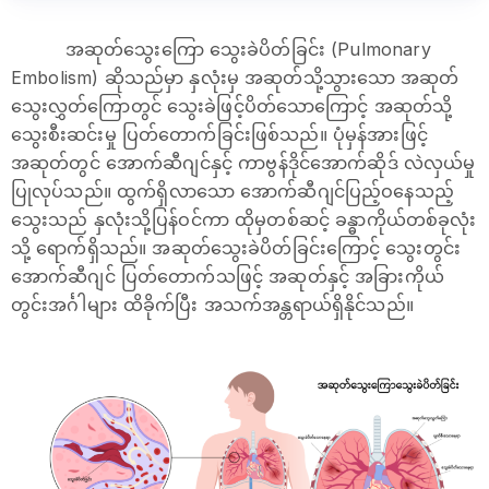
အဆုတ်သွေးကြော သွေးခဲပိတ်ခြင်း (Pulmonary
Embolism) ဆိုသည်မှာ နှလုံးမှ အဆုတ်သို့သွားသော အဆုတ်
သွေးလွှတ်ကြောတွင် သွေးခဲဖြင့်ပိတ်သောကြောင့် အဆုတ်သို့
သွေးစီးဆင်းမှု ပြတ်တောက်ခြင်းဖြစ်သည်။ ပုံမှန်အားဖြင့်
အဆုတ်တွင် အောက်ဆီဂျင်နှင့် ကာဗွန်ဒိုင်အောက်ဆိုဒ် လဲလှယ်မှု
ပြုလုပ်သည်။ ထွက်ရှိလာသော ‌အောက်ဆီဂျင်ပြည့်ဝနေသည့်
သွေးသည် နှလုံးသို့ပြန်ဝင်ကာ ထိုမှတစ်ဆင့် ခန္ဓာကိုယ်တစ်ခုလုံး
သို့ ရောက်ရှိသည်။ အဆုတ်သွေးခဲပိတ်ခြင်းကြောင့် သွေးတွင်း
အောက်ဆီဂျင် ပြတ်တောက်သဖြင့် အဆုတ်နှင့် အခြားကိုယ်
တွင်းအင်္ဂါများ ထိခိုက်ပြီး အသက်အန္တရာယ်ရှိနိုင်သည်။