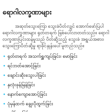
ရောဂါလက္ခဏာများ
အဆုတ်သွေးကြော သွေးခဲပိတ်လျှင် အောက်ဖော်ပြပါ
ရောဂါလက္ခဏာများ ရုတ်တရက် ဖြစ်ပေါ်လာတတ်သည်။ ရောဂါ
လက္ခဏာပြင်းထန်မှုသည် ပိတ်ဆို့သည့် သွေးခဲ အရွယ်အစား၊
သွေးကြောပိတ်ဆို့မှု ရာခိုင်နှုန်းပေါ် မူတည်သည်။
ရုတ်တရက် အသက်ရှူကျပ်ခြင်း၊ မောခြင်း
ရင်ဘတ်အောင့်ခြင်း
ချောင်းဆိုးသွေးပါခြင်း
နှလုံးခုန်မြန်ခြင်း
နောက်ကျောအောင့်ခြင်း
ပုံမှန်ထက် ချွေးပိုထွက်ခြင်း