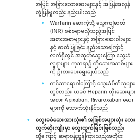
အပြင် အခြားသောဆေးများနှင့် အပြန်အလှန်
တုံ့ပြန်မှုလည်း နည်းပါးသည်
Warfarin ဆေးကဲ့သို့ သွေးကျဲဓာတ်
(INR) စစ်စရာမလိုသည့်အပြင်
အစားအစာများနှင့် အခြားဆေးဝါးများ
နှင့် ဓာတ်ပြုခြင်း နည်းသောကြောင့်
လက်ရှိတွင် အဆုတ်သွေးကြော သွေးခဲ
လူနာများ ကုသရာ၌ ထိုဆေးအသစ်များ
ကို ဦးစားပေးရွေးချယ်သည်
ကင်ဆာရောဂါကြောင့် သွေးခဲပိတ်သူများ
တွင်လည်း ယခင် Heparin ထိုးဆေးများ
အစား Apixaban, Rivaroxaban ဆေး
များကို သောက်သုံးနိုင်သည်
သွေးမခဲဆေးအားလုံး၏ အဖြစ်အများဆုံး ဘေး
ထွက်ဆိုးကျိုးမှာ သွေးထွက်ခြင်းဖြစ်သည်
၊
ထို့ကြောင့် ဆရာဝန်ညွှန်ကြားသည့်အတိုင်း