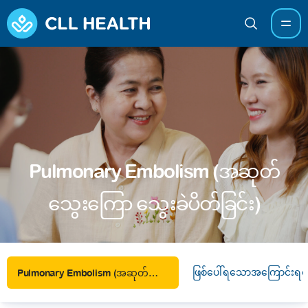
Pulmonary Embolism (အဆုတ်
သွေးကြော သွေးခဲပိတ်ခြင်း)
ဖြစ်ပေါ်ရသောအကြောင်းရင်
Pulmonary Embolism (အဆုတ်သွေးကြော သွေးခဲပိတ်ခြင်း)