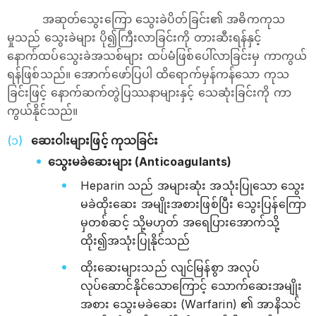
အဆုတ်သွေးကြော သွေးခဲပိတ်ခြင်း၏ အဓိကကုသ
မှုသည် သွေးခဲများ ပို၍ကြီးလာခြင်းကို တားဆီးရန်နှင့်
နောက်ထပ်သွေးခဲအသစ်များ ထပ်မံဖြစ်‌ပေါ်လာခြင်းမှ ကာကွယ်
ရန်ဖြစ်သည်။ အောက်ဖော်ပြပါ ထိ‌ရောက်မှန်ကန်သော ကုသ
ခြင်းဖြင့် နောက်ဆက်တွဲပြဿနာများနှင့် သေဆုံးခြင်းကို ကာ
ကွယ်နိုင်သည်။
ဆေးဝါးများဖြင့် ကုသခြင်း
သွေးမခဲဆေးများ (Anticoagulants)
Heparin သည် အများဆုံး အသုံးပြုသော သွေး
မခဲထိုးဆေး အမျိုးအစားဖြစ်ပြီး သွေးပြန်ကြော
မှတစ်ဆင့် သို့မဟုတ် အ‌ရေပြားအောက်သို့
ထိုး၍အသုံးပြုနိုင်သည်
ထိုးဆေးများသည် လျင်မြန်စွာ အလုပ်
လုပ်ဆောင်နိုင်သောကြောင့် သောက်ဆေးအမျိုး
အစား သွေးမခဲဆေး (Warfarin) ၏ အာနိသင်