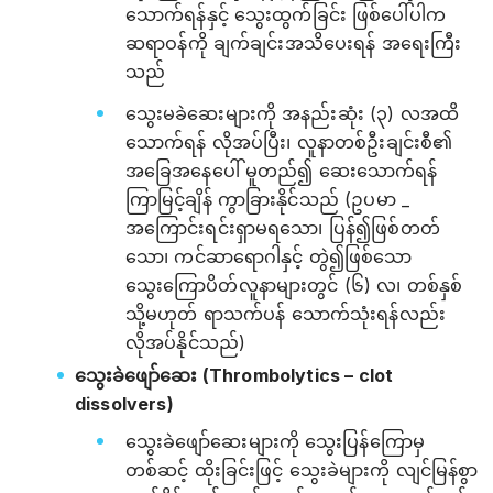
သောက်ရန်နှင့် သွေးထွက်ခြင်း ဖြစ်ပေါ်ပါက
ဆရာဝန်ကို ချက်ချင်းအသိပေးရန် အရေးကြီး
သည်
သွေးမခဲဆေးများကို အနည်းဆုံး (၃) လအထိ
သောက်ရန် လိုအပ်ပြီး၊ လူနာတစ်ဦးချင်းစီ၏
အခြေအနေပေါ် မူတည်၍ ဆေးသောက်ရန်
ကြာမြင့်ချိန် ကွာခြားနိုင်သည် (ဥပမာ _
အကြောင်းရင်းရှာမရသော၊ ပြန်၍ဖြစ်တတ်
သော၊ ကင်ဆာရောဂါနှင့် တွဲ၍ဖြစ်သော
သွေးကြောပိတ်လူနာများတွင် (၆) လ၊ တစ်နှစ်
သို့မဟုတ် ရာသက်ပန် သောက်သုံးရန်လည်း
လိုအပ်နိုင်သည်)
သွေးခဲဖျော်ဆေး (Thrombolytics – clot
dissolvers)
သွေးခဲဖျော်ဆေးများကို သွေးပြန်ကြောမှ
တစ်ဆင့် ထိုးခြင်းဖြင့် သွေးခဲများကို လျင်မြန်စွာ