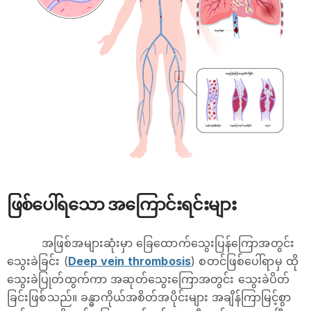
ဖြစ်ပေါ်ရသော အကြောင်းရင်းများ
အဖြစ်အများဆုံးမှာ ခြေထောက်သွေးပြန်ကြောအတွင်း
သွေးခဲခြင်း (
Deep vein thrombosis
) စတင်ဖြစ်ပေါ်ရာမှ ထို
သွေးခဲပြုတ်ထွက်ကာ အဆုတ်သွေးကြောအတွင်း သွေးခဲပိတ်
ခြင်းဖြစ်သည်။ ခန္ဓာကိုယ်အစိတ်အပိုင်းများ အချိန်ကြာမြင့်စွာ