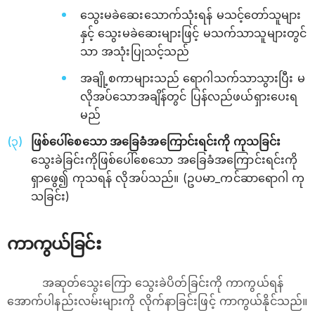
သွေးမခဲဆေးသောက်သုံးရန် မသင့်တော်သူများ
နှင့် သွေးမခဲဆေးများဖြင့် မသက်သာသူများတွင်
သာ အသုံးပြုသင့်သည်
အချို့စကာများသည် ရောဂါသက်သာသွားပြီး မ
လိုအပ်သောအချိန်တွင် ပြန်လည်ဖယ်ရှားပေးရ
မည်
ဖြစ်ပေါ်စေသော အခြေခံအကြောင်းရင်းကို ကုသခြင်း
သွေးခဲခြင်းကိုဖြစ်ပေါ်စေသော အခြေခံအကြောင်းရင်းကို
ရှာဖွေ၍ ကုသရန် လိုအပ်သည်။ (ဥပမာ_ကင်ဆာရောဂါ ကု
သခြင်း)
ကာကွယ်ခြင်း
အဆုတ်သွေးကြော သွေးခဲပိတ်ခြင်းကို ကာကွယ်ရန်
အောက်ပါနည်းလမ်းများကို လိုက်နာခြင်းဖြင့် ကာကွယ်နိုင်သည်။