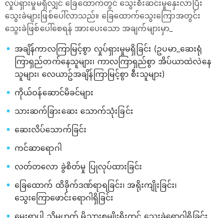
လှုပ်ရှားမှုမရှိလျှင် ခြေထောက်တွင် သွေးစီးဆင်းမှုနှေးလာပြီး
သွေးခဲများဖြစ်ပေါ်လာသည်။ ခြေထောက်သွေးကြောအတွင်း
သွေးခဲဖြစ်ပေါ်စေရန် အားပေးသော အချက်များမှာ_
အချိန်ကာလကြာမြင့်စွာ လှုပ်ရှားမှုမရှိခြင်း (ဥပမာ_ဆေးရုံ
ကြာရှည်တက်နေသူများ၊ ကာလကြာရှည်စွာ အိပ်ယာထဲလဲနေ
သူများ၊ လေယာဥ်အချိန်ကြာမြင့်စွာ စီးသူများ)
ကိုယ်ဝန်ဆောင်မိခင်များ
သားဆက်ခြားဆေး သောက်သုံးခြင်း
ဆေးလိပ်သောက်ခြင်း
ကင်ဆာရောဂါ
လတ်တလော ခွဲစိတ်မှု ပြုလုပ်ထားခြင်း
ခြေထောက် ထိခိုက်ဒဏ်ရာရခြင်း၊ အရိုးကျိုးခြင်း၊
သွေးကြောဖောင်းရောဂါရှိခြင်း
မွေးရာပါ သို့မဟုတ် မိသားစုမျိုးရိုးတွင် သွေးခဲရောဂါရှိခြင်း