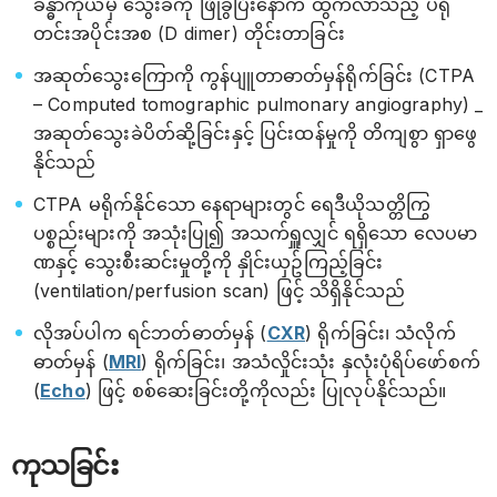
ခန္ဓာကိုယ်မှ သွေးခဲကို ဖြိုခွဲပြီးနောက် ထွက်လာသည့် ပရို
တင်းအပိုင်းအစ (D dimer) တိုင်းတာခြင်း
အဆုတ်သွေးကြောကို ကွန်ပျူတာဓာတ်မှန်ရိုက်ခြင်း (CTPA
– Computed tomographic pulmonary angiography) _
အဆုတ်သွေးခဲပိတ်ဆို့ခြင်းနှင့် ပြင်းထန်မှုကို တိကျစွာ ရှာဖွေ
နိုင်သည်
CTPA မရိုက်နိုင်သော နေရာများတွင် ရေဒီယိုသတ္တိကြွ
ပစ္စည်းများကို အသုံးပြု၍ အသက်ရှူလျှင် ရရှိသော လေပမာ
ဏနှင့် သွေးစီးဆင်းမှုတို့ကို နှိုင်းယှဥ်ကြည့်ခြင်း
(ventilation/perfusion scan) ဖြင့် သိရှိနိုင်သည်
လိုအပ်ပါက ရင်ဘတ်ဓာတ်မှန် (
CXR
) ရိုက်ခြင်း၊ သံလိုက်
ဓာတ်မှန် (
MRI
) ရိုက်ခြင်း၊ အသံလှိုင်းသုံး နှလုံးပုံရိပ်ဖော်စက်
(
Echo
) ဖြင့် စစ်ဆေးခြင်းတို့ကိုလည်း ပြုလုပ်နိုင်သည်။
ကုသခြင်း