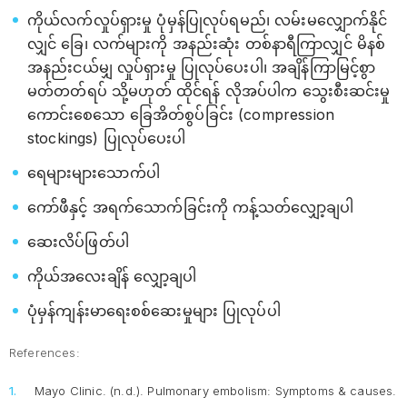
ကိုယ်လက်လှုပ်ရှားမှု ပုံမှန်ပြုလုပ်ရမည်၊ လမ်းမလျှောက်နိုင်
လျှင် ခြေ၊ လက်များကို အနည်းဆုံး တစ်နာရီကြာလျှင် မိနစ်
အနည်းငယ်မျှ လှုပ်ရှားမှု ပြုလုပ်ပေးပါ၊ အချိန်ကြာမြင့်စွာ
မတ်တတ်ရပ် သို့မဟုတ် ထိုင်ရန် လိုအပ်ပါက သွေးစီးဆင်းမှု
ကောင်းစေသော ခြေအိတ်စွပ်ခြင်း (compression
stockings) ပြုလုပ်ပေးပါ
ရေများများသောက်ပါ
ကော်ဖီနှင့် အရက်သောက်ခြင်းကို ကန့်သတ်လျှော့ချပါ
ဆေးလိပ်ဖြတ်ပါ
ကိုယ်အလေးချိန် လျှော့ချပါ
ပုံမှန်ကျန်းမာရေးစစ်ဆေးမှုများ ပြုလုပ်ပါ
References:
Mayo Clinic. (n.d.).
Pulmonary embolism: Symptoms & causes.