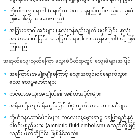
ကိုဗစ်-၁၉ ရောဂါ (ရေတိုသာမက ရေရှည်တွင်လည်း သွေးခဲ
ဖြစ်ပေါ်ရန် အားပေးသည်)
အခြားရောဂါအခံများ (နှလုံးခုန်စည်းချက် မမှန်ခြင်း၊ နှလုံး
အမောဖောက်ခြင်း၊ လေဖြတ်ရောဂါ၊ အဝလွန်ရောဂါ) တို့ ဖြစ်
ကြသည်။
အဆုတ်သွေးလွှတ်ကြော သွေးခဲပိတ်ရာတွင် သွေးခဲများအပြင်
အကြောင်းအမျိုးမျိုးကြောင့် သွေးအတွင်းဝင်ရောက်သွား
သော လေပူဖောင်းများ
ကင်ဆာအလုံးအကျိတ်၏ အစိတ်အပိုင်းများ
အရိုးကျိုးလျှင် ရိုးတွင်းခြင်ဆီမှ ထွက်လာသော အဆီများ
ကိုယ်ဝန်ဆောင်မိခင်များ ကလေးမွေးဖွားရာ၌ ရေမြွှာရည်နှင့်
ပါဝင်ပစ္စည်းများ (amniotic fluid embolism) စသည်တို့ဖြင့်
လည်း ပိတ်ဆို့ခြင်း ဖြစ်နိုင်သည်။