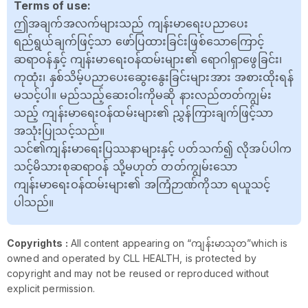
Terms of use:
ဤအချက်အလက်များသည် ကျန်းမာရေးပညာပေး
ရည်ရွယ်ချက်ဖြင့်သာ ဖော်ပြထားခြင်းဖြစ်သောကြောင့်
ဆရာဝန်နှင့် ကျန်းမာရေးဝန်ထမ်းများ၏ ရောဂါရှာဖွေခြင်း၊
ကုထုံး၊ နှစ်သိမ့်ပညာပေးဆွေးနွေးခြင်းများအား အစားထိုးရန်
မသင့်ပါ။ မည်သည့်ဆေးဝါးကိုမဆို နားလည်တတ်ကျွမ်း
သည့် ကျန်းမာရေးဝန်ထမ်းများ၏ ညွှန်ကြားချက်ဖြင့်သာ
အသုံးပြုသင့်သည်။
သင်၏ကျန်းမာရေးပြဿနာများနှင့် ပတ်သက်၍ လိုအပ်ပါက
သင့်မိသားစုဆရာဝန် သို့မဟုတ် တတ်ကျွမ်းသော
ကျန်းမာရေးဝန်ထမ်းများ၏ အကြံဉာဏ်ကိုသာ ရယူသင့်
ပါသည်။
Copyrights :
All content appearing on “ကျန်းမာသုတ”which is
owned and operated by CLL HEALTH, is protected by
copyright and may not be reused or reproduced without
explicit permission.