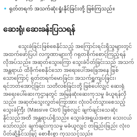
ရုတ်တရက် အသက်ဆုံးရှုံးနိုင်ခြင်းတို့ ဖြစ်ကြသည်။
ဆေးရုံ၊ ‌ဆေးခန်းပြသရန်
သွေးခဲခြင်းဖြစ်စေနိုင်သည့် အကြောင်းရင်းရှိသူများတွင်
အထက်ဖော်ပြပါ လက္ခဏာများကို ဂရုတစိုက်စောင့်ကြည့်ရန်
လိုအပ်သည်။ အဆုတ်သွေးကြော သွေးခဲပိတ်ခြင်းသည် အသက်
အန္တရာယ် ထိခိုက်စေနိုင်သော အရေးပေါ်အခြေအနေ ဖြစ်
သောကြောင့် ရုတ်တရက်မောခြင်း၊ အသက်ရှူကျပ်ခြင်း၊
ရင်ဘတ်အောင့်ခြင်း၊ သတိလစ်ခြင်းတို့ ဖြစ်ပေါ်လျှင် ဆေးရုံ
အရေးပေါ်ဆေးကုဌာနတွင် အမြန်ဆုံးဆေးကုသမှု ခံယူရန်လို
သည်။ အဆုတ်သွေးလွှတ်ကြောအား လုံးဝပိတ်သွားစေသည့်
သွေးခဲကြီး (Massive Clot) ဖြစ်လျှင် ချက်ချင်းသေဆုံး
နိုင်သည်အထိ အန္တရာယ်ရှိသည်။ သွေးခဲအရွယ်အစား သေးငယ်
သော်လည်း ချက်ချင်းကုသမှု မခံယူလျှင် တဖြည်းဖြည်း လုံးဝ
ပိတ်ဆို့နိုင်သဖြင့် စောစီးစွာ ကုသသင့်သည်။