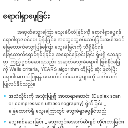
ရောဂါရှာဖွေခြင်း
အဆုတ်သွေးကြော သွေးခဲပိတ်ခြင်းကို ရောဂါရှာဖွေရန်
ရောဂါရာဇဝင်မေးမြန်းခြင်း၊ အထွေထွေစမ်းသပ်ခြင်းအပါအဝင်
ခြေထောက်သွေးပြန်ကြော သွေးခဲခြင်းကို သိရှိနိုင်ရန်
ခြေထောက်ရောင်ရမ်းခြင်း၊ အရောင်ပြောင်းခြင်း ရှိမရှိ သေချာ
စွာ ကြည့်ရှုစစ်ဆေးရသည်။ အဆုတ်သွေးခဲရောဂါ ဖြစ်နိုင်ခြေ
ကို Wells criteria, YEARS algorithm တို့ဖြင့် ဆုံးဖြတ်ပြီး
ရောဂါအတည်ပြုရန် အောက်ပါစစ်ဆေးမှုများကို ဆက်လက်
ပြုလုပ်နိုင်သည်။
အသံလှိုင်းကို အသုံးပြု၍ အာထရာဆောင်း (Duplex scan
or compression ultrasonography) ရိုက်ခြင်း _
ခြေထောက်ရှိ သွေးကြောတွင် သွေးခဲရှာဖွေနိုင်သည်
သွေးစစ်ဆေးခြင်း _ သွေးတွင်းအောက်ဆီဂျင် တိုင်းတာခြင်း၊