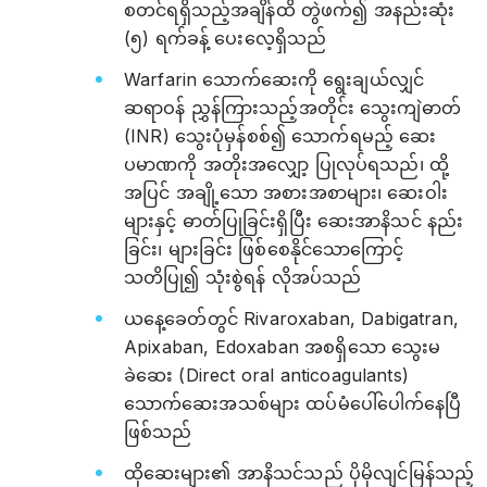
စတင်ရရှိသည့်အချိန်ထိ တွဲဖက်၍ အနည်းဆုံး
(၅) ရက်ခန့် ပေးလေ့ရှိသည်
Warfarin သောက်ဆေးကို ရွေးချယ်လျှင်
ဆရာဝန် ညွှန်ကြားသည့်အတိုင်း သွေးကျဲဓာတ်
(INR) သွေးပုံမှန်စစ်၍ သောက်ရမည့် ဆေး
ပမာဏကို အတိုးအလျှော့ ပြုလုပ်ရသည်၊ ထို့
အပြင် အချို့သော အစားအစာများ၊ ဆေးဝါး
များနှင့် ဓာတ်ပြုခြင်းရှိပြီး ဆေးအာနိသင် နည်း
ခြင်း၊ များခြင်း ဖြစ်စေနိုင်သောကြောင့်
သတိပြု၍ သုံးစွဲရန် လိုအပ်သည်
ယနေ့ခေတ်တွင် Rivaroxaban, Dabigatran,
Apixaban, Edoxaban အစရှိသော သွေးမ
ခဲ‌ဆေး (Direct oral anticoagulants)
သောက်ဆေးအသစ်များ ထပ်မံပေါ်ပေါက်နေပြီ
ဖြစ်သည်
ထိုဆေးများ၏ အာနိသင်သည် ပိုမိုလျင်မြန်သည့်