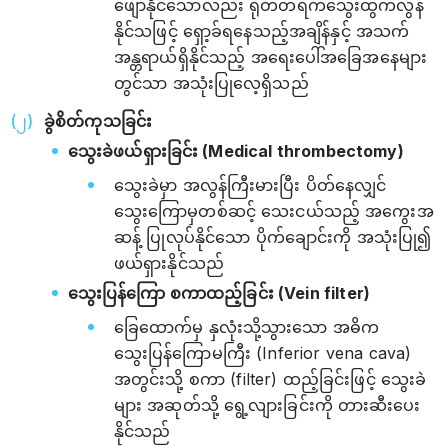
ဖျော်နိုင်သော်လည်း ရုတ်တရက်သွေးထွက်လွန်
နိုင်သဖြင့် ရှော့ခ်ရနေသည့်အချိန်နှင့် အသက်
အန္တရာယ်ရှိနိုင်သည့် အ‌ရေးပေါ်အခြေအနေများ
တွင်သာ အသုံးပြုလေ့ရှိသည်
ခွဲစိတ်ကုသခြင်း
သွေးခဲဖယ်ရှားခြင်း (Medical thrombectomy)
သွေးခဲမှာ အလွန်ကြီးမားပြီး ပိတ်နေလျှင်
သွေးကြောမှတစ်ဆင့် သေးငယ်သည့် အကွေးအ
ဆန့် ပြုလုပ်နိုင်သော ပိုက်ချောင်းကို အသုံးပြု၍
ဖယ်ရှားနိုင်သည်
သွေးပြန်ကြော စကာထည့်ခြင်း (Vein filter)
ခြေထောက်မှ နှလုံးသို့သွားသော အဓိက
သွေးပြန်ကြောမကြီး (Inferior vena cava)
အတွင်းသို့ စကာ (filter) ထည့်ခြင်းဖြင့် သွေးခဲ
များ အဆုတ်သို့ ‌ရွေ့လျားခြင်းကို တားဆီးပေး
နိုင်သည်