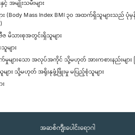
င့် အမျိုးသမီးများ
ျား (Body Mass Index BMI ၃၀ အထက်ရှိသူများသည် ပုံမှ
်)
ိုးဗီဇ မိသားစုအတွင်းရှိသူများ
းသူများ
်မှုများသော အလုပ်အကိုင် သို့မဟုတ် အားကစားနည်းများ ပ
ျား သို့မဟုတ် အရိုးနုဖွံ့ဖြိုးမှု မပြည့်စုံသူများ
ား