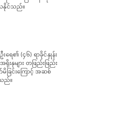
သနိုင်သည်။
ရေ၏ (၄၆) ရာခိုင်နှုန်း
ရိုးနုများ တဖြည်းဖြည်း
က်မိခြင်းကြောင့် အဆစ်
ေသည်။