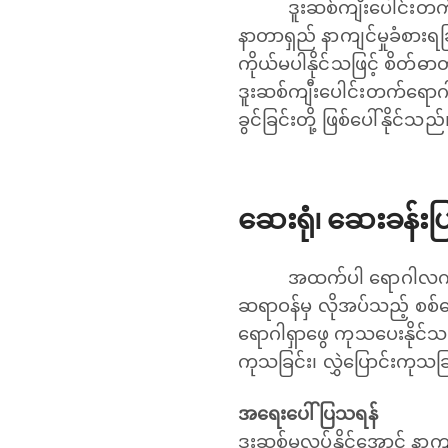
ဒူးဆစ်ကျီးပေါင်းတက
နာတာရှည် နာကျင်မှုခံစားရခြ
ကိုယ်မပါနိုင်သဖြင့် စိတ်ဓာတ
ဒူးဆစ်ကျီးပေါင်းတက်ရောဂါ (
ခွင်ခြင်းတို့ ဖြစ်ပေါ်နိုင်သည်
ဆေးရုံ၊ ဆေးခန်း
အထက်ပါ ရောဂါလက္ခဏ
ဆရာဝန်မှ လိုအပ်သည့် စစ်ဆေး
ရောဂါရှာ‌ဖွေ ကုသပေးနိုင်
ကုသခြင်း၊​ လွှဲပြောင်းကုသခ
အရေးပေါ်ပြသရန်
ဒူးဆစ်မလှုပ်နိုင်အောင် နာကျ