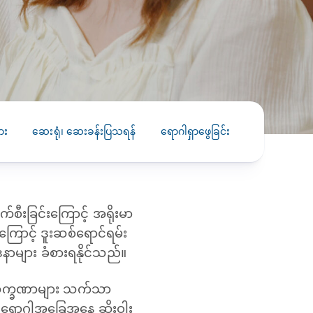
PRESS RELEASE
29 AUG 2024
DISEASES AND CONDITIONS
CLL HEALTH unveils
22 APR 2026
Shin Saw Pu Clinic in
Melioidosis (မယ်လီယွိုက်ဒိုး
Yangon, advancing
er
ဆစ် ပြင်းထန်ကူးစက်ရောဂါ)
primary care
gh
ား
ဆေးရုံ၊ ဆေးခန်းပြသရန်
ရောဂါရှာဖွေခြင်း
ကုသခြင်း
services
ဘက်တီးရီးယားပိုးကြောင့်ဖြစ်သော မယ်
gyin
လီယွိုက်ဒိုးဆစ် ပြင်းထန်
 and
Yangon, Myanmar, 29
ကူးစက်ရောဂါ...
August 2024 — CLL
HEALTH is delighted to
စီးခြင်းကြောင့် အရိုးမာ
8
announce the...
L
းကြောင့် ဒူးဆစ်ရောင်ရမ်း
o
ဒနာများ ခံစားရနိုင်သည်။
ါလက္ခဏာများ သက်သာ
ည်။ ရောဂါအခြေအနေ ဆိုးဝါး