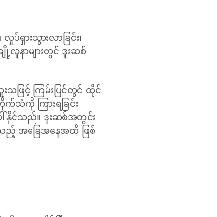
လှုပ်ရှားသွားလာခြင်း၊
ချို့လူနာများတွင် ဒူးဆစ်
ဖြင့် ကြမ်းပြင်တွင် ထိုင်
ိုက်သံကို ကြားရခြင်း
ပေါ်နိုင်သည်။ ဒူးဆစ်အတွင်း
်နိုင်သည့် အခြေအနေအထိ ဖြစ်