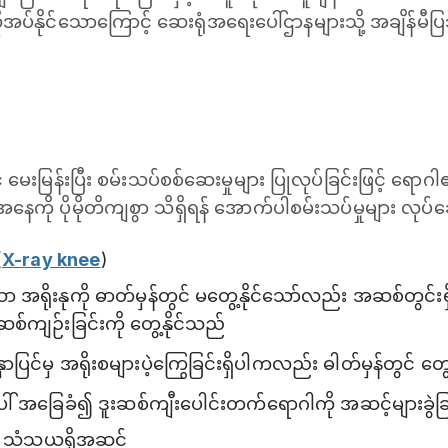
ုအပ်နိုင်သောကြောင့် ဆေးရုံအရေးပေါ်ဌာနများသို့ အချိန်မီ
းမြန်းပြီး စမ်းသပ်စစ်ဆေးမှုများ ပြုလုပ်ခြင်းဖြင့် ရောဂ
နေကို ပိုမိုတိကျစွာ သိရှိရန် အောက်ပါစမ်းသပ်မှုများ လုပ်
(
X-ray knee
)
အရိုးနုကို ဓာတ်မှန်တွင် မတွေ့နိုင်သော်လည်း အဆစ်တွင်းရှိ 
ျဉ်းခြင်းကို တွေ့နိုင်သည်
ာပြင်မှ အရိုးစများပဲ့ကြွေခြင်းရှိပါကလည်း ဓါတ်မှန်တွင် တွေ့
ါ် အခြေခံ၍ ဒူးဆစ်ကျီးပေါင်းတက်ရောဂါကို အဆင့်များခွဲခြ
– သံသယရှိအဆင့်