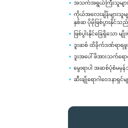
အသက်အရွယ်ကြီးသူများနှ
ကိုယ်အလေးချိန်များသူမ
နှစ်ဆ ပိုမိုဖြစ်ပွားနိုင်သည
ဖြစ်ပွါးနိုင်ခြေရှိသော မျ
ဒူးဆစ် ထိခိုက်ဒဏ်ရာရဖူ
ဒူးအပေါ် ဖိအားသက်ရောက
မွေးရာပါ အဆစ်ပုံစံမမှန်သူမ
ဆီးချိုရောဂါဝေဒနာရှင်မျ