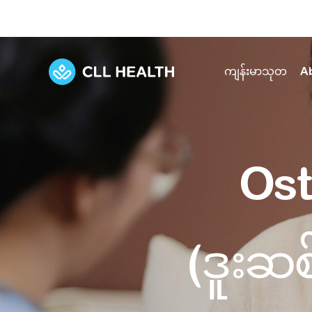
ကျန်းမာသုတ
A
Explore Services
Our Facilities
View all health articles
About us
Ost
Discover our commitment to transforming h
Comprehensive care for your health and 
Comprehensive care for your health and 
Emergencies
Our history
Diseases and Conditions
Primary care
Our polyclinics
Develo
(ဒူးဆ
Quality primary and specialty care near you
Symptoms
Careers
Immunisation
Diagnos
Our clinics
Tests and Procedures
Digestive care
Fertilit
Diagnostics and treatment in one place