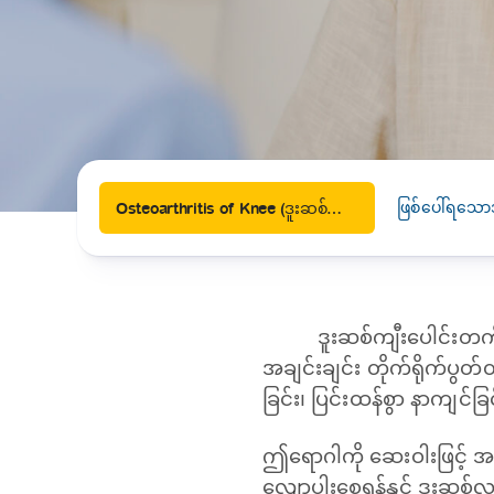
News
Drugs and Supplements
Rehabilitation
Health 
Laboratories
Accurate and reliable diagnostic testing services
Healthy Lifestyles
Medical travel offices
One-stop medical referral services
ဖြစ်ပေါ်ရသော
Osteoarthritis of Knee (ဒူးဆစ်ကျီးပေါင်းတက်ရောဂါ)
ဒူးဆစ်ကျီးပေါင်းတက်
အချင်းချင်း တိုက်ရိုက်ပွတ်တ
ခြင်း၊ ပြင်းထန်စွာ နာကျင်ခ
ဤရောဂါကို ဆေးဝါးဖြင့် 
လျော့ပါးစေရန်နှင့် ဒူးဆစ်