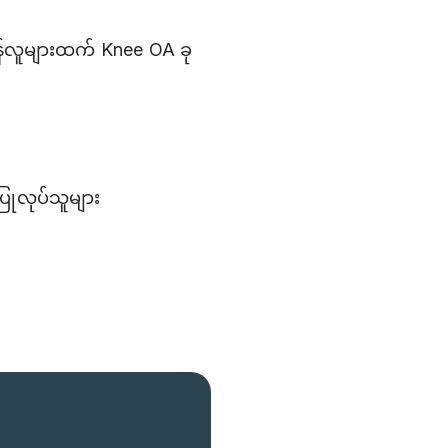
န်လူများထက် Knee OA ခု
ြုလုပ်သူများ