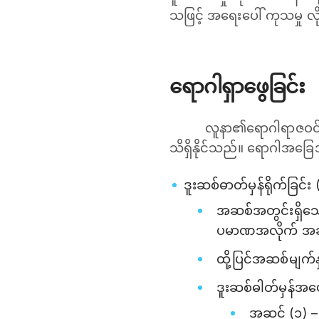
သဖြင့် အရေးပေါ် ကုသမှု လိ
ရောဂါရှာဖွေခြင်း
လူနာ၏ရောဂါရာဇဝင် မေ
သိရှိနိုင်သည်။ ရောဂါအခြေအ
ဒူးဆစ်ဓာတ်မှန်ရိုက်ခြင်း 
အဆစ်အတွင်းရှိသော 
ပမာဏအလိုက် အဆစ်က
ထို့ပြင်အဆစ်မျက်နှ
ဒူးဆစ်ဓါတ်မှန်အပေ
အဆင့် (၁) 