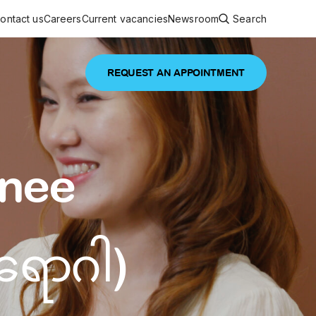
ontact us
Careers
Current vacancies
Newsroom
Search
REQUEST AN APPOINTMENT
ouncements
 services
Featured article
Knee
 comprehensive interdisciplinary
stage of life
are
inic
ရောဂါ)
and continuing health care from prenatal
es, coordinating with specialists as
e Facility Inaugurated in Yangon for
amilies