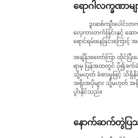
ရောဂါလက္ခဏာမျ
ဒူးဆစ်ကျီးပေါင်းတက်
လှေကားတက်ခြင်းနှင့် ဆောင့်က
ရောင်ရမ်းနေခြင်းကြောင့် အ
အချိန်အတော်ကြာ ထိုင်ပြီး
ရာမှ ပြန်အထတွင် ပို၍ခက်ခဲ
သို့မဟုတ် ခံစားမှုဖြင့် သိ
အရိုးအပိုများ သို့မဟုတ် အရ
ပွါးနိုင်သည်။
နောက်ဆက်တွဲပြ