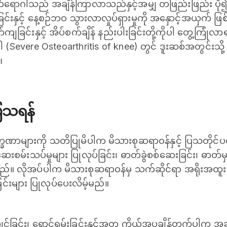
်ရောဂါသည် အချိန်ကြာလာသည်နှင့်အမျှ တဖြည်းဖြည်း ပို၍ ဆိ
င်းနှင့် နေ့စဉ်ဘဝ သွားလာလှုပ်ရှားမှုကို အနှောင့်အယှက် ဖြ
်ကျခြင်းနှင့် အိပ်စက်ချိန် နည်းပါးခြင်းတို့ကိုပါ တွေ့ကြုံလာ
Severe Osteoarthritis of knee) တွင် ဒူးဆစ်အတွင်းသို့ ခွ
။
ပြသရန်
ာများကို သတိပြုမိပါက မိသားစုဆရာဝန်နှင့် ပြသတိုင်ပင
စမ်းသပ်မှုများ ပြုလုပ်ခြင်း၊ ဓာတ်ခွဲစစ်ဆေးခြင်း၊ ဓာတ်မှန်
သည်။ လိုအပ်ပါက မိသားစုဆရာဝန်မှ သက်ဆိုင်ရာ အရိုးအထူးကု
ြင်းများ ပြုလုပ်ပေးလိမ့်မည်။
င်ခြင်း၊ ရောင်ရမ်းခြင်းနှင့်အတူ ကိုယ်အပူချိန်တက်ပါက အဆစ်တ