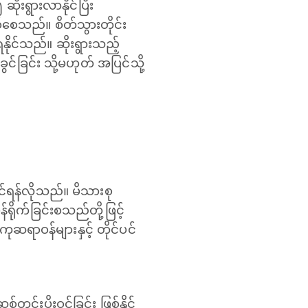
ုးရွားလာနိုင်ပြီး
စ်စေသည်။ စိတ်သွားတိုင်း
ရနိုင်သည်။ ဆိုးရွားသည့်
င်ခြင်း သို့မဟုတ် အပြင်သို့
်ရန်လိုသည်။ မိသားစု
ရိုက်ခြင်းစသည်တို့ဖြင့်
ဆရာဝန်များနှင့် တိုင်ပင်
ွင်းပိုးဝင်ခြင်း ဖြစ်နိုင်