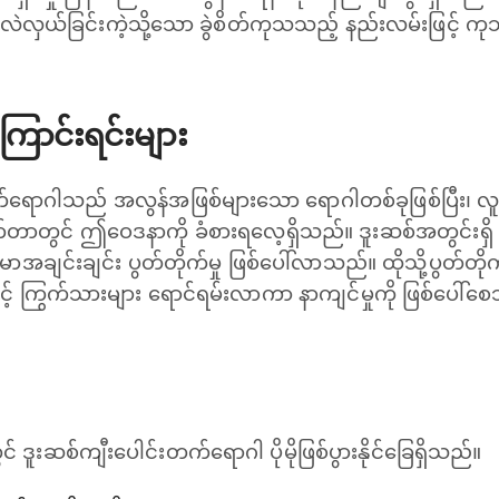
လဲလှယ်ခြင်းကဲ့သို့သော ခွဲစိတ်ကုသသည့် နည်းလမ်းဖြင့် ကု
ောင်းရင်းများ
်ရောဂါသည် အလွန်အဖြစ်များသော ရောဂါတစ်ခုဖြစ်ပြီး၊ လူဦး
တာတွင် ဤဝေဒနာကို ခံစားရလေ့ရှိသည်။ ဒူးဆစ်အတွင်းရှိ အ
မာအချင်းချင်း ပွတ်တိုက်မှု ဖြစ်ပေါ်လာသည်။ ထိုသို့ပွတ်တို
ှင့် ကြွက်သားများ ရောင်ရမ်းလာကာ နာကျင်မှုကို ဖြစ်ပေါ်စ
းဆစ်ကျီးပေါင်းတက်ရောဂါ ပိုမိုဖြစ်ပွားနိုင်ခြေရှိသည်။