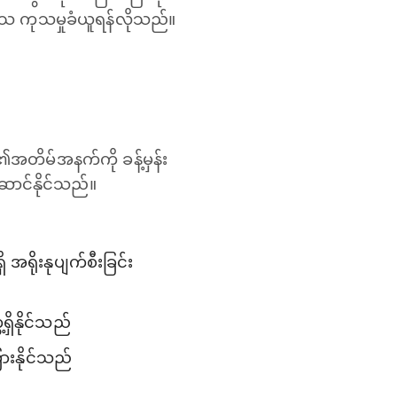
ပြသ ကုသမှုခံယူရန်လိုသည်။
ါ၏အတိမ်အနက်ကို ခန့်မှန်း
ဆောင်နိုင်သည်။
အရိုးနုပျက်စီးခြင်း
ရှိနိုင်သည်
ားနိုင်သည်