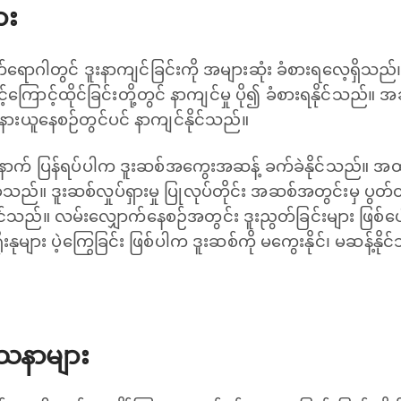
ား
ရောဂါတွင် ဒူးနာကျင်ခြင်းကို အများဆုံး ခံစားရလေ့ရှိသည်။ 
ြောင့်ထိုင်ခြင်းတို့တွင် နာကျင်မှု ပို၍ ခံစားရနိုင်သည်။ အ
နားယူနေစဉ်တွင်ပင် နာကျင်နိုင်သည်။
နောက် ပြန်ရပ်ပါက ဒူးဆစ်အကွေးအဆန့် ခက်ခဲနိုင်သည်။ အထူးသ
သည်။ ဒူးဆစ်လှုပ်ရှားမှု ပြုလုပ်တိုင်း အဆစ်အတွင်းမှ ပွတ်တ
ရှိနိုင်သည်။ လမ်းလျှောက်နေစဉ်အတွင်း ဒူးညွတ်ခြင်းများ ဖြစ်
ိုးနုများ ပဲ့ကြွေခြင်း ဖြစ်ပါက ဒူးဆစ်ကို မကွေးနိုင်၊ မဆန့
ဿနာများ