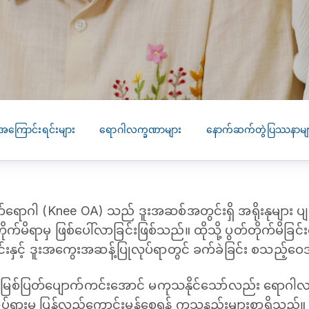
SEARCH
screening
PRESS RELEASE
16 JAN 2026
CLL HEALTH
Strengthens
Presence in Upp
Myanmar Throu
အကြောင်းရင်းများ
ရောဂါလက္ခဏာများ
နောက်ဆက်တွဲပြဿနာမျ
Acquisition of In
Phyu Laboratory
Clinic
ရောဂါ (Knee OA) သည် ဒူးအဆစ်အတွင်းရှိ အရိုးနုများ ပျက်
Yangon, Myanmar, 
January 2026 — CL
ိုက်မိရာမှ ဖြစ်ပေါ်လာခြင်းဖြစ်သည်။ ထိုသို့ ပွတ်တိုက်မိခြင်
HEALTH is pleased t
ြင်းနှင့် ဒူးအကွေးအဆန့်ပြုလုပ်ရာတွင် ခက်ခဲခြင်း စသည့်ဝေ
announce the...
အမြစ်ပြတ်ပျောက်ကင်းအောင် မကုသနိုင်သော်လည်း ရောဂ
လှုပ်ရှားမှု ပြန်လည်ကောင်းမွန်စေရန် ကုသနည်းများစွာရှိသ