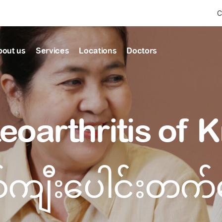
C
bout us
Services
Locations
Doctors
Find Health articles by first letter
News & Ann
Our clinics
Our featured
eoarthritis of 
ealthcare
A
B
C
D
E
F
G
H
I
J
K
well-being
well-being
Dedicated to providing
Trusted care for every 
L
M
N
O
P
Q
R
S
T
U
V
healthcare services
W
X
Y
Z
#
Primary c
pmental screening
Shin Saw Pu Cl
စ်ကျီးပေါင်းတက်
Comprehensive 
Or search by keyword
tics
to elderly stag
A Top-Tier Primary Car
needed
Local and Expatriate F
ALL ARTICLES
y care