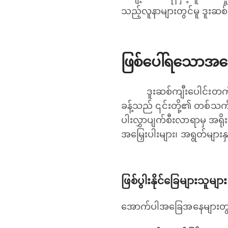
သည့်လူနာများတွင်မူ ဒူးဆစ်
ဖြစ်ပေါ်ရသောအကြ
ဒူးဆစ်ကျီးပေါင်းတက
ခန့်သည် ၎င်းတို့၏ တစ်သက်
ပါးလွှာပျက်စီးလာရာမှ အရိုး
အမြှေးပါးများ၊ အရွတ်များန
ဖြစ်ပွါးနိုင်ခြေများသူများ
အောက်ပါအခြေအနေများတွင် ဒူ