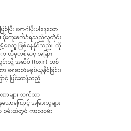
ဖြစ်ပြီး ‌ရောဂါပိုးပါနေသော
ပိုးကူးစက်ခံရသည့်လူတိုင်း
စေသူ ဖြစ်နေနိုင်သည်။ ထို
က ထိုမှတစ်ဆင့် အခြား
းသို့ အဆိပ် (toxin) တစ်
ာ ရေဓာတ်မစုပ်ယူနိုင်ခြင်း၊
ောင့် ပြင်းထန်သည့်
က္ခဏာများ သက်သာ
ေသောကြောင့် အခြားသူများ
က် ဝမ်းထဲတွင် ကာလဝမ်း