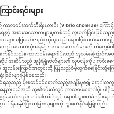
ောင်းရင်းများ
ကာလဝမ်းဘက်တီးရီးယားပိုး (
Vibrio cholerae
) ကြောင့်
ရေနှင့် အစားအသောက်များမှတစ်ဆင့် ကူးစက်ခြင်းဖြစ်သည်။ 
များ မပြသော်လည်း ထိုသူသည် ရောဂါပိုးသယ်ဆောင်ပျံ့နှံ့
ည် သောက်သုံးရေနှင့် အစားအသောက်များကို ထိတွေ့မိပါ
်နိုင်သည်။ ကာလဝမ်းရောဂါပိုးသည် အူလမ်းကြောင်းအတွင်
ိုပါအဆိပ်သည် အူနံရံရှိဆဲလ်များ၏ လုပ်ငန်းကိုပျက်စီးစေက
ကို အူလမ်းကြောင်းအတွင်းသို့ ပြန်လည်စိမ့်ထွက်စေခြင်းတို့ကြ
ရှုံးခြင်းများဖြစ်စေသည်။
်ခံရသူသည် ပိုးစတင်ဝင်ရောက်သည့်အချိန်မှစ၍ ရောဂါလ
အနည်းငယ်အထိ သူ၏ဝမ်းထဲတွင် ကာလဝမ်းရောဂါပိုး ပါရှိန
ွေ့ရခဲသော်လည်း တစ်ခါတစ်ရံတွင် ရောဂါကူးစက်ခံရပြီးနော
ာ ပါရှိနေနိုင်ပြီး တခြားသူများကို ကူးစက်နိုင်ခြေရှိသည်။