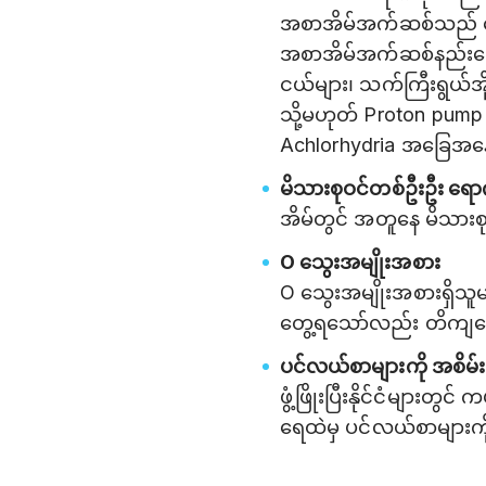
အစာအိမ်အက်ဆစ်သည် ရော
အစာအိမ်အက်ဆစ်နည်းသော
ငယ်များ၊ သက်ကြီးရွယ်အ
သို့မဟုတ် Proton pump
Achlorhydria အခြေအနေရှ
မိသားစုဝင်တစ်ဦးဦး ရောဂါ
အိမ်တွင် အတူနေ မိသားစ
O သွေးအမျိုးအစား
O သွေးအမျိုးအစားရှိသူမ
တွေ့ရသော်လည်း တိကျသေ
ပင်လယ်စာများကို အစိမ်
ဖွံ့ဖြိုးပြီးနိုင်ငံများတ
ရေထဲမှ ပင်လယ်စာများကို 