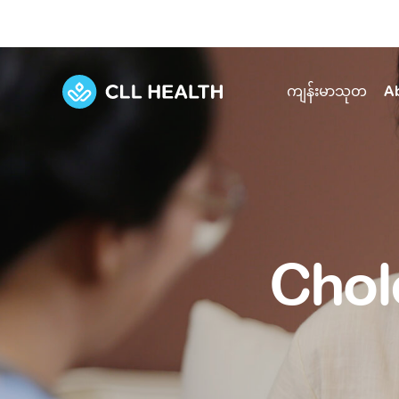
ကျန်းမာသုတ
A
Explore Services
Our Facilities
View all health articles
About us
Discover our commitment to transforming h
Comprehensive care for your health and 
Comprehensive care for your health and 
Emergencies
Chol
Our history
Diseases and Conditions
Primary care
Our polyclinics
Develo
Quality primary and specialty care near you
Symptoms
Careers
Immunisation
Diagnos
Our clinics
Tests and Procedures
Digestive care
Fertilit
Diagnostics and treatment in one place