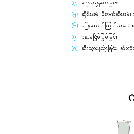
ရေအလွန်ဆာခြင်း
ဆိုဒီယမ်၊ ပိုတက်ဆီယမ်၊ ကလ
ခြေထောက်ကြွက်သားများ 
ဂနာမငြိမ်ဖြစ်ခြင်း
ဆီးသွားနည်းခြင်း၊ ဆီးလု