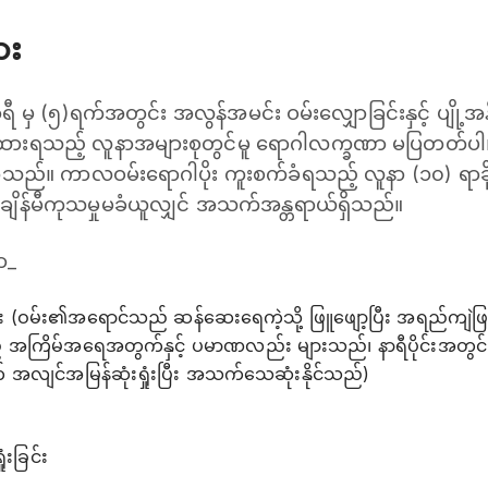
ား
ာရီ မှ (၅)ရက်အတွင်း အလွန်အမင်း ဝမ်း‌လျှောခြင်းနှင့် ‌ပျို့အန
ားရသည့် လူနာအများစုတွင်မူ ရောဂါလက္ခဏာ မပြတတ်ပါ။
။ ကာလဝမ်းရောဂါပိုး ကူးစက်ခံရသည့် လူနာ (၁၀) ရာခိုင်
အချိန်မီကုသမှုမခံယူလျှင် အသက်အန္တရာယ်ရှိသည်။
ာ_
း (ဝမ်း၏အရောင်သည် ဆန်ဆေးရေကဲ့သို့ ဖြူဖျော့ပြီး အရည်ကျဲဖြစ်သည်၊ င
့် အကြိမ်အရေအတွက်နှင့် ပမာဏလည်း များသည်၊ နာရီပိုင်းအတွင်
တ် အလျင်အမြန်ဆုံးရှုံးပြီး အသက်သေဆုံးနိုင်သည်)
းခြင်း