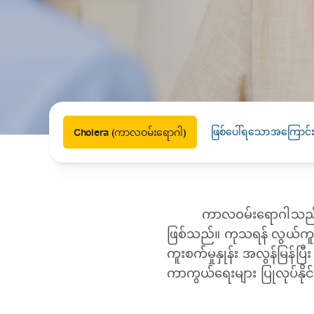
News
Drugs and Supplements
Rehabilitation
Health 
Laboratories
Accurate and reliable diagnostic testing services
Healthy Lifestyles
Medical travel offices
One-stop medical referral services
‌ဖြစ်ပေါ်ရသောအကြောင်း
Cholera (ကာလဝမ်းရောဂါ)
ကာလဝမ်းရောဂါသည် ဘ
ဖြစ်သည်။ ကုသရန် လွယ်ကူ
ကူးစက်မှုနှုန်း အလွန်မြန်ပ
ကာကွယ်ရေးများ ပြုလုပ်နိ