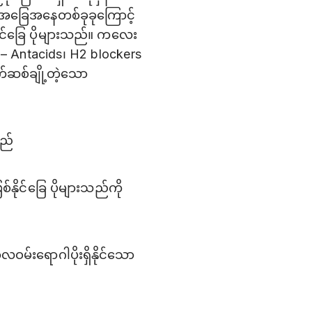
ါအခြေအနေတစ်ခုခုကြောင့်
င်ခြေ ပိုများသည်။ ကလေး
– Antacids၊ H2 blockers
်ဆစ်ချို့တဲ့သော
သည်
ိုင်ခြေ ပိုများသည်ကို
ကာလဝမ်းရောဂါပိုးရှိနိုင်သော