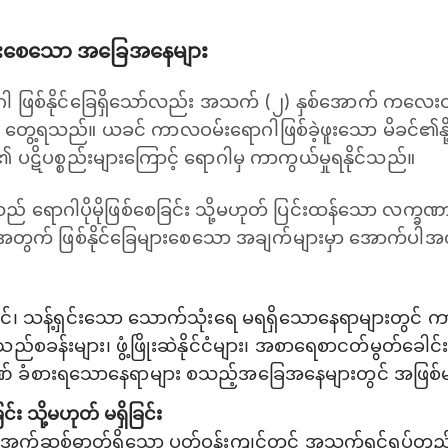
များစေသော အခြေအနေများ
ဂါ ဖြစ်နိုင်ခြေရှိသော်လည်း အသက် (၂) နှစ်အောက် ကလေ
ို တွေ့ရသည်။ ယခင် ကာလဝမ်းရောဂါဖြစ်ခဲ့ဖူးသော မိခင်၏န
ဋိပစ္စည်းများကြောင့် ရောဂါမှ ကာကွယ်မှုရနိုင်သည်။
် ရောဂါပိုမိုဖြစ်စေခြင်း သို့မဟုတ် ပြင်းထန်သော လက္ခဏာများ
တွက် ဖြစ်နိုင်ခြေများစေသော အချက်များမှာ အောက်ပါအတ
င်၊ သန့်ရှင်းသော သောက်သုံးရေ မရရှိသောနေရာများတွင် ကာလဝ
ည်စခန်းများ၊ ဖွံ့ဖြိုးဆဲနိုင်ငံများ၊ အစာရေစာငတ်မွတ်ခေါင်းပါ
ခံစားရသောနေရာများ စသည့်အခြေအနေများတွင် အဖြစ်
 သို့မဟုတ် မရှိခြင်း
်ဆစ်ဓာတ်ရှိသော ပတ်ဝန်းကျင်တွင် အသက်ရှင်ရပ်တည်နိုင်ခြ