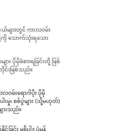
းငယ်များတွင် ကာလဝမ်း
ို့ကို သောက်သုံးရသော
 ပိုမိုခံစားရခြင်းတို့ ဖြစ်
ိုင်းဖြစ်သည်။
မ်းရောဂါပိုး ပိုမို
းမှု၊ စစ်ပွဲများ (သို့မဟုတ်)
များသည်။
င်း မရှိပါ။ ပုံမှန်