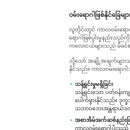
ဝမ်းရောဂါဖြစ်နိုင်ခြေ
လူတိုင်းတွင် ကာလဝမ်းရော
ရောဂါဖြစ်ပွါးမှုနည်းသည်က
ကလေးငယ်များသည် မိခင်၏ ပ
သို့သော် အချို့အချက်များသည
နိုင်သည်။ ကာလဝမ်းရောဂါအ
သန့်ရှင်းမှုမရှိခြင်း
သန့်ရှင်းသော ပတ်ဝန်းကျ
ပေါက်ဖွားနိုင်သည်။ ဒုက္ခသ
သဘာဝဘေးအန္တရာယ်ဒဏ် 
အစာအိမ်အက်ဆစ်နည်းခြင်း
ကာလဝမ်းရောဂါပိုးသည် အက