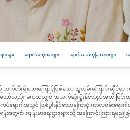
SEARCH
screening
PRESS RELEASE
16 JAN 2026
CLL HEALTH
Strengthens
Presence in Upp
Myanmar Throu
ရင်းများ
ရောဂါလက္ခဏာများ
နောက်ဆက်တွဲပြဿနာများ
ဆ
Acquisition of In
Phyu Laboratory
Clinic
က်တီးရီးယားကြောင့်ဖြစ်သော အူလမ်းကြောင်းဆိုင်ရာ ကူ
Yangon, Myanmar, 
January 2026 — CL
သော်လည်း မကုသလျှင် အသက်ဆုံးရှုံးနိုင်သည်အထိ ပြင်း
HEALTH is pleased t
ြီး ကပ်ရောဂါအသွင် ဖြစ်ပွါးနိုင်သောကြောင့် ကာလဝမ်းရောဂါဟု
announce the...
ုင်ရန်အတွက် ကျန်းမာရေးဌာနများသို့ အကြောင်းကြားရမည်ဖ