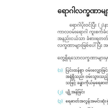
ရောဂါလက္ခဏာမျ
ရောဂါပိုးဝင်ပြီး (၂)န
ကာလဝမ်းရောဂါ ကူးစက်ခံထ
အနည်းငယ်သာ ခံစားရတတ်သည်
လက္ခဏာများဖြစ်ပေါ် ပြီး 
တွေ့ရှိရသောလက္ခဏာများမှ
ပြင်းထန်စွာ ဝမ်းလျှောခြင်
အနံ့ရှိသည်၊ ဝမ်းသွားသည
သဖြင့် ခန္ဓာကိုယ်မှရေဓာ
ပျို့အန်ခြင်း
ရေဓာတ်အလွန်အမင်းဆုံးရှုံ