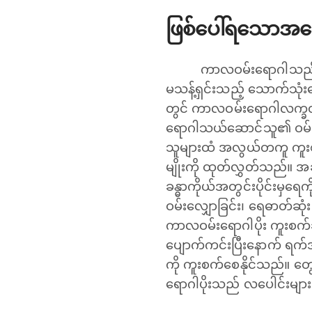
‌ဖြစ်ပေါ်ရသောအကြ
ကာလဝမ်းရောဂါသည် 
မသန့်ရှင်းသည့် သောက်သုံး
တွင် ကာလဝမ်းရောဂါလက္ခဏာ
ရောဂါသယ်ဆောင်သူ၏ ဝမ်းသ
သူများထံ အလွယ်တကူ ကူးစက
မျိုးကို ထုတ်လွှတ်သည်။ အဆ
ခန္ဓာကိုယ်အတွင်းပိုင်းမှရေ
ဝမ်းလျှောခြင်း၊ ရေဓာတ်ဆုံး
ကာလဝမ်းရောဂါပိုး ကူးစက
ပျောက်ကင်းပြီးနောက် ရက်
ကို ကူးစက်စေနိုင်သည်။ တ
ရောဂါပိုးသည် လပေါင်းများစွ