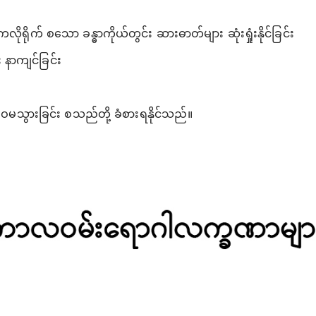
ိုရိုက် စသော ခန္ဓာကိုယ်တွင်း ဆားဓာတ်များ ဆုံးရှုံးနိုင်ခြင်း
နာကျင်ခြင်း
ံးဝမသွားခြင်း စသည်တို့ ခံစားရနိုင်သည်။