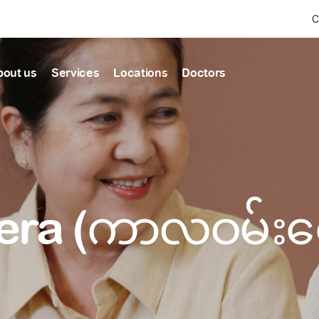
C
bout us
Services
Locations
Doctors
Find Health articles by first letter
News & Ann
Our clinics
Our featured
ealthcare
A
B
C
D
E
F
G
H
I
J
K
well-being
well-being
Dedicated to providing
Trusted care for every 
L
M
N
O
P
Q
R
S
T
U
V
healthcare services
W
X
Y
Z
#
era (ကာလဝမ်းရ
Primary c
pmental screening
Shin Saw Pu Cl
Comprehensive 
Or search by keyword
tics
to elderly stag
A Top-Tier Primary Car
needed
Local and Expatriate F
ALL ARTICLES
y care