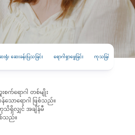
PRESS RELEASE
29 AUG 2024
DISEASES AND CONDITIONS
CLL HEALTH unveils
22 APR 2026
Shin Saw Pu Clinic in
Melioidosis (မယ်လီယွိုက်ဒိုး
Yangon, advancing
er
ဆစ် ပြင်းထန်ကူးစက်ရောဂါ)
primary care
gh
ေးရုံ၊ ဆေးခန်းပြသခြင်း
ရောဂါရှာဖွေခြင်း
ကုသခြင်း
ကာကွယ
services
ဘက်တီးရီးယားပိုးကြောင့်ဖြစ်သော မယ်
gyin
လီယွိုက်ဒိုးဆစ် ပြင်းထန်
 and
Yangon, Myanmar, 29
ကူးစက်ရောဂါ...
August 2024 — CLL
HEALTH is delighted to
းစက်ရောဂါ တစ်မျိုး
8
announce the...
L
ထန်သောရောဂါ ဖြစ်သည်။
o
သိရှိလျှင် အချိန်မီ
ြစ်သည်။