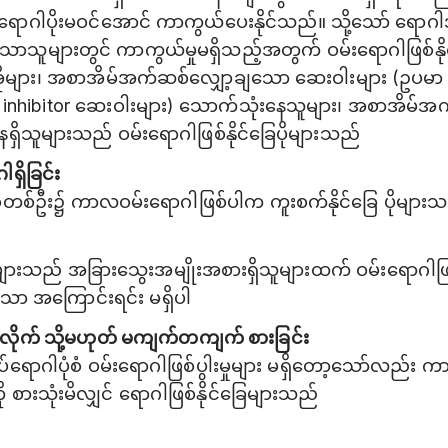
ဂါပိုးမဝင်အောင် ကာကွယ်ပေးနိုင်သည်။ သို့သော် ရောဂ
သူများတွင် ကာကွယ်မှုမရှိသည့်အတွက် ဝမ်းရောဂါဖြစ်နို
ိုများ၊ အစာအိမ်အက်ဆစ်လျှော့ချသော ဆေးဝါးများ (ဥပမာ 
 inhibitor ဆေးဝါးများ) သောက်သုံးနေသူများ၊ အစာအိမ်အက
ိသူများသည် ဝမ်းရောဂါဖြစ်နိုင်ခြေပိုများသည်
ရှိခြင်း
ုတစ်ဦး၌ ကာလဝမ်းရောဂါဖြစ်ပါက ကူးစက်နိုင်ခြေ ပိုများ
ျားသည် အခြားသွေးအမျိုးအစားရှိသူများထက် ဝမ်းရောဂါဖြစ်န
ာ အကြောင်းရင်း မရှိပါ
းလိုက် သို့မဟုတ် မကျက်တကျက် စားခြင်း
ွင် ကပ်ရောဂါပုံစံ ဝမ်းရောဂါဖြစ်ပွါးမှုများ မရှိတော့သော်လည်း 
စားသုံးမိလျှင် ရောဂါဖြစ်နိုင်ခြေများသည်