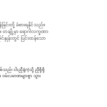
်ခြင်းတို့ ခံစားရနိုင်သည်။
 တချို့မှာ ရောဂါလက္ခဏာ
နှုန်းတွင် ပြင်းထန်သော
ါးညှီနံ့ကဲ့သို့ ညှီစို့စို့
း ဝမ်းပမာဏများစွာ သွား