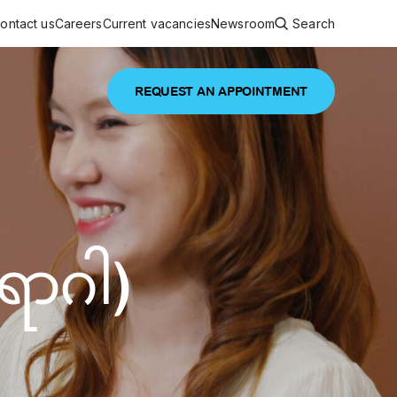
ontact us
Careers
Current vacancies
Newsroom
Search
REQUEST AN APPOINTMENT
ouncements
 services
Featured article
 comprehensive interdisciplinary
stage of life
ောဂါ)
are
inic
and continuing health care from prenatal
es, coordinating with specialists as
e Facility Inaugurated in Yangon for
amilies