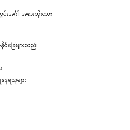
တွင်းအင်္ဂါ အစားထိုးထား
စ်နိုင်ခြေများသည်။
်း
ြုနေရသူများ