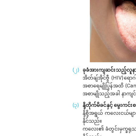
ခုခံအားကျဆင်းသည့်လူနာ
အိတ်ချ်အိုင်ဗွီ (HIV)ရောဂါ
အစာရေမျိုပြွန်အထိ (Candid
အစာမျိုသည့်အခါ နာကျင်ခြ
နို့တိုက်မိခင်နှင့် မွေးက
နို့စို့အရွယ် ကလေးငယ်များတ
နိုင်သည်။
ကလေး၏ ခံတွင်းမှက္ခရုသည