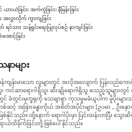
င် ယားယံခြင်း၊ အက်ကွဲခြင်း၊ နီမြန်းခြင်း
း အလွှာလိုက် ကွာကျခြင်း
ဟုတ် ရင်သား သန့်ရှင်းရေးပြုလုပ်စဉ် နာကျင်ခြင်း
းအောင့်ခြင်း
ဿနာများ
ုံမှန်ကျန်းမာသော လူများတွင် အလိုအလျောက် ပြန်လည်ကောင်းမ
ရှိသူ၊ ကင်ဆာရောဂါရှိသူ၊ ဆီးချိုရောဂါရှိသူ စသည့်သူများ
တွင် ခံတွင်းမှက္ခရုကို သေချာစွာ ကုသမှုမခံယူပါက မှိုပိုးများ
်ဆင့် အခြားခန္ဓာကိုယ် အစိတ်အပိုင်းများ [ဥပမာ _ ဦးနှောက
း ဖြစ်နိုင်သည်။ ထို့နောက် ရောဂါပိုးမှာ ပြင်းထန်လာပြီး သွေး
ထိခိုက်ခြင်းတို့ ဖြစ်ပေါ်နိုင်သည်။