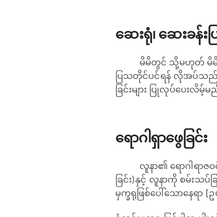
ဆေးရုံ၊ ဆေးခန်း
မိမိတွင် သို့မဟုတ်
ပြသတိုင်ပင်ရန် လိုအပ်သည်
ခြင်းများ ပြုလုပ်ပေးလိမ့်မ
ရောဂါရှာဖွေခြင်း
လူနာ၏ ရောဂါရာဇဝင်က
ခြင်း)နှင့် လူနာကို စမ်းသပ
မှက္ခရုဖြစ်ပေါ်သောနေရာ [ဥပ