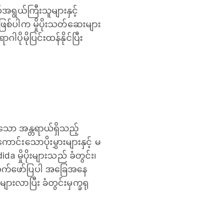
ရွယ်ကြီးသူများနှင့်
ြစ်ပါက မှိုပိုးသတ်ဆေးများ
ိုမိုပြင်းထန်နိုင်ပြီး
ို့သော အန္တရာယ်ရှိသည့်
ာင်းသောပိုးမွှားများနှင့် မ
 မှိုပိုးများသည် ခံတွင်း၊
ောက်ဖော်ပြပါ အခြေအနေ
များလာပြီး ခံတွင်းမှက္ခရု