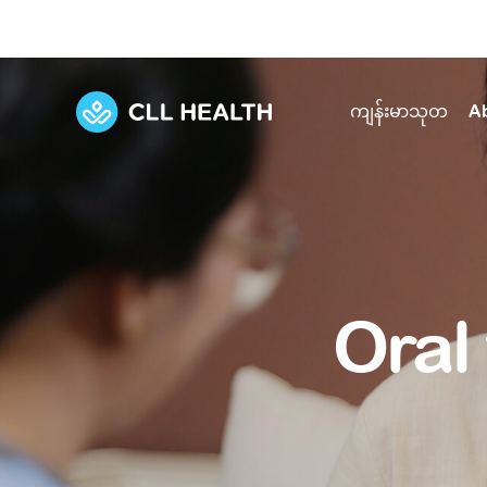
ကျန်းမာသုတ
A
Explore Services
Our Facilities
View all health articles
About us
Discover our commitment to transforming h
Comprehensive care for your health and 
Comprehensive care for your health and 
Emergencies
Oral 
Our history
Diseases and Conditions
Primary care
Our polyclinics
Develo
Quality primary and specialty care near you
Symptoms
Careers
Immunisation
Diagnos
Our clinics
Tests and Procedures
Digestive care
Fertilit
Diagnostics and treatment in one place