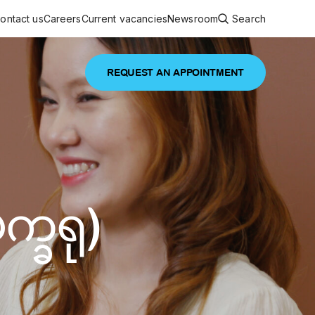
ontact us
Careers
Current vacancies
Newsroom
Search
REQUEST AN APPOINTMENT
ouncements
 services
Featured article
 comprehensive interdisciplinary
stage of life
က္ခရု)
are
inic
and continuing health care from prenatal
es, coordinating with specialists as
e Facility Inaugurated in Yangon for
amilies