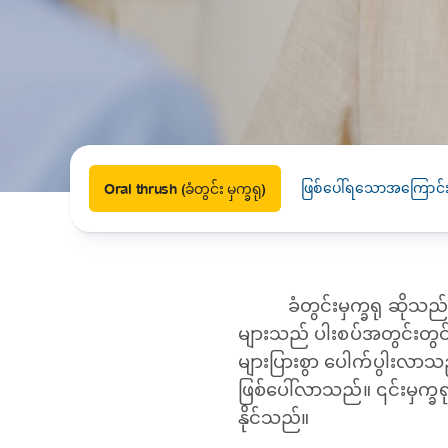
News
Drugs and Supplements
Rehabilitation
Health 
Laboratories
Accurate and reliable diagnostic testing services
Healthy Lifestyles
Medical travel offices
One-stop medical referral services
ဖြစ်ပေါ်ရသောအကြောင်း
Oral thrush (ခံတွင်း မှက္ခရု)
ခံတွင်းမှက္ခရု ဆိုသည်မ
များသည် ပါးစပ်အတွင်းတွင်
များပြားစွာ ပေါက်ပွါးလာသ
ဖြစ်ပေါ်လာသည်။ ၎င်းမှက္ခရ
နိုင်သည်။