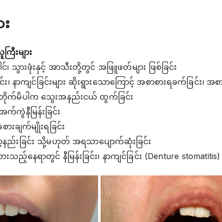
ား
ူကြီးများ
်၊ သွားဖုံးနှင့် အာသီးတို့တွင် အဖြူဖတ်များ ဖြစ်ခြင်း
ခြင်း၊ နာကျင်ခြင်းများ ဆိုးရွားသောကြောင့် အစာစားရခက်ခြင်း၊ အစ
်တိုက်မိပါက သွေးအနည်းငယ် ထွက်ခြင်း
အက်ကွဲနီမြန်းခြင်း
 ခံစားချက်မျိုးရခြင်း
ာ့နည်းခြင်း သို့မဟုတ် အရသာပျောက်ဆုံးခြင်း
သည့်နေရာတွင် နီမြန်းခြင်း၊ နာကျင်ခြင်း (Denture stomatitis)