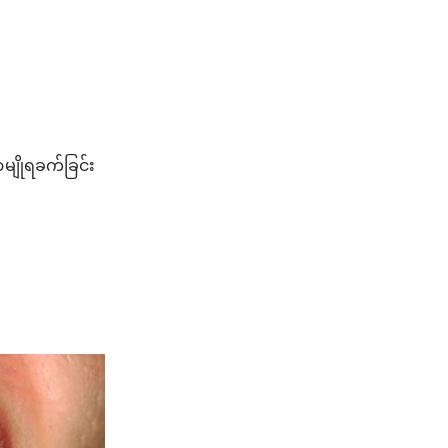
ာမျိုရခက်ခြင်း