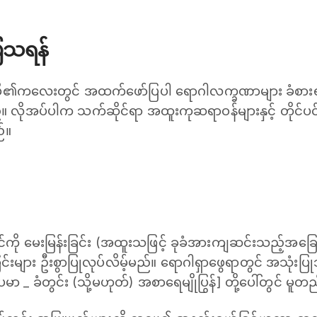
ပြသရန်
 မိမိ၏ကလေးတွင် အထက်ဖော်ပြပါ ရောဂါလက္ခဏာများ ခံစားရ
။ လိုအပ်ပါက သက်ဆိုင်ရာ အထူးကုဆရာဝန်များနှင့် တိုင်ပင်
ည်။
ို မေးမြန်းခြင်း (အထူးသဖြင့် ခုခံအားကျဆင်းသည့်အခြေအန
်ခြင်းများ ဦးစွာပြုလုပ်လိမ့်မည်။ ရောဂါရှာဖွေရာတွင် အသုံးပ
မာ _ ခံတွင်း (သို့မဟုတ်) အစာရေမျိုပြွန်] တို့ပေါ်တွင် မူတ