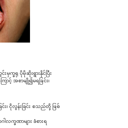
္ခရု ပိုမိုဆိုးရွားနိုင်ပြီး
းကြောင့် အစာမျို၍မရခြင်း၊
င်း၊ ငိုလွန်းခြင်း စသည်တို့ ဖြစ်
ရောဂါလက္ခဏာများ ခံစားရ