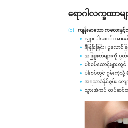
ရောဂါလက္ခဏာမျ
ကျန်းမာသော ကလေးနှင့်လ
လျှာ၊ ပါးစောင်၊ အာခေါင
နီမြန်းခြင်း၊ ပူလောင်
အဖြူဖတ်များကို ပွတ
ပါးစပ်ထောင့်များတွင် 
ပါးစပ်တွင် ဂွမ်းကဲ့သို့
အရသာခံနိုင်စွမ်း လျေ
သွားအံကပ် တပ်ဆင်ထား