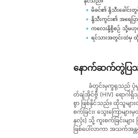
နိုင်သည်။
မိခင်၏ နို့သီးခေါင်းတွ
နို့သီးကွင်း၏ အရေပြာ
ကလေးနို့စို့စဉ် သို့မ
ရင်သားအတွင်းထဲမှ ထို
နောက်ဆက်တွဲပြ
ခံတွင်းမှက္ခရုသည် ပ
တ်ချ်အိုင်ဗွီ (HIV) ရောဂါ
စွာ ဖြစ်နိုင်သည်။ ထိုသူများ
စက်ခြင်း၊ သွေးကြောများမှတစ
နှလုံး] သို့ ကူးစက်ခြင်းမျာ
ဖြစ်ပေါ်လာကာ အသက်အန္တရာယ်