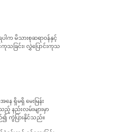
ပါက မိသားစုဆရာဝန်နှင့်
ကုသခြင်း၊ လွှဲပြောင်းကုသ
ေ ရှိမရှိ မေးမြန်း
ြုသည့် နည်းလမ်းများမှာ
ည်၍ ကွဲပြားနိုင်သည်။