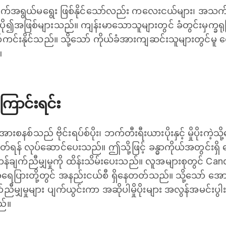
သက်အရွယ်မရွေး ဖြစ်နိုင်သော်လည်း ကလေးငယ်များ၊ အသက်အ
ို၍အဖြစ်များသည်။ ကျန်းမာသောသူများတွင် ခံတွင်းမှက္ခရုဖ
းနိုင်သည်။ သို့သော် ကိုယ်ခံအားကျဆင်းသူများတွင်မူ ရောဂါပ
။
ောင်းရင်း
စနစ်သည် ဗိုင်းရပ်စ်ပိုး၊ ဘက်တီးရီးယားပိုးနှင့် မှိုပိုးကဲ့သ
ထုတ်ရန် လုပ်ဆောင်ပေးသည်။ ဤသို့ဖြင့် ခန္ဓာကိုယ်အတွင်းရှိ ကေ
်ချက်ညီမျှမှုကို ထိန်းသိမ်းပေးသည်။ လူအများစုတွင် Candida
အရေပြားတို့တွင် အနည်းငယ်စီ ရှိနေတတ်သည်။ သို့သော် အ
က်ညီမျှမှုများ ပျက်ယွင်းကာ အဆိုပါမှိုပိုးများ အလွန်အမင်းပွါး
ည်။