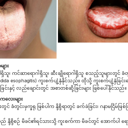
များ
ရှိသူ၊ ကင်ဆာရောဂါရှိသူ၊ ဆီးချိုရောဂါရှိသူ စသည့်သူများတွင် ခံတွင်းမှက
a esophagitis) ကူးစက်ပျံ့နှံနိုင်သည်။ ထိုသို့ ကူးစက်ပျံ့နှံခြင်
င်းနှင့် လည်ချောင်းတွင် အစာတစ်ဆို့ခြင်းများ ဖြစ်ပေါ်နိုင်သည်။
င်းစကလေးများ
ွင် ခံတွင်းမှက္ခရု ဖြစ်ပါက နို့စို့ရာတွင် ခက်ခဲခြင်း၊ ဂနာမငြိမ်ဖြစ်ခြ
် နို့စို့စဉ် မိခင်၏ရင်သားသို့ ကူးစက်ကာ မိခင်တွင် အောက်ပါ 