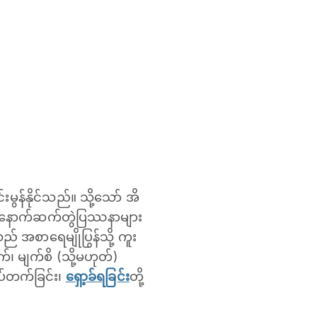
ွန်နိုင်သည်။ သို့သော် အိ
တွင် နောက်ဆက်တွဲပြဿနာများ
သည် အစာရေမျိုပြွန်သို့ ကူး
်၊ မျက်စိ (သို့မဟုတ်)
ဆိပ်တက်ခြင်း၊
ရှော့ခ်ရခြင်း
တို့