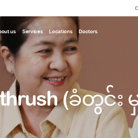
C
bout us
Services
Locations
Doctors
Find Health articles by first letter
News & Ann
Our clinics
Our featured
ealthcare
A
B
C
D
E
F
G
H
I
J
K
well-being
well-being
Dedicated to providing
Trusted care for every 
L
M
N
O
P
Q
R
S
T
U
V
healthcare services
W
X
Y
Z
#
thrush (ခံတွင်း မှ
Primary c
pmental screening
Shin Saw Pu Cl
Comprehensive 
Or search by keyword
tics
to elderly stag
A Top-Tier Primary Car
needed
Local and Expatriate F
ALL ARTICLES
y care