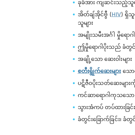
ခုခံအား ကျဆင်းသည့်သူ
အိတ်ချ်အိုင်ဗွီ (
HIV
) ရှိ
သူများ
အမျိုးသမီးအင်္ဂါ မှိုရောဂ
ဤမှိုရောဂါပိုးသည် ခံတွင်း
အချို့သော ဆေးဝါးများ
စတီးရွိုက်ဆေးများ
သောက်
ပဋိဇီဝပိုးသတ်ဆေးများက
ကင်ဆာရောဂါကုသသော ဆ
သွားအံကပ် တပ်ထားခြင်
ခံတွင်းခြောက်ခြင်း၊ ခံတွင်း