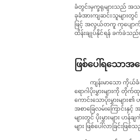
ခံတွင်းမှက္ခရုများသည် အ
ခုခံအားကျဆင်းသူများတွင် ပ
ဖြင့် အလွယ်တကူ ကုပျောက်ကင်
ထိန်းချုပ်နိုင်ရန် ခက်ခဲသည်
ဖြစ်ပေါ်ရသောအကြ
ကျန်းမာသော ကိုယ်ခံအား
ရောဂါပိုးမွှားများကို တိုက်
ကောင်းသောပိုးမွှားများ၏ ဟန
အစာခြေလမ်းကြောင်းနှင့် 
များတွင် ပိုးမွှားများ ဟန်ချ
များ ဖြစ်ပေါ်လာခြင်းဖြစ်သ