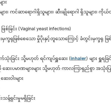
များ
သူများ၊ ကင်ဆာရောဂါရှိသူများ၊ ဆီးချိုရောဂါ ရှိသူများ၊ ကိုယ်
ါ ဖြစ်ခြင်း (Vaginal yeast infections)
မှက္ခရုဖြစ်စေသော မှိုပိုးနှင့်တူသောကြောင့် ခံတွင်းမှက္ခရု ဖြ
သုံးခြင်း သို့မဟုတ် ရင်ကျပ်ရှူဆေး (
inhaler
) များ ရှူရခြင
ို ဆေးပမာဏများများ သို့မဟုတ် ကာလကြာရှည်စွာ အသုံးပ
ေးဝါးများ
း
သန့်ရှင်းမှုမရှိခြင်း