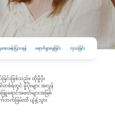
PRESS RELEASE
29 AUG 2024
DISEASES AND CONDITIONS
CLL HEALTH unveils
22 APR 2026
Shin Saw Pu Clinic in
Melioidosis (မယ်လီယွိုက်ဒိုး
Yangon, advancing
er
ဆစ် ပြင်းထန်ကူးစက်ရောဂါ)
primary care
gh
ုံဆေးခန်းပြသရန်
ရောဂါရှာဖွေခြင်း
ကုသခြင်း
ကာကွယ်ခြင်
services
ဘက်တီးရီးယားပိုးကြောင့်ဖြစ်သော မယ်
gyin
လီယွိုက်ဒိုးဆစ် ပြင်းထန်
 and
Yangon, Myanmar, 29
ကူးစက်ရောဂါ...
August 2024 — CLL
HEALTH is delighted to
်ခြင်းဖြစ်သည်။ ထိုမှိုပိုး
8
announce the...
L
ရံတွင် မှိုပိုးများ အလွန်
o
် အဖြူရောင်အဖတ်များအဖြစ်
်ဘက်ခြမ်းထိ ပျံနှံ့သွား