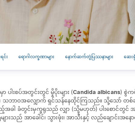
SEARCH
screening
PRESS RELEASE
16 JAN 2026
CLL HEALTH
Strengthens
Presence in Upp
Myanmar Throu
ရင်း
ရောဂါလက္ခဏာများ
နောက်ဆက်တွဲပြဿနာများ
ဆေးရ
Acquisition of In
Phyu Laboratory
Clinic
ှာ ပါးစပ်အတွင်းတွင် မှိုပိုးများ (
Candida albicans
) စွဲကပ
Yangon, Myanmar, 
January 2026 — CL
 သဘာဝအလျှောက် ရှင်သန်နေထိုင်ကြသည်။ သို့သော် တစ်ခါတစ်
HEALTH is pleased t
ည့်အခါ ခံတွင်းမှက္ခရုသည် လျှာ (သို့မဟုတ်) ပါးစောင်တွင
announce the...
ုများသည် အာခေါင်၊ သွားဖုံး၊ အာသီးနှင့် လည်ချောင်းအနောက