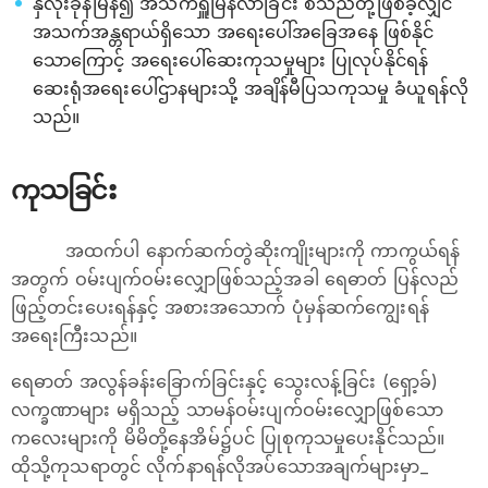
နှလုံးခုန်မြန်၍ အသက်ရှူမြန်လာခြင်း စသည်တို့ဖြစ်ခဲ့လျှင်
အသက်အန္တရာယ်ရှိသော အရေးပေါ်အခြေအနေ ဖြစ်နိုင်
သောကြောင့် အရေးပေါ်ဆေးကုသမှုများ ပြုလုပ်နိုင်ရန်
ဆေးရုံအရေးပေါ်ဌာနများသို့ အချိန်မီပြသကုသမှု ခံယူရန်လို
သည်။
ကုသခြင်း
အထက်ပါ နောက်ဆက်တွဲဆိုးကျိုးများကို ကာကွယ်ရန်
အတွက် ဝမ်းပျက်ဝမ်းလျှောဖြစ်သည့်အခါ ရေဓာတ် ပြန်လည်
ဖြည့်တင်းပေးရန်နှင့် အစားအသောက် ပုံမှန်ဆက်ကျွေးရန်
အရေးကြီးသည်။
ရေဓာတ် အလွန်ခန်းခြောက်ခြင်းနှင့် သွေးလန့်ခြင်း (ရှော့ခ်)
လက္ခဏာများ မရှိသည့် သာမန်ဝမ်းပျက်ဝမ်းလျှောဖြစ်သော
ကလေးများကို မိမိတို့နေအိမ်၌ပင် ပြုစုကုသမှုပေးနိုင်သည်။
ထိုသို့ကုသရာတွင် လိုက်နာရန်လိုအပ်သောအချက်များမှာ_