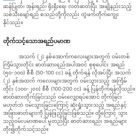
ဆန်ပြုတ်၊ အုန်းရည်၊ ရိုးရိုးရေ၊ လတ်ဆတ်ပြီး အချိုနည်းသည့်
သစ်သီးဖျော်ရည် စသည်တို့ကိုလည်း တွဲဖက်တိုက်ကျွေး
နိုင်သည်။
တိုက်သင့်သောအရည်ပမာဏ
အသက် (၂) နှစ်အောက်ကလေးများအတွက် ဝမ်းတစ်
ကြိမ်သွားတိုင်း ဓာတ်ဆားရည်အပါအဝင် စုစုပေါင်း အရည်
(၅၀-၁၀၀) စီစီ (50-100 cc) ခန့် တိုက်ရန် လိုအပ်ပြီး အသက်
(၂) နှစ်အထက် ကလေးများအတွက် ဝမ်းသွားသည့် အကြိမ်
တိုင်း (၁၀၀-၂၀၀) စီစီ (100-200 cc) ခန့် ပြန်တိုက်ရန်လိုသည်။
ဓာတ်ဆားတိုက်ခြင်းသည် ဝမ်းလျှောရပ်အောင် တိုက်ခြင်း
မဟုတ်ဘဲ ဝမ်းသွားခြင်းကြောင့် ဆုံးရှုံးသွားသည့် အရည်နှင့်
အခြားဓာတ်များကို ပြန်ဖြည့်ခြင်းဖြစ်သည်။ ထို့ကြောင့် သွား
သည့်ဝမ်းပမာဏပေါ် မူတည်ပြီး ဓာတ်ဆားရည်၊ အရည်များ
တိုး၍တိုက်သင့်သည်။