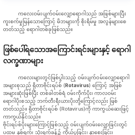
ကလေးဝမ်းပျက်ဝမ်းလျှောရောဂါသည် အဖြစ်များပြီး
ကူးစက်မှုမြန်သောကြောင့် မိဘများကို စိုးရိမ်မှု အလွန်များစေ
တတ်သည့် ရောဂါတစ်ခုဖြစ်သည်။
ဖြစ်ပေါ်ရသောအကြောင်းရင်းများနှင့် ရောဂါ
လက္ခဏာများ
ကလေးများတွင်ဖြစ်ပွါးသည့် ဝမ်းပျက်ဝမ်းလျှောရောဂါ
အများစုသည် ရိုတာဗိုင်းရပ်စ် (
Rotavirus
) ကြောင့် အဖြစ်
အများဆုံးဖြစ်ပြီး တစ်ခါတစ်ရံ ဝမ်းကိုက်ပိုး၊ ကာလဝမ်း
ရောဂါပိုးစသည့် ဘက်တီးရီးယားပိုးတို့ကြောင့်လည်း ဖြစ်
တတ်သည်။ ရိုတာဗိုင်းရပ်စ် (Rotavirus)ကို ကာကွယ်ဆေးဖြင့်
ကာကွယ်နိုင်သည်။
ဗိုင်းရပ်စ်ပိုးများကြောင့်ဖြစ်သည့် ဝမ်းပျက်ဝမ်းလျှောခြင်းတွင်
ပထမ နှစ်ရက်၊ သုံးရက်ခန့်၌ ကိုယ်ပူခြင်း၊ နှာစေးခြင်း၊