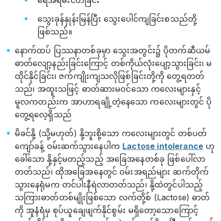
ရေအရမ်းငတ်ခြင်း
သွေးခုန်နှုန်းမြန်ပြီး သွေးပေါင်ကျခြင်းစသည်တို့
ဖြစ်သည်။
နောက်ထပ် ပြဿနာတစ်ခုမှာ သွေးအတွင်း၌ ပိုတက်ဆီယမ်
ဓာတ်လျော့နည်းခြင်းကြောင့် တစ်ကိုယ်လုံးပျော့သွားခြင်း၊ မ
ထိုင်နိုင်ခြင်း၊ ဇက်ကျိုးကျသလိုဖြစ်ခြင်းတို့ကို တွေ့ရတတ်
သည်၊ အထူးသဖြင့် ဓာတ်ဆားမဝင်သော ကလေးများနှင့်
မူလကတည်းက အာဟာရချို့တဲ့နေသော ကလေးများတွင် ပို
တွေ့ရလေ့ရှိသည်
မိခင်နို့ (သို့မဟုတ်) နို့ဘူးစို့သော ကလေးများတွင် တစ်ပတ်
ကျော်ခန့် ဝမ်းဆက်သွားနေပါက
Lactose intolerance
ဟု
ခေါ်သော နို့နှင့်မတည့်သည့် အခြေအနေတစ်ခု ဖြစ်ပေါ်လာ
တတ်သည်၊ ထိုအခြေအနေတွင် ဝမ်းအရည်များ ဆက်တိုက်
သွားနေရုံမက တင်ပါးနီရဲလာတတ်သည်၊ နို့ထဲတွင်ပါသည့်
သကြားဓာတ်တစ်မျိုးဖြစ်သော လက်တို့စ် (Lactose) ဓာတ်
ကို အူနံရံမှ စုပ်ယူချေဖျက်နိုင်စွမ်း မရှိတော့သောကြောင့်