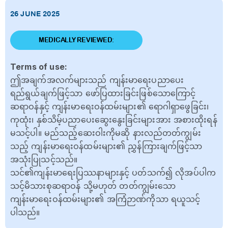
26 JUNE 2025
MEDICALLY REVIEWED:
Terms of use:
ဤအချက်အလက်များသည် ကျန်းမာရေးပညာပေး
ရည်ရွယ်ချက်ဖြင့်သာ ဖော်ပြထားခြင်းဖြစ်သောကြောင့်
ဆရာဝန်နှင့် ကျန်းမာရေးဝန်ထမ်းများ၏ ရောဂါရှာဖွေခြင်း၊
ကုထုံး၊ နှစ်သိမ့်ပညာပေးဆွေးနွေးခြင်းများအား အစားထိုးရန်
မသင့်ပါ။ မည်သည့်ဆေးဝါးကိုမဆို နားလည်တတ်ကျွမ်း
သည့် ကျန်းမာရေးဝန်ထမ်းများ၏ ညွှန်ကြားချက်ဖြင့်သာ
အသုံးပြုသင့်သည်။
သင်၏ကျန်းမာရေးပြဿနာများနှင့် ပတ်သက်၍ လိုအပ်ပါက
သင့်မိသားစုဆရာဝန် သို့မဟုတ် တတ်ကျွမ်းသော
ကျန်းမာရေးဝန်ထမ်းများ၏ အကြံဉာဏ်ကိုသာ ရယူသင့်
ပါသည်။