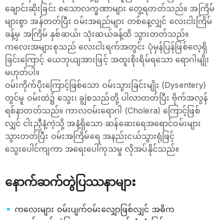
ချောင်းဆိုးခြင်း စသောလက္ခဏာများ တွေ့ရတတ်သည်။ အကြိမ်
များစွာ အန်တတ်ပြီး ဝမ်းအရည်များ တစ်နေ့လျှင် လေးငါးကြိမ်
ခန့်မှ အကြိမ် နှစ်ဆယ်၊ သုံးဆယ်ခန့်ထိ သွားတတ်သည်။
ကလေးအများစုသည် လေးငါးရက်အတွင်း ပုံမှန်ပြန်ဖြစ်လေ့ရှိ
ခြင်းကြောင့် ယေဘုယျအားဖြင့် အထူးစိုးရိမ်ရသော ရောဂါမျိုး
မဟုတ်ပါ။
ဝမ်းကိုက်ပိုးကြောင့်ဖြစ်သော ဝမ်းသွားခြင်းမျိုး (Dysentery)
တွင်မူ ဝမ်းထဲ၌ သွေး၊ ချွဲစသည်တို့ ပါလာတတ်ပြီး ဗိုက်အလွန်
ရစ်နာတတ်သည်။ ကာလဝမ်းရောဂါ (Cholera) ကြောင့်ဖြစ်
လျှင် ငါးညှီနံ့ကဲ့သို့ အနံ့ရှိသော ဆန်ဆေးရေအရောင်ဝမ်းများ
သွားတတ်ပြီး ဝမ်းအကြိမ်ရေ အနည်းငယ်သွားရုံဖြင့်
သွေးပေါင်ကျကာ အရေးပေါ်ကုသမှု လိုအပ်နိုင်သည်။
နောက်ဆက်တွဲပြဿနာများ
ကလေးများ ဝမ်းပျက်ဝမ်းလျှောဖြစ်လျှင် အဓိက