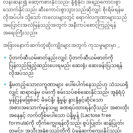
လန်းဆန်း၍ ဆော့ကစားနိုင်သည်၊ နို့စို့နိုင်၊ အရည်ကောင်းစွာ
သောက်နိုင်သည်၊ ဆီးကောင်းစွာသွားသည်ဆိုလျှင် စိုးရိမ်ရန်မ
လိုအပ်ပါ။ သို့သော် ကလေးများတွင် ရောဂါလက္ခဏာများသည်
အပြောင်းအလဲမြန်သည့်အတွက် အနီးကပ်စောင့်ကြည့်ရန်
အ‌ရေးကြီးသည်။
အခြားနောက်ဆက်တွဲဆိုးကျိုးများအတွက် ကုသမှုများမှာ _
ပိုတက်ဆီယမ်ဓာတ်နည်းလျှင် ပိုတက်ဆီယမ်ဓာတ်ကို
ပြန်လည်ဖြည့်ဆည်းပေးရမည်၊ ဆေးရုံ၊ ဆေးခန်းပြသရန်
လိုအပ်သည်
နို့မတည့်သောလက္ခဏာများ ပေါ်ပေါက်နေသည်ဟု သံသယရှိ
လျှင် ဆရာဝန်မှ ဝမ်းကို စမ်းသပ်စစ်ဆေးနိုင်သည်၊ အူနံရံပုံ
မှန်ပြန်မဖြစ်ခင် မိခင်နို့၊ နို့မှုန့်၊ နွားနို့နှင့်ဆိုင်သော
အစားအသောက်မှန်သမျှ ခဏရပ်ထားရန်လိုသည်၊ အစားထိုး
အနေနှင့် လက်တို့စ်မပါသော ပဲနို့မှုန့် (Lactose free
formula)ကို တိုက်ကျွေးရန်လိုသည်၊ စွပ်ပြုတ်၊ ဆန်ပြုတ်၊
ထမင်း၊ အသီးအနှံစသည်တို့ကို ပုံမှန်ဆက်ကျွေးနိုင်သည်၊