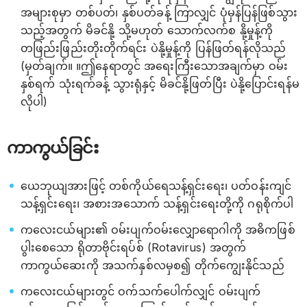
အများစုမှာ တစ်ပတ်၊ နှစ်ပတ်ခန့် ကြာလျှင် ပုံမှန်ပြန်ဖြစ်သွား
သည့်အတွက် မိခင်နို့ သို့မဟုတ် သောက်လက်စ နို့မှုန့်ကို
တဖြည်းဖြည်းတိုးတိုက်ရင်း ပဲနို့မှုန့်ကို ပြန်ဖြတ်ရန်လိုသည်
(မှတ်ချက်။ ။ဤနေရာတွင် အရေးကြီးသောအချက်မှာ ဝမ်း
နှစ်ရက် သုံးရက်ခန့် သွားရုံနှင့် မိခင်နို့ဖြတ်ပြီး ပဲနို့ပြောင်းရန်မ
လိုပါ)
ကာကွယ်ခြင်း
ယေဘုယျအားဖြင့် တစ်ကိုယ်ရေသန့်ရှင်းရေး၊ ပတ်ဝန်းကျင်
သန့်ရှင်းရေး၊ အစားအသောက် သန့်ရှင်းရေးတို့ကို ဂရုစိုက်ပါ
ကလေးငယ်များ၏ ဝမ်းပျက်ဝမ်းလျှောရောဂါကို အဓိကဖြစ်
ပွါးစေသော ရိုတာဗိုင်းရပ်စ် (Rotavirus) အတွက်
ကာကွယ်ဆေးကို အသက်နှစ်လမှစ၍ တိုက်ကျွေးနိုင်သည်
ကလေးငယ်များတွင် ဝက်သက်ပေါက်လျှင် ဝမ်းပျက်