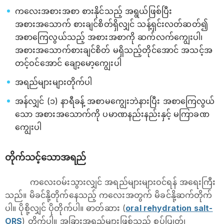
ကလေးအစားအစာ စားနိုင်သည့် အရွယ်ဖြစ်ပြီး
အစားအသောက် စားချင်စိတ်ရှိလျှင် သန့်ရှင်းလတ်ဆတ်၍
အစာကြေလွယ်သည့် အစားအစာကို ဆက်လက်ကျွေးပါ၊
အစားအသောက်စားချင်စိတ် မရှိသည့်တိုင်အောင် အသင့်အ
တင့်ဝင်အောင် ချော့မော့ကျွေးပါ
အရည်များများတိုက်ပါ
အန်လျှင် (၁) နာရီခန့် အစာမကျွေးဘဲနားပြီး အစာကြေလွယ်
သော အစားအသောက်ကို ပမာဏနည်းနည်းနှင့် မကြာခဏ
ကျွေးပါ
တိုက်သင့်သောအရည်
ကလေးဝမ်းသွားလျှင် အရည်များများဝင်ရန် အရေးကြီး
သည်။ မိခင်နို့တိုက်နေသည့် ကလေးအတွက် မိခင်နို့ဆက်တိုက်
ပါ။ ပို​စို့လျှင် ပိုတိုက်ပါ။ ဓာတ်ဆား (
oral rehydration salt-
ORS
) တိုက်ပါ။ အခြားအရည်များဖြစ်သည့် စွပ်ပြုတ်၊