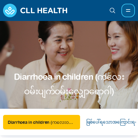
Diarrhoea in children (ကလေး
ဝမ်းပျက်ဝမ်းလျှောရောဂါ)
ဖြစ်ပေါ်ရသောအကြောင်းရင်း
Diarrhoea in children (ကလေးဝမ်းပျက်ဝမ်းလျှောရောဂါ)