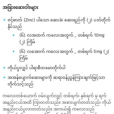
အခြားဆေးဝါးများ
ဇင့်ဓာတ် (Zinc) ပါသော ဆေးခဲ၊ ဆေးရည်ကို (၂) ပတ်တိုက်
နိုင်သည်
(၆) လအထက် ကလေးအတွက် _ တစ်ရက် 10mg
(၂) ကြိမ်
(၆) လအောက် ကလေးအတွက် _ တစ်ရက် 5mg (၂)
ကြိမ်
ကိုယ်ပူလျှင် ပါရာစီတမောတိုက်ပါ
အအန်ပျောက်ဆေးများကို ဆရာဝန်ညွှန်ကြားချက်ဖြင့်သာ
တိုက်သင့်သည်
ကလေးတစ်ယောက် ဝမ်းပျက်လျှင် တစ်ရက်၊ နှစ်ရက် မှ ရက်
အနည်းငယ်အထိ ကြာတတ်သည်။ အစားပျက်တတ်သည်၊ ကိုယ်
အနည်းငယ်ပူလာတတ်သည်။ အကယ်၍ ကလေးသည်