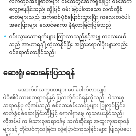
လက်တို့စ်အချိုဓာတ်များ ဝမ်းထဲတွင်ဆက်ရှိနေပြီး ဝမ်းဆက်
လျှောနေနိုင်သည်၊ ထို့ပြင် ဝမ်းဖြင့်ပါလာသော လက်တို့စ်
ဓာတ်များသည် အက်ဆစ်ပုံစံပြောင်းသွားပြီး ကလေးတင်ပါး
အရေပြားများ လောင်စေကာ နီရဲလာခြင်းဖြစ်သည်
ဝမ်းသွားသောရက်များ ကြာလာသည်နှင့်အမျှ ကလေးငယ်
သည် အာဟာရချို့တဲ့လာနိုင်ပြီး အခြားရောဂါပိုးများလည်း
ဝင်ရောက်လာနိုင်သည်။
ဆေးရုံ၊ ဆေးခန်းပြသရန်
အောက်ပါလက္ခဏာများ ပေါ်ပေါက်လာလျှင်
မိမိ၏မိသားစုဆရာဝန်နှင့် ပြသတိုင်ပင်ရန်လိုသည်။ မိသားစု
ဆရာဝန်မှ လိုအပ်သည့် စစ်ဆေးစမ်းသပ်မှုများ ပြုလုပ်ခြင်း၊
ဓာတ်ခွဲစစ်ဆေးခြင်းတို့ဖြင့် ရောဂါရှာ‌ဖွေ ကုသပေးနိုင်သည်။
လိုအပ်ပါက မိသားစုဆရာဝန်မှ သက်ဆိုင်ရာ အထူးကုဆရာဝန်
များနှင့် တိုင်ပင်ကုသခြင်း၊​ လွှဲပြောင်းကုသခြင်းများ ပြုလုပ်ပေး