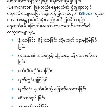
နောက်ဆက်တွဲပြဿနာမှာ ရေဓာတ်ဆုံးရှုံးခြင်း
(Dehydration) ဖြစ်သည်၊ ရေဓာတ်ဆုံးရှုံးမှုများလျှင်
သွေးပေါင်ကျလာပြီး သွေးလန့်ခြင်း (ရှော့ခ်) (
Shock
) ရကာ
အသက်အန္တရာယ်ဆုံးရှုံးသည်အထိ ဖြစ်နိုင်သည်။
ရေဓာတ်ခမ်းခြောက်နေသော ကလေးတစ်ယောက်၏
လက္ခဏာများမှာ_
နုံးလာခြင်း၊ မှိန်းလာခြင်း သို့မဟုတ် ဂနာမငြိမ်ဖြစ်
ခြင်း
ကလေး၏ လက်ဖျံနှင့် ခြေသလုံးတို့ အေးစက်လာ
ခြင်း
ငယ်ထိပ်ချိုင့်လာခြင်း
မျက်တွင်းချိုင့်ခြင်း
မျက်လုံး၊ နှုတ်ခမ်းတို့ ခြောက်သွေ့လာခြင်း
ဆီသွားနည်းခြင်း