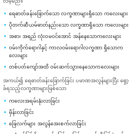
လိမ့်မည်။
ရေဓာတ်ခန်းခြောက်သော လက္ခဏာများရှိသော ကလေးများ
ပိုတက်ဆီယမ်ဓာတ်နည်းသော လက္ခဏာရှိသော ကလေးများ
အစာ၊ အရည် လုံးဝမဝင်အောင် အန်နေသောကလေးများ
ဝမ်းကိုက်ရောဂါနှင့် ကာလဝမ်းရောဂါလက္ခဏာ ရှိသောက
လေးများ
တစ်ပတ်ကျော်အထိ ဝမ်းဆက်သွားနေသောကလေးများ
အကယ်၍ ရေဓာတ်ခန်းခြောက်ခြင်း ပမာဏအလွန်များပြီး ရှော့
ခ်ရသည့်လက္ခဏာများဖြစ်သော
ကလေးအရမ်းနုံးလာခြင်း
မှိန်းလာခြင်း
ခြေလက်များ အလွန်အေးစက်လာခြင်း