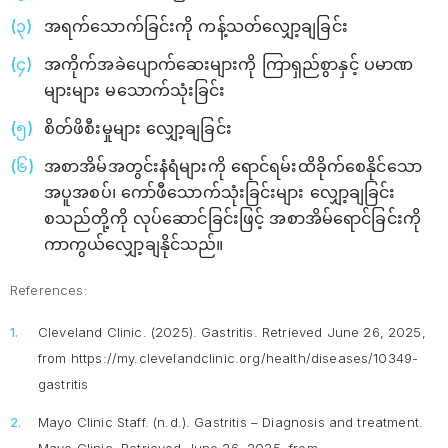
အရက်သောက်ခြင်းကို ကန့်သတ်လျှော့ချခြင်း
အကိုက်အခဲပျောက်ဆေးများကို ကြာရှည်စွာနှင့် ပမာဏ
များများ မသောက်သုံးခြင်း
စိတ်ဖိစီးမှုများ လျှော့ချခြင်း
အစာအိမ်အတွင်းနံရံများကို ရောင်ရမ်းထိခိုက်စေနိုင်သော
အပူအစပ်၊ ကော်ဖီသောက်သုံးခြင်းများ လျှော့ချခြင်း
စသည်တို့ကို လုပ်ဆောင်ခြင်းဖြင့် အစာအိမ်ရောင်ခြင်းကို
ကာကွယ်လျှော့ချနိုင်သည်။
References:
Cleveland Clinic. (2025).
Gastritis
. Retrieved June 26, 2025,
from https://my.clevelandclinic.org/health/diseases/10349-
gastritis
Mayo Clinic Staff. (n.d.).
Gastritis – Diagnosis and treatment.