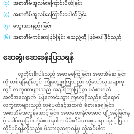
အစာအိမ်အူလမ်းကြောင်းပိတ်ခြင်း
အစာအိမ်အူလမ်းကြောင်းပေါက်ခြင်း
သွေးအားနည်းခြင်း
အစာအိမ်ကင်ဆာဖြစ်ခြင်း စသည့်တို့ ဖြစ်ပေါ်နိုင်သည်။
ဆေးရုံ၊ ဆေးခန်းပြသရန်
လူတိုင်းနီးပါးသည် အစာမကြေခြင်း၊ အစာအိမ်နာခြင်း
ကို တစ်ချိန်ချိန်တွင် ကြုံတွေ့ဖူးကြသည်။ သို့သော်လူအများစု
တွင် လက္ခဏာများသည် အချိန်ကြာမြင့်စွာ မခံစားရဘဲ
အလိုအလျောက် ပြန်ကောင်းသွားကြလေ့ရှိသည်။ ထိုရောဂါ
လက္ခဏာများသည် တစ်ပတ်နှင့်အထက် ခံစားနေရခြင်း၊
အစာအိမ်အလွန်အောင့်ခြင်း၊ အစာမစားနိုင်အောင် ပျို့အန်ခြင်းနှ
င့် ခေါင်းမူးခြင်းတို့ခံစားရပါက မိမိ၏မိသားစုဆရာဝန်နှင့် ပြသ
တိုင်ပင်ရန်လိုသည်။ မိသားစုဆရာဝန်မှ လိုအပ်ပါက