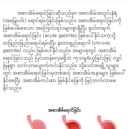
အစာအိမ်ရောင်ခြင်းဆိုသည်မှာ အစာအိမ်အတွင်းနံရံ
(အမြှေးပါး) ရောင်ရမ်းခြင်းဖြစ်သည်။ အစာအိမ်ရောင်ခြင်းကို
ဖြစ်ပေါ်စေသော အကြောင်းရင်းများစွာရှိပြီး ရုတ်တရက်
အစာအိမ်ရောင်ခြင်း (acute gastritis) ဖြစ်ပေါ်နိုင်သကဲ့သို့
တဖြည်းဖြည်းရောင်ရမ်းပြီး နာတာရှည်ရောဂါ (chronic
gastritis) လည်း ဖြစ်ပေါ်နိုင်သည်။ အများစုတွင် အစာအိမ်
ရောင်ခြင်းသည် ပြင်းထန်လေ့မရှိဘဲ ကုသမှုခံယူခြင်းဖြင့် လျှင်
မြန်စွာ သက်သာပျောက်ကင်းနိုင်သည်။ သို့သော်အချို့သူများ
တွင် အစာအိမ်ရောင်ခြင်းမှတစ်ဆင့် အစာအိမ်အနာများ ဖြစ်ပေါ်
နိုင်စေပြီး အစာအိမ်ကင်ဆာ ဖြစ်နိုင်ခြေကို မြင့်တက်လာစေ
နိုင်သည်။