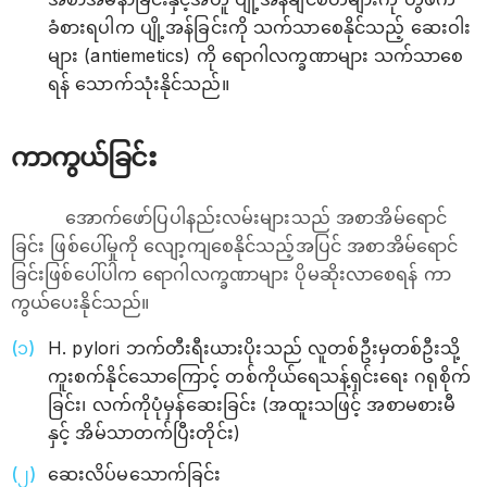
ခံစားရပါက ပျို့အန်ခြင်းကို သက်သာစေနိုင်သည့် ဆေးဝါး
များ (antiemetics) ကို ရောဂါလက္ခဏာများ သက်သာစေ
ရန် သောက်သုံးနိုင်သည်။
ကာကွယ်ခြင်း
အောက်ဖော်ပြပါနည်းလမ်းများသည် အစာအိမ်ရောင်
ခြင်း ဖြစ်ပေါ်မှုကို လျော့ကျစေနိုင်သည့်အပြင် အစာအိမ်ရောင်
ခြင်းဖြစ်ပေါ်ပါက ရောဂါလက္ခဏာများ ပိုမဆိုးလာစေရန် ကာ
ကွယ်ပေးနိုင်သည်။
H. pylori ဘက်တီးရီးယားပိုးသည် လူတစ်ဦးမှတစ်ဦးသို့
ကူးစက်နိုင်သောကြောင့် တစ်ကိုယ်ရေသန့်ရှင်းရေး ဂရုစိုက်
ခြင်း၊ လက်ကိုပုံမှန်ဆေးခြင်း (အထူးသဖြင့် အစာမစားမီ
နှင့် အိမ်သာတက်ပြီးတိုင်း)
ဆေးလိပ်မသောက်ခြင်း