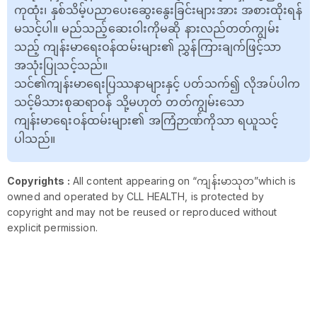
ကုထုံး၊ နှစ်သိမ့်ပညာပေးဆွေးနွေးခြင်းများအား အစားထိုးရန်
မသင့်ပါ။ မည်သည့်ဆေးဝါးကိုမဆို နားလည်တတ်ကျွမ်း
သည့် ကျန်းမာရေးဝန်ထမ်းများ၏ ညွှန်ကြားချက်ဖြင့်သာ
အသုံးပြုသင့်သည်။
သင်၏ကျန်းမာရေးပြဿနာများနှင့် ပတ်သက်၍ လိုအပ်ပါက
သင့်မိသားစုဆရာဝန် သို့မဟုတ် တတ်ကျွမ်းသော
ကျန်းမာရေးဝန်ထမ်းများ၏ အကြံဉာဏ်ကိုသာ ရယူသင့်
ပါသည်။
Copyrights :
All content appearing on “ကျန်းမာသုတ”which is
owned and operated by CLL HEALTH, is protected by
copyright and may not be reused or reproduced without
explicit permission.