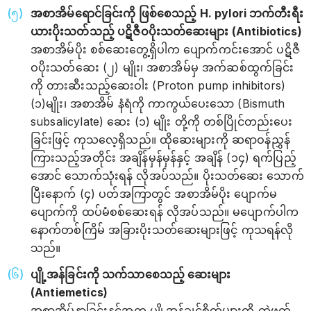
အစာအိမ်ရောင်ခြင်းကို ဖြစ်စေသည့် H. pylori ဘက်တီးရီး
ယားပိုးသတ်သည့် ပဋိဇီဝပိုးသတ်ဆေးများ (Antibiotics)
အစာအိမ်ပိုး စစ်ဆေးတွေ့ရှိပါက ပျောက်ကင်းအောင် ပဋိဇီ
ဝပိုးသတ်ဆေး (၂) မျိုး၊ အစာအိမ်မှ အက်ဆစ်ထွက်ခြင်း
ကို တားဆီးသည့်ဆေးဝါး (Proton pump inhibitors)
(၁)မျိုး၊ အစာအိမ် နံရံကို ကာကွယ်ပေးသော (Bismuth
subsalicylate) ဆေး (၁) မျိုး တို့ကို တစ်ပြိုင်တည်းပေး
ခြင်းဖြင့် ကုသလေ့ရှိသည်။ ထိုဆေးများကို ဆရာဝန်ညွှန်
ကြားသည့်အတိုင်း အချိန်မှန်မှန်နှင့် အချိန် (၁၄) ရက်ပြည့်
အောင် သောက်သုံးရန် လိုအပ်သည်။ ပိုးသတ်ဆေး သောက်
ပြီးနောက် (၄) ပတ်အကြာတွင် အစာအိမ်ပိုး ပျောက်မ
ပျောက်ကို ထပ်မံစစ်ဆေးရန် လိုအပ်သည်။ မပျောက်ပါက
နောက်တစ်ကြိမ် အခြားပိုးသတ်ဆေးများဖြင့် ကုသရန်လို
သည်။
ပျို့အန်ခြင်းကို သက်သာစေသည့် ဆေးများ
(Antiemetics)
အစာအိမ်နာခြင်းနှင့်အတူ ပျို့အန်ချင်စိတ်များကို တွဲဖက်