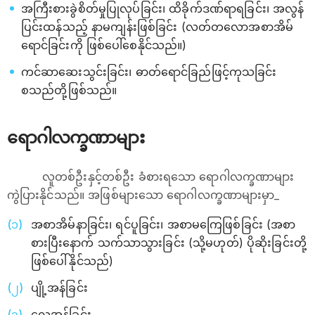
အကြီးစားခွဲစိတ်မှုပြုလုပ်ခြင်း၊ ထိခိုက်ဒဏ်ရာရခြင်း၊ အလွန်
ပြင်းထန်သည့် နာမကျန်းဖြစ်ခြင်း (လတ်တလောအစာအိမ်
ရောင်ခြင်းကို ဖြစ်ပေါ်စေနိုင်သည်။)
ကင်ဆာဆေးသွင်းခြင်း၊ ဓာတ်ရောင်ခြည်ဖြင့်ကုသခြင်း
စသည်တို့ဖြစ်သည်။
ရောဂါလက္ခဏာများ
လူတစ်ဦးနှင့်တစ်ဦး ခံစားရသော ရောဂါလက္ခဏာများ
ကွဲပြားနိုင်သည်။ အဖြစ်များသော ရောဂါလက္ခဏာများမှာ_
အစာအိမ်နာခြင်း၊ ရင်ပူခြင်း၊ အစာမကြေဖြစ်ခြင်း (အစာ
စားပြီးနောက် သက်သာသွားခြင်း (သို့မဟုတ်) ပိုဆိုးခြင်းတို့
ဖြစ်ပေါ်နိုင်သည်)
ပျို့အန်ခြင်း
လေအန်ခြင်း