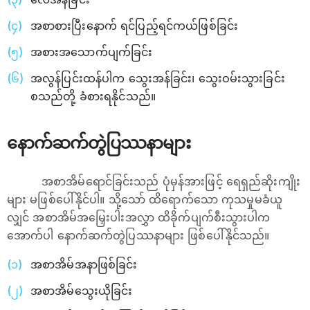
အစာစားပြီးနောက် ရင်ပြည့်ရင်ကယ်ဖြစ်ခြင်း
အစားအသောက်ပျက်ခြင်း
အလွန်ပြင်းထန်ပါက သွေးအန်ခြင်း၊ သွေးဝမ်းသွားခြင်း
စသည်တို့ ခံစားရနိုင်သည်။
နောက်ဆက်တွဲပြဿနာများ
အ‌စာအိမ်ရောင်ခြင်းသည် ပုံမှန်အားဖြင့် ရေရှည်ဆိုးကျိုး
များ မဖြစ်ပေါ်နိုင်ပါ။ သို့သော် ထိရောက်သော ကုသမှုမခံယူ
လျှင် အစာအိမ်အမြှေးပါးအလွှာ ထိခိုက်ပျက်စီးသွားပါက
အောက်ပါ နောက်ဆက်တွဲပြဿနာများ ဖြစ်ပေါ်နိုင်သည်။
အစာအိမ်အနာဖြစ်ခြင်း
အစာအိမ်‌သွေးယိုခြင်း