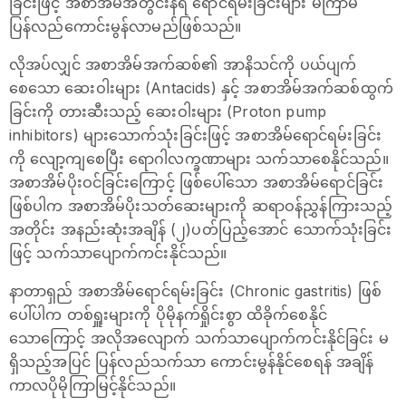
ခြင်းဖြင့် အစာအိမ်အတွင်းနံရံ ရောင်ရမ်းခြင်းများ မကြာမီ
ပြန်လည်ကောင်းမွန်လာမည်ဖြစ်သည်။
လိုအပ်လျှင် အစာအိမ်အက်ဆစ်၏ အာနိသင်ကို ပယ်ပျက်
စေသော ဆေးဝါးများ (Antacids) နှင့် အစာအိမ်အက်ဆစ်ထွက်
ခြင်းကို တားဆီးသည့် ဆေးဝါးများ (Proton pump
inhibitors) များသောက်သုံးခြင်းဖြင့် အစာအိမ်ရောင်ရမ်းခြင်း
ကို လျော့ကျစေပြီး ရောဂါလက္ခဏာများ သက်သာစေနိုင်သည်။
အစာအိမ်ပိုးဝင်ခြင်းကြောင့် ဖြစ်ပေါ်သော အစာအိမ်ရောင်ခြင်း
ဖြစ်ပါက အစာအိမ်ပိုးသတ်ဆေးများကို ဆရာဝန်ညွှန်ကြားသည့်
အတိုင်း အနည်းဆုံးအချိန် (၂)ပတ်ပြည့်အောင် သောက်သုံးခြင်း
ဖြင့် သက်သာပျောက်ကင်းနိုင်သည်။
နာတာရှည် အစာအိမ်ရောင်ရမ်းခြင်း (Chronic gastritis) ဖြစ်
ပေါ်ပါက တစ်ရှူးများကို ပိုမိုနက်ရှိုင်းစွာ ထိခိုက်စေနိုင်
သောကြောင့် အလိုအလျောက် သက်သာပျောက်ကင်းနိုင်ခြင်း မ
ရှိသည့်အပြင် ပြန်လည်သက်သာ ကောင်းမွန်နိုင်စေရန် အချိန်
ကာလပိုမိုကြာမြင့်နိုင်သည်။