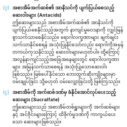
အစာအိမ်အက်ဆစ်၏ အာနိသင်ကို ပျက်ပြယ်‌စေသည့်
ဆေးဝါးများ (Antacids)
ဤဆေးများသည် အစာအိမ်အက်ဆစ်၏ အာနိသင်ကို
ပျက်ပြယ်စေနိုင်သည့်အတွက် နာကျင်မှုဝေဒနာကို လျှင်မြန်
စွာသက်သာစေနိုင်သည်။ ရောဂါလက္ခဏာများ ချက်ချင်း
သက်သာနိုင်စေရန် အသုံးပြုနိုင်သော်လည်း ရောဂါကိုအမှန်
တကယ်ကုသနိုင်သည့် ဆေးဝါးများမဟုတ်ပါ။ ထို့ကြောင့်
အလွန်နာကျင်သည့်အခြေအနေများတွင် ရောဂါလက္ခဏာ
များ အမြန်သက်သာစေရန် အသုံးပြုသောဆေးဝါး
ဖြစ်သည်။ ဖြစ်ပေါ်နိုင်သော ဘေးထွက်ဆိုးကျိုးများမှာ
ဝမ်းချုပ်ခြင်း သို့မဟုတ် ဝမ်းလျှောခြင်းတို့ ဖြစ်ကြသည်။
အစာအိမ်ကို အက်ဆစ်ဒဏ်မှ ခံနိုင်အောင်လုပ်ပေးသည့်
ဆေးများ (Sucralfate)
ဤဆေးများသည် အစာအိမ်တစ်ရှူးများကို အက်ဆစ်များ
နှင့် အင်ဇိုင်းများကြောင့် ထိခိုက်မှုဒဏ်ကို ကာကွယ်ပေး
သော ဆေးများဖြစ်သည်။