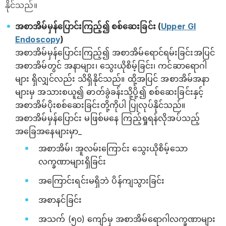
နိုင်သည်။
အစာအိမ်မှန်ပြောင်းကြည့်၍ စစ်ဆေးခြင်း (
Upper GI
Endoscopy
)
အစာအိမ်မှန်ပြောင်းကြည့်၍ အစာအိမ်ရောင်ရမ်းခြင်းအပြင်
အစာအိမ်တွင် အနာများ၊ သွေးယိုစိမ့်ခြင်း၊ ကင်ဆာရောဂါ
များ ရှိလျှင်လည်း သိရှိနိုင်သည်။ ထို့အပြင် အစာအိမ်အနာ
များမှ အသားစယူ၍ ဓာတ်ခွဲခန်းသို့ပို့၍ စစ်ဆေးခြင်းနှင့်
အစာအိမ်ပိုးစစ်ဆေးခြင်းတို့ကိုပါ ပြုလုပ်နိုင်သည်။
အစာအိမ်မှန်ပြောင်း မဖြစ်မနေ ကြည့်ရှုရန်လိုအပ်သည့်
အခြေအနေများမှာ_
အစာအိမ်၊ အူလမ်းကြောင်း သွေးယိုစိမ့်သော
လက္ခဏာများရှိခြင်း
အကြောင်းရင်းမရှိဘဲ ပိန်ကျသွားခြင်း
အစာနင်ခြင်း
အသက် (၅၀) ကျော်မှ အစာအိမ်ရောဂါလက္ခဏာများ