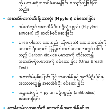
ကို ပထမဆုံးစတင်ခံစားရခြင်း စသည်တို့ဖြစ်ကြ
သည်။
အစာအိမ်ဘက်တီးရီးယားပိုး (H pylori) စစ်ဆေးခြင်း
ဝမ်းထဲတွင် အစာအိမ်ပိုး ပဋိလှုံ့ပစ္စည်း (H.pylori
antigen) ကို ဓာတ်ခွဲစစ်ဆေးခြင်း
Urea ပါသော ဆေးရည် (သို့မဟုတ်) ဆေးခဲအရည်ကို
သောက်ပြီးနောက် ပြန်မှုတ်ထုတ်သောလေတွင် ပါဝင်
သည့် Carbon dioxide ပမာဏကို တိုင်းတာ၍
အစာအိမ်ပိုးပမာဏကို စစ်ဆေးခြင်း (Urea Breath
Test)
အစာအိမ်မှန်ပြောင်းဖြင့် အစာအိမ်နှင့် အူသိမ်ဦးပိုင်းမှ
အသားစယူ၍ အစာအိမ်ပိုး စစ်ဆေးခြင်း
သွေးထဲတွင် H pylori ပဋိပစ္စည်း (antibodies)
စစ်ဆေးခြင်း
ဘေရီယမ်သတ္တုရည်ကို သောက်၍ အစာအိမ်နှင့် အူ