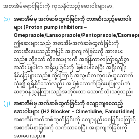
အ‌စာအိမ်ရောင်ခြင်းကို ကုသနိုင်သည့်ဆေးဝါးများမှာ_
အစာအိမ်မှ အက်ဆစ်ထွက်ခြင်းကို တားဆီးသည့်ဆေးဝါး
များ (Proton pump inhibitors –
Omeprazole/Lansoprazole/Pantoprazole/Esomepr
ဤဆေးများသည် အစာအိမ်အက်ဆစ်ထွက်ခြင်းကို
တားဆီးပေးသည့်အပြင် အနာကျက်ခြင်းကို အားပေး
သည်။ သို့သော် ထိုဆေးများကို အချိန်ကာလကြာရှည်စွာ
အသုံးပြုပါက အရိုးပွခြင်းကို ဖြစ်ပေါ်စေပြီး အရိုးကျိုး
နိုင်ခြေများသည်။ ထို့ကြောင့် အလွယ်တကူဝယ်ယူသောက်
သုံး၍ ရရှိနိုင်သော်လည်း အမြဲစွဲသောက်ခြင်းမပြုလုပ်ဘဲ
ဆရာဝန်ညွှန်ကြားသည့်အတိုင်းသာ သောက်သုံးသင့်သည်။
အစာအိမ်မှ အက်ဆစ်ထွက်ခြင်းကို လျော့ကျစေသည့်
ဆေးဝါးများ (H2 Blocker – Cimetidine, Famotidine)
အစာအိမ်အက်ဆစ်ထွက်ခြင်းကို လျော့နည်းစေခြင်းကြောင့်
အစာအိမ်နာခြင်းကို သက်သာစေပြီး အနာကျက်ခြင်းကို
အားပေးသည်။