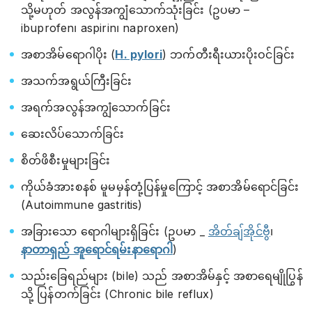
သို့မဟုတ် အလွန်အကျွံသောက်သုံးခြင်း (ဥပမာ –
ibuprofen၊ aspirin၊ naproxen)
အစာအိမ်ရောဂါပိုး (
H. pylori
) ဘက်တီးရီးယားပိုးဝင်ခြင်း
အသက်အရွယ်ကြီးခြင်း
အရက်အလွန်အကျွံသောက်ခြင်း
ဆေးလိပ်သောက်ခြင်း
စိတ်ဖိစီးမှုများခြင်း
ကိုယ်ခံအားစနစ် မူမမှန်တုံ့ပြန်မှုကြောင့် အစာအိမ်ရောင်ခြင်း
(Autoimmune gastritis)
အခြားသော ရောဂါများရှိခြင်း (ဥပမာ _
အိတ်ချ်အိုင်ဗွီ
၊
နာတာရှည် အူရောင်ရမ်းနာရောဂါ
)
သည်းခြေရည်များ (bile) သည် အစာအိမ်နှင့် အစာရေမျိုပြွန်
သို့ ပြန်တက်ခြင်း (Chronic bile reflux)