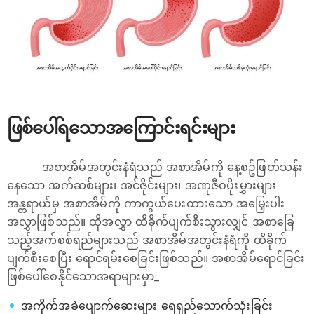
ဖြစ်ပေါ်ရသောအကြောင်းရင်းများ
အစာအိမ်အတွင်းနံရံသည် အစာအိမ်ကို နေ့စဥ်ဖြတ်သန်း
နေသော အက်ဆစ်များ၊ အင်ဇိုင်းများ၊ အဏုဇီဝပိုးမွှားများ
အန္တရာယ်မှ အစာအိမ်ကို ကာကွယ်ပေးထားသော အမြှေးပါး
အလွှာဖြစ်သည်။ ထိုအလွှာ ထိခိုက်ပျက်စီးသွားလျှင် အစာခြေ
သည့်အက်စစ်ရည်များသည် အစာအိမ်အတွင်းနံရံကို ထိခိုက်
ပျက်စီးစေပြီး ‌ရောင်ရမ်းစေခြင်းဖြစ်သည်။ အစာအိမ်ရောင်ခြင်း
ဖြစ်ပေါ်စေနိုင်သောအရာများမှာ_
အကိုက်အခဲပျောက်ဆေးများ ရေရှည်သောက်သုံးခြင်း