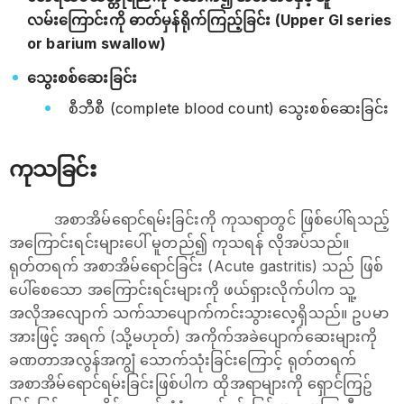
လမ်းကြောင်းကို ဓာတ်မှန်ရိုက်ကြည့်ခြင်း (Upper GI series
or barium swallow)
သွေးစစ်ဆေးခြင်း
စီဘီစီ (complete blood count) သွေးစစ်ဆေးခြင်း
ကုသခြင်း
အစာအိမ်ရောင်ရမ်းခြင်းကို ကုသရာတွင် ဖြစ်ပေါ်ရသည့်
အကြောင်းရင်းများပေါ် မူတည်၍ ကုသရန် လိုအပ်သည်။
ရုတ်တရက် အစာအိမ်ရောင်ခြင်း (Acute gastritis) သည် ဖြစ်
ပေါ်စေသော အကြောင်းရင်းများကို ဖယ်ရှားလိုက်ပါက သူ့
အလိုအလျောက် သက်သာပျောက်ကင်းသွားလေ့ရှိသည်။ ဥပမာ
အားဖြင့် အရက် (သို့မဟုတ်) အကိုက်အခဲပျောက်ဆေးများကို
ခဏတာအလွန်အကျွံ သောက်သုံးခြင်းကြောင့် ရုတ်တရက်
အစာအိမ်ရောင်ရမ်းခြင်းဖြစ်ပါက ထိုအရာများကို ရှောင်ကြဥ်