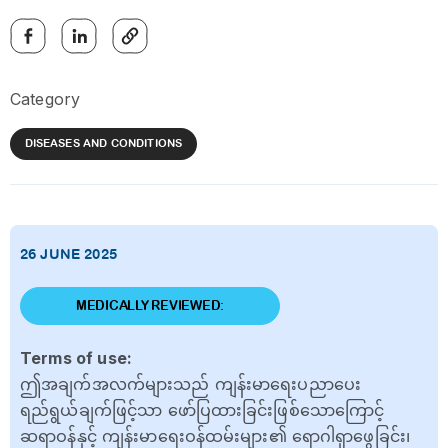
Category
DISEASES AND CONDITIONS
26 JUNE 2025
MEDICALLY REVIEWED:
Terms of use:
ဤအချက်အလက်များသည် ကျန်းမာရေးပညာပေး
ရည်ရွယ်ချက်ဖြင့်သာ ဖော်ပြထားခြင်းဖြစ်သောကြောင့်
ဆရာဝန်နှင့် ကျန်းမာရေးဝန်ထမ်းများ၏ ရောဂါရှာဖွေခြင်း၊