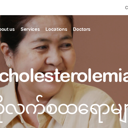
C
bout us
Services
Locations
Doctors
Find Health articles by first letter
News & Ann
Our clinics
Our featured
cholesterolemia
ealthcare
A
B
C
D
E
F
G
H
I
J
K
well-being
well-being
Dedicated to providing
Trusted care for every 
L
M
N
O
P
Q
R
S
T
U
V
healthcare services
W
X
Y
Z
#
Primary c
pmental screening
Shin Saw Pu Cl
ကိုလက်စထရောများ
Comprehensive 
Or search by keyword
tics
to elderly stag
A Top-Tier Primary Car
needed
Local and Expatriate F
ALL ARTICLES
y care