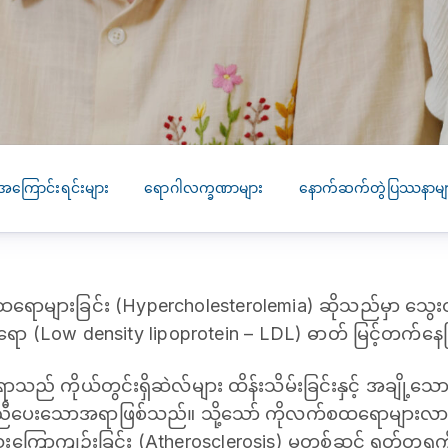
SEARCH
screening
PRESS RELEASE
16 JAN 2026
CLL HEALTH
Strengthens
Presence in Upp
Myanmar Throu
အကြောင်းရင်းများ
ရောဂါလက္ခဏာများ
နောက်ဆက်တွဲပြဿနာမျ
Acquisition of In
Phyu Laboratory
Clinic
ရောများခြင်း (Hypercholesterolemia) ဆိုသည်မှာ သွေး
Yangon, Myanmar, 
January 2026 — CL
 (Low density lipoprotein – LDL) ဓာတ် မြင့်တက်နေခ
HEALTH is pleased t
announce the...
ာသည် ကိုယ်တွင်းရှိဆဲလ်များ ထိန်းသိမ်းခြင်းနှင့် အချို့သော
 ကူညီပေးသောအရာဖြစ်သည်။ သို့သော် ကိုလက်စထရောများလာ
ွေးကြောကျဥ်းခြင်း (Atherosclerosis) မှတစ်ဆင့် ရုတ်တရက်