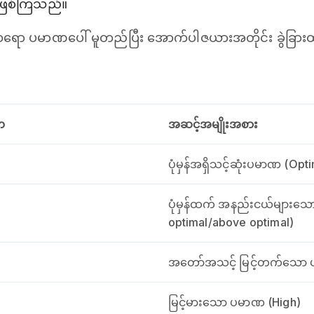
ဖြစ်ကြသည်။
ရော ပမာဏပေါ် မူတည်ပြီး အောက်ပါဇယားအတိုင်း ခွဲခြာ
ဏ
အဆင့်အမျိုးအစား
ပုံမှန်အရှိသင့်ဆုံးပမာဏ (Opt
ပုံမှန်ထက် အနည်းငယ်များသ
optimal/above optimal)
အတော်အသင့် မြင့်တက်သော ပ
မြင့်မားသော ပမာဏ (High)