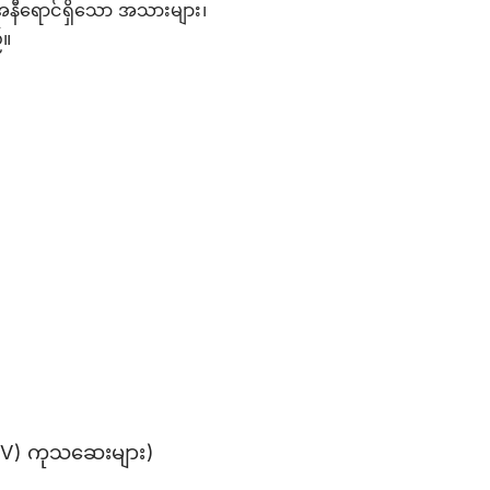
နီ‌ရောင်ရှိသော အသားများ၊
်။
(HIV) ကုသဆေးများ)