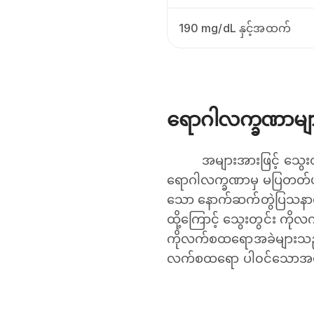
190 mg/dL နှင့်အထက်
ရောဂါလက္ခဏာမျ
အများအားဖြင့် သွေ
ရောဂါလက္ခဏာမှ မပြတတ်ပါ။
သော နောက်ဆက်တွဲပြသနာမျာ
ထို့ကြောင့် သွေးတွင်း ကိ
ကိုလက်စထရောအခဲများသည် အ
လက်စထရော ပါ၀င်သောအဖတ်မ