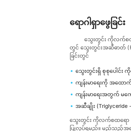
ရောဂါရှာဖွေခြင်း
သွေးတွင်း ကိုလက်စ
တွင် သွေးတွင်းအဆီဓာတ် (Fa
ခြင်းတွင်
သွေးတွင်းရှိ စုစုပေါင်း
ကျန်းမာရေးကို အထောက်
ကျန်းမာရေးအတွက် မကော
အဆီချိုး (Triglyceride 
သွေးတွင်း ကိုလက်စထရော တ
ပြုလုပ်ရမည်။ မည်သည့်အကြေ