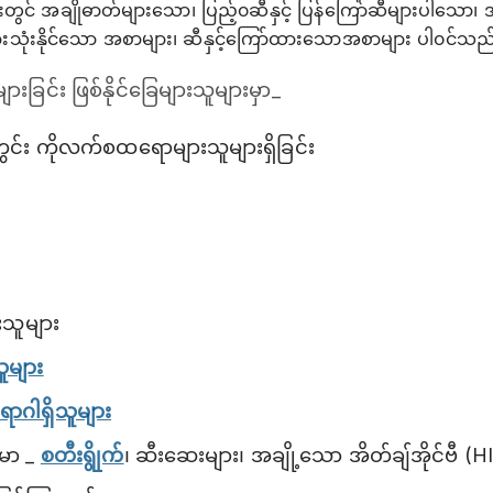
 အချိုဓာတ်များသော၊ ပြည့်၀ဆီနှင့် ပြန်ကြော်ဆီများပါသော၊ အ
ားသုံးနိုင်သော အစာများ၊ ဆီနှင့်ကြော်ထားသောအစာများ ပါ၀င်သည
ခြင်း ဖြစ်နိုင်ခြေများသူများမှာ_
ေးတွင်း ကိုလက်စထရောများသူများရှိခြင်း
းသူများ
သူများ
ာဂါရှိသူများ
မာ _
စတီးရွိုက်
၊ ဆီးဆေးများ၊ အချို့သော အိတ်ချ်အိုင်ဗီ 