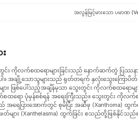
အလွန်မြင့်မားသော ပမာဏ (Ve
ား
းတွင်း ကိုလက်စထရောများခြင်းသည် နောက်ဆက်တွဲ ပြဿနာမ
 အချို့သောသူများသည် ရုတ်တရက် နှလုံးသွေးကြောပိတ်ခြ
း ဖြစ်ပေါ်သည့်အချိန်မှသာ သွေးတွင်း ကိုလက်စထရောများ
ုလက်စထရော ပုံမှန်စစ်ရန် အရေးကြီးသည်။ သွေးတွင်း ကိုလက်
ရေပြားအောက်တွင် စုမိပြီး အဆီဖု (Xanthoma) ထွက်ပေါ်ခ
ျား (Xanthelasma) ထွက်ခြင်း စသည်တို့ဖြစ်နိုင်သည်