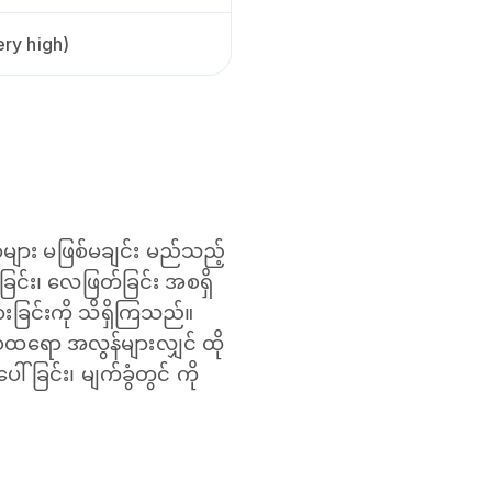
ry high)
ျား မဖြစ်မချင်း မည်သည့်
င်း၊ လေဖြတ်ခြင်း အစရှိ
ခြင်းကို သိရှိကြသည်။
စထရော အလွန်များလျှင် ထို
ြင်း၊ မျက်ခွံတွင် ကို
။