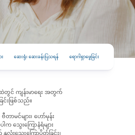
PRESS RELEASE
29 AUG 2024
DISEASES AND CONDITIONS
CLL HEALTH unveils
22 APR 2026
Shin Saw Pu Clinic in
Melioidosis (မယ်လီယွိုက်ဒိုး
Yangon, advancing
er
ဆစ် ပြင်းထန်ကူးစက်ရောဂါ)
primary care
gh
ား
ဆေးရုံ၊ ဆေးခန်းပြသရန်
ရောဂါရှာဖွေခြင်း
ကုသခြင်း
services
ဘက်တီးရီးယားပိုးကြောင့်ဖြစ်သော မယ်
gyin
လီယွိုက်ဒိုးဆစ် ပြင်းထန်
 and
Yangon, Myanmar, 29
ကူးစက်ရောဂါ...
August 2024 — CLL
HEALTH is delighted to
ထဲတွင် ကျန်းမာ‌ရေး အတွက်
8
announce the...
L
ြင်းဖြစ်သည်။
o
 ဗီတာမင်များ၊ ဟော်မုန်း
ပါက သွေးကြောနံရံများ
 နှလုံးသွေးကြောပိတ်ခြင်း၊