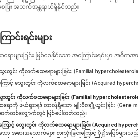
်စေပြီး အသက်အန္တရာယ်ရှိနိုင်သည်။
ောင်းရင်းများ
ောများခြင်း ဖြစ်စေနိုင်သော အကြောင်းရင်းမှာ အဓိကအားဖြင
 သွေးတွင်း ကိုလက်စထရောများခြင်း (Familial hypercholesterol
ြောင့် သွေးတွင်း ကိုလက်စထရောများခြင်း (Acquired hyperch
 သွေးတွင်း ကိုလက်စထရောများခြင်း (Familial hypercholestero
ာကို ဖယ်ရှားရန် တာ၀န်ရှိသော မျိုးဗီဇချို့ယွင်းခြင်း (Gene mu
စဥ်ဆက်တစ်လျှောက်တွင် ဖြစ်ပေါ်တတ်သည်။
ကြောင့် သွေးတွင်း ကိုလက်စထရောများခြင်း (Acquired hyperc
်သော အစားအသောက်များ စားသုံးခြင်းကြောင့် ပို၍အဖြစ်များသည်။