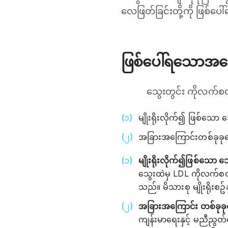
လေဖြတ်ခြင်းတို့ကို ဖြစ်ပေါ
ဖြစ်ပေါ်ရသောအကြ
သွေးတွင်း ကိုလက်စထရ
မျိုးရိုးလိုက်၍ ဖြစ်သော
အခြားအကြောင်းတစ်ခုခုက
မျိုးရိုးလိုက်၍ဖြစ်သော
သွေးထဲမှ LDL ကိုလက်စထရေ
သည်။ မိသားစု မျိုးရိုး
အခြားအကြောင်း တစ်ခုခု
ကျန်းမာရေးနှင့် မညီညွတ