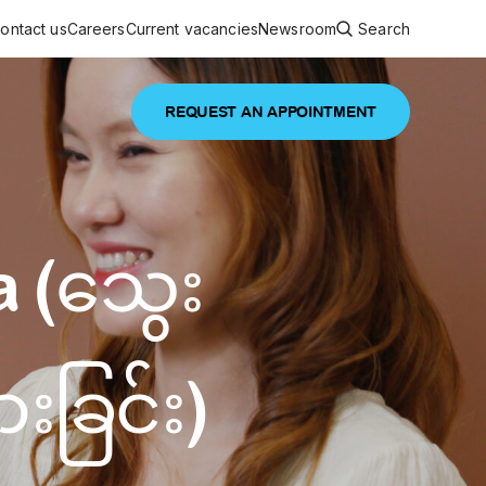
ontact us
Careers
Current vacancies
Newsroom
Search
REQUEST AN APPOINTMENT
ouncements
 services
Featured article
 (သွေး
 comprehensive interdisciplinary
stage of life
are
inic
ခြင်း)
and continuing health care from prenatal
es, coordinating with specialists as
e Facility Inaugurated in Yangon for
amilies