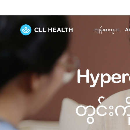
ကျန်းမာသုတ
A
Explore Services
Our Facilities
View all health articles
About us
Hyper
Discover our commitment to transforming h
Comprehensive care for your health and 
Comprehensive care for your health and 
Emergencies
Our history
Diseases and Conditions
Primary care
Our polyclinics
Develo
တွင်း
Quality primary and specialty care near you
Symptoms
Careers
Immunisation
Diagnos
Our clinics
Tests and Procedures
Digestive care
Fertilit
Diagnostics and treatment in one place