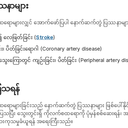
ဿနာများ
ထရောများလျှင် အောက်ဖော်ပြပါ နောက်ဆက်တွဲ ပြဿနာများ 
 လေဖြတ်ခြင်း (
Stroke
)
်း၊ ပိတ်ခြင်းရောဂါ (Coronary artery disease)
ေးကြောတွင် ကျဉ်းခြင်း၊ ပိတ်ခြင်း (Peripheral artery di
ပြသရန်
ထရောများခြင်းသည် နောက်ဆက်တွဲ ပြဿနာများ ဖြစ်ပေါ်နိုင
ပင်ပြသပြီး သွေးတွင်းရှိ ကိုလက်စထရောကို ပုံမှန်စစ်ဆေး
ေးကုသမှုခံယူရန် အရေးကြီးသည်။