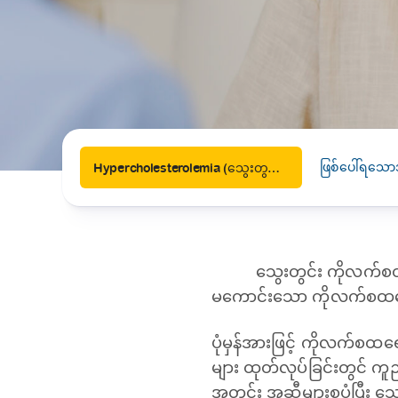
News
Drugs and Supplements
Rehabilitation
Health 
Laboratories
Accurate and reliable diagnostic testing services
Healthy Lifestyles
Medical travel offices
One-stop medical referral services
ဖြစ်ပေါ်ရသော
Hypercholesterolemia (သွေးတွင်းကိုလက်စထရောများခြင်း)
သွေးတွင်း ကိုလက်စထ
မကောင်းသော ကိုလက်စထရော
ပုံမှန်အားဖြင့် ကိုလက်စထရေ
များ ထုတ်လုပ်ခြင်းတွင်
အတွင်း အဆီများစုပုံပြီး သ