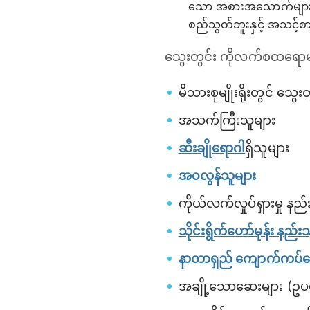
သော အစားအသောက်များတွင်
စည်သွတ်ဘူးနှင့် အသင့်စ
သွေးတွင်း ကိုလက်စထရောများ
မိသားစုမျိုးရိုးတွင် သွ
အသက်ကြီးသူများ
ဆီးချိုရောဂါ
ရှိသူများ
အ၀လွန်သူများ
ကိုယ်လက်လှုပ်ရှားမှု နည်
သိုင်းရွိက်ဟော်မုန်း နည်း
နာတာရှည် ကျောက်ကပ်ရေ
အချို့သောဆေးများ (ဥပ