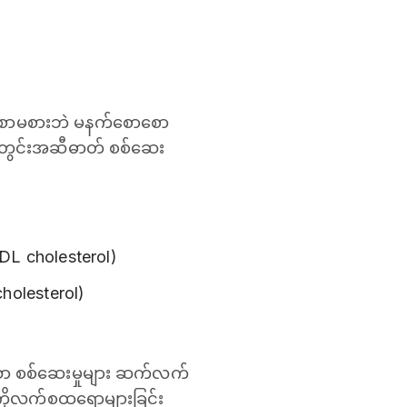
 အစာမစားဘဲ မနက်စောစော
ွေးတွင်းအဆီဓာတ် စစ်ဆေး
L cholesterol)
olesterol)
သော စစ်ဆေးမှုများ ဆက်လက်
 ကိုလက်စထရောများခြင်း