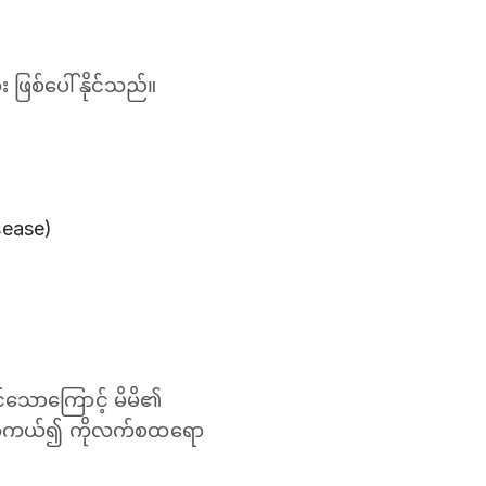
ဖြစ်ပေါ်နိုင်သည်။
sease)
်သောကြောင့် မိမိ၏
ရန်၊ အကယ်၍ ကိုလက်စထရော