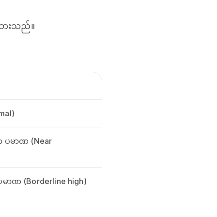
းထားသည်။
imal)
ော ပမာဏ (Near
မာဏ (Borderline high)