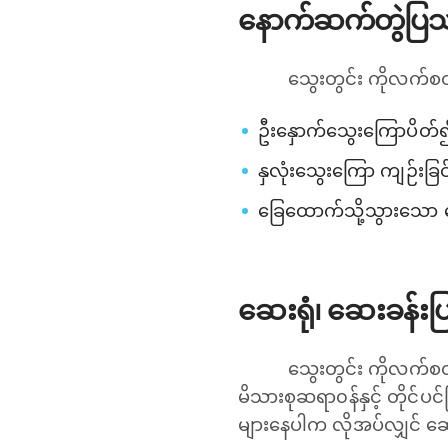
နောက်ဆက်တွဲပြ
သွေးတွင်း ကိုလက်စ
ဦးနှောက်သွေးကြောပိတ်၍
နှလုံးသွေးကြော ကျဉ်းခြင
ခြေထောက်သို့သွားသော သွ
ဆေးရုံ၊ ဆေးခန်း
သွေးတွင်း ကိုလက်စ
မိသားစုဆရာ၀န်နှင့် တိုင်
များနေပါက လိုအပ်လျှင် ဆ