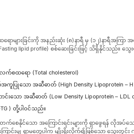
ထရောများခြင်းကို အနည်းဆုံး (၈)နာရီ မှ (၁၂)နာရီအကြာ
sting lipid profile) စစ်ဆေးခြင်းဖြင့် သိရှိနိုင်သည်။ သ
 ကိုလက်စထရော (Total cholesterol)
အကူပြုသော အဆီဓာတ် (High Density Lipoprotein – HD
င်းသော အဆီဓာတ် (Low Density Lipoprotein – LDL ch
-TG ) တို့ပါ၀င်သည်။
က်စေနိုင်သော အကြောင်းရင်းများကို ရှာဖွေရန် လိုအပ်
ာင်းမျှ ရှာမတွေ့ပါက မျိုးရိုးလိုက်၍ဖြစ်သော သွေးတွင်း