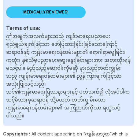
MEDICALLY REVIEWED:
Terms of use:
ဤအချက်အလက်များသည် ကျန်းမာရေးပညာပေး
ရည်ရွယ်ချက်ဖြင့်သာ ဖော်ပြထားခြင်းဖြစ်သောကြောင့်
ဆရာဝန်နှင့် ကျန်းမာရေးဝန်ထမ်းများ၏ ရောဂါရှာဖွေခြင်း၊
ကုထုံး၊ နှစ်သိမ့်ပညာပေးဆွေးနွေးခြင်းများအား အစားထိုးရန်
မသင့်ပါ။ မည်သည့်ဆေးဝါးကိုမဆို နားလည်တတ်ကျွမ်း
သည့် ကျန်းမာရေးဝန်ထမ်းများ၏ ညွှန်ကြားချက်ဖြင့်သာ
အသုံးပြုသင့်သည်။
သင်၏ကျန်းမာရေးပြဿနာများနှင့် ပတ်သက်၍ လိုအပ်ပါက
သင့်မိသားစုဆရာဝန် သို့မဟုတ် တတ်ကျွမ်းသော
ကျန်းမာရေးဝန်ထမ်းများ၏ အကြံဉာဏ်ကိုသာ ရယူသင့်
ပါသည်။
Copyrights :
All content appearing on “ကျန်းမာသုတ”which is