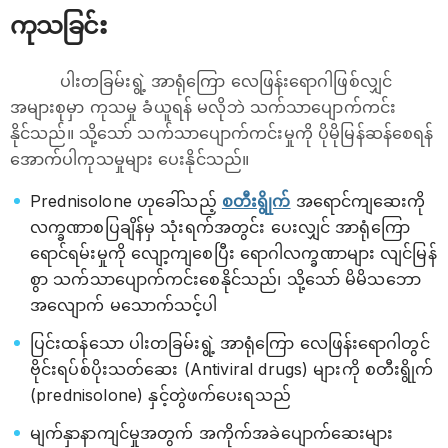
ကုသခြင်း
ပါးတခြမ်းရွဲ့ အာရုံကြော​ လေဖြန်း​ရောဂါဖြစ်လျှင်
အများစုမှာ ကုသမှု ခံယူရန် မလိုဘဲ သက်သာပျောက်ကင်း
နိုင်သည်။ သို့သော် သက်သာပျောက်ကင်းမှုကို ပိုမိုမြန်ဆန်စေရန်
အောက်ပါကုသမှုများ ပေးနိုင်သည်။
Prednisolone ဟုခေါ်သည့်
စတီးရွိုက်
အရောင်ကျဆေးကို
လက္ခဏာစပြချိန်မှ သုံးရက်အတွင်း ပေးလျှင် အာရုံကြော
ရောင်ရမ်းမှုကို လျော့ကျစေပြီး ရောဂါလက္ခဏာများ လျင်မြန်
စွာ သက်သာပျောက်ကင်းစေနိုင်သည်၊ သို့သော် မိမိသဘော
အလျောက် မသောက်သင့်ပါ
ပြင်းထန်သော ပါးတခြမ်းရွဲ့ အာရုံကြော ​လေဖြန်း​ရောဂါတွင်
ဗိုင်းရပ်စ်ပိုးသတ်ဆေး (Antiviral drugs) များကို စတီးရွိုက်
(prednisolone) နှင့်တွဲဖက်ပေးရသည်
မျက်နှာနာကျင်မှုအတွက် အကိုက်အခဲပျောက်ဆေးများ