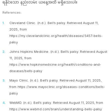
ရနိုင်သော နည်းလမ်း ယနေ့အထိ မရှိသေးပါ။
References:
Cleveland Clinic. (n.d.).
Bell’s palsy.
Retrieved August 11,
2025, from
https://my.clevelandclinic.org/health/diseases/5457-bells-
palsy
Johns Hopkins Medicine. (n.d.).
Bell’s palsy.
Retrieved August
11, 2025, from
https://www.hopkinsmedicine.org/health/conditions-and-
diseases/bells-palsy
Mayo Clinic. (n.d.).
Bell’s palsy.
Retrieved August 11, 2025,
from https://www.mayoclinic.org/diseases-conditions/bells-
palsy
WebMD. (n.d.).
Bell’s palsy.
Retrieved August 11, 2025, from
https://www.webmd.com/brain/understanding-bells-palsy