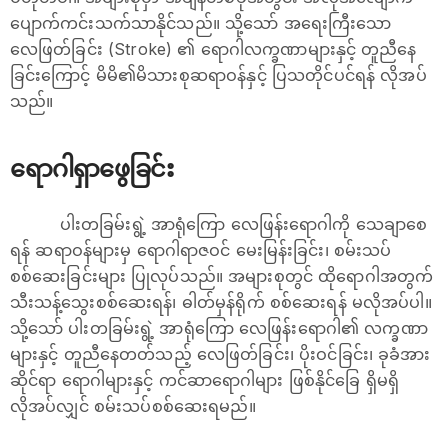
ပျောက်ကင်းသက်သာနိုင်သည်။ သို့သော် အရေးကြီးသော
လေဖြတ်ခြင်း (Stroke) ၏ ရောဂါလက္ခဏာများနှင့် တူညီနေ
ခြင်းကြောင့် မိမိ၏မိသားစုဆရာဝန်နှင့် ပြသတိုင်ပင်ရန် လိုအပ်
သည်။
ရောဂါရှာဖွေခြင်း
ပါးတခြမ်းရွဲ့ အာရုံကြော လေဖြန်းရောဂါကို သေချာစေ
ရန် ဆရာဝန်များမှ ရောဂါရာဇဝင် မေးမြန်းခြင်း၊ စမ်းသပ်
စစ်ဆေးခြင်းများ ပြုလုပ်သည်။ အများစုတွင် ထိုရောဂါအတွက်
သီးသန့်သွေးစစ်ဆေးရန်၊ ဓါတ်မှန်ရိုက် စစ်ဆေးရန် မလိုအပ်ပါ။
သို့သော် ပါးတခြမ်းရွဲ့ အာရုံကြော လေဖြန်းရောဂါ၏ လက္ခဏာ
များနှင့် တူညီနေတတ်သည့် လေဖြတ်ခြင်း၊ ပိုးဝင်ခြင်း၊ ခုခံအား
ဆိုင်ရာ ရောဂါများနှင့် ကင်ဆာရောဂါများ ဖြစ်နိုင်ခြေ ရှိမရှိ
လိုအပ်လျှင် စမ်းသပ်စစ်ဆေးရမည်။