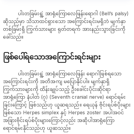
ပါးတခြမ်းရွဲ့ အာရုံကြောလေဖြန်းရောဂါ (Bell’s palsy)
ဆိုသည်မှာ သိသာထင်ရှားသော အကြောင်းရင်းမရှိဘဲ မျက်နှာ
တစ်​ခြမ်းရှိ ကြွက်သားများ ရုတ်တရက် အားနည်းသွားခြင်းကို
ခေါ်သည်။
ဖြစ်ပေါ်ရသောအကြောင်းရင်းများ
ပါးတခြမ်းရွဲ့ အာရုံကြော​လေဖြန်း​ ရောဂါဖြစ်ရသော
အကြောင်းရင်းကို အတိအကျ မပြောနိုင်ပါ။ မျက်နှာရှိ
ကြွက်သားများကို ထိန်းချုပ်သည့် ဦးခေါင်းပိုင်းဆိုင်ရာ
အာရုံကြော နံပါတ် (၇) (Seventh cranial nerve) ရောင်ရမ်း
ခြင်းကြောင့် ဖြစ်သည်ဟု ယူဆရသည်။ ရေယုန် ဗိုင်းရပ်စ်ပိုးများ
ဖြစ်သော Herpes simplex နှင့် Herpes zoster အပါအဝင်
အခြားဗိုင်းရပ်စ်ပိုးများကြောင့်လည်း အဆိုပါအာရုံကြော
ရောင်ရမ်းနိုင်သည်ဟု ယူဆသည်။