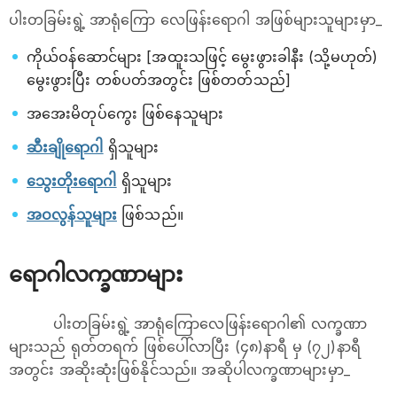
ပါးတခြမ်းရွဲ့ အာရုံကြော လေဖြန်းရောဂါ အဖြစ်များသူများမှာ_
ကိုယ်ဝန်ဆောင်များ [အထူးသဖြင့် မွေးဖွားခါနီး (သို့မဟုတ်)
မွေးဖွားပြီး တစ်ပတ်အတွင်း ဖြစ်တတ်သည်]
အအေးမိတုပ်ကွေး ဖြစ်နေသူများ
ဆီးချိုရောဂါ
ရှိသူများ
သွေးတိုးရောဂါ
ရှိသူများ
အဝလွန်သူများ
ဖြစ်သည်။
ရောဂါလက္ခဏာများ
ပါးတခြမ်းရွဲ့ အာရုံကြောလေဖြန်းရောဂါ၏ လက္ခဏာ
များသည် ရုတ်တရက် ဖြစ်ပေါ်လာပြီး (၄၈)နာရီ မှ (၇၂)နာရီ
အတွင်း အဆိုးဆုံးဖြစ်နိုင်သည်။ အဆိုပါလက္ခဏာများမှာ_