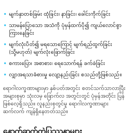
မျက်နှာတစ်ခြမ်း ထုံခြင်း၊ နာခြင်း၊ ခေါင်းကိုက်ခြင်း
သာမန်ပြောသော အသံကို ပုံမှန်ထက်ပို၍ ကျယ်လောင်စွာ
ကြားနေခြင်း
မျက်လုံးပိတ်၍ မရသောကြောင့် မျက်ရည်ထွက်ခြင်း
(သို့မဟုတ်) မျက်လုံးခြောက်ခြင်း
စကားပြော၊ အစာစား၊ ရေသောက်ရန် ခက်ခဲခြင်း
လျှာအရသာခံစားမှု လျော့နည်းခြင်း စသည်တို့ဖြစ်သည်။
ရောဂါလက္ခဏာများမှာ နှစ်ပတ်အတွင်း စတင်သက်သာလာပြီး
အများစုမှာ သုံးလမှ ခြောက်လ အတွင်းတွင် ပုံမှန်အတိုင်း ပြန်
ဖြစ်လေ့ရှိသည်။ လူနည်းစုတွင်မူ ရောဂါလက္ခဏာများ
ဆက်လက် ကျန်ရှိနေတတ်သည်။
နောက်ဆက်တွဲပြဿနာများ