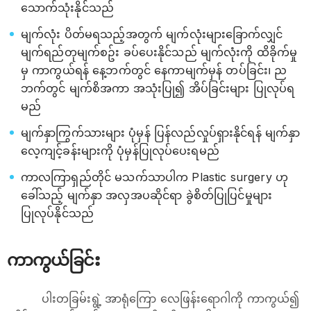
သောက်သုံးနိုင်သည်
မျက်လုံး ပိတ်မရသည့်အတွက် မျက်လုံးများခြောက်လျှင်
မျက်ရည်တုမျက်စဥ်း ခပ်ပေးနိုင်သည် မျက်လုံးကို ထိခိုက်မှု
မှ ကာကွယ်ရန် နေ့ဘက်တွင် နေကာမျက်မှန် တပ်ခြင်း၊ ည
ဘက်တွင် မျက်စိအကာ အသုံးပြု၍ အိပ်ခြင်းများ ပြုလုပ်ရ
မည်
မျက်နှာကြွက်သားများ ပုံမှန် ပြန်လည်လှုပ်ရှားနိုင်ရန် မျက်နှာ
လေ့ကျင့်ခန်းများကို ပုံမှန်ပြုလုပ်ပေးရမည်
ကာလကြာရှည်တိုင် မသက်သာပါက Plastic surgery ဟု
ခေါ်သည့် မျက်နှာ အလှအပဆိုင်ရာ ခွဲစိတ်ပြုပြင်မှုများ
ပြုလုပ်နိုင်သည်
ကာကွယ်ခြင်း
ပါးတခြမ်းရွဲ့ အာရုံကြော​ လေဖြန်း​ရောဂါကို ကာကွယ်၍