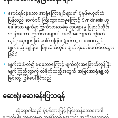
ရောင်ရမ်းခဲ့သော အာရုံကြောမျှင်များ၏ ပုံမှန်မဟုတ်ဘဲ
ပြန်လည် ဆက်စပ် ကြီးထွားလာမှုကြောင့် Synkinesis ဟု
ခေါ်သော မျက်နှာကြွက်သားတစ်ခု လှုပ်ရှားမှု ပြုလုပ်တိုင်း
အခြားသော ကြွက်သားများပါ အလိုအလျောက် တွဲဖက်
လှုပ်ရှားမှုများ ဖြစ်ပေါ်လာခြင်း (ဥပမာ_ အစာစားလျှင်
မျက်ရည်ကျခြင်း၊ ပြုံးလိုက်တိုင်း မျက်လုံးတစ်ဖက်ပိတ်သွား
ခြင်း)
မျက်လုံးပိတ်၍ မရသောကြောင့် မျက်လုံးအခြောက်လွန်ပြီး
မျက်ကြည်လွှာကို ထိခိုက်သည့်အတွက် အမြင်အာရုံချို့တဲ့
ခြင်းတို့ ဖြစ်ပေါ်နိုင်သည်
ဆေးရုံ၊ ဆေးခန်းပြသရန်
ထိုရောဂါသည် ပုံမှန်အားဖြင့် ပြင်းထန်သောရောဂါ
မဟုတ်ပါ။ အများစုမှာ အချိန်တစ်ခုအတွင်း အလိုအလျောက်