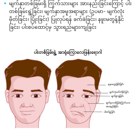
မျက်နှာတစ်ခြမ်းရှိ ကြွက်သားများ အားနည်းခြင်းကြောင့် ပါး
တစ်ခြမ်းရွဲ့ခြင်း၊ မျက်နှာအမူအရာများ (ဥပမာ- မျက်လုံး
မှိတ်ခြင်း၊ ပြုံးခြင်း) ပြုလုပ်ရန် ခက်ခဲခြင်း၊ နဖူးမတွန့်နိုင်
ခြင်း၊ ပါးစပ်ထောင့်မှ သွားရည်များကျခြင်း