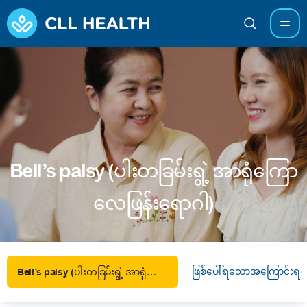
Bell’s palsy (ပါးတခြမ်းရွဲ့ အာရုံကြော​
လေဖြန်းရောဂါ)
ဖြစ်ပေါ်ရသောအကြောင်းရင်
Bell’s palsy (ပါးတခြမ်းရွဲ့ အာရုံကြော​လေဖြန်းရောဂါ)