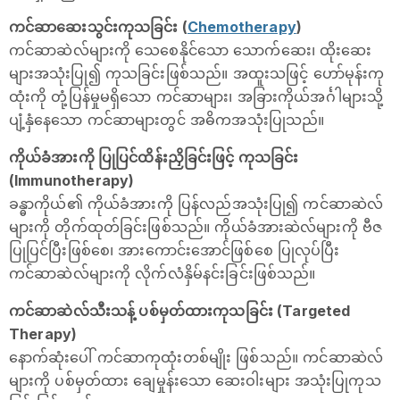
ကင်ဆာဆေးသွင်းကုသခြင်း (
Chemotherapy
)
ကင်ဆာဆဲလ်များကို သေစေနိုင်သော သောက်ဆေး၊ ထိုးဆေး
များအသုံးပြု၍ ကုသခြင်းဖြစ်သည်။ အထူးသဖြင့် ဟော်မုန်းကု
ထုံးကို တုံ့ပြန်မှုမရှိသော ကင်ဆာများ၊ အခြားကိုယ်အင်္ဂါများသို့
ပျံ့နှံနေသော ကင်ဆာများတွင် အဓိကအသုံးပြုသည်။
ကိုယ်ခံအားကို ပြုပြင်ထိန်းညှိခြင်းဖြင့် ကုသခြင်း
(Immunotherapy)
ခန္ဓာကိုယ်၏ ကိုယ်ခံအားကို ပြန်လည်အသုံးပြု၍ ကင်ဆာဆဲလ်
များကို တိုက်ထုတ်ခြင်းဖြစ်သည်။ ကိုယ်ခံအားဆဲလ်များကို ဗီဇ
ပြုပြင်ပြီးဖြစ်စေ၊ အားကောင်းအောင်ဖြစ်စေ ပြုလုပ်ပြီး
ကင်ဆာဆဲလ်များကို လိုက်လံနှိမ်နင်းခြင်းဖြစ်သည်။
ကင်ဆာဆဲလ်သီးသန့် ပစ်မှတ်ထားကုသခြင်း (Targeted
Therapy)
နောက်ဆုံးပေါ် ကင်ဆာကုထုံးတစ်မျိုး ဖြစ်သည်။ ကင်ဆာဆဲလ်
များကို ပစ်မှတ်ထား ချေမှုန်းသော ဆေးဝါးများ အသုံးပြုကုသ