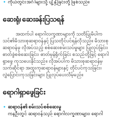
ကိုယ်တွင်းအင်္ဂါများသို့ ပျံ့နှံ့ခြင်းတို့ ဖြစ်သည်။
ဆေးရုံ၊ ဆေးခန်းပြသရန်
အထက်ပါ ရောဂါလက္ခဏာများကို သတိပြုမိပါက
သင်၏မိသားစုဆရာဝန်နှင့် ပြသတိုင်ပင်ရန်လိုသည်။ မိသားစု
ဆရာဝန်မှ လိုအပ်သည့် စစ်ဆေးစမ်းသပ်မှုများ ပြုလုပ်ခြင်း၊
ဓာတ်ခွဲစစ်ဆေးခြင်း၊ ဓာတ်မှန်ရိုက်ခြင်း စသည်တို့ဖြင့် ရောဂါ
ရှာ‌ဖွေ ကုသပေးနိုင်သည်။ လိုအပ်ပါက မိသားစုဆရာဝန်မှ
သက်ဆိုင်ရာ အထူးကုဆရာဝန်များနှင့် တိုင်ပင်ကုသခြင်း၊​
လွှဲပြောင်းကုသခြင်းများ ပြုလုပ်ပေးလိမ့်မည်။
ရောဂါရှာဖွေခြင်း
ဆရာဝန်၏ စမ်းသပ်စစ်ဆေးမှု
ကနဦးတွင် ဆရာဝန်သည် ရောဂါလက္ခဏာများ၊ ရောဂါ