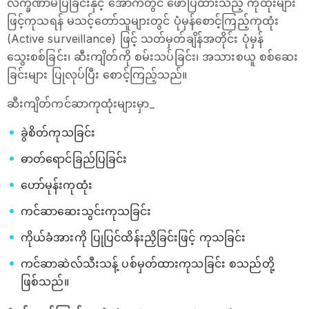
လက္ခဏာမပြခြင်းနှင့် အောက်တွင် ဖော်ပြထားသည့် ကုထုံးများ
ဖြင့်ကုသရန် မသင့်တော်သူများတွင် ပုံမှန်စောင့်ကြည့်ကုထုံး
(Active surveillance) ဖြင့် သတ်မှတ်ချိန်အတိုင်း ပုံမှန်
သွေးစစ်ခြင်း၊ ဆီးကျိတ်ကို စမ်းသပ်ခြင်း၊ အသားစယူ စစ်ဆေး
ခြင်းများ ပြုလုပ်ပြီး စောင့်ကြည့်သည်။
ဆီးကျိတ်ကင်ဆာကုထုံးများမှာ_
ခွဲစိတ်ကုသခြင်း
ဓာတ်ရောင်ခြည်ပြခြင်း
ဟော်မုန်းကုထုံး
ကင်ဆာဆေးသွင်းကုသခြင်း
ကိုယ်ခံအားကို ပြုပြင်ထိန်းညှိခြင်းဖြင့် ကုသခြင်း
ကင်ဆာဆဲလ်သီးသန့် ပစ်မှတ်ထားကုသခြင်း စသည်တို့
ဖြစ်သည်။