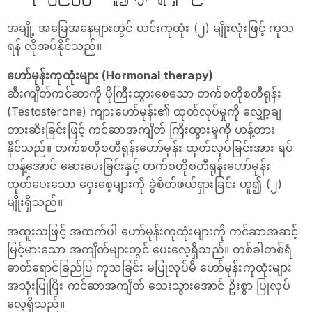
အချို့ အခြေအနေများတွင် ယင်းကုထုံး (၂) မျိုးလုံးဖြင့် ကုသ
ရန် လိုအပ်နိုင်သည်။
ဟော်မုန်းကုထုံးများ (Hormonal therapy)
ဆီးကျိတ်ကင်ဆာကို ပိုကြီးထွားစေသော တက်စတိုစတီရုန်း
(Testosterone) ကျားဟော်မုန်း၏ ထုတ်လုပ်မှုကို လျှော့ချ
တားဆီးခြင်းဖြင့် ကင်ဆာအကျိတ် ကြီးထွားမှုကို ဟန့်တား
နိုင်သည်။ တက်စတိုစတီရုန်းဟော်မုန်း ထုတ်လုပ်ခြင်းအား ရပ်
တန့်အောင် ဆေးပေးခြင်းနှင့် တက်စတိုစတီရုန်းဟော်မုန်း
ထုတ်ပေးသော ဝှေးစေ့များကို ခွဲစိတ်ဖယ်ရှားခြင်း ဟူ၍ (၂)
မျိုးရှိသည်။
အထူးသဖြင့် အထက်ပါ ဟော်မုန်းကုထုံးများကို ကင်ဆာအဆင့်
မြင့်မားသော အကျိတ်များတွင် ပေးလေ့ရှိသည်။ တစ်ခါတစ်ရံ
ဓာတ်‌ရောင်ခြည်ပြ ကုသခြင်း မပြုလုပ်မီ ဟော်မုန်းကုထုံးများ
အသုံးပြုပြီး ကင်ဆာအကျိတ် သေးသွားအောင် ဦးစွာ ပြုလုပ်
လေ့ရှိသည်။