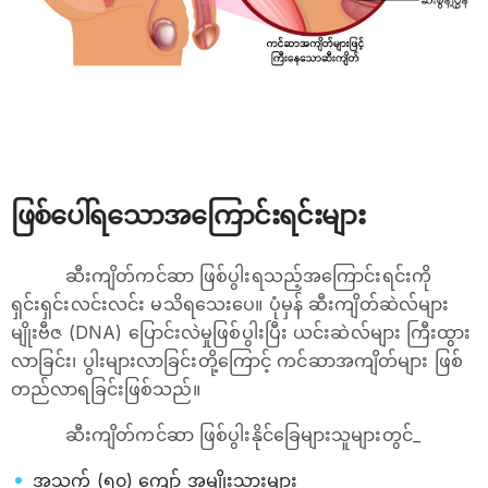
ဖြစ်ပေါ်ရသောအကြောင်းရင်းများ
ဆီးကျိတ်ကင်ဆာ ဖြစ်ပွါးရသည့်အကြောင်းရင်းကို
ရှင်းရှင်းလင်းလင်း မသိရသေးပေ။ ပုံမှန် ဆီးကျိတ်ဆဲလ်များ
မျိုးဗီဇ (DNA) ပြောင်းလဲမှုဖြစ်ပွါးပြီး ယင်းဆဲလ်များ ကြီးထွား
လာခြင်း၊ ပွါးများလာခြင်းတို့ကြောင့် ကင်ဆာအကျိတ်များ ဖြစ်
တည်လာရခြင်းဖြစ်သည်။
ဆီးကျိတ်ကင်ဆာ ဖြစ်ပွါးနိုင်ခြေများသူများတွင်_
အသက် (၅၀) ကျော် အမျိုးသားများ