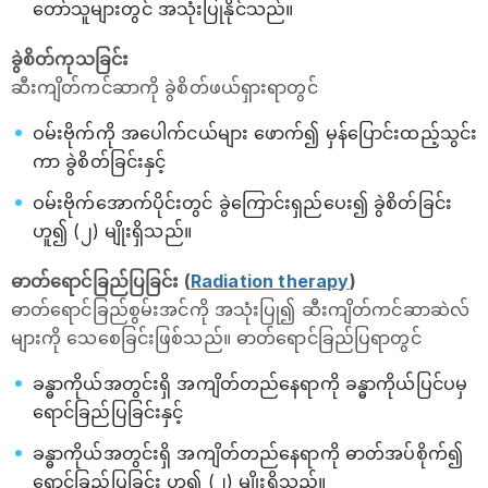
တော်သူများတွင် အသုံးပြုနိုင်သည်။
ခွဲစိတ်ကုသခြင်း
ဆီးကျိတ်ကင်ဆာကို ခွဲစိတ်ဖယ်ရှားရာတွင်
ဝမ်းဗိုက်ကို အပေါက်ငယ်များ ဖောက်၍ မှန်ပြောင်းထည့်သွင်း
ကာ ခွဲစိတ်ခြင်းနှင့်
ဝမ်းဗိုက်အောက်ပိုင်းတွင် ခွဲကြောင်းရှည်ပေး၍ ခွဲစိတ်ခြင်း
ဟူ၍ (၂) မျိုးရှိသည်။
ဓာတ်ရောင်ခြည်ပြခြင်း (
Radiation therapy
)
ဓာတ်ရောင်ခြည်စွမ်းအင်ကို အသုံးပြု၍ ဆီးကျိတ်ကင်ဆာဆဲလ်
များကို သေစေခြင်းဖြစ်သည်။ ဓာတ်ရောင်ခြည်ပြရာတွင်
ခန္ဓာကိုယ်အတွင်းရှိ အကျိတ်တည်နေရာကို ခန္ဓာကိုယ်ပြင်ပမှ
ရောင်ခြည်ပြခြင်းနှင့်
ခန္ဓာကိုယ်အတွင်းရှိ အကျိတ်တည်နေရာကို ဓာတ်အပ်စိုက်၍
ရောင်ခြည်ပြခြင်း ဟူ၍ (၂) မျိုးရှိသည်။