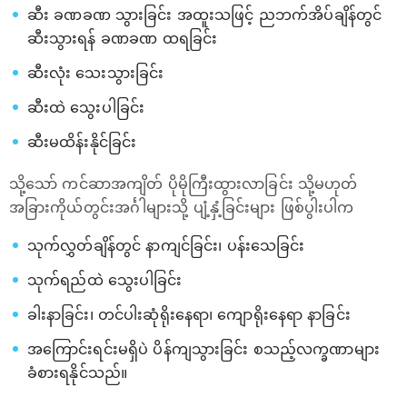
ဆီး ခဏခဏ သွားခြင်း အထူးသဖြင့် ညဘက်အိပ်ချိန်တွင်
ဆီးသွားရန် ခဏခဏ ထရခြင်း
ဆီးလုံး သေးသွားခြင်း
ဆီးထဲ သွေးပါခြင်း
ဆီးမထိန်းနိုင်ခြင်း
သို့သော် ကင်ဆာအကျိတ် ပိုမိုကြီးထွားလာခြင်း သို့မဟုတ်
အခြားကိုယ်တွင်းအင်္ဂါများသို့ ပျံ့နှံ့ခြင်းများ ဖြစ်ပွါးပါက
သုက်လွှတ်ချိန်တွင် နာကျင်ခြင်း၊ ပန်းသေခြင်း
သုက်ရည်ထဲ သွေးပါခြင်း
ခါးနာခြင်း၊ တင်ပါးဆုံရိုးနေရာ၊ ကျောရိုးနေရာ နာခြင်း
အကြောင်းရင်းမရှိပဲ ပိန်ကျသွားခြင်း စသည့်လက္ခဏာများ
ခံစားရနိုင်သည်။