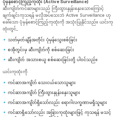
ပုံမှန်စောင့်ကြည့်ကုထုံး (Active Surveillance)
ဆီးကျိတ်ကင်ဆာများသည် ကြီးထွားနှုန်းနှေးသောကြောင့်
ချက်ချင်းကုသရန် မလိုအပ်သေးဘဲ Active Surveillance ဟု
ခေါ်သော ပုံမှန်စောင့်ကြည့်ကုထုံးကို အသုံးပြုနိုင်သည်။ ယင်းကု
ထုံးတွင်_
သတ်မှတ်ချိန်အတိုင်း ပုံမှန်သွေးစစ်ခြင်း
စအိုတွင်းမှ ဆီးကျိတ်ကို စစ်ဆေးခြင်း
ဆီးကျိတ် အသားစယူ စစ်ဆေးခြင်းတို့ ပါဝင်သည်။
ယင်းကုထုံးကို
ကင်ဆာအကျိတ် သေးငယ်သောသူများ
ကင်ဆာအကျိတ် ကြီးထွားနှုန်းနှေးသူများ
ကင်ဆာအကျိတ်ရှိသော်လည်း ရောဂါလက္ခဏာမရှိသူများ
ကင်ဆာရှိသော်လည်း အခြားကုထုံးများဖြင့် ကုသရန် မသင့်