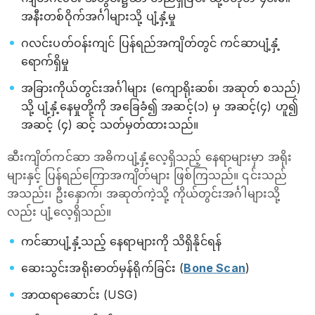
အနီးတစ်ဝိုက်အင်္ဂါများသို့ ပျံ့နှံ့မှု
ဂလင်းပတ်ဝန်းကျင် ပြန်ရည်အကျိတ်တွင် ကင်ဆာပျံ့နှံ့
ရောက်ရှိမှု
အခြားကိုယ်တွင်းအင်္ဂါများ (ကျောရိုးဆစ်၊ အဆုတ် စသည်)
သို့ ပျံ့နှံ့နေမှုတို့ကို အခြေခံ၍ အဆင့်(၁) မှ အဆင့်(၄) ဟူ၍
အဆင့် (၄) ဆင့် သတ်မှတ်ထားသည်။
ဆီးကျိတ်ကင်ဆာ အဓိကပျံ့နှံ့လေ့ရှိသည့် နေရာများမှာ အရိုး
များနှင့် ပြန်ရည်ကြောအကျိတ်များ ဖြစ်ကြသည်။ ၎င်းသည်
အသည်း၊ ဦးနှောက်၊ အဆုတ်ကဲ့သို့ ကိုယ်တွင်းအင်္ဂါများသို့
လည်း ပျံ့လေ့ရှိသည်။
ကင်ဆာပျံ့နှံ့သည့် နေရာများကို သိရှိနိုင်ရန်
ဆေးသွင်းအရိုးဓာတ်မှန်ရိုက်ခြင်း (
Bone Scan
)
အာထရာဆောင်း (USG)