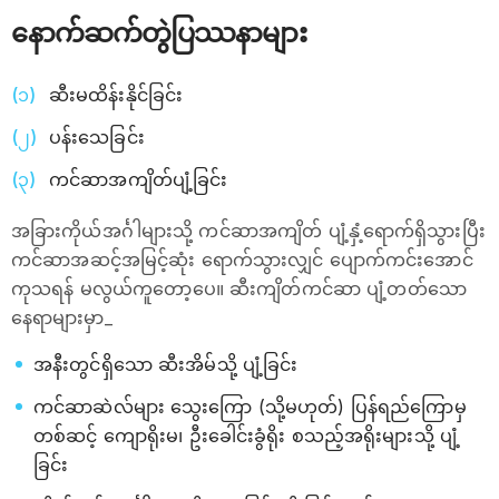
နောက်ဆက်တွဲပြဿနာများ
ဆီးမထိန်းနိုင်ခြင်း
ပန်းသေခြင်း
ကင်ဆာအကျိတ်ပျံ့ခြင်း
အခြားကိုယ်အင်္ဂါများသို့ ကင်ဆာအကျိတ် ပျံ့နှံ့ရောက်ရှိသွားပြီး
ကင်ဆာအဆင့်အမြင့်ဆုံး ရောက်သွားလျှင် ပျောက်ကင်းအောင်
ကုသရန် မလွယ်ကူတော့ပေ။ ဆီးကျိတ်ကင်ဆာ ပျံ့တတ်သော
နေရာများမှာ_
အနီးတွင်ရှိသော ဆီးအိမ်သို့ ပျံ့ခြင်း
ကင်ဆာဆဲလ်များ သွေးကြော (သို့မဟုတ်) ပြန်ရည်ကြောမှ
တစ်ဆင့် ကျောရိုးမ၊ ဦးခေါင်းခွံရိုး စသည့်အရိုးများသို့ ပျံ့
ခြင်း