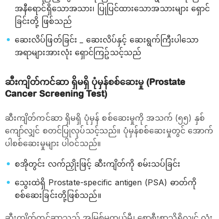
အနီရောင်ရှိသောအသား၊ ပြုပြင်ထားသောအသားများ ရှောင်
ခြင်းတို့ ဖြစ်သည်
ဆေးလိပ်ဖြတ်ခြင်း _ ဆေးလိပ်နှင့် ဆေးရွက်ကြီးပါသော
အရာများအားလုံး ရှောင်ကြဥ်သင့်သည်
ဆီးကျိတ်ကင်ဆာ ရှိမရှိ ပုံမှန်စစ်ဆေးမှု (Prostate
Cancer Screening Test)
ဆီးကျိတ်ကင်ဆာ ရှိမရှိ ပုံမှန် စစ်ဆေးမှုကို အသက် (၅၅) နှစ်
ကျော်လျှင် စတင်ပြုလုပ်သင့်သည်။ ပုံမှန်စစ်ဆေးမှုတွင် အောက်
ပါစစ်ဆေးမှုများ ပါဝင်သည်။
စအိုတွင်း လက်ညှိုးဖြင့် ဆီးကျိတ်ကို စမ်းသပ်ခြင်း
သွေးထဲရှိ Prostate-specific antigen (PSA) ဓာတ်ကို
စစ်ဆေးခြင်းတို့ဖြစ်သည်။
ဆီးကျိတ်ကင်ဆာသည် အမြစ်မတွယ်မီ၊ စောစီးစွာသိရှိလျှင် လုံး