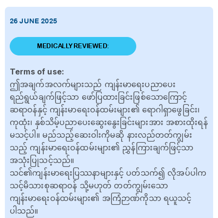
26 JUNE 2025
MEDICALLY REVIEWED:
Terms of use:
ဤအချက်အလက်များသည် ကျန်းမာရေးပညာပေး
ရည်ရွယ်ချက်ဖြင့်သာ ဖော်ပြထားခြင်းဖြစ်သောကြောင့်
ဆရာဝန်နှင့် ကျန်းမာရေးဝန်ထမ်းများ၏ ရောဂါရှာဖွေခြင်း၊
ကုထုံး၊ နှစ်သိမ့်ပညာပေးဆွေးနွေးခြင်းများအား အစားထိုးရန်
မသင့်ပါ။ မည်သည့်ဆေးဝါးကိုမဆို နားလည်တတ်ကျွမ်း
သည့် ကျန်းမာရေးဝန်ထမ်းများ၏ ညွှန်ကြားချက်ဖြင့်သာ
အသုံးပြုသင့်သည်။
သင်၏ကျန်းမာရေးပြဿနာများနှင့် ပတ်သက်၍ လိုအပ်ပါက
သင့်မိသားစုဆရာဝန် သို့မဟုတ် တတ်ကျွမ်းသော
ကျန်းမာရေးဝန်ထမ်းများ၏ အကြံဉာဏ်ကိုသာ ရယူသင့်
ပါသည်။