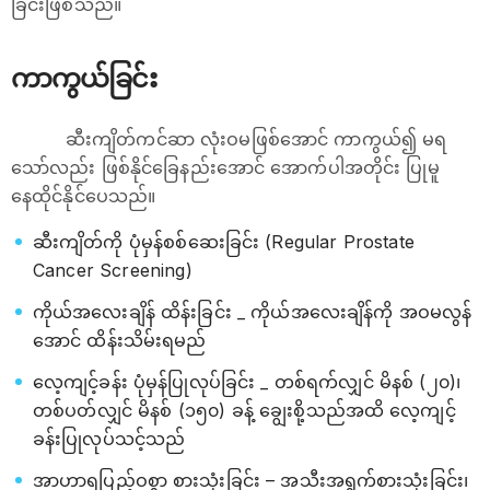
ခြင်းဖြစ်သည်။
ကာကွယ်ခြင်း
ဆီးကျိတ်ကင်ဆာ လုံးဝမဖြစ်အောင် ကာကွယ်၍ မရ
သော်လည်း ဖြစ်နိုင်ခြေနည်းအောင် အောက်ပါအတိုင်း ပြုမူ
နေထိုင်နိုင်ပေသည်။
ဆီးကျိတ်ကို ပုံမှန်စစ်ဆေးခြင်း (Regular Prostate
Cancer Screening)
ကိုယ်အလေးချိန် ထိန်းခြင်း _ ကိုယ်အလေးချိန်ကို အဝမလွန်
အောင် ထိန်းသိမ်းရမည်
လေ့ကျင့်ခန်း ပုံမှန်ပြုလုပ်ခြင်း _ တစ်ရက်လျှင် မိနစ် (၂၀)၊
တစ်ပတ်လျှင် မိနစ် (၁၅၀) ခန့် ချွေးစို့သည်အထိ လေ့ကျင့်
ခန်းပြုလုပ်သင့်သည်
အာဟာရပြည့်ဝစွာ စားသုံးခြင်း – အသီးအရွက်စားသုံးခြင်း၊