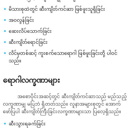
မိသားစုထဲတွင် ဆီးကျိတ်ကင်ဆာ ဖြစ်ဖူးသူရှိခြင်း
အဝလွန်ခြင်း
ဆေးလိပ်သောက်ခြင်း
ဆီးကျိတ်ရောင်ခြင်း
လိင်မှတစ်ဆင့် ကူးစက်သောရောဂါ ဖြစ်ဖူးခြင်းတို့ ပါဝင်
သည်။
ရောဂါလက္ခဏာများ
အစောပိုင်းအဆင့်တွင် ဆီးကျိတ်ကင်ဆာသည် မည်သည့်
လက္ခဏာမျှ မပြဘဲ ရှိတတ်သည်။ လူနာအများစုတွင် အောက်
ဖော်ပြပါ ဆီးကျိတ်ကြီးခြင်းလက္ခဏာများသာ ပြလေ့ရှိသည်။
ဆီးသွားရခက်ခြင်း