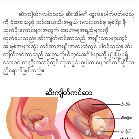
ဆီးကျိတ်ဂလင်းသည် ဆီးအိမ်၏ ထွက်ပေါက်ပတ်လည်
ကို ငုံထားသည့် သစ်အယ်သီးအရွယ် ဂလင်းတစ်ခုဖြစ်ပြီး ဖို
သုက်ပိုးကောင်များအတွက် အာဟာရအရည်များကို
ထုတ်ပေးသည်။ ဆီးကျိတ်ကင်ဆာသည် အမျိုးသားများတွင်
အဖြစ်အများဆုံး ကင်ဆာအမျိုးအစားထဲတွင် ပါဝင်သည်။ ဆီး
ကျိတ်ကင်ဆာသည် အခြားကိုယ်တွင်းအင်္ဂါများသို့ ပျံ့နှံ့မှုမရှိ
သေးခင် ကနဦးအဆင့်တွင် ကုသမှုခံယူပါက ပျောက်ကင်းနိုင်သ
ည့်ရောဂါဖြစ်သည်။