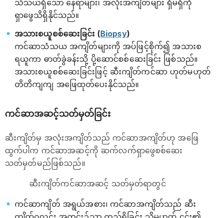
သံသယရှိသော နေရာများ၊ အလုံးအကျိတ်များ ရှိမရှိကို
ရှာဖွေသိရှိနိုင်သည်။
အသားစယူစစ်ဆေးခြင်း (
Biopsy
)
ကင်ဆာသံသယ အကျိတ်များကို အပ်ဖြင့်စိုက်၍ အသားစ
ရယူကာ ဓာတ်ခွဲခန်းသို့ ပို့ဆောင်စစ်ဆေးခြင်း ဖြစ်သည်။
အသားစယူစစ်ဆေးခြင်းဖြင့် ဆီးကျိတ်ကင်ဆာ ဟုတ်မဟုတ်
တိတိကျကျ အဖြေထုတ်ပေးနိုင်သည်။
ကင်ဆာအဆင့်သတ်မှတ်ခြင်း
ဆီးကျိတ်မှ အလုံးအကျိတ်သည် ကင်ဆာအကျိတ်ဟု အဖြေ
ထွက်ပါက ကင်ဆာအဆင့်ကို ဆက်လက်ရှာဖွေစစ်ဆေး
သတ်မှတ်မည်ဖြစ်သည်။
ဆီးကျိတ်ကင်ဆာအဆင့် သတ်မှတ်ရာတွင်
ကင်ဆာကျိတ် အရွယ်အစား၊ ကင်ဆာအကျိတ်သည် ဆီး
ကျိတ်ဂလင်း အတွင်း၌သာ တည်ရှိခြင်း သို့မဟုတ် ၄င်း၏