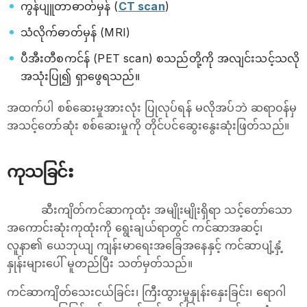
ကွန်ပျူတာဓာတ်မှန် (
CT scan
)
သံလိုက်ဓာတ်မှန် (MRI)
ပီအီးတီစကင်န် (PET scan) စသည်တို့ကို အလျင်းသင့်သလို
အသုံးပြု၍ ရှာဖွေရသည်။
အထက်ပါ စစ်ဆေးမှုအားလုံး ပြုလုပ်ရန် မလိုအပ်ဘဲ ဆရာဝန်မှ
အသင့်တော်ဆုံး စစ်ဆေးမှုကို တိုင်ပင်ဆွေးနွေးဆုံးဖြတ်သည်။
ကုသခြင်း
ဆီးကျိတ်ကင်ဆာကုထုံး အမျိုးမျိုးရှိရာ သင့်တော်သော
အကောင်းဆုံးကုထုံးကို ရွေးချယ်ရာတွင် ကင်ဆာအဆင့်၊
လူနာ၏ ယေဘုယျ ကျန်းမာရေးအခြေအနေနှင့် ကင်ဆာပျံ့နှံ့
နှုန်းများပေါ် မူတည်ပြီး သတ်မှတ်သည်။
ကင်ဆာကျိတ်သေးငယ်ခြင်း၊ ကြီးထွားမှုနှုန်းနှေးခြင်း၊ ရောဂါ