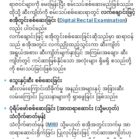
ရာဇဝင်များကို မေးမြန်းပြီး စမ်းသပ်စစ်ဆေးမည်ဖြစ်သည်။
ထိုသို့ ဆီးကျိတ်ကို စမ်းသပ်စစ်ဆေးရာတွင်
လက်ချောင်းဖြင့်
စအိုတွင်းစစ်ဆေးခြင်း (
Digital Rectal Examination
)
လည်း ပါဝင်မည်။
လက်ချောင်းဖြင့် စအိုတွင်းစစ်ဆေးခြင်းဆိုသည်မှာ ဆရာဝန်
သည် စအိုအတွင်း လက်ညှိုးထည့်သွင်းကာ ဆီးကျိတ်
အရွယ်အစား၊ ဆီးကျိတ်မျက်နှာပြင် အကြမ်းအချော၊ ဆီး
ကျိတ်တွင် ကင်ဆာဖြစ်နိုင်သော အလုံးများ ရှိမရှိ စသည်တို့
ကို စမ်းသပ်ခြင်းဖြစ်သည်။
သွေးနှင့်ဆီး စစ်ဆေးခြင်း
ဆီးလမ်းကြောင်းထိခိုက်မှု အနည်းအများနှင့် အခြားဆီး
လမ်းကြောင်း ပြဿနာများကို ရှာဖွေခြင်း ဖြစ်သည်။
ပုံရိပ်ဖော်စစ်ဆေးခြင်း [အာထရာဆောင်း (သို့မဟုတ်)
သံလိုက်ဓာတ်မှန်]
သံလိုက်ဓာတ်မှန် (
MRI
) သို့မဟုတ် စအိုအတွင်းဘက်မှ အာ
ထရာဆောင်းရိုက်ခြင်း ပြုလုပ်ခြင်းဖြင့် ကင်ဆာအကျိတ်ဟု