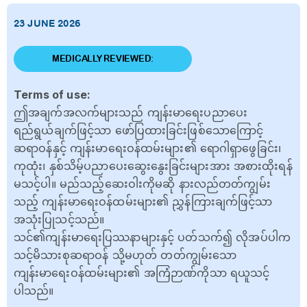
23 JUNE 2026
MEDICALLY REVIEWED:
Terms of use:
ဤအချက်အလက်များသည် ကျန်းမာရေးပညာပေး
ရည်ရွယ်ချက်ဖြင့်သာ ဖော်ပြထားခြင်းဖြစ်သောကြောင့်
ဆရာဝန်နှင့် ကျန်းမာရေးဝန်ထမ်းများ၏ ရောဂါရှာဖွေခြင်း၊
ကုထုံး၊ နှစ်သိမ့်ပညာပေးဆွေးနွေးခြင်းများအား အစားထိုးရန်
မသင့်ပါ။ မည်သည့်ဆေးဝါးကိုမဆို နားလည်တတ်ကျွမ်း
သည့် ကျန်းမာရေးဝန်ထမ်းများ၏ ညွှန်ကြားချက်ဖြင့်သာ
အသုံးပြုသင့်သည်။
သင်၏ကျန်းမာရေးပြဿနာများနှင့် ပတ်သက်၍ လိုအပ်ပါက
သင့်မိသားစုဆရာဝန် သို့မဟုတ် တတ်ကျွမ်းသော
ကျန်းမာရေးဝန်ထမ်းများ၏ အကြံဉာဏ်ကိုသာ ရယူသင့်
ပါသည်။