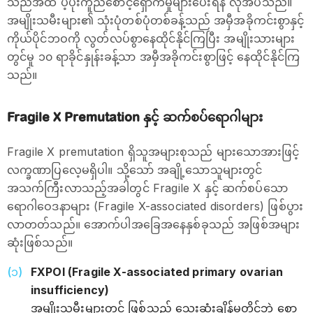
သည်အထိ ပံ့ပိုးကူညီစောင့်ရှောက်မှုများပေးရန် လိုအပ်သည်။
အမျိုးသမီးများ၏ သုံးပုံတစ်ပုံတစ်ခန့်သည် အမှီအခိုကင်းစွာနှင့်
ကိုယ်ပိုင်ဘဝကို လွတ်လပ်စွာနေထိုင်နိုင်ကြပြီး အမျိုးသားများ
တွင်မူ ၁၀ ရာခိုင်နှုန်းခန့်သာ အမှီအခိုကင်းစွာဖြင့် နေထိုင်နိုင်ကြ
သည်။
Fragile X Premutation နှင့် ဆက်စပ်ရောဂါများ
Fragile X premutation ရှိသူအများစုသည် များသောအားဖြင့်
လက္ခဏာပြလေ့မရှိပါ။ သို့သော် အချို့သောသူများတွင်
အသက်ကြီးလာသည့်အခါတွင် Fragile X နှင့် ဆက်စပ်သော
ရောဂါဝေဒနာများ (Fragile X-associated disorders) ဖြစ်ပွား
လာတတ်သည်။ အောက်ပါအခြေအနေနှစ်ခုသည် အဖြစ်အများ
ဆုံးဖြစ်သည်။
FXPOI (Fragile X-associated primary ovarian
insufficiency)
အမျိုးသမီးများတွင် ဖြစ်သည့် သွေးဆုံးချိန်မတိုင်ဘဲ စော