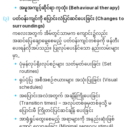
အမူအကျင့်ဆိုင်ရာ ကုထုံး (Behavioural therapy)
ပတ်ဝန်းကျင်ကို ပြောင်းလဲပြင်ဆင်ပေးခြင်း (Changes to
surroundings)
ကလေးအတွက် အိမ်တွင်သာမက ကျောင်း၌လည်း
အဆင်ပြေချောမွေ့စေမည့် ပတ်ဝန်းကျင်တစ်ခုကို ဖန်တီး
ပေးရန်လိုအပ်သည်။ ပြုလုပ်ပေးနိုင်သော နည်းလမ်းများ
မှာ_
ပုံမှန်လုပ်ရိုးလုပ်စဉ်များ သတ်မှတ်ပေးခြင်း (Set
routines)
ရုပ်ပုံပြ အစီအစဉ်ဇယားများ အသုံးပြုခြင်း (Visual
schedules)
အပြောင်းအလဲအတွက် အချိန်ကြိုပေးခြင်း
(Transition times) – အလုပ်တစ်ခုမှတစ်ခုသို့ မ
ပြောင်းမီ ကြိုတင်ပြင်ဆင်ချိန် ပေးခြင်း
အာရုံရှုပ်ထွေးစေမည့် အရာများကို အနည်းဆုံးဖြစ်
အောင် လျှော့ချခြင်း (Minimal sensory stimuli)