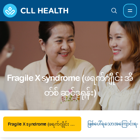
Fragile X syndrome (ဖရက်ဂျိုင်း အိ
တ်စ် ဆင်ဒရုန်း)
ဖြစ်ပေါ်ရသောအကြောင်းရင်
Fragile X syndrome (ဖရက်ဂျိုင်း အိတ်စ် ဆင်ဒရုန်း)