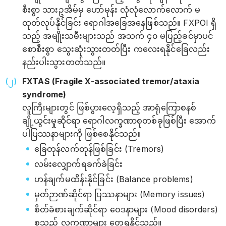
စီးစွာ သားဥအိမ်မှ ဟော်မုန်း လုံလုံလောက်လောက် မ
ထုတ်လုပ်နိုင်ခြင်း ရောဂါအခြေအနေဖြစ်သည်။ FXPOI ရှိ
သည့် အမျိုးသမီးများသည် အသက် ၄၀ မပြည့်ခင်မှာပင်
စောစီးစွာ သွေးဆုံးသွားတတ်ပြီး ကလေးရနိုင်ခြေလည်း
နည်းပါးသွားတတ်သည်။
FXTAS (Fragile X-associated tremor/ataxia
syndrome)
လူကြီးများတွင် ဖြစ်ပွားလေ့ရှိသည့် အာရုံကြောစနစ်
ချို့ယွင်းမှုဆိုင်ရာ ရောဂါလက္ခဏာစုတစ်ခုဖြစ်ပြီး အောက်
ပါပြဿနာများကို ဖြစ်စေနိုင်သည်။
ခြေတုန်လက်တုန်ဖြစ်ခြင်း (Tremors)
လမ်းလျှောက်ရခက်ခဲခြင်း
ဟန်ချက်မထိန်းနိုင်ခြင်း (Balance problems)
မှတ်ဉာဏ်ဆိုင်ရာ ပြဿနာများ (Memory issues)
စိတ်ခံစားချက်ဆိုင်ရာ ဝေဒနာများ (Mood disorders)
စသည့် လက္ခဏာများ တွေ့ရနိုင်သည်။