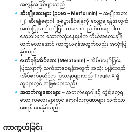
အလွန်အဖြစ်များသည်
ဆီးချိုဆေးများ (ဥပမာ – Metformin)
– အမျိုးအစား
(၂) ဆီးချိုရောဂါ ဖြစ်ပွားနိုင်ခြေကို လျှော့ချရန်အတွက်
အသုံးပြုသည်၊ ထို့ပြင် ကလေးသည် စိတ်ရောဂါကု
ဆေးဝါးများ သောက်သုံးနေရပါက ကိုယ်အလေးချိန်
တက်မလာအောင် ကာကွယ်ရန်အတွက်လည်း အသုံးပြု
နိုင်သည်
ဟော်မုန်းအိပ်ဆေး (Melatonin)
– အိပ်မပျော်ခြင်း
ပြဿနာကို သက်သာစေရန်အတွက် အသုံးပြုနိုင်သည်
(အိပ်စက်မှုဆိုင်ရာ ပြဿနာများသည် Fragile X ရှိ
သူများတွင် အဖြစ်များသည်)
အတက်ကျဆေးများ
– အတက်ရောဂါနှင့် တွဲ၍တွေ့ရ
သော ကလေးများတွင် ရောဂါလက္ခဏာများ သက်သာ
စေရန် ပေးနိုင်သည်။
ကာကွယ်ခြင်း