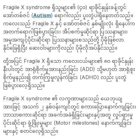
Fragile X syndrome ရှိသူများ၏ (၄၀) ရာခိုင်နှုန်းခန့်တွင်
အော်တစ်ဇင် (
Autism
) ရောဂါလည်း ပူးတွဲပါရှိနေတတ်သည်။
ကလေးသည် Fragile X နှင့် အော်တစ်ဇင် နှစ်မျိုးလုံး ရှိနေပါက
အတက်ရောဂါဖြစ်ပွားခြင်း၊ အိပ်စက်မှုဆိုင်ရာ ပြဿနာများ၊
အမူအကျင့်ပိုင်းဆိုင်ရာ ပြဿနာများစသည်တို့ ပိုမိုဖြစ်လာ
နိုင်ခြေရှိပြီး ဆေးဝါးများကိုလည်း ပိုမိုလိုအပ်နိုင်သည်။
ထို့အပြင် Fragile X ရှိသော ကလေးငယ်များ၏ ၈၀ ရာခိုင်နှုန်း
နီးပါးတွင် အာရုံစိုက်မှုအားနည်းခြင်း (ADD) သို့မဟုတ် အာရုံစူး
စိုက်မှုနည်း၍ တက်ကြွမှုလွန်ကဲခြင်း (ADHD) လည်း ပူးတွဲ
ဖြစ်ပွားလေ့ရှိသည်။
Fragile X syndrome ၏ လက္ခဏာများသည် ယေဘုယျ
အားဖြင့် အသက် ၂ နှစ်ဝန်းကျင်တွင် စကားပြောနောက်ကျခြင်း၊
ဘာသာစကားဆိုင်ရာ အခက်အခဲရှိခြင်းများနှင့်အတူ လှုပ်ရှားမှု
ပိုင်းဆိုင်ရာ ဖွံ့ဖြိုးမှုများ (Motor milestones) နောက်ကျခြင်း
များနှင့် စတင်လေ့ရှိသည်။