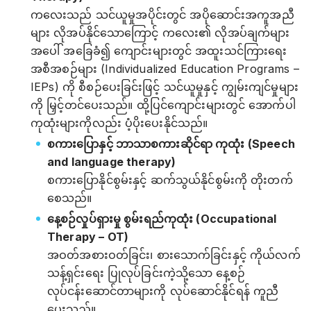
ကလေးသည် သင်ယူမှုအပိုင်းတွင် အပိုဆောင်းအကူအညီ
များ လိုအပ်နိုင်သောကြောင့် ကလေး၏ လိုအပ်ချက်များ
အပေါ် အခြေခံ၍ ကျောင်းများတွင် အထူးသင်ကြားရေး
အစီအစဉ်များ (Individualized Education Programs –
IEPs) ကို စီစဉ်ပေးခြင်းဖြင့် သင်ယူမှုနှင့် ကျွမ်းကျင်မှုများ
ကို မြှင့်တင်ပေးသည်။ ထို့ပြင်ကျောင်းများတွင် အောက်ပါ
ကုထုံးများကိုလည်း ပံ့ပိုးပေးနိုင်သည်။
စကားပြောနှင့် ဘာသာစကားဆိုင်ရာ ကုထုံး (Speech
and language therapy)
စကားပြောနိုင်စွမ်းနှင့် ဆက်သွယ်နိုင်စွမ်းကို တိုးတက်
စေသည်။
နေ့စဉ်လှုပ်ရှားမှု စွမ်းရည်ကုထုံး (Occupational
Therapy – OT)
အဝတ်အစားဝတ်ခြင်း၊ စားသောက်ခြင်းနှင့် ကိုယ်လက်
သန့်ရှင်းရေး ပြုလုပ်ခြင်းကဲ့သို့သော နေ့စဉ်
လုပ်ငန်းဆောင်တာများကို လုပ်ဆောင်နိုင်ရန် ကူညီ
ပေးသည်။