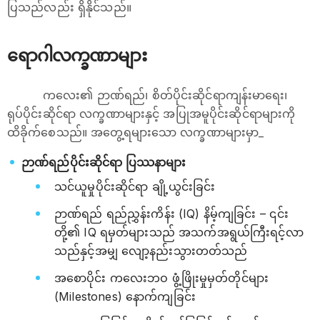
ပြသည်လည်း ရှိနိုင်သည်။
ရောဂါလက္ခဏာများ
ကလေး၏ ဉာဏ်ရည်၊ စိတ်ပိုင်းဆိုင်ရာကျန်းမာရေး၊
ရုပ်ပိုင်းဆိုင်ရာ လက္ခဏာများနှင့် အပြုအမူပိုင်းဆိုင်ရာများကို
ထိခိုက်စေသည်။ အတွေ့ရများသော လက္ခဏာများမှာ_
ဉာဏ်ရည်ပိုင်းဆိုင်ရာ ပြဿနာများ
သင်ယူမှုပိုင်းဆိုင်ရာ ချို့ယွင်းခြင်း
ဉာဏ်ရည် ရည်ညွှန်းကိန်း (IQ) နိမ့်ကျခြင်း – ၎င်း
တို့၏ IQ ရမှတ်များသည် အသက်အရွယ်ကြီးရင့်လာ
သည်နှင့်အမျှ လျော့နည်းသွားတတ်သည်
အစောပိုင်း ကလေးဘဝ ဖွံ့ဖြိုးမှုမှတ်တိုင်များ
(Milestones) နောက်ကျခြင်း