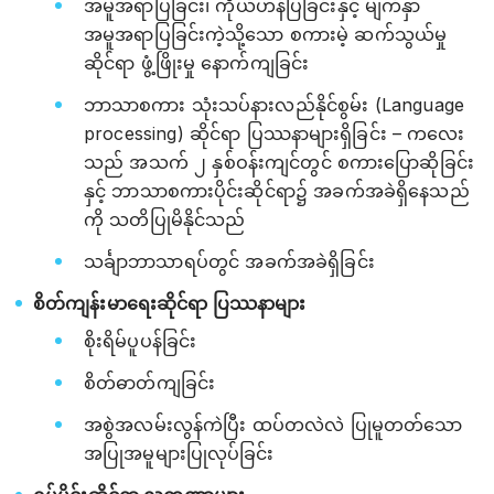
အမူအရာပြခြင်း၊ ကိုယ်ဟန်ပြခြင်းနှင့် မျက်နှာ
အမူအရာပြခြင်းကဲ့သို့သော စကားမဲ့ ဆက်သွယ်မှု
ဆိုင်ရာ ဖွံ့ဖြိုးမှု နောက်ကျခြင်း
ဘာသာစကား သုံးသပ်နားလည်နိုင်စွမ်း (Language
processing) ဆိုင်ရာ ပြဿနာများရှိခြင်း – ကလေး
သည် အသက် ၂ နှစ်ဝန်းကျင်တွင် စကားပြောဆိုခြင်း
နှင့် ဘာသာစကားပိုင်းဆိုင်ရာ၌ အခက်အခဲရှိနေသည်
ကို သတိပြုမိနိုင်သည်
သင်္ချာဘာသာရပ်တွင် အခက်အခဲရှိခြင်း
စိတ်ကျန်းမာရေးဆိုင်ရာ ပြဿနာများ
စိုးရိမ်ပူပန်ခြင်း
စိတ်ဓာတ်ကျခြင်း
အစွဲအလမ်းလွန်ကဲပြီး ထပ်တလဲလဲ ပြုမူတတ်သော
အပြုအမူများပြုလုပ်ခြင်း