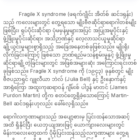
Fragile X syndrome (ဖရက်ဂျိုင်း အိတ်စ် ဆင်ဒရုန်း)
သည် ကလေးများတွင် တွေ့ရသော မျိုးဗီဇဆိုင်ရာရောဂါတစ်မျိုး
ဖြစ်ပြီး၊ ရုပ်ပိုင်းဆိုင်ရာ ပုံမမှန်မှုများအပြင် အပြုအမူပိုင်းနှင့်
ဖွံ့ဖြိုးမှုပိုင်းဆိုင်ရာ၊ အသိဉာဏ်နှင့် လေ့လာသင်ယူမှုဆိုင်ရာ
ချို့ယွင်းမှုများစွာရှိသည့် အခြေအနေတစ်ခုဖြစ်သည်။ မျိုးရိုး
လိုက်ခြင်းကြောင့် ဖြစ်သော ဉာဏ်ရည်မသန်စွမ်းမှုနှင့် ဖွံ့ဖြိုးမှု
ဆိုင်ရာချို့တဲ့ခြင်းများတွင် အဖြစ်အများဆုံး အကြောင်းရင်းတစ်
ခုဖြစ်သည်။ Fragile X syndrome ကို (၁၉၄၃) ခုနှစ်တွင် မျိုး
ဗီဇပညာရှင် ဂျူလီယာ ဘဲလ် (Julia Bell) နှင့် ဦးနှောက်နှင့်
အာရုံကြော အထူးကုဆရာဝန် ဂျိမ်းစ် ပါဒွန် မာတင် (James
Purdon Martin) တို့က စတင်တွေ့ရှိခဲ့သောကြောင့် Martin-
Bell ဆင်ဒရုန်းဟုလည်း ခေါ်လေ့ရှိသည်။
ရောဂါလက္ခဏာများသည် အပျော့စားမှ ပြင်းထန်သောအဆင့်
အထိ ရှိနိုင်ပြီး ယေဘုယျအားဖြင့် ယောက်ျားလေးများတွင်
မိန်းကလေးတွေထက် ပိုမိုပြင်းထန်သည့်လက္ခဏာများ တွေ့ရ