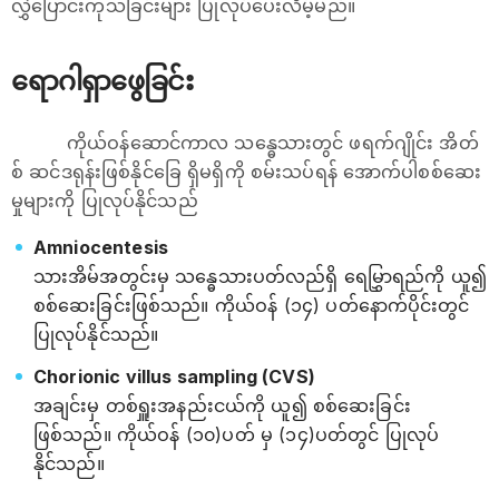
လွှဲပြောင်းကုသခြင်းများ ပြုလုပ်ပေးလိမ့်မည်။
ရောဂါရှာဖွေခြင်း
ကိုယ်ဝန်ဆောင်ကာလ သန္ဓေသားတွင် ‌ဖရက်ဂျိုင်း အိတ်
စ် ဆင်ဒရုန်းဖြစ်နိုင်ခြေ ရှိမရှိကို စမ်းသပ်ရန် အောက်ပါစစ်ဆေး
မှုများကို ပြုလုပ်နိုင်သည်
Amniocentesis
သားအိမ်အတွင်းမှ သန္ဓေသားပတ်လည်ရှိ ရေမြွှာရည်ကို ယူ၍
စစ်ဆေးခြင်းဖြစ်သည်။ ကိုယ်ဝန် (၁၄) ပတ်နောက်ပိုင်းတွင်
ပြုလုပ်နိုင်သည်။
Chorionic villus sampling (CVS)
အချင်းမှ တစ်ရှူးအနည်းငယ်ကို ယူ၍ စစ်ဆေးခြင်း
ဖြစ်သည်။ ကိုယ်ဝန် (၁၀)ပတ် မှ (၁၄)ပတ်တွင် ပြုလုပ်
နိုင်သည်။