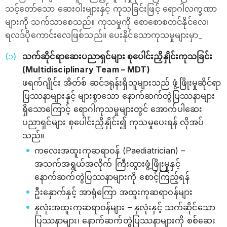
သင့်တော်သော ဆေးဝါးများနှင့် ကုသခြင်းဖြင့် ရောဂါလက္ခဏာ
များကို သက်သာစေသည်။ ကုသမှုကို စောစောစတင်နိုင်လေ၊
ရလဒ်ပိုကောင်းလေဖြစ်သည်။ ပေးနိုင်သောကုသမှုများမှာ_
သက်ဆိုင်ရာဆေးပညာရှင်များ စုပေါင်းညှိနှိုင်းကုသခြင်း
(Multidisciplinary Team – MDT)
ဖရက်ဂျိုင်း အိတ်စ် ဆင်ဒရုန်းရှိသူများသည် ဖွံ့ဖြိုးမှုဆိုင်ရာ
ပြဿနာများနှင့် များစွာသော နောက်ဆက်တွဲပြဿနာများ
ရှိသောကြောင့် ရောဂါကုသမှုများတွင် အောက်ပါဆေး
ပညာရှင်များ စုပေါင်းညှိနှိုင်း၍ ကုသမှုပေးရန် လိုအပ်
သည်။
ကလေးအထူးကုဆရာဝန် (Paediatrician) –
အသက်အရွယ်အလိုက် ကြီးထွားဖွံ့ဖြိုးမှုနှင့်
နောက်ဆက်တွဲပြဿနာများကို စောင့်ကြည့်ရန်
ဦးနှောက်နှင့် အာရုံကြော အထူးကုဆရာဝန်များ
နှလုံးအထူးကုဆရာဝန်များ – နှလုံးနှင့် သက်ဆိုင်သော
ပြဿနာများ၊ နောက်ဆက်တွဲပြဿနာများကို စစ်ဆေး