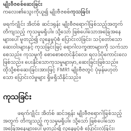
မျိုးဗီဇစစ်ဆေးခြင်း
ကလေး၏သွေးကိုယူ၍ မျိုးဗီဇစစ်
ကုသခြင်း
ဖရက်ဂျိုင်း အိတ်စ် ဆင်ဒရုန်း မျိုးဗီဇရောဂါဖြစ်သည့်အတွက်
တိကျသည့် ကုသမှုမရှိပါ။ သို့သော် ဖြစ်ပေါ်သောအခြေအနေ
များပေါ် မူတည်၍ လူနေမှုပုံစံ ပြောင်းလဲခြင်း၊ သင့်တော်သော
ဆေးဝါးများနှင့် ကုသခြင်းဖြင့် ရောဂါလက္ခဏာများကို သက်သာ
စေသည်။ ကုသမှုကို စောစောစတင်နိုင်လေ၊ ရလဒ်ပိုကောင်းလေ
ဖြစ်သည်။ ပေးနိုင်သောကုသမှုများမှာ_ဆေးခြင်းဖြစ်သည်။
ထိုသို့စစ်ဆေးခြင်းအားဖြင့် FMR1 မျိုးဗီဇတွင် ပုံမှန်မဟုတ်
သော ပြောင်းလဲမှုများ ရှိမရှိသိနိုင်သည်။
ကုသခြင်း
ဖရက်ဂျိုင်း အိတ်စ် ဆင်ဒရုန်း မျိုးဗီဇရောဂါဖြစ်သည့်
အတွက် တိကျသည့် ကုသမှုမရှိပါ။ သို့သော် ဖြစ်ပေါ်သော
အခြေအနေများပေါ် မူတည်၍ လူနေမှုပုံစံ ပြောင်းလဲခြင်း၊