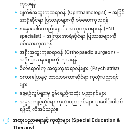
ကုသရန်
မျက်စိအထူးကုဆရာဝန် (Ophthalmologist) – အမြင်
အာရုံဆိုင်ရာ ပြဿနာများကို စစ်ဆေးကုသရန်
နားနှာခေါင်းလည်ချောင်း အထူးကုဆရာဝန် (ENT
specialist) – အကြားအာရုံဆိုင်ရာ ပြဿနာများကို
စစ်ဆေးကုသရန်
အရိုးအထူးကုဆရာဝန် (Orthopaedic surgeon) –
အရိုးပြဿနာများကို ကုသရန်
စိတ်ရောဂါကု အထူးကုဆရာဝန်များ (Psychiatrist)
စကားပြောနှင့် ဘာသာစကားဆိုင်ရာ ကုထုံးပညာရှင်
များ
နေ့စဉ်လှုပ်ရှားမှု စွမ်းရည်ကုထုံး ပညာရှင်များ
အမူအကျင့်ဆိုင်ရာ ကုထုံးပညာရှင်များ ပူးပေါင်းပါဝင်
ရန်တို့ လိုအပ်သည်။
အထူးပညာရေးနှင့် ကုထုံးများ (Special Education &
Therapy)