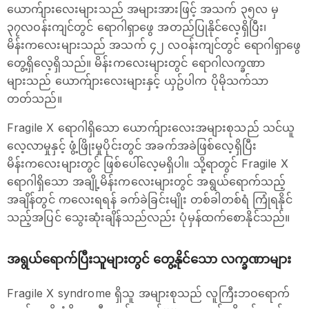
ယောက်ျားလေးများသည် အများအားဖြင့် အသက် ၃၅လ မှ
၃၇လဝန်းကျင်တွင် ရောဂါရှာဖွေ အတည်ပြုနိုင်လေ့ရှိပြီး၊
မိန်းကလေးများသည် အသက် ၄၂ လဝန်းကျင်တွင် ရောဂါရှာဖွေ
တွေ့ရှိလေ့ရှိသည်။ မိန်းကလေးများတွင် ရောဂါလက္ခဏာ
များသည် ယောက်ျားလေးများ‌နှင့် ယှဥ်ပါက ပိုမိုသက်သာ
တတ်သည်။
Fragile X ရောဂါရှိသော ယောက်ျားလေးအများစုသည် သင်ယူ
လေ့လာမှုနှင့် ဖွံ့ဖြိုးမှုပိုင်းတွင် အခက်အခဲဖြစ်လေ့ရှိပြီး
မိန်းကလေးများတွင် ဖြစ်ပေါ်လေ့မရှိပါ။ သို့ရာတွင် Fragile X
ရောဂါရှိသော အချို့မိန်းကလေးများတွင် အရွယ်ရောက်သည့်
အချိန်တွင် ကလေးရရန် ခက်ခဲခြင်းမျိုး တစ်ခါတစ်ရံ ကြုံရနိုင်
သည့်အပြင် သွေးဆုံးချိန်သည်လည်း ပုံမှန်ထက်စောနိုင်သည်။
အရွယ်ရောက်ပြီးသူများတွင် တွေ့နိုင်သော လက္ခဏာများ
Fragile X syndrome ရှိသူ အများစုသည် လူကြီးဘဝရောက်