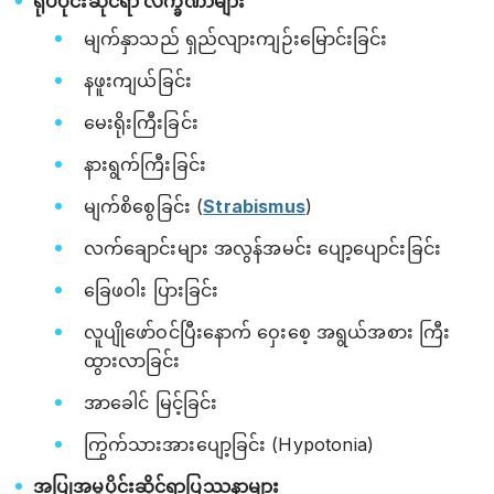
ရုပ်ပိုင်းဆိုင်ရာ လက္ခဏာများ
မျက်နှာသည် ရှည်လျားကျဉ်းမြောင်းခြင်း
နဖူးကျယ်ခြင်း
မေးရိုးကြီးခြင်း
နားရွက်ကြီးခြင်း
မျက်စိစွေခြင်း (
Strabismus
)
လက်ချောင်းများ အလွန်အမင်း ပျော့ပျောင်းခြင်း
ခြေဖဝါး ပြားခြင်း
လူပျိုဖော်ဝင်ပြီးနောက် ဝှေးစေ့ အရွယ်အစား ကြီး
ထွားလာခြင်း
အာခေါင် မြင့်ခြင်း
ကြွက်သားအားပျော့ခြင်း (Hypotonia)
အပြုအမူပိုင်းဆိုင်ရာပြဿနာများ