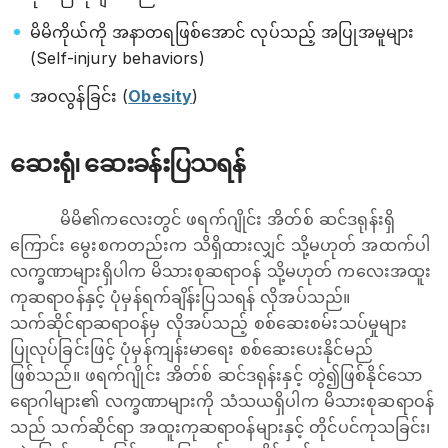
မိမိကိုယ်ကို အနာတရဖြစ်အောင် လုပ်သည့် အပြုအမူများ
(Self-injury behaviors)
အဝလွန်ခြင်း (
Obesity
)
ဆေးရုံ၊ ဆေးခန်းပြသရန်
မိမိ၏ကလေးတွင် ‌ဖရက်ဂျိုင်း အိတ်စ် ဆင်ဒရုန်းရှိ
ကြောင်း မွေးစကတည်းက သိရှိထားလျှင် သို့မဟုတ် အထက်ပါ
လက္ခဏာများရှိပါက မိသားစုဆရာဝန် သို့မဟုတ် ကလေးအထူး
ကုဆရာဝန်နှင့် ပုံမှန်ရက်ချိန်းပြသရန် လိုအပ်သည်။
သက်ဆိုင်ရာဆရာဝန်မှ လိုအပ်သည့် စစ်ဆေးစမ်းသပ်မှုများ
ပြုလုပ်ခြင်းဖြင့် ပုံမှန်ကျန်းမာရေး စစ်ဆေးပေးနိုင်မည်
ဖြစ်သည်။ ‌ဖရက်ဂျိုင်း အိတ်စ် ဆင်ဒရုန်းနှင့် တွဲ၍ဖြစ်နိုင်သော
ရောဂါများ၏ လက္ခဏာများကို သံသယရှိပါက မိသားစုဆရာဝန်
သည် သက်ဆိုင်ရာ အထူးကုဆရာဝန်များနှင့် တိုင်ပင်ကုသခြင်း၊​