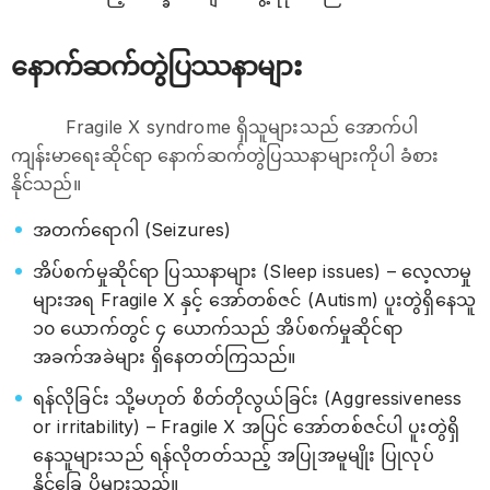
နောက်ဆက်တွဲပြဿနာများ
Fragile X syndrome ရှိသူများသည် အောက်ပါ
ကျန်းမာရေးဆိုင်ရာ နောက်ဆက်တွဲပြဿနာများကိုပါ ခံစား
နိုင်သည်။
အတက်ရောဂါ (Seizures)
အိပ်စက်မှုဆိုင်ရာ ပြဿနာများ (Sleep issues) – လေ့လာမှု
များအရ Fragile X နှင့် အော်တစ်ဇင် (Autism) ပူးတွဲရှိနေသူ
၁၀ ယောက်တွင် ၄ ယောက်သည် အိပ်စက်မှုဆိုင်ရာ
အခက်အခဲများ ရှိနေတတ်ကြသည်။
ရန်လိုခြင်း သို့မဟုတ် စိတ်တိုလွယ်ခြင်း (Aggressiveness
or irritability) – Fragile X အပြင် အော်တစ်ဇင်ပါ ပူးတွဲရှိ
နေသူများသည် ရန်လိုတတ်သည့် အပြုအမူမျိုး ပြုလုပ်
နိုင်ခြေ ပိုများသည်။