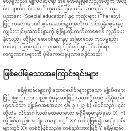
လေ့ရှိသည်။ မျိုးဗီဇဆိုင်ရာ အခြေအနေဖြစ်သည့်အတွက် အလျ
င်းပျောက်ကင်းအောင် ကုသနိုင်ခြင်း မရှိသော်လည်း အထူး
ပညာရေး (Special education) နှင့် ကုထုံးများ (Therapy)
ဖြင့် ကလေးများ၏ စွမ်းဆောင်ရည်အလိုက် သင်ယူနိုင်စွမ်းနှင့်
ကျွမ်းကျင်မှုအသစ်များကို ဖွံ့ဖြိုးတိုးတက်လာစေရန် ကူညီပေး
နိုင်သည်။ ထို့ပြင် ဆေးဝါးများနှင့် အခြားသော ကုသမှုနည်း
လမ်းများဖြင့်လည်း အမူအကျင့်ပိုင်းနှင့် ရုပ်ပိုင်းဆိုင်ရာ
လက္ခဏာရပ်များကို ပိုမိုကောင်းမွန်လာစေနိုင်သည်။
ဖြစ်ပေါ်ရသောအကြောင်းရင်းများ
ခရိုမိုဆုမ်းများကို ထောင်ပေါင်းများစွာသော မျိုးဗီဇများ
ဖြင့် ဖွဲ့စည်းထားသည်။ ပုံမှန်အားဖြင့် လူတစ်ဦးတွင် ခရိုမိုဆုမ်း
ဟုခေါ်သော မျိုးဗီဇအစုအဝေး ၄၆ ခု (၂၃ စုံ) ပါဝင်သည်။ ၄င်း
တို့ထဲမှ လိင်အင်္ဂါသတ်မှတ်ပေးသော ခရိုမိုဆုမ်းနှစ်ခုမှာ (X, Y)
တို့ဖြစ်သည်။ အမျိုးသားများတွင် XY တစ်စုံဖြစ်၍ အမျိုးသမီး
များတွင် XX တစ်စုံဖြစ်သည်။ တစ်နည်းအားဖြင့် Y ခရိုမိုဆုမ်း