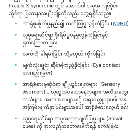
Fragile X syndrome တွင် အောက်ပါ အမူအကျင့်ပိုင်း
ဆိုင်ရာ ပြဿနာအမျိုးမျိုးကိုလည်း တွေ့ရနိုင်သည်။
အာရုံစူးစိုက်မှုနည်း၍ တက်ကြွမှုလွန်ကဲခြင်း (
ADHD
)
လူမှုရေးဆိုင်ရာ စိုးရိမ်ပူပန်မှုလွန်ကဲခြင်းနှင့်
ရှက်ကြောက်ခြင်း
လက်ကို ခါရမ်းခြင်း သို့မဟုတ် ကိုက်ခြင်း
မျက်လုံးချင်း ဆိုင်မကြည့်နိုင်ခြင်း (Eye contact
အားနည်းခြင်း)
အာရုံခံစားမှုဆိုင်ရာ ချို့ယွင်းချက်များ (Sensory
disorders) _ လူထူထပ်သောနေရာများ၊ အထိအတွေ့၊
အသံများ၊ အစားအစာများနှင့် အရာဝတ္ထုများ၏ အနု
အကြမ်းမျက်နှာပြင်များအပေါ် အာရုံခံစားရလွယ်ခြင်း
လူမှုရေးဆိုင်ရာ အမူအရာအချက်ပြမှုများ (Social
cues) ကို နားလည်သဘောပေါက်ရန် ခက်ခဲခြင်း