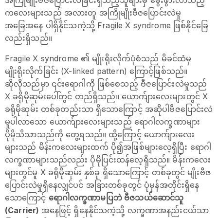
အကြိုမျိုးဗီဇပြောင်းလဲခြင်းရှိသည့်သူများမှ မွေးဖွားလာသည့်
ကလေးများသည် အလားတူ အကြိုမျိုးဗီဇပြောင်းလဲမှု
အခြေအနေ ပါရှိနိုင်သကဲ့သို့ Fragile X syndrome ဖြစ်နိုင်ခြေ
လည်းရှိသည်။
Fragile X syndrome ၏ မျိုးရိုးလိုက်ပုံစံသည် မိခင်ထံမှ
မျိုးရိုးလိုက်ခြင်း (X-linked pattern) ကြောင့်ဖြစ်သည်။
ဆိုလိုသည်မှာ ၎င်းရောဂါကို ဖြစ်စေသည့် ဗီဇပြောင်းလဲမှုသည်
X ခရိုမိုဆုမ်းပေါ်တွင် တည်ရှိသည်။ ယောက်ျားလေးများတွင် X
ခရိုမိုဆုမ်း တစ်ခုတည်းသာ ရှိသောကြောင့် အဆိုပါဗီဇပြောင်းလဲ
မှုပါလာသော ယောက်ျားလေးများသည် ရောဂါလက္ခဏာများ
ပိုမိုသိသာသည်ကို တွေ့ရသည်။ ထို့ကြောင့် ယောက်ျားလေး
များသည် မိန်းက‌လေးများထက် ပို၍အဖြစ်များလေ့ရှိပြီး ရောဂါ
လက္ခဏာများသည်လည်း ပိုမိုပြင်းထန်လေ့ရှိသည်။ မိန်းကလေး
များတွင်မူ X ခရိုမိုဆုမ်း နှစ်ခု ရှိသောကြောင့် တစ်ခုတွင် မျိုးဗီဇ
ပြောင်းလဲမှုရှိနေလျှင်ပင် အခြားတစ်ခုတွင် ပုံမှန်အတိုင်းရှိနေ
သောကြောင့်
ရောဂါလက္ခဏာမပြဘဲ ဗီဇသယ်ဆောင်သူ
(Carrier)
အနေဖြင့် ရှိနေနိုင်သကဲ့သို့ လက္ခဏာအနည်းငယ်သာ