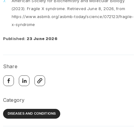
American Society for Biochemistry and Molecular Biology.
(2023).
Fragile X syndrome.
Retrieved June 8, 2026, from
https://www.asbmb.org/asbmb-today/science/072123/fragile-
x-syndrome
Published:
23 June 2026
Share
Category
DISEASES AND CONDITIONS