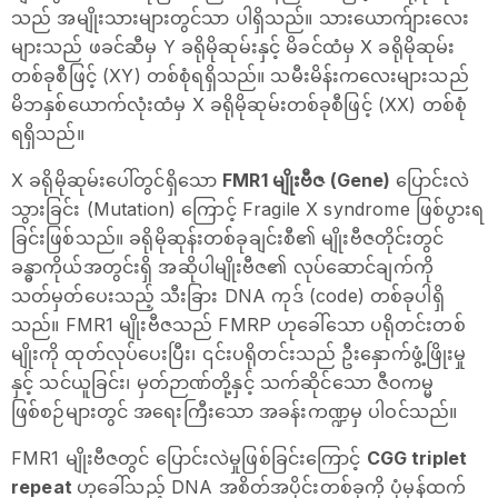
သည် အမျိုးသားများတွင်သာ ပါရှိသည်။ သားယောက်ျားလေး
များသည် ဖခင်ဆီမှ Y ခရိုမိုဆုမ်းနှင့် မိခင်ထံမှ X ခရိုမိုဆုမ်း
တစ်ခုစီဖြင့် (XY) တစ်စုံရရှိသည်။ သမီးမိန်းကလေးများသည်
မိဘနှစ်ယောက်လုံးထံမှ X ခရိုမိုဆုမ်းတစ်ခုစီဖြင့် (XX) တစ်စုံ
ရရှိသည်။
X ခရိုမိုဆုမ်းပေါ်တွင်ရှိသော
FMR1 မျိုးဗီဇ (Gene)
ပြောင်းလဲ
သွားခြင်း (Mutation) ကြောင့် Fragile X syndrome ဖြစ်ပွားရ
ခြင်းဖြစ်သည်။ ခရိုမိုဆုန်းတစ်ခုချင်းစီ၏ မျိုးဗီဇတိုင်းတွင်
ခန္ဓာကိုယ်အတွင်းရှိ အဆိုပါမျိုးဗီဇ၏ လုပ်ဆောင်ချက်ကို
သတ်မှတ်ပေးသည့် သီးခြား DNA ကုဒ် (code) တစ်ခုပါရှိ
သည်။ FMR1 မျိုးဗီဇသည် FMRP ဟုခေါ်သော ပရိုတင်းတစ်
မျိုးကို ထုတ်လုပ်ပေးပြီး၊ ၎င်းပရိုတင်းသည် ဦးနှောက်ဖွံ့ဖြိုးမှု
နှင့် သင်ယူခြင်း၊ မှတ်ဉာဏ်တို့နှင့် သက်ဆိုင်သော ဇီဝကမ္မ
ဖြစ်စဉ်များတွင် အရေးကြီးသော အခန်းကဏ္ဍမှ ပါဝင်သည်။
FMR1 မျိုးဗီဇတွင် ပြောင်းလဲမှုဖြစ်ခြင်းကြောင့်
CGG triplet
repeat
ဟုခေါ်သည့် DNA အစိတ်အပိုင်းတစ်ခုကို ပုံမှန်ထက်