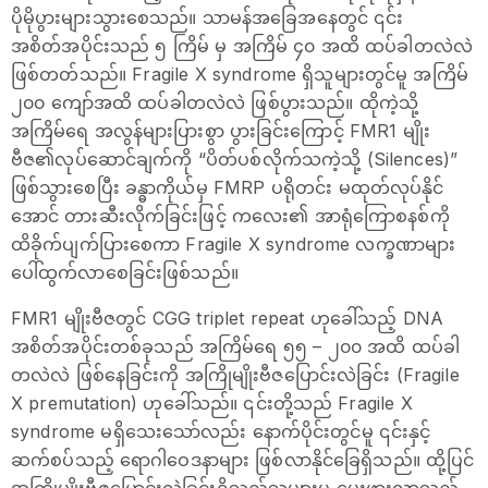
ပိုမိုပွားများသွားစေသည်။ သာမန်အခြေအနေတွင် ၎င်း
အစိတ်အပိုင်းသည် ၅ ကြိမ် မှ အကြိမ် ၄၀ အထိ ထပ်ခါတလဲလဲ
ဖြစ်တတ်သည်။ Fragile X syndrome ရှိသူများတွင်မူ အကြိမ်
၂၀၀ ကျော်အထိ ထပ်ခါတလဲလဲ ဖြစ်ပွားသည်။ ထိုကဲ့သို့
အကြိမ်ရေ အလွန်များပြားစွာ ပွားခြင်းကြောင့် FMR1 မျိုး
ဗီဇ၏လုပ်ဆောင်ချက်ကို “ပိတ်ပစ်လိုက်သကဲ့သို့ (Silences)”
ဖြစ်သွားစေပြီး ခန္ဓာကိုယ်မှ FMRP ပရိုတင်း မထုတ်လုပ်နိုင်
အောင် တားဆီးလိုက်ခြင်းဖြင့် ကလေး၏ အာရုံကြောစနစ်ကို
ထိခိုက်ပျက်ပြားစေကာ Fragile X syndrome လက္ခဏာများ
ပေါ်ထွက်လာစေခြင်းဖြစ်သည်။
FMR1 မျိုးဗီဇတွင် CGG triplet repeat ဟုခေါ်သည့် DNA
အစိတ်အပိုင်းတစ်ခုသည် အကြိမ်ရေ ၅၅ – ၂၀၀ အထိ ထပ်ခါ
တလဲလဲ ဖြစ်နေခြင်းကို အကြိုမျိုးဗီဇပြောင်းလဲခြင်း (Fragile
X premutation) ဟုခေါ်သည်။ ၎င်းတို့သည် Fragile X
syndrome မရှိသေး‌သော်လည်း နောက်ပိုင်းတွင်မူ ၎င်းနှင့်
ဆက်စပ်သည့် ရောဂါဝေဒနာများ ဖြစ်လာနိုင်ခြေရှိသည်။ ထို့ပြင်