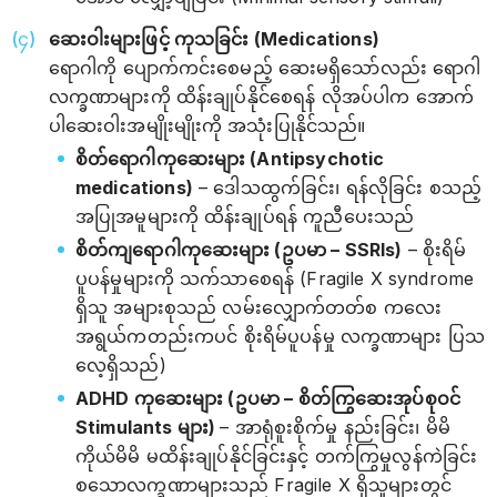
ဆေးဝါးများဖြင့် ကုသခြင်း (Medications)
ရောဂါကို ပျောက်ကင်းစေမည့် ဆေးမရှိသော်လည်း ရောဂါ
လက္ခဏာများကို ထိန်းချုပ်နိုင်စေရန် လိုအပ်ပါက အောက်
ပါဆေးဝါးအမျိုးမျိုးကို အသုံးပြုနိုင်သည်။
စိတ်ရောဂါကုဆေးများ (Antipsychotic
medications)
– ဒေါသထွက်ခြင်း၊ ရန်လိုခြင်း စသည့်
အပြုအမူများကို ထိန်းချုပ်ရန် ကူညီပေးသည်
စိတ်ကျရောဂါကုဆေးများ (ဥပမာ – SSRIs)
– စိုးရိမ်
ပူပန်မှုများကို သက်သာစေရန် (Fragile X syndrome
ရှိသူ အများစုသည် လမ်းလျှောက်တတ်စ ကလေး
အရွယ်ကတည်းကပင် စိုးရိမ်ပူပန်မှု လက္ခဏာများ ပြသ
လေ့ရှိသည်)
ADHD ကုဆေးများ (ဥပမာ – စိတ်ကြွဆေးအုပ်စုဝင်
Stimulants များ)
– အာရုံစူးစိုက်မှု နည်းခြင်း၊ မိမိ
ကိုယ်မိမိ မထိန်းချုပ်နိုင်ခြင်းနှင့် တက်ကြွမှုလွန်ကဲခြင်း
စသောလက္ခဏာများသည် Fragile X ရှိသူများတွင်