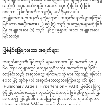
သည်ကို တွေ့ရသော်လည်း အဆုတ်သွေးတိုးခြင်းကို ဖြစ်
စေသော ဖြစ်စဥ်အတိအကျကိုမူ မသိရှိရသေးပါ။
အမျိုးအစားများအနက် နှလုံးရောဂါ၊ အဆုတ်ရောဂါများကြောင့်
ဖြစ်သော
အမျိုးအစား (၂) နှင့် (၃)
သည် အတွေ့ရအများဆုံးဖြစ်
ပြီး အမျိုးအစား (၁) သည် ဖြစ်ပွါးမှုရှားပါးသော အမျိုးအစား
ဖြစ်သည်။
ဖြစ်နိုင်ခြေများသော အချက်များ
အဆုတ်သွေးတိုးခြင်းသည် များသောအားဖြင့် အသက် ၃၀ မှ
၆၀ ကြား လူများတွင် တွေ့ရလေ့ရှိသည်။ အသက်အရွယ်ကြီး
လာခြင်းသည် အဆုတ်သွေးကြောများကို မာကြောကျဥ်းမြောင်း
စေသဖြင့် အုပ်စု (၁) အဆုတ်သွေးလွှတ်ကြောသွေးတိုးခြင်း
(Pulmonary Arterial Hypertension – PAH) ဖြစ်နိုင်ခြေကို
ပိုမိုမြင့်တက်စေသည်။ လူငယ်ပိုင်းများတွင် ဖြစ်ပွါးမှု ရှားပါးပြီး၊
အကယ်၍ ဖြစ်ပွါးပါက အကြောင်းရင်း အတိအကျမသိရသော
Idiopathic PAH ပိုမိုဖြစ်ပွါးသည်ကို တွေ့ရသည်။