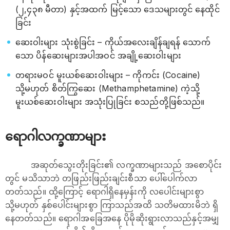
(၂,၄၃၈ မီတာ) နှင့်အထက် မြင့်သော ဒေသများတွင် နေထိုင်
ခြင်း
ဆေးဝါးများ သုံးစွဲခြင်း – ကိုယ်အလေးချိန်ချရန် သောက်
သော ပိန်ဆေးများအပါအဝင် အချို့ဆေးဝါးများ
တရားမဝင် မူးယစ်ဆေးဝါးများ – ကိုကင်း (Cocaine)
သို့မဟုတ် စိတ်ကြွဆေး (Methamphetamine) ကဲ့သို့
မူးယစ်ဆေးဝါးများ အသုံးပြုခြင်း စသည်တို့ဖြစ်သည်။
ရောဂါလက္ခဏာများ
အဆုတ်သွေးတိုးခြင်း၏ လက္ခဏာများသည် အစောပိုင်း
တွင် မသိသာဘဲ တဖြည်းဖြည်းချင်းစီသာ ပေါ်ပေါက်လာ
တတ်သည်။ ထို့ကြောင့် ရောဂါရှိနေမှန်းကို လပေါင်းများစွာ
သို့မဟုတ် နှစ်ပေါင်းများစွာ ကြာသည်အထိ သတိမထားမိဘဲ ရှိ
နေတတ်သည်။ ရောဂါအခြေအနေ ပိုမိုဆိုးရွားလာသည်နှင့်အမျှ