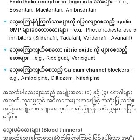
Endothelin receptor antagonists ဆေးများ
– e.g.,
Bosentan, Macitentan, Ambrisentan
သွေးကြောနံရံကြွက်သားများကို ပြေလျော့စေသည့် cyclic
GMP များစေသောဆေးများ
– e.g., Phosphodiesterase 5
inhibitors (Sildenafil, Tadalafil, Vardenafil, Avanafil)
သွေးကြောကျယ်စေသော nitric oxide ကို များစေသည့်
ဆေးများ
– e.g., Riociguat, Vericiguat
သွေးကြောကျယ်စေသည့် Calcium channel blockers
–
e.g., Amlodipine, Diltiazem, Nifedipine
အထက်ပါဆေးများသည် အမျိုးအစား (၁) နှင့် (၄) ရောဂါများ
အတွက် ကုသမှုတွင် အဓိကဆေးများအနေဖြင့် အသုံးပြုသည်။
အခြားအမျိုးအစားများအတွက် အသုံးပြုရန် လမ်းညွှန်ထားခြင်း
မရှိပါ။
သွေးမခဲဆေးများ (Blood thinners)
အဆုတ်သွေးကြောသွေးခဲပိတ်ခြင်းကြောင့် ဖြစ်ပေါ်သော အမျိုး