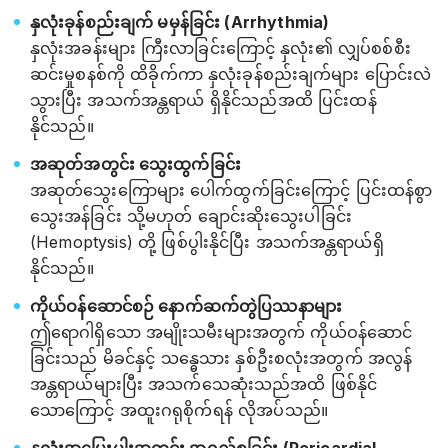
နှလုံးခုန်စည်းချက် မမှန်ခြင်း (Arrhythmia)
နှလုံးအခန်းများ ကြီးလာခြင်းကြောင့် နှလုံး၏ လျှပ်စစ်စီး
ဆင်းမှုစနစ်ကို ထိခိုက်ကာ နှလုံးခုန်စည်းချက်များ ပြောင်းလဲ
သွားပြီး အသက်အန္တရာယ် ရှိနိုင်သည်အထိ ပြင်းထန်
နိုင်သည်။
အဆုတ်အတွင်း သွေးထွက်ခြင်း
အဆုတ်သွေးကြောများ ပေါက်ထွက်ခြင်းကြောင့် ပြင်းထန်စွာ
သွေးအန်ခြင်း သို့မဟုတ် ချောင်းဆိုးသွေးပါခြင်း
(Hemoptysis) တို့ ဖြစ်ပွါးနိုင်ပြီး အသက်အန္တရာယ်ရှိ
နိုင်သည်။
ကိုယ်ဝန်ဆောင်စဉ် နောက်ဆက်တွဲပြဿနာများ
ဤရောဂါရှိသော အမျိုးသမီးများအတွက် ကိုယ်ဝန်ဆောင်
ခြင်းသည် မိခင်နှင့် သန္ဓေသား နှစ်ဦးစလုံးအတွက် အလွန်
အန္တရာယ်များပြီး အသက်သေဆုံးသည်အထိ ဖြစ်နိုင်
သောကြောင့် အထူးဂရုစိုက်ရန် လိုအပ်သည်။