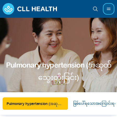
Pulmonary hypertension (အဆုတ်
သွေးတိုးခြင်း)
ဖြစ်ပေါ်ရသောအကြောင်းရင်
Pulmonary hypertension (အဆုတ်သွေးတိုးခြင်း)