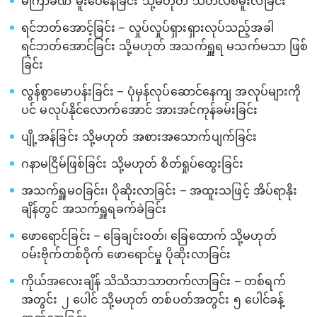
မကြာခဏ မူးဝေနေခြင်း သို့မဟုတ် သတိလစ်မူးလဲခြင်း
ရင်ဘတ်အောင့်ခြင်း – လှုပ်လှုပ်ရှားရှားလုပ်သည့်အခါ
ရင်ဘတ်အောင်ခြင်း သို့မဟုတ် အသက်ရှူရ မသက်မသာ ဖြစ်
ခြင်း
လွန်စွာမောပန်းခြင်း – ပုံမှန်လုပ်ဆောင်နေကျ အလုပ်များကို
ပင် မလုပ်နိုင်လောက်အောင် အားအင်ကုန်ခမ်းခြင်း
ပျို့အန်ခြင်း သို့မဟုတ် အစားအသောက်ပျက်ခြင်း
ဂနာမငြိမ်ဖြစ်ခြင်း သို့မဟုတ် စိတ်ရှုပ်ထွေးခြင်း
အသက်ရှူမဝခြင်း၊ ပိုဆိုးလာခြင်း – အထူးသဖြင့် အိပ်ရာနိုး
ချိန်တွင် အသက်ရှူရခက်ခဲခြင်း
ဖောရောင်ခြင်း – ခြေချင်းဝတ်၊ ခြေထောက် သို့မဟုတ်
ဝမ်းဗိုက်တစ်ဝိုက် ဖောရောင်မှု ပိုဆိုးလာခြင်း
ကိုယ်အလေးချိန် သိသိသာသာတက်လာခြင်း – တစ်ရက်
အတွင်း ၂ ပေါင် သို့မဟုတ် တစ်ပတ်အတွင်း ၅ ပေါင်ခန့်