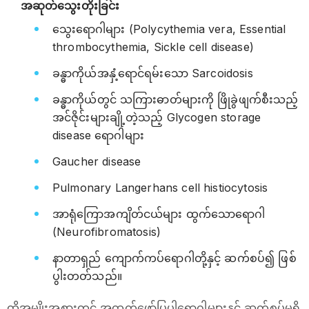
အဆုတ်သွေးတိုးခြင်း
သွေးရောဂါများ (Polycythemia vera, Essential
thrombocythemia, Sickle cell disease)
ခန္ဓာကိုယ်အနှံ့ရောင်ရမ်းသော Sarcoidosis
ခန္ဓာကိုယ်တွင် သကြားဓာတ်များကို ဖြိုခွဲဖျက်စီးသည့်
အင်ဇိုင်းများချို့တဲ့သည့် Glycogen storage
disease ရောဂါများ
Gaucher disease
Pulmonary Langerhans cell histiocytosis
အာရုံကြောအကျိတ်ငယ်များ ထွက်သောရောဂါ
(Neurofibromatosis)
နာတာရှည် ကျောက်ကပ်ရောဂါတို့နှင့် ဆက်စပ်၍ ဖြစ်
ပွါးတတ်သည်။
ထိုအမျိုးအစားတွင် အထက်ဖော်ပြပါရောဂါများနှင့် ဆက်စပ်မှုရှိ