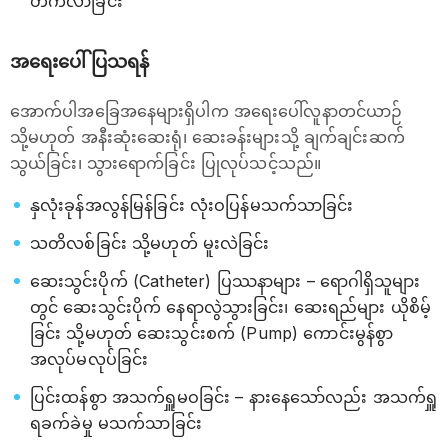
တက်လာခြင်း
အရေးပေါ်ပြသရန်
အောက်ပါအခြေအနေများရှိပါက အရေးပေါ်လူနာတင်ယာဉ်
သို့မဟုတ် အနီးဆုံးဆေးရုံ၊ ဆေးခန်းများသို့ ချက်ချင်းဆက်
သွယ်ခြင်း၊ သွားရောက်ခြင်း ပြုလုပ်သင့်သည်။
နှလုံးခုန်အလွန်မြန်ခြင်း လုံးဝပြန်မသက်သာခြင်း
သတိလစ်ခြင်း သို့မဟုတ် မူးလဲခြင်း
ဆေးသွင်းပိုက် (Catheter) ပြဿနာများ – ရောဂါရှိသူများ
တွင် ဆေးသွင်းပိုက် နေရာလွဲသွားခြင်း၊ ဆေးရည်များ ယိုစိမ့်
ခြင်း သို့မဟုတ် ဆေးသွင်းစက် (Pump) ကောင်းမွန်စွာ
အလုပ်မလုပ်ခြင်း
ပြင်းထန်စွာ အသက်ရှူမဝခြင်း – နားနေသော်လည်း အသက်ရှူ
ရခက်ခဲမှု မသက်သာခြင်း