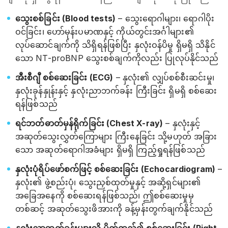
သွေးစစ်ခြင်း (Blood tests)
– သွေးရောဂါများ၊ ရောဂါပိုး
ဝင်ခြင်း၊ ဟော်မုန်းပမာဏနှင့် ကိုယ်တွင်းအင်္ဂါများ၏
လုပ်ဆောင်ချက်ကို သိရှိရန်ဖြစ်ပြီး နှလုံးဝန်ပိမှု ရှိမရှိ သိနိုင်
သော NT-proBNP သွေးစစ်ချက်ကိုလည်း ပြုလုပ်နိုင်သည်
အီးစီဂျီ စစ်ဆေးခြင်း (ECG)
– နှလုံး၏ လျှပ်စစ်စီးဆင်းမှု၊
နှလုံးခုန်နှုန်းနှင့် နှလုံးညာဘက်ခန်း ကြီးခြင်း ရှိမရှိ စစ်ဆေး
ရန်ဖြစ်သည်
ရင်ဘတ်ဓာတ်မှန်ရိုက်ခြင်း (Chest X-ray)
– နှလုံးနှင့်
အဆုတ်သွေးလွှတ်ကြောများ ကြီးနေခြင်း သို့မဟုတ် အခြား
သော အဆုတ်ရောဂါအခံများ ရှိမရှိ ကြည့်ရှုရန်ဖြစ်သည်
နှလုံးပုံရိပ်ဖော်စက်ဖြင့် စစ်ဆေးခြင်း (Echocardiogram)
–
နှလုံး၏ ဖွဲ့စည်းပုံ၊ သွေးညှစ်ထုတ်မှုနှင့် အဆို့ရှင်များ၏
အခြေအနေကို စစ်ဆေးရန်ဖြစ်သည်၊ ဤစစ်ဆေးမှုမှ
တစ်ဆင့် အဆုတ်သွေးဖိအားကို ခန့်မှန်းတွက်ချက်နိုင်သည်