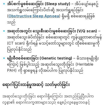
အိပ်စက်မှုစစ်ဆေးခြင်း (Sleep study)
– အိပ်ပျော်နေစဥ်
အသက်ရှူလမ်းကြောင်းပိတ်ဆို့ အသက်ရှူရပ်ခြင်း
(
Obstructive Sleep Apnoea
) ရှိမရှိ စစ်ဆေးရန်ဖြစ်
သည်
အဆုတ်အတွင်း သွေးစီးဆင်းမှုစစ်ဆေးခြင်း (V/Q scan)
–
အဆုတ်သွေးခဲပိတ်ခြင်း စစ်ဆေးရာတွင် ကွန်ပျူတာဓာတ်မှန်
(CT scan) ရိုက်ရန် မသင့်တော်သူများတွင် ထိုစစ်ဆေးမှုကို
ပြုလုပ်နိုင်သည်
မျိုးဗီဇစစ်ဆေးခြင်း (Genetic testing)
– မိသားစုမျိုးရိုး
ကြောင့် ဖြစ်ပွါးသည့် အဆုတ်သွေးတိုးခြင်း (Heritable
PAH) ကို ရှာဖွေရန် လိုအပ်ပါက ပြုလုပ်နိုင်သည်
ရောဂါပြင်းထန်မှုအဆင့် သတ်မှတ်ခြင်း
အဆုတ်သွေးတိုးခြင်း ရောဂါရှိကြောင်း အတည်ပြုပြီးပါက
လူနာ၏ ရောဂါလက္ခဏာများသည် နေ့စဉ်လူနေမှုဘဝနှင့်