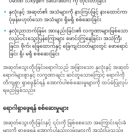
ပမာဏ (Oxygen Saturation) ကို တိုင်းတာခြင်း
နှလုံးနှင့် အဆုတ်၏ အသံများကို နားကြပ်ဖြင့် နားထောင်ကာ
ပုံမှန်မဟုတ်သော အသံများ ရှိမရှိ စစ်ဆေးခြင်း
နှလုံးညာဘက်ခြမ်း အားနည်းခြင်း၏ လက္ခဏာများဖြစ်သော
လည်ပင်းသွေးပြန်ကြောများ ဖောင်းကြွနေခြင်း၊ အသဲကြီး
ခြင်း၊ ဗိုက်၊ ခြေထောက်နှင့် ခြေကျင်းဝတ်များတွင် ဖောရောင်
ခြင်း ရှိ၊ မရှိ စစ်ဆေးခြင်း
အဆုတ်သွေးတိုးခြင်းရောဂါသည် အခြားသော နှလုံးနှင့် အဆုတ်
ရောဂါများစွာနှင့် လက္ခဏာချင်း ဆင်တူသောကြောင့် ရောဂါကို
တိကျစွာ ရှာဖွေနိုင်ရန် အောက်ပါစစ်ဆေးမှုများကို ထပ်မံပြုလုပ်
ရမည်ဖြစ်သည်။
ရောဂါရှာဖွေရန် စစ်ဆေးမှုများ
အဆုတ်သွေးတိုးခြင်းနှင့် ၎င်းကို ဖြစ်စေသော အကြောင်းရင်းခံ
များကို ရှာဖွေရန် အောက်ပါနည်းလမ်းများကို အသုံးပြုသည်။