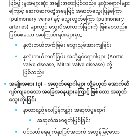
ဖြစ်ပွါးမှုအများဆုံး အမျိုးအစားဖြစ်သည်။ နှလုံးရောဂါများ
ကြောင့် နောက်ဆက်တွဲအနေဖြင့် အဆုတ်သွေးပြန်ကြော
(pulmonary veins) နှင့် သွေးလွှတ်ကြော (pulmonary
arteries) များတွင် သွေးဖိအားတက်ခြင်းကို ဖြစ်စေသည်။
ဖြစ်စေသော အကြောင်းရင်းများမှာ_
နှလုံးဘယ်ဘက်ခြမ်း သွေးညှစ်အားကျခြင်း
နှလုံးဘယ်ဘက်ခြမ်း အဆို့ရှင်ရောဂါများ (Aortic
valve disease, Mitral valve disease) တို့
ဖြစ်သည်။
အမျိုးအစား (၃) – အဆုတ်ရောဂါများ သို့မဟုတ် အောက်ဆီ
ဂျင်ကျစေသော အခြေအနေများကြောင့် ဖြစ်သော အဆုတ်
သွေးတိုးခြင်း
နာတာရှည်လေပြွန်ကျဥ်း အဆုတ်ပွရောဂါ
အဆုတ်အမာရွတ်ဖြစ်ခြင်း
ပင်လယ်ရေမျက်နှာပြင်အထက် အလွန်မြင့်သော