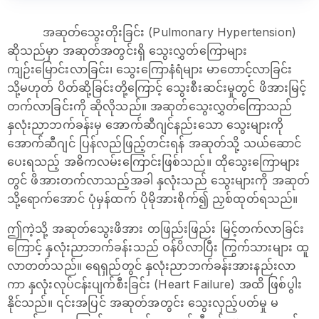
အဆုတ်သွေးတိုးခြင်း (Pulmonary Hypertension)
ဆိုသည်မှာ အဆုတ်အတွင်းရှိ သွေးလွှတ်ကြောများ
ကျဉ်းမြောင်းလာခြင်း၊ သွေးကြောနံရံများ မာတောင့်လာခြင်း
သို့မဟုတ် ပိတ်ဆို့ခြင်းတို့ကြောင့် သွေးစီးဆင်းမှုတွင် ဖိအားမြင့်
တက်လာခြင်းကို ဆိုလိုသည်။ အဆုတ်သွေးလွှတ်ကြောသည်
နှလုံးညာဘက်ခန်းမှ အောက်ဆီဂျင်နည်းသော သွေးများကို
အောက်ဆီဂျင် ပြန်လည်ဖြည့်တင်းရန် အဆုတ်သို့ သယ်ဆောင်
ပေးရသည့် အဓိကလမ်းကြောင်းဖြစ်သည်။ ထိုသွေးကြောများ
တွင် ဖိအားတက်လာသည့်အခါ နှလုံးသည် သွေးများကို အဆုတ်
သို့ရောက်အောင် ပုံမှန်ထက် ပိုမိုအားစိုက်၍ ညှစ်ထုတ်ရသည်။
ဤကဲ့သို့ အဆုတ်သွေးဖိအား တဖြည်းဖြည်း မြင့်တက်လာခြင်း
ကြောင့် နှလုံးညာဘက်ခန်းသည် ဝန်ပိလာပြီး ကြွက်သားများ ထူ
လာတတ်သည်။ ရေရှည်တွင် နှလုံးညာဘက်ခန်းအားနည်းလာ
ကာ နှလုံးလုပ်ငန်းပျက်စီးခြင်း (Heart Failure) အထိ ဖြစ်ပွါး
နိုင်သည်။ ၎င်းအပြင် အဆုတ်အတွင်း သွေးလှည့်ပတ်မှု မ