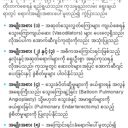
တိုးတက်စေရန် ရည်ရွယ်သည်။ ကုသမှုနည်းလမ်း ရွေးချယ်
ရာတွင် ရောဂါအမျိုးအစားပေါ် မူတည်၍ ကွဲပြားသည်။
အမျိုးအစား (၁)
– အဆုတ်သွေးလွှတ်ကြောများ ကျယ်စေရန်
သွေးကြောကျယ်ဆေး (Vasodilators) များ ပေးလေ့ရှိသည်၊
လိုအပ်ပါက အောက်ဆီဂျင်ကုထုံးကိုလည်း အသုံးပြုသည်
အမျိုးအစား (၂) နှင့် (၃)
– အဓိကအကြောင်းရင်းဖြစ်သည့်
နှလုံးနှင့်အဆုတ်ရောဂါများကို ရှေးဦးစွာ အရင်ကုသရန်
လိုအပ်သည်၊ ကုသမှုတွင် ဆေးဝါးများအပြင် အောက်ဆီဂျင်
ပေးခြင်းနှင့် ခွဲစိတ်မှုများ ပါဝင်နိုင်သည်
အမျိုးအစား (၄)
– သွေးခဲပိတ်ဆို့မှုများကို ဖယ်ရှားရန် အလွန်
အရေးကြီးသည်၊ သွေးကြောချဲ့ခြင်း (Balloon Pulmonary
Angioplasty) သို့မဟုတ် သွေးခဲနှင့် အမာရွတ်များကို
ဖယ်ရှားခြင်း (Pulmonary Endarterectomy) စသည့်
ခွဲစိတ်မှုများကို ပြုလုပ်နိုင်သည်
အမျိုးအစား (၅)
– အကြောင်းရင်းခံရောဂါပေါ် မူတည်၍