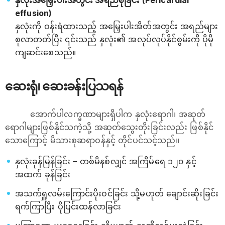
နှလုံးအမြှေးပါးအတွင်း အရည်စုခြင်း (Pericardial
effusion)
နှလုံးကို ဝန်းရံထားသည့် အမြှေးပါးအိတ်အတွင်း အရည်များ
စုလာတတ်ပြီး ၎င်းသည် နှလုံး၏ အလုပ်လုပ်နိုင်စွမ်းကို ပိုမို
ကျဆင်းစေသည်။
ဆေးရုံ၊ ဆေးခန်းပြသရန်
အောက်ပါလက္ခဏာများရှိပါက နှလုံးရောဂါ၊ အဆုတ်
ရောဂါများဖြစ်နိုင်သကဲ့သို့ အဆုတ်သွေးတိုးခြင်းလည်း ဖြစ်နိုင်
သောကြောင့် မိသားစုဆရာဝန်နှင့် တိုင်ပင်သင့်သည်။
နှလုံးခုန်မြန်ခြင်း – တစ်မိနစ်လျှင် အကြိမ်ရေ ၁၂၀ နှင့်
အထက် ခုန်ခြင်း
အသက်ရှူလမ်းကြောင်းပိုးဝင်ခြင်း သို့မဟုတ် ချောင်းဆိုးခြင်း
ရက်ကြာပြီး ပိုပြင်းထန်လာခြင်း