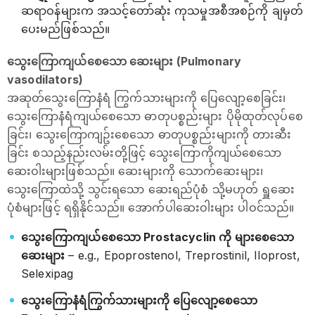
ဆရာဝန်များက အသင့်တော်ဆုံး ကုသမှုအစီအစဉ်ကို ချမှတ်
ပေးမည်ဖြစ်သည်။
သွေးကြောကျယ်စေသော ဆေးများ (Pulmonary
vasodilators)
အဆုတ်သွေးကြောနံရံ ကြွက်သားများကို ပြေလျော့စေခြင်း၊
သွေးကြောနံရံကျယ်စေသော ဓာတုပစ္စည်းများ ပိုမိုထုတ်လုပ်စေ
ခြင်း၊ သွေးကြောကျဥ်းစေသော ဓာတုပစ္စည်းများကို တားဆီး
ခြင်း စသည့်နည်းလမ်းတို့ဖြင့် သွေးကြောကိုကျယ်စေသော
ဆေးဝါးများဖြစ်သည်။ ‌ဆေးများကို သောက်ဆေးများ၊
သွေးကြောထဲသို့ သွင်းရသော ဆေးရည်ပုံစံ သို့မဟုတ် ရှူဆေး
ပုံစံများဖြင့် ရရှိနိုင်သည်။ အောက်ပါဆေးဝါးများ ပါဝင်သည်။
သွေးကြောကျယ်စေသော Prostacyclin ကို များစေသော
ဆေးများ
– e.g., Epoprostenol, Treprostinil, Iloprost,
Selexipag
သွေးကြောနံရံကြွက်သားများကို ပြေလျော့စေသော