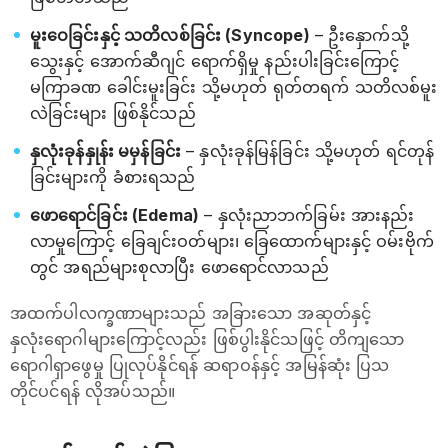
မူးဝေခြင်းနှင့် သတိလစ်ခြင်း (Syncope)
– ဦးနှောက်သို့
သွေးနှင့် အောက်ဆီဂျင် ရောက်ရှိမှု နည်းပါးခြင်းကြောင့်
မကြာခဏ ခေါင်းမူးခြင်း သို့မဟုတ် ရုတ်တရက် သတိလစ်မူး
လဲခြင်းများ ဖြစ်နိုင်သည်
နှလုံးခုန်နှုန်း မမှန်ခြင်း
– နှလုံးခုန်မြန်ခြင်း သို့မဟုတ် ရင်တုန်
ခြင်းများကို ခံစားရသည်
ဖောရောင်ခြင်း (Edema)
– နှလုံးညာဘက်ခြမ်း အားနည်း
လာမှုကြောင့် ခြေချင်းဝတ်များ၊ ခြေထောက်များနှင့် ဝမ်းဗိုက်
တွင် အရည်များစုလာပြီး ဖောရောင်လာသည်
အထက်ပါလက္ခဏာများသည် အခြားသော အဆုတ်နှင့်
နှလုံးရောဂါများကြောင့်လည်း ဖြစ်ပွါးနိုင်သဖြင့် တိကျသော
ရောဂါရှာဖွေမှု ပြုလုပ်နိုင်ရန် ဆရာဝန်နှင့် အမြန်ဆုံး ပြသ
တိုင်ပင်ရန် လိုအပ်သည်။