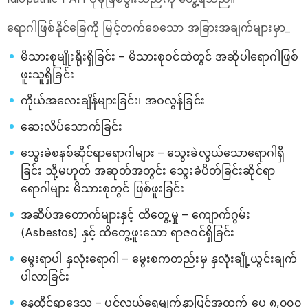
ရောဂါဖြစ်နိုင်ခြေကို မြင့်တက်စေသော အခြားအချက်များမှာ_
မိသားစုမျိုးရိုးရှိခြင်း – မိသားစုဝင်ထဲတွင် အဆိုပါရောဂါဖြစ်
ဖူးသူရှိခြင်း
ကိုယ်အလေးချိန်များခြင်း၊ အဝလွန်ခြင်း
ဆေးလိပ်သောက်ခြင်း
သွေးခဲစနစ်ဆိုင်ရာရောဂါများ – သွေးခဲလွယ်သောရောဂါရှိ
ခြင်း သို့မဟုတ် အဆုတ်အတွင်း သွေးခဲပိတ်ခြင်းဆိုင်ရာ
ရောဂါများ မိသားစုတွင် ဖြစ်ဖူးခြင်း
အဆိပ်အတောက်များနှင့် ထိတွေ့မှု – ကျောက်ဂွမ်း
(Asbestos) နှင့် ထိတွေ့ဖူးသော ရာဇဝင်ရှိခြင်း
မွေးရာပါ နှလုံးရောဂါ – မွေးစကတည်းမှ နှလုံးချို့ယွင်းချက်
ပါလာခြင်း
နေထိုင်ရာဒေသ – ပင်လယ်ရေမျက်နှာပြင်အထက် ပေ ၈,၀၀၀