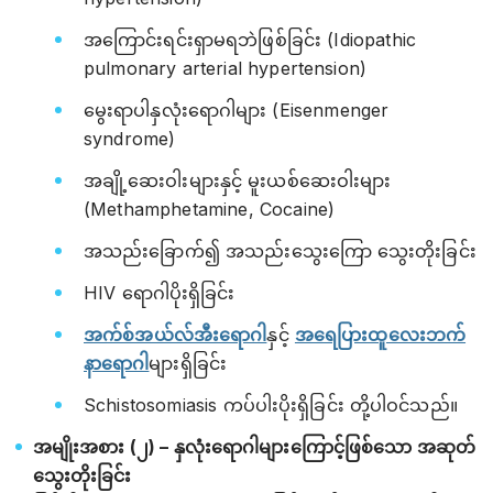
အကြောင်းရင်းရှာမရဘဲဖြစ်ခြင်း (Idiopathic
pulmonary arterial hypertension)
မွေးရာပါနှလုံးရောဂါများ (Eisenmenger
syndrome)
အချို့ဆေးဝါးများနှင့် မူးယစ်ဆေးဝါးများ
(Methamphetamine, Cocaine)
အသည်းခြောက်၍ အသည်းသွေးကြော သွေးတိုးခြင်း
HIV ရောဂါပိုးရှိခြင်း
အက်စ်အယ်လ်အီးရောဂါ
နှင့်
အရေပြားထူလေးဘက်
နာရောဂါ
များရှိခြင်း
Schistosomiasis ကပ်ပါးပိုးရှိခြင်း တို့ပါဝင်သည်။
အမျိုးအစား (၂) – နှလုံးရောဂါများကြောင့်ဖြစ်သော အဆုတ်
သွေးတိုးခြင်း