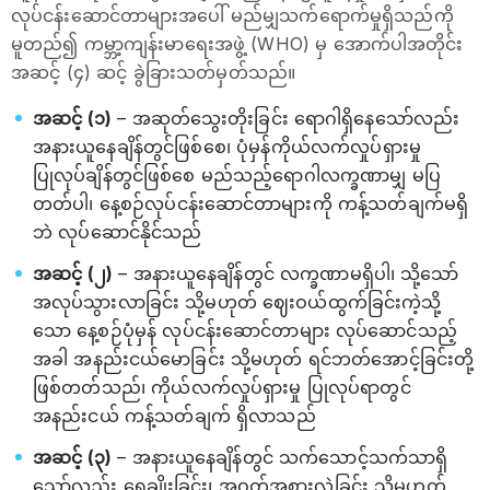
လုပ်ငန်းဆောင်တာများအပေါ် မည်မျှသက်ရောက်မှုရှိသည်ကို
မူတည်၍ ကမ္ဘာ့ကျန်းမာရေးအဖွဲ့ (WHO) မှ အောက်ပါအတိုင်း
အဆင့် (၄) ဆင့် ခွဲခြားသတ်မှတ်သည်။
အဆင့် (၁)
– အဆုတ်သွေးတိုးခြင်း ရောဂါရှိနေသော်လည်း
အနားယူနေချိန်တွင်ဖြစ်စေ၊ ပုံမှန်ကိုယ်လက်လှုပ်ရှားမှု
ပြုလုပ်ချိန်တွင်ဖြစ်စေ မည်သည့်ရောဂါလက္ခဏာမျှ မပြ
တတ်ပါ၊ နေ့စဉ်လုပ်ငန်းဆောင်တာများကို ကန့်သတ်ချက်မရှိ
ဘဲ လုပ်ဆောင်နိုင်သည်
အဆင့် (၂)
– အနားယူနေချိန်တွင် လက္ခဏာမရှိပါ၊ သို့သော်
အလုပ်သွားလာခြင်း သို့မဟုတ် ဈေးဝယ်ထွက်ခြင်းကဲ့သို့
သော နေ့စဉ်ပုံမှန် လုပ်ငန်းဆောင်တာများ လုပ်ဆောင်သည့်
အခါ အနည်းငယ်မောခြင်း သို့မဟုတ် ရင်ဘတ်အောင့်ခြင်းတို့
ဖြစ်တတ်သည်၊ ကိုယ်လက်လှုပ်ရှားမှု ပြုလုပ်ရာတွင်
အနည်းငယ် ကန့်သတ်ချက် ရှိလာသည်
အဆင့် (၃)
– အနားယူနေချိန်တွင် သက်သောင့်သက်သာရှိ
သော်လည်း ရေချိုးခြင်း၊ အဝတ်အစားလဲခြင်း သို့မဟုတ်