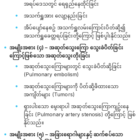
အရပ်ဒေသတွင် ရေရှည်နေထိုင်ခြင်း
အသက်ရှူအား လျော့နည်းခြင်း
အိပ်ပျော်နေစဥ် အသက်ရှူလမ်းကြောင်းပိတ်ဆို့၍
အသက်ရှူခေတ္တရပ်ခြင်းတို့ကြောင့် ဖြစ်ပွါးနိုင်သည်။
အမျိုးအစား (၄) – အဆုတ်သွေးကြော သွေးခဲပိတ်ခြင်း
ကြောင့်ဖြစ်သော အဆုတ်သွေးတိုးခြင်း
အဆုတ်သွေးကြောများတွင် သွေးခဲပိတ်ဆို့ခြင်း
(Pulmonary embolism)
အဆုတ်သွေးကြောများကို ပိတ်ဆို့ဖိထားသော
အကျိတ်များ (Tumors)
ရှားပါးသော မွေးရာပါ အဆုတ်သွေးကြောကျဥ်းနေ
ခြင်း (Pulmonary artery stenosis) တို့ကြောင့် ဖြစ်
နိုင်သည်။
အမျိုးအစား (၅) – အခြားရောဂါများနှင့် ဆက်စပ်သော