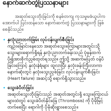
နောက်ဆက်တွဲပြဿနာများ
အဆုတ်သွေးတိုးခြင်းကို စနစ်တကျ ကုသမှုမခံယူပါက
အောက်ပါ ပြင်းထန်သော နောက်ဆက်တွဲ ပြဿနာများကို ဖြစ်
စေနိုင်သည်။
နှလုံးညာဘက်ခြမ်း လုပ်ငန်းပျက်စီးခြင်း
ကျဉ်းမြောင်းနေသော အဆုတ်သွေးကြောများအတွင်းသို့
သွေးများရောက်ရှိရန် နှလုံးညာဘက်ခန်းသည် ပုံမှန်ထက်
ပို၍အားစိုက်ညှစ်ထုတ်ရသည်။ ဤသို့ အဆက်မပြတ် ဝန်ပိ
ခြင်းကြောင့် နှလုံးနံရံများ ထူလာပြီး နှလုံးခန်းကြီးလာကာ
နောက်ဆုံးတွင် နှလုံးသွေးညှစ်ခြင်း လုပ်ငန်းပျက်စီးခြင်း
(Heart failure) အဆင့်သို့ ရောက်ရှိသွားသည်။
သွေးခဲပိတ်ခြင်း
အဆုတ်သွေးတိုးခြင်းသည် အဆုတ်အတွင်းရှိ သွေးကြောငယ်
များထဲတွင် သွေးခဲပိတ်နိုင်ခြေ (Thrombosis) ကို ပိုမိုမြင့်
တက်စေပြီး ရောဂါကို ပိုမိုဆိုးရွားစေသည်။