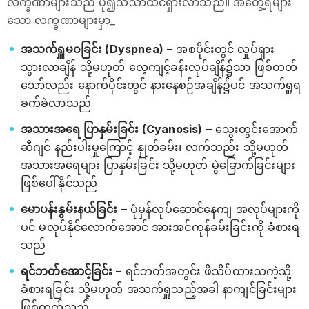
လက္ခဏာများသည် ပို၍သိသာထင်ရှားလာသည်။ အတွေ့ရများ
သော လက္ခဏာများမှာ_
အသက်ရှူမဝခြင်း (Dyspnea)
– အစပိုင်းတွင် လှုပ်ရှား
သွားလာချိန် သို့မဟုတ် လေ့ကျင့်ခန်းလုပ်ချိန်၌သာ ဖြစ်တတ်
သော်လည်း နောက်ပိုင်းတွင် နားနေစဉ်အချိန်၌ပင် အသက်ရှူရ
ခက်ခဲလာသည်
အသားအရေ ပြာနှမ်းခြင်း (Cyanosis)
– သွေးတွင်းအောက်
ဆီဂျင် နည်းပါးမှုကြောင့် နှုတ်ခမ်း၊ လက်သည်း သို့မဟုတ်
အသားအရေများ ပြာနှမ်းခြင်း သို့မဟုတ် မွဲခြောက်ခြင်းများ
ဖြစ်ပေါ်နိုင်သည်
မောပန်းနွမ်းနယ်ခြင်း
– ပုံမှန်လုပ်ဆောင်နေကျ အလုပ်များကို
ပင် မလုပ်နိုင်လောက်အောင် အားအင်ကုန်ခမ်းခြင်းကို ခံစားရ
သည်
ရင်ဘတ်အောင့်ခြင်း
– ရင်ဘတ်အတွင်း ဖိသိပ်ထားသကဲ့သို့
ခံစားရခြင်း သို့မဟုတ် အသက်ရှူသည့်အခါ နာကျင်ခြင်းများ
ဖြစ်တတ်သည်