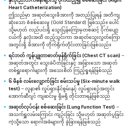
နှလုံးညာဘက်ခန်းများသို့ ပိုက်ထည့်၍ စစ်ဆေးခြင်း (Right
Heart Catheterization)
ဤသည်မှာ အဆုတ်သွေးဖိအားကို အတည်ပြုရန် အတိကျ
ဆုံးသော စံစစ်ဆေးမှု (Gold Standard) ဖြစ်သည်။ ပေါင်
သို့မဟုတ် လည်ပင်းရှိ သွေးပြန်ကြောမှတစ်ဆင့် ပိုက်ပျော့
ငယ်ကို နှလုံးအထိ ထည့်သွင်းကာ အဆုတ်သွေးလွှတ်ကြော
အတွင်းရှိ ဖိအားကို တိုက်ရိုက်တိုင်းတာခြင်းဖြစ်သည်။
ရင်ဘတ် ကွန်ပျူတာဓာတ်မှန်ရိုက်ခြင်း (Chest CT scan)
–
အဆုတ်အတွင်း သွေးခဲပိတ်ခြင်းနှင့် အခြားသော အဆုတ်
တစ်ရှူးရောဂါများကို အသေးစိတ် ကြည့်ရှုရန်ဖြစ်သည်
၆ မိနစ် လမ်းလျှောက်ခြင်း စမ်းသပ်မှု (Six-minute walk
test)
– လူနာ၏ လှုပ်ရှားနိုင်စွမ်းနှင့် လှုပ်ရှားစဉ်အတွင်း
အောက်ဆီဂျင် ကျဆင်းမှု ရှိမရှိ တိုင်းတာရန်ဖြစ်သည်
အဆုတ်လုပ်ငန်း စစ်ဆေးခြင်း (Lung Function Test)
–
အသက်ရှူလမ်းကြောင်း ကျဉ်းခြင်း သို့မဟုတ် အဆုတ်ပွခြင်း
ကဲ့သို့သော ရောဂါအခံများကို ခွဲခြားရန်ဖြစ်သည်