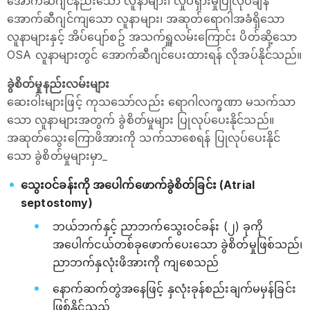
အောက်ဆီဂျင်နည်းသော လူနာများ၊ လှုပ်ရှားမှုပြုလုပ်ချိန်
အောက်ဆီဂျင်ကျသော လူနာများ၊ အဆုတ်ရောဂါအခံရှိသော
လူနာများနှင့် အိပ်ပျော်စဥ် အသက်ရှူလမ်းကြောင်း ပိတ်ဆို့သော
OSA လူနာများတွင် အောက်ဆီဂျင်ပေးထားရန် လိုအပ်နိုင်သည်။
ခွဲစိတ်မှုနည်းလမ်းများ
ဆေးဝါးများဖြင့် ကုသသော်လည်း ရောဂါလက္ခဏာ မသက်သာ
သော လူနာများအတွက် ခွဲစိတ်မှုများ ပြုလုပ်ပေးနိုင်သည်။
အဆုတ်သွေးကြောဖိအားကို သက်သာစေရန် ပြုလုပ်ပေးနိုင်
သော ခွဲစိတ်မှုများမှာ_
သွေးဝင်ခန်းကို အပေါက်ဖောက်ခွဲစိတ်ခြင်း (Atrial
septostomy)
ဘယ်ဘက်နှင့် ညာဘက်သွေးဝင်ခန်း (၂) ခုကို
အပေါက်ငယ်တစ်ခုဖောက်ပေးသော ခွဲစိတ်မှုဖြစ်သည်၊
ညာဘက်နှလုံးဖိအားကို ကျစေသည်
နောက်ဆက်တွဲအနေဖြင့် နှလုံးခုန်စည်းချက်မမှန်ခြင်း
ဖြစ်နိုင်သည်