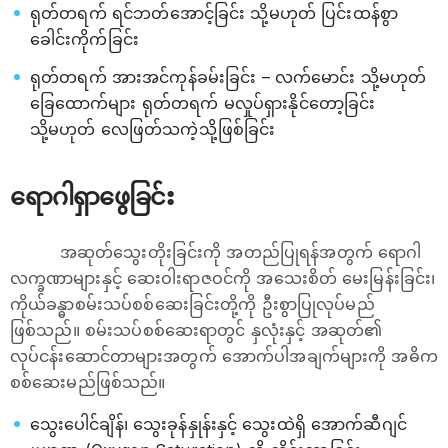
ရုတ်တရက် ရင်ဘတ်အောင့်ခြင်း သို့မဟုတ် ပြင်းထန်စွာ
ခေါင်းကိုက်ခြင်း
ရုတ်တရက် အားအင်ကုန်ခမ်းခြင်း – လက်မောင်း သို့မဟုတ်
ခြေထောက်များ ရုတ်တရက် မလှုပ်ရှားနိုင်တော့ခြင်း
သို့မဟုတ် လေဖြတ်သကဲ့သို့ဖြစ်ခြင်း
ရောဂါရှာဖွေခြင်း
အဆုတ်သွေးတိုးခြင်းကို အတည်ပြုရန်အတွက် ရောဂါ
လက္ခဏာများနှင့် ဆေးဝါးရာဇဝင်ကို အသေးစိတ် မေးမြန်းခြင်း၊
ကိုယ်ခန္ဓာစမ်းသပ်စစ်ဆေးခြင်းတို့ကို ဦးစွာပြုလုပ်မည်
ဖြစ်သည်။ စမ်းသပ်စစ်ဆေးရာတွင် နှလုံးနှင့် အဆုတ်၏
လုပ်ငန်းဆောင်တာများအတွက် အောက်ပါအချက်များကို အဓိက
စစ်ဆေးမည်ဖြစ်သည်။
သွေးပေါင်ချိန်၊ သွေးခုန်နှုန်းနှင့် သွေးထဲရှိ အောက်ဆီဂျင်