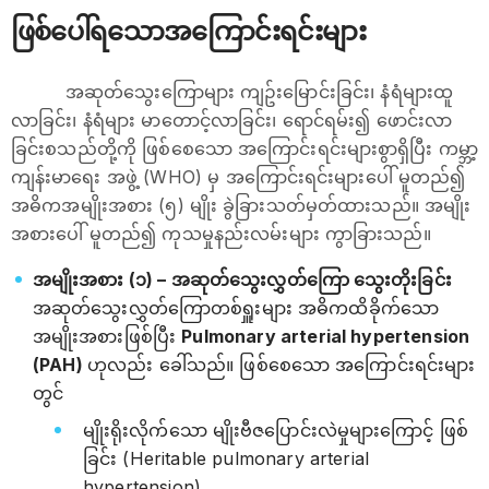
ဖြစ်ပေါ်ရသောအကြောင်းရင်းများ
အဆုတ်သွေးကြောများ ကျဥ်းမြောင်းခြင်း၊ နံရံများထူ
လာခြင်း၊ နံရံများ မာတောင့်လာခြင်း၊ ရောင်ရမ်း၍ ဖောင်းလာ
ခြင်းစသည်တို့ကို ဖြစ်စေသော အကြောင်းရင်းများစွာရှိပြီး ကမ္ဘာ့
ကျန်းမာရေး အဖွဲ့ (WHO) မှ အကြောင်းရင်းများပေါ် မူတည်၍
အဓိကအမျိုးအစား (၅) မျိုး ခွဲခြားသတ်မှတ်ထားသည်။ အမျိုး
အစားပေါ် မူတည်၍ ကုသမှုနည်းလမ်းများ ကွာခြားသည်။
အမျိုးအစား (၁) – အဆုတ်သွေးလွှတ်ကြော သွေးတိုးခြင်း
အဆုတ်သွေးလွှတ်ကြောတစ်ရှူးများ အဓိကထိခိုက်သော
အမျိုးအစားဖြစ်ပြီး
Pulmonary arterial hypertension
(PAH)
ဟုလည်း‌ ခေါ်သည်။ ဖြစ်စေသော အကြောင်းရင်းများ
တွင်
မျိုးရိုးလိုက်သော မျိုးဗီဇပြောင်းလဲမှုများကြောင့် ဖြစ်
ခြင်း (Heritable pulmonary arterial
hypertension)