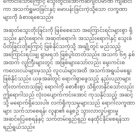
ကောင်းသောကြောင့် သွေးတွင်းအောက်ဆီဂျင်ပမာဏ ကျဆင်း
ကာ အသက်ရှူမဝခြင်းနှင့် မောပန်းခြင်းကဲ့သို့သော လက္ခဏာ
များကို ခံစားရစေသည်။
အဆုတ်သွေးတိုးခြင်းကို ဖြစ်စေသော အကြောင်းရင်းများစွာ ရှိ
သည်။ နှလုံးရောဂါ၊ အဆုတ်ရောဂါ၊ အသည်းရောဂါနှင့် သွေးခဲ
ပိတ်ခြင်းတို့ကြောင့် ဖြစ်နိုင်သကဲ့သို့ အချို့တွင် မည်သည့်
အကြောင်းရင်းမျှ ရှာမရဘဲ ဖြစ်ပွါးတတ်သည်။ အသက် ၆၅ နှစ်
အထက် လူကြီးများတွင် အဖြစ်များသော်လည်း မွေးကင်းစ
ကလေးငယ်များမှသည် လူငယ်များအထိ အသက်အရွယ်မရွေး
ဖြစ်နိုင်သည်။ ယခုအခါတွင် ရောဂါရှာဖွေသည့် နည်းပညာများ
တိုးတက်လာသဖြင့် ရောဂါကို စောစီးစွာ သိရှိလာနိုင်သော်လည်း
ဤရောဂါသည် လုံးဝပျောက်ကင်းအောင် ကုသနိုင်သည့် အဆင့်
သို့ မရောက်ရှိသေးပါ။ လက်ရှိကုသမှုများသည် ရောဂါလက္ခဏာ
များ သက်သာစေရန်၊ လူနာ၏ နေ့စဥ် သွားလာလှုပ်ရှားမှု
အဆင်ပြေစေရန်နှင့် သက်တမ်းရှည်ရှည် နေထိုင်နိုင်စေရန်သာ
ရည်ရွယ်သည်။