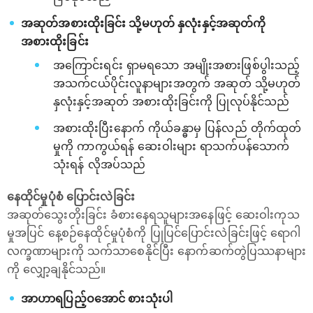
အဆုတ်အစားထိုးခြင်း သို့မဟုတ် နှလုံးနှင့်အဆုတ်ကို
အစားထိုးခြင်း
အကြောင်းရင်း ရှာမရသော အမျိုးအစားဖြစ်ပွါးသည့်
အသက်ငယ်ပိုင်းလူနာများအတွက် အဆုတ် သို့မဟုတ်
နှလုံးနှင့်အဆုတ် အစားထိုးခြင်းကို ပြုလုပ်နိုင်သည်
အစားထိုးပြီးနောက် ကိုယ်ခန္ဓာမှ ပြန်လည် တိုက်ထုတ်
မှုကို ကာကွယ်ရန် ဆေးဝါးများ ရာသက်ပန်သောက်
သုံးရန် လိုအပ်သည်
နေထိုင်မှုပုံစံ ပြောင်းလဲခြင်း
အဆုတ်သွေးတိုးခြင်း ခံစားနေရသူများအနေဖြင့် ဆေးဝါးကုသ
မှုအပြင် နေ့စဉ်နေထိုင်မှုပုံစံကို ပြုပြင်ပြောင်းလဲခြင်းဖြင့် ရောဂါ
လက္ခဏာများကို သက်သာစေနိုင်ပြီး နောက်ဆက်တွဲပြဿနာများ
ကို လျှော့ချနိုင်သည်။
အာဟာရပြည့်ဝအောင် စားသုံးပါ