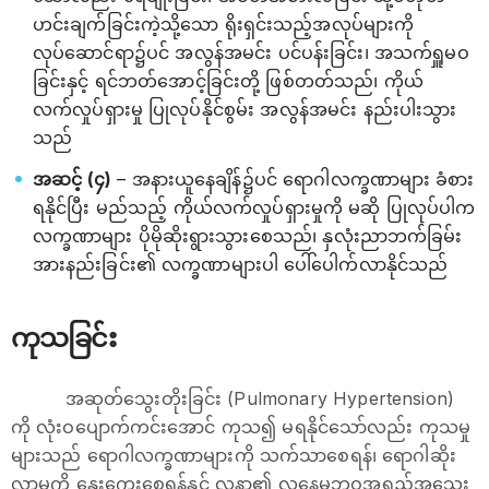
ဟင်းချက်ခြင်းကဲ့သို့သော ရိုးရှင်းသည့်အလုပ်များကို
လုပ်ဆောင်ရာ၌ပင် အလွန်အမင်း ပင်ပန်းခြင်း၊ အသက်ရှူမဝ
ခြင်းနှင့် ရင်ဘတ်အောင့်ခြင်းတို့ ဖြစ်တတ်သည်၊ ကိုယ်
လက်လှုပ်ရှားမှု ပြုလုပ်နိုင်စွမ်း အလွန်အမင်း နည်းပါးသွား
သည်
အဆင့် (၄)
– အနားယူနေချိန်၌ပင် ရောဂါလက္ခဏာများ ခံစား
ရနိုင်ပြီး မည်သည့် ကိုယ်လက်လှုပ်ရှားမှုကို မဆို ပြုလုပ်ပါက
လက္ခဏာများ ပိုမိုဆိုးရွားသွားစေသည်၊ နှလုံးညာဘက်ခြမ်း
အားနည်းခြင်း၏ လက္ခဏာများပါ ပေါ်ပေါက်လာနိုင်သည်
ကုသခြင်း
အဆုတ်သွေးတိုးခြင်း (Pulmonary Hypertension)
ကို လုံးဝပျောက်ကင်းအောင် ကုသ၍ မရနိုင်သော်လည်း ကုသမှု
များသည် ရောဂါလက္ခဏာများကို သက်သာစေရန်၊ ရောဂါဆိုး
လာမှုကို နှေးကွေးစေရန်နှင့် လူနာ၏ လူနေမှုဘဝအရည်အသွေး