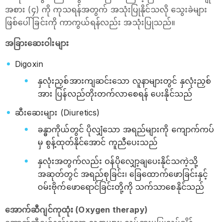
အစား (၄) ကို ကုသရန်အတွက် အသုံးပြုနိုင်သလို သွေးခဲများ
ဖြစ်ပေါ်ခြင်းကို ကာကွယ်ရန်လည်း အသုံးပြုသည်။
အခြားဆေးဝါးများ
Digoxin
နှလုံးညှစ်အားကျဆင်းသော လူနာများတွင် နှလုံးညှစ်
အား ပြန်လည်တိုးတက်လာစေရန် ပေးနိုင်သည်
ဆီးဆေးများ (Diuretics)
ခန္ဓာကိုယ်တွင် ပိုလျှံသော အရည်များကို ကျောက်ကပ်
မှ စွန့်ထုတ်နိုင်အောင် ကူညီပေးသည်
နှလုံးအတွက်လည်း ဝန်ပိုလျှော့ချပေးနိုင်သကဲ့သို့
အဆုတ်တွင် အရည်စုခြင်း၊ ခြေထောက်ဖောခြင်းနှင့်
ဝမ်းဗိုက်ဖောရောင်ခြင်းတို့ကို သက်သာစေနိုင်သည်
အောက်ဆီဂျင်ကုထုံး (Oxygen therapy)