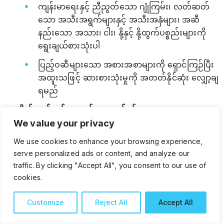
ကျန်းမာရေးနှင့် ညီညွတ်သော ဂျုံကြမ်း၊ လတ်ဆတ်
သော အသီးအရွက်များနှင့် အသီးအနှံများ၊ အဆီ
နည်းသော အသား၊ ငါး၊ နို့နှင့် နို့ထွက်ပစ္စည်းများကို
ရွေးချယ်စားသုံးပါ
ပြည့်ဝဆီများသော အစားအစာများကို ရှောင်ကြဉ်ပြီး
အထူးသဖြင့် ဆားစားသုံးမှုကို အတတ်နိုင်ဆုံး လျှော့ချ
ရမည်
ကိုယ်လက်လှုပ်ရှားမှုနှင့် လေ့ကျင့်ခန်း
We value your privacy
လက္ခဏာပြင်းထန်မှုအလိုက် သင့်တော်သော
လေ့ကျင့်ခန်း (ဥပမာ – လမ်းလျှောက်ခြင်း) ကို
We use cookies to enhance your browsing experience,
တတ်ကျွမ်းသူများနှင့် တိုင်ပင်၍ ပုံမှန်လုပ်ဆောင်ပါ
serve personalized ads or content, and analyze our
traffic. By clicking "Accept All", you consent to our use of
ကိုယ်အလေးချိန် ထိန်းသိမ်းပါ
cookies.
ကိုယ်အလေးချိန် လွန်ကဲခြင်းသည် နှလုံးကို ပိုမိုအလုပ်
လုပ်စေရသောကြောင့် ကျန်းမာသော ကိုယ်အလေးချိန်
Customize
Reject All
Accept All
ရှိနေစေရန် ဂရုစိုက်ပါ