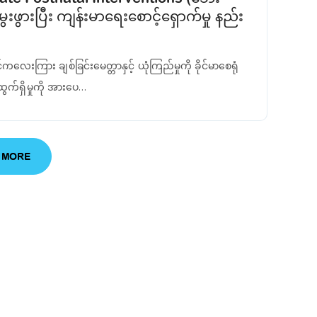
းဖွားပြီး ကျန်းမာ‌ရေးစောင့်ရှောက်မှု နည်း
်ကလေးကြား ချစ်ခြင်းမေတ္တာနှင့် ယုံကြည်မှုကို ခိုင်မာစေရုံ
ထွက်ရှိမှုကို အားပေ…
 MORE