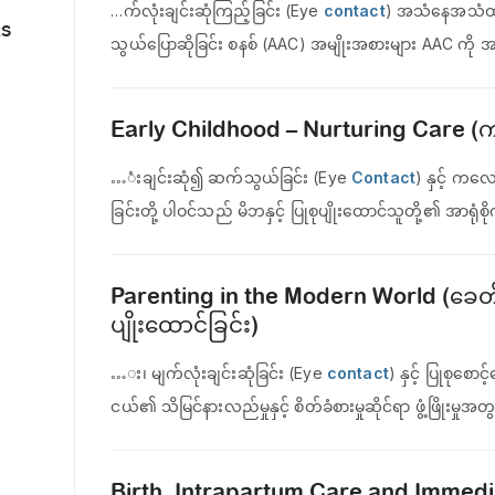
…က်လုံးချင်းဆုံကြည့်ခြင်း (Eye
contact
) အသံနေအသံထား
RS
သွယ်ပြောဆိုခြင်း စနစ် (AAC) အမျိုးအစားများ AAC ကို
Early Childhood – Nurturing Care (
…ံးချင်းဆုံ၍ ဆက်သွယ်ခြင်း (Eye
Contact
) နှင့် ကလေ
ခြင်းတို့ ပါဝင်သည် မိဘနှင့် ပြုစုပျိုးထောင်သူတို့၏ အာရုံစို
Parenting in the Modern World (ခေတ်
ပျိုးထောင်ခြင်း)
…း၊ မျက်လုံးချင်းဆုံခြင်း (Eye
contact
) နှင့် ပြုစု
ငယ်၏ သိမြင်နားလည်မှုနှင့် စိတ်ခံစားမှုဆိုင်ရာ ဖွံ့ဖြိုးမ
Birth, Intrapartum Care and Immedi