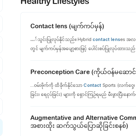
Healthy Lifestyles
Contact lens (မျက်ကပ်မှန်)
…်သွင်းပြုလုပ်နိုင်သည်။ Hybrid
contact lens
es အလယ
တွင် မျက်ကပ်မှန်အပျော့စားဖြင့် ပေါင်းစပ်ပြုလုပ်ထားသ
Preconception Care (ကိုယ်ဝန်မဆောင်မီ
…ဝမ်းဗိုက်ကို ထိခိုက်နိုင်သော
Contact
Sports (လက်ဝှေ့၊ ဘ
ခြင်း၊ ရေငုပ်ခြင်း) များကို ရှောင်ကြဉ်ရမည် မီးဖွားပြီးနေ
Augmentative and Alternative Commu
အစားထိုး ဆက်သွယ်ပြောဆိုခြင်းစနစ်)