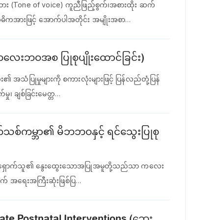
 (Tone of voice) ကူညီဖြည့်စွက်၊အစားထိုး ဆက်
 အဓိကအားဖြင့် အောက်ပါအတိုင်း အမျိုးအစာ…
ကလေးဘဝအစ ပြုစုပျိုးထောင်ခြင်း)
း၏ အသံပြုမှုများကို စကားလုံးများဖြင့် ပြန်လည်တုံ့ပြန်
က်မှု၊ ချစ်ခြင်းမေတ္တ…
သစ်ကမ္ဘာ၏ မိဘဘဝနှင့် ရင်သွေးပြုစု
စောင့်ရှောက်သူ၏ နွေးထွေးသောအပြုအမူတို့သည်သာ ကလေး
ှုအတွက် အရေးအကြီးဆုံးဖြစ်ပြ…
ate Postnatal Interventions (ဘေး