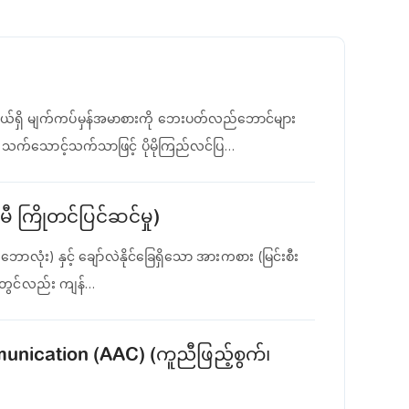
်ရှိ မျက်ကပ်မှန်အမာစားကို ဘေးပတ်လည်ဘောင်များ
ည် သက်သောင့်သက်သာဖြင့် ပိုမိုကြည်လင်ပြ…
 ကြိုတင်ပြင်ဆင်မှု)
ောလုံး) နှင့် ချော်လဲနိုင်ခြေရှိသော အားကစား (မြင်းစီး
ာက်တွင်လည်း ကျန်…
nication (AAC) (ကူညီဖြည့်စွက်၊