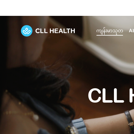
ကျန်းမာသုတ
A
Explore Services
Our Facilities
View all health articles
About us
Discover our commitment to transforming h
Comprehensive care for your health and 
Comprehensive care for your health and 
Emergencies
CLL 
Our history
Diseases and Conditions
Primary care
Our polyclinics
Develo
Quality primary and specialty care near you
Symptoms
Careers
Immunisation
Diagnos
Our clinics
Tests and Procedures
Digestive care
Fertilit
Diagnostics and treatment in one place