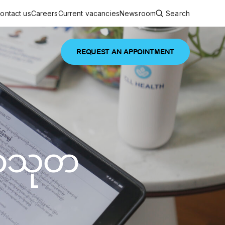
ontact us
Careers
Current vacancies
Newsroom
Search
REQUEST AN APPOINTMENT
ouncements
 services
Featured article
 comprehensive interdisciplinary
stage of life
မာသုတ
are
inic
and continuing health care from prenatal
es, coordinating with specialists as
e Facility Inaugurated in Yangon for
amilies