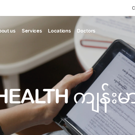
C
bout us
Services
Locations
Doctors
Find Health articles by first letter
News & Ann
Our clinics
Our featured
ealthcare
A
B
C
D
E
F
G
H
I
J
K
well-being
well-being
Dedicated to providing
Trusted care for every 
L
M
N
O
P
Q
R
S
T
U
V
healthcare services
W
X
Y
Z
#
HEALTH ကျန်း
Primary c
pmental screening
Shin Saw Pu Cl
Comprehensive 
Or search by keyword
tics
to elderly stag
A Top-Tier Primary Car
needed
Local and Expatriate F
ALL ARTICLES
y care