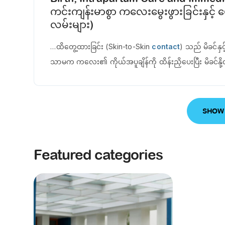
ကင်းကျန်းမာစွာ ကလေးမွေးဖွားခြင်းနှင့် မွေ
လမ်းများ)
…ထိတွေ့ထားခြင်း (Skin-to-Skin
contact
) သည် မိခင်နှင့
သာမက ကလေး၏ ကိုယ်အပူချိန်ကို ထိန်းညှိပေးပြီး မိခင်နို့
SHOW
Featured categories