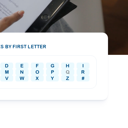
PRESS RELEASE
29 AUG 2024
DISEASES AND CONDITIONS
CLL HEALTH unveils
22 APR 2026
Shin Saw Pu Clinic in
Melioidosis (မယ်လီယွိုက်ဒိုး
Yangon, advancing
er
S BY FIRST LETTER
ဆစ် ပြင်းထန်ကူးစက်ရောဂါ)
primary care
gh
services
ဘက်တီးရီးယားပိုးကြောင့်ဖြစ်သော မယ်
gyin
D
E
F
G
H
I
လီယွိုက်ဒိုးဆစ် ပြင်းထန်
 and
Yangon, Myanmar, 29
M
N
O
P
Q
R
ကူးစက်ရောဂါ...
August 2024 — CLL
V
W
X
Y
Z
#
HEALTH is delighted to
8
announce the...
L
o