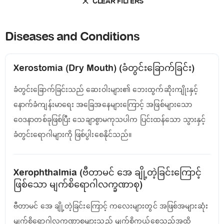
CLEAR FILTERS
Diseases and Conditions
Xerostomia (Dry Mouth) (ခံတွင်းခြောက်ခြင်း)
ခံတွင်းခြောက်ခြင်းသည် ဆေးဝါးများ၏ ဘေးထွက်ဆိုးကျိုးနှင့်
နောက်ခံကျန်းမာရေး အခြေအနေများကြောင့် အဖြစ်များသော
ဝေဒနာတစ်ခုဖြစ်ပြီး သေချာစွာမကုသပါက ပြင်းထန်သော သွားနှင့်
ခံတွင်းရောဂါများကို ဖြစ်ပွါးစေနိုင်သည်။
Xerophthalmia (ဗီတာမင် အေ ချို့တဲ့ခြင်းကြောင့်
ဖြစ်သော မျက်စိရောဂါလက္ခဏာစု)
ဗီတာမင် အေ ချို့တဲ့ခြင်းကြောင့် ကလေးများတွင် အဖြစ်အများဆုံး
မျက်စိရောဂါလက္ခဏာစုများသည် မျက်စိကွယ်စေသည်အထိ