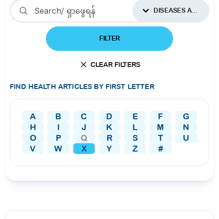
DISEASES AND CONDITIONS
FILTER
CLEAR FILTERS
FIND HEALTH ARTICLES BY FIRST LETTER
A
B
C
D
E
F
G
H
I
J
K
L
M
N
O
P
Q
R
S
T
U
V
W
X
Y
Z
#