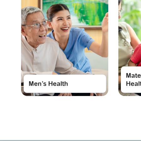
Mate
Men’s Health
Heal