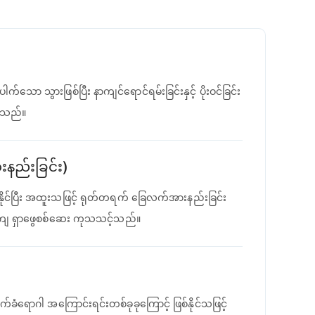
ော သွားဖြစ်ပြီး နာကျင်ရောင်ရမ်းခြင်းနှင့် ပိုးဝင်ခြင်း
ပ်သည်။
နည်းခြင်း)
စ်နိုင်ပြီး အထူးသဖြင့် ရုတ်တရက် ခြေလက်အားနည်းခြင်း
ကျ ရှာဖွေစစ်ဆေး ကုသသင့်သည်။
ရောဂါ အကြောင်းရင်းတစ်ခုခုကြောင့် ဖြစ်နိုင်သဖြင့်