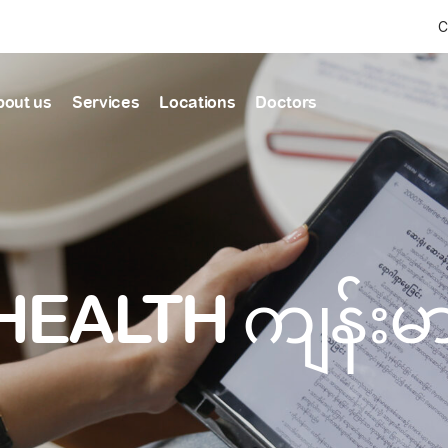
C
bout us
Services
Locations
Doctors
Find Health articles by first letter
News & Ann
Our clinics
Our featured
ealthcare
A
B
C
D
E
F
G
H
I
J
K
well-being
well-being
Dedicated to providing
Trusted care for every 
L
M
N
O
P
Q
R
S
T
U
V
healthcare services
W
X
Y
Z
#
HEALTH ကျန်း
Primary c
pmental screening
Shin Saw Pu Cl
Comprehensive 
Or search by keyword
tics
to elderly stag
A Top-Tier Primary Car
needed
Local and Expatriate F
ALL ARTICLES
y care