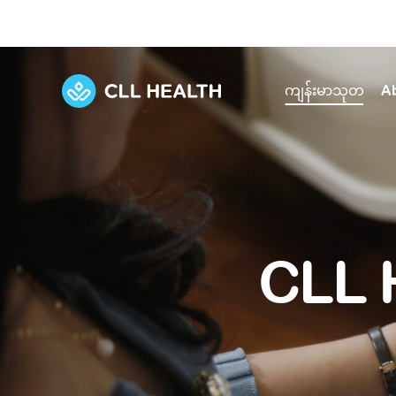
ကျန်းမာသုတ
A
Explore Services
Our Facilities
View all health articles
About us
Discover our commitment to transforming h
Comprehensive care for your health and 
Comprehensive care for your health and 
Emergencies
CLL 
Our history
Diseases and Conditions
Primary care
Our polyclinics
Develo
Quality primary and specialty care near you
Symptoms
Careers
Immunisation
Diagnos
Our clinics
Tests and Procedures
Digestive care
Fertilit
Diagnostics and treatment in one place