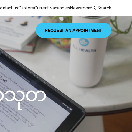
ontact us
Careers
Current vacancies
Newsroom
Search
REQUEST AN APPOINTMENT
ouncements
 services
Featured article
 comprehensive interdisciplinary
stage of life
မာသုတ
are
inic
and continuing health care from prenatal
es, coordinating with specialists as
e Facility Inaugurated in Yangon for
amilies