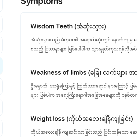
Symptoms
Wisdom Teeth (အံဆုံးသွား)
အံဆုံးသွားသည် ခံတွင်း၏ အနောက်ဆုံးတွင် နောက်ကျမှ ပေါက်သ
စသည့် ပြဿနာများ ဖြစ်ပေါ်ပါက သွားနှုတ်ကုသရန်လိုအ
Weakness of limbs (ခြေ၊ လက်များ အား
ဦးနှောက်၊ အာရုံကြောနှင့် ကြွက်သားရောဂါများကြောင့် ဖြ
များ ဖြစ်ပါက အရေးကြီးရောဂါအခြေအနေများကို စနစ်တ
Weight loss (ကိုယ်အလေးချိန်ကျခြင်း)
ကိုယ်အလေးချိန် ကျဆင်းလာခြင်းသည် ပြင်းထန်သော နောက်ခံ