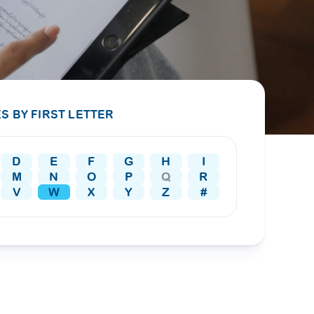
PRESS RELEASE
29 AUG 2024
DISEASES AND CONDITIONS
CLL HEALTH unveils
22 APR 2026
Shin Saw Pu Clinic in
Melioidosis (မယ်လီယွိုက်ဒိုး
Yangon, advancing
er
S BY FIRST LETTER
ဆစ် ပြင်းထန်ကူးစက်ရောဂါ)
primary care
gh
services
ဘက်တီးရီးယားပိုးကြောင့်ဖြစ်သော မယ်
gyin
D
E
F
G
H
I
လီယွိုက်ဒိုးဆစ် ပြင်းထန်
 and
Yangon, Myanmar, 29
M
N
O
P
Q
R
ကူးစက်ရောဂါ...
August 2024 — CLL
V
W
X
Y
Z
#
HEALTH is delighted to
8
announce the...
L
o