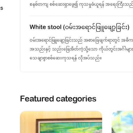
စနစ်တကျ စစ်ဆေးရှာဖွေ၍ ကုသမှုခံယူရန် အရေးကြီးသည
RS
White stool (ဝမ်းအရောင်ဖြူဖျော့ခြင်း)
ဝမ်းအရောင်ဖြူဖျော့ခြင်းသည် အစာခြေဖျက်ရာတွင် အဓိကပါဝင
အသည်းနှင့် သည်းခြေအိတ်ကဲ့သို့သော ကိုယ်တွင်းအင်္ဂါမျ
သေချာစွာစစ်ဆေးကုသရန် လိုအပ်သည်။
Featured categories