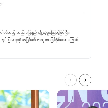
်။
်သည့် သည်းခြေရည် ချို့တဲ့မှုကြောင့်ဖြစ်ပြီး၊
ားတွင် ပြဿနာရှိနေခြင်း၏ လက္ခဏာဖြစ်နိုင်သောကြောင့်