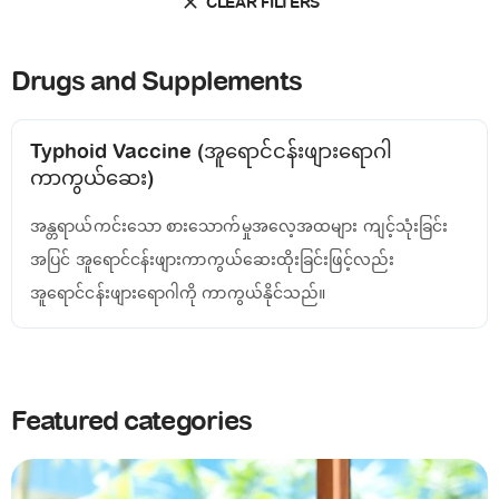
CLEAR FILTERS
Drugs and Supplements
Typhoid Vaccine (အူရောင်ငန်းဖျားရောဂါ
ကာကွယ်ဆေး)
အန္တရာယ်ကင်းသော စားသောက်မှုအလေ့အထများ ကျင့်သုံးခြင်း
အပြင် အူရောင်ငန်းဖျားကာကွယ်ဆေးထိုးခြင်းဖြင့်လည်း
အူရောင်ငန်းဖျားရောဂါကို ကာကွယ်နိုင်သည်။
Featured categories