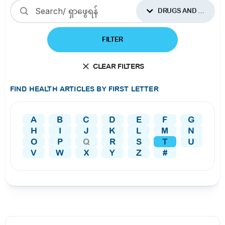
DRUGS AND SUPPLEMENTS
FILTER
CLEAR FILTERS
FIND HEALTH ARTICLES BY FIRST LETTER
A
B
C
D
E
F
G
H
I
J
K
L
M
N
O
P
Q
R
S
T
U
V
W
X
Y
Z
#