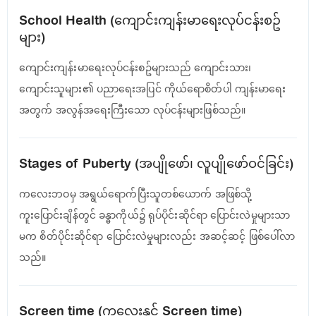
School Health (ကျောင်းကျန်းမာရေးလုပ်ငန်းစဥ်
များ)
ကျောင်းကျန်းမာရေးလုပ်ငန်းစဥ်များသည် ကျောင်းသား၊
ကျောင်းသူများ၏ ပညာရေးအပြင် ကိုယ်‌ရောစိတ်ပါ ကျန်းမာရေး
အတွက် အလွန်အရေးကြီးသော လုပ်ငန်းများဖြစ်သည်။
Stages of Puberty (အပျိုဖော်၊ လူပျိုဖော်ဝင်ခြင်း)
ကလေးဘဝမှ အရွယ်ရောက်ပြီးသူတစ်ယောက် အဖြစ်သို့
ကူးပြောင်းချိန်တွင် ခန္ဓာကိုယ်၌ ရုပ်ပိုင်းဆိုင်ရာ ပြောင်းလဲမှုများသာ
မက စိတ်ပိုင်းဆိုင်ရာ ပြောင်းလဲမှုများလည်း အဆင့်ဆင့် ဖြစ်ပေါ်လာ
သည်။
Screen time (ကလေးနှင့် Screen time)