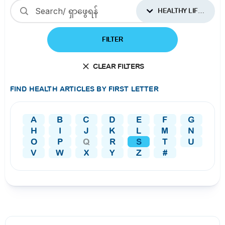
HEALTHY LIFESTYLES
FILTER
CLEAR FILTERS
FIND HEALTH ARTICLES BY FIRST LETTER
A
B
C
D
E
F
G
H
I
J
K
L
M
N
O
P
Q
R
S
T
U
V
W
X
Y
Z
#