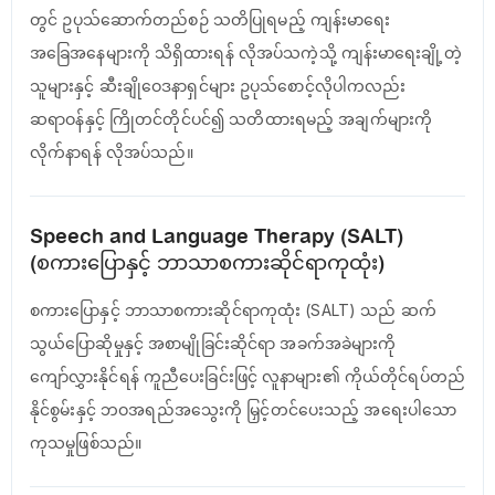
တွင် ဥပုသ်ဆောက်တည်စဉ် သတိပြုရမည့် ကျန်းမာရေး
အခြေအနေများကို သိရှိထားရန် လိုအပ်သကဲ့သို့ ကျန်းမာရေးချို့တဲ့
သူများနှင့် ဆီးချိုဝေဒနာရှင်များ ဥပုသ်စောင့်လိုပါကလည်း
ဆရာဝန်နှင့် ကြိုတင်တိုင်ပင်၍ သတိထားရမည့် အချက်များကို
လိုက်နာရန် လိုအပ်သည်။
Speech and Language Therapy (SALT)
(စကားပြောနှင့် ဘာသာစကားဆိုင်ရာကုထုံး)
စကားပြောနှင့် ဘာသာစကားဆိုင်ရာကုထုံး (SALT) သည် ဆက်
သွယ်ပြောဆိုမှုနှင့် အစာမျိုခြင်းဆိုင်ရာ အခက်အခဲများကို
ကျော်လွှားနိုင်ရန် ကူညီပေးခြင်းဖြင့် လူနာများ၏ ကိုယ်တိုင်ရပ်တည်
နိုင်စွမ်းနှင့် ဘဝအရည်အသွေးကို မြှင့်တင်ပေးသည့် အရေးပါသော
ကုသမှုဖြစ်သည်။