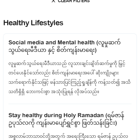
CLEAR FILTERS
Healthy Lifestyles
Social media and Mental health (လူမှုဆက်
သွယ်ရေးမီဒီယာ နှင့် စိတ်ကျန်းမာရေး)
လူမှုဆက်သွယ်ရေးမီဒီယာသည် လူသားချင်းချိတ်ဆက်မှုကို မြှင့်
တင်ပေးနိုင်သော်လည်း စိတ်ကျန်းမာရေးအပေါ် ဆိုးကျိုးများ
သက်ရောက်နိုင်သဖြင့် ဖန်သားပြင်ကြည့်ရှုချိန်ကို ကန့်သတ်၍ အသိ
သတိရှိရှိ ဘေးကင်းစွာ အသုံးပြုရန် လိုအပ်သည်။
Stay healthy during Holy Ramadan (ရမ်ဇာန်
ဥပုသ်လကို ကျန်းမာပျော်ရွှင်စွာ ဖြတ်သန်းခြင်း)
အစ္စလာမ်ဘာသာဝင်တို့အတွက် အရေးကြီးသော ရမ်ဇာန် ဥပုသ်လ