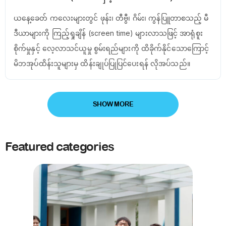
ယနေ့ခေတ် ကလေးများတွင် ဖုန်း၊ တီဗွီ၊ ဂိမ်း၊ ကွန်ပြူတာစသည့် မီ
ဒီယာများကို ကြည့်ရှုချိန် (screen time) များလာသဖြင့် အာရုံစူး
စိုက်မှုနှင့် လေ့လာသင်ယူမှု စွမ်းရည်များကို ထိခိုက်နိုင်သောကြောင့်
မိဘအုပ်ထိန်းသူများမှ ထိန်းချုပ်ပြုပြင်ပေးရန် လိုအပ်သည်။
SHOW MORE
Featured categories