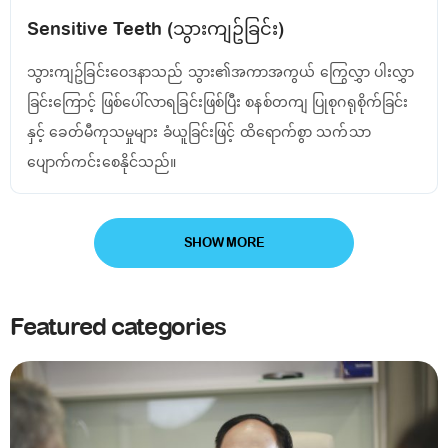
Sensitive Teeth (သွားကျဥ်ခြင်း)
သွားကျဥ်ခြင်းဝေဒနာသည် သွား၏အကာအကွယ် ကြွေလွှာ ပါးလွှာ
ခြင်းကြောင့် ဖြစ်ပေါ်လာရခြင်းဖြစ်ပြီး စနစ်တကျ ပြုစုဂရုစိုက်ခြင်း
နှင့် ခေတ်မီကုသမှုများ ခံယူခြင်းဖြင့် ထိရောက်စွာ သက်သာ
ပျောက်ကင်းစေနိုင်သည်။
SHOW MORE
Featured categories