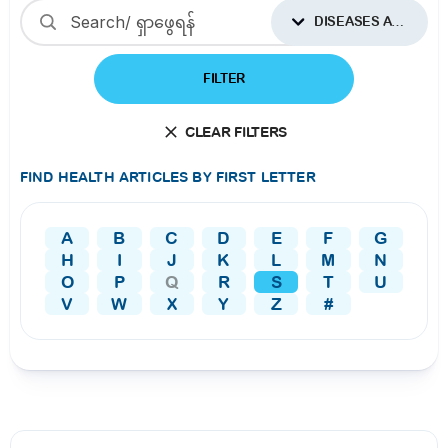
DISEASES AND CONDITIONS
FILTER
CLEAR FILTERS
FIND HEALTH ARTICLES BY FIRST LETTER
A
B
C
D
E
F
G
H
I
J
K
L
M
N
O
P
Q
R
S
T
U
V
W
X
Y
Z
#