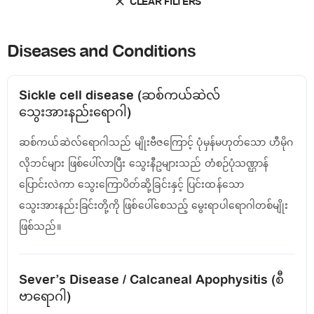
CLEAR FILTERS
Diseases and Conditions
Sickle cell disease (ဆစ်ကယ်ဆဲလ်
သွေးအားနည်းရောဂါ)
ဆစ်ကယ်ဆဲလ်ရောဂါသည် မျိုးဗီဇကြောင့် ပုံမှန်မဟုတ်သော ဟီမိုဂ
လိုဘင်များ ဖြစ်ပေါ်လာပြီး သွေးနီဥများသည် တံစဉ်ပုံသဏ္ဌာန်
ပြောင်းလဲကာ သွေးကြောပိတ်ဆို့ခြင်းနှင့် ပြင်းထန်သော
သွေးအားနည်းခြင်းတို့ကို ဖြစ်ပေါ်စေသည့် မွေးရာပါရောဂါတစ်မျိုး
ဖြစ်သည်။
Sever’s Disease / Calcaneal Apophysitis (စီ
ဗာရောဂါ)