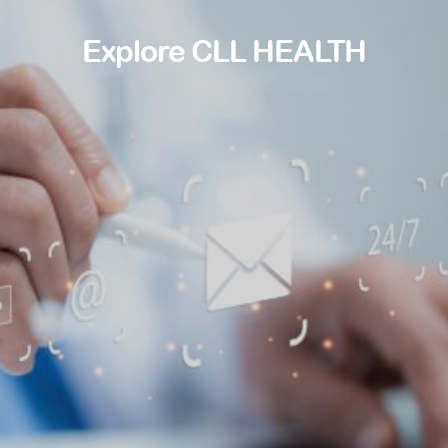
Explore CLL HEALTH
Find a doctor
Find a location
Explore
Explore our
Opportunities at
services
CLL HEALTH