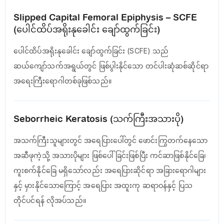
Slipped Capital Femoral Epiphysis – SCFE
(ပေါင်ထိပ်အရိုးနုခေါင်း ချော်ထွက်ခြင်း)
ပေါင်ထိပ်အရိုးနုခေါင်း ချော်ထွက်ခြင်း (SCFE) သည်
ဆယ်ကျော်သက်အရွယ်တွင် ဖြစ်ပွါးနိုင်သော တင်ပါးဆုံဆစ်ဆိုင်ရာ
အရေးကြီးရောဂါတစ်ခုဖြစ်သည်။
Seborrheic Keratosis (သက်ကြီးအသားပို)
အသက်ကြီးသူများတွင် အရေပြားပေါ်တွင် ဖောင်းကြွတက်နေသော
အဆီဖုကဲ့သို့ အသားပိုများ ဖြစ်ပေါ်ခြင်းဖြစ်ပြီး ကင်ဆာဖြစ်နိုင်ခြေ၊
ကူးစက်နိုင်ခြေ မရှိသော်လည်း အရေပြားဆိုင်ရာ အခြားရောဂါများ
နှင့် မှားနိုင်သောကြောင့် အရေပြား အထူးကု ဆရာဝန်နှင့် ပြသ
တိုင်ပင်ရန် လိုအပ်သည်။