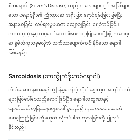
စီဗာရောဂါ (Sever’s Disease) သည် ကလေးများတွင် အဖြစ်များ
သော ဖနောင့်ရိုး၏ ကြီးထွားဆဲ အရိုးပြား ရောင်ရမ်းခြင်းဖြစ်ပြီး၊
အနားယူခြင်း၊ လှုပ်ရှားမှုပမာဏ လျှော့ချခြင်း၊ ရေခဲကပ်ခြင်း၊
ကာယကုထုံးနှင့် သင့်တော်သော ဖိနပ်အသုံးပြုခြင်းတို့ဖြင့် အများစု
မှာ ခွဲစိတ်ကုသမှုမလိုဘဲ သက်သာပျောက်ကင်းနိုင်သော ရောဂါ
ဖြစ်သည်။
Sarcoidosis (ဆာကွိုက်ဒိုးဆစ်ရောဂါ)
ကိုယ်ခံအားစနစ် မူမမှန်တုံ့ပြန်မှုကြောင့် ကိုယ်ခန္ဓာတွင် အကျိတ်ငယ်
များ ဖြစ်ပေါ်စေသည့်ရောဂါဖြစ်ပြီး၊ ရောဂါလက္ခဏာနှင့်
နောက်ဆက်တွဲပြဿနာများပေါ် မူတည်၍ ကုသမှုမပေးသေးဘဲ
စောင့်ကြည့်ခြင်း သို့မဟုတ် လိုအပ်ပါက ကုသခြင်းတို့ ပြုလုပ်
နိုင်သည်။