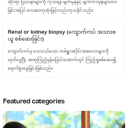
ဆိုင်ရာ ပြဿနာများကို ကုသရန် မျက်မှန်နှင့် မျက်ကပ်မှန်များတပ်
ခြင်းအပြင် လေဆာကုထုံးဖြင့်လည်းကုသနိုင်သည်။
Renal or kidney biopsy (ကျောက်ကပ် အသားစ
ယူ စစ်ဆေးခြင်း)
ကျောက်ကပ်မှ သေးငယ်သော တစ်ရှူးအပိုင်းအစလေးများကို
ထုတ်ယူပြီး အဏုကြည့်မှန်ပြောင်းအောက်တွင် ကြည့်ရှုစစ်ဆေး၍
‌ရောဂါရှာဖွေခြင်းဖြစ်သည်။
Featured categories