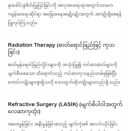
နှာခေါင်းခွဲစိတ်ပြုပြင်ခြင်းကို အလှအပရေးရာအတွက်သာမက
ကျန်းမာရေးဆိုင်ရာ အခြေအနေအမျိုးမျိုးအတွက် အကျိုးရှိစေရန်
ပြုလုပ်ကြသည်။
Radiation Therapy (ဓာတ်ရောင်ခြည်ဖြင့် ကုသ
ခြင်း)
ဓာတ်မှန်ရောင်ခြည်လှိုင်းများကို အသုံးပြု၍ ကင်ဆာဆဲလ်များကို
ပျက်စီးစေသော ထိရောက်သည့် ကင်ဆာကုသနည်းတစ်ခုဖြစ်ပြီး
ကောင်းကျိုးများစွာရှိသလို ဘေးထွက်ဆိုးကျိုးများလည်းရှိသည်။
Refractive Surgery (LASIK) (မျက်စိပါဝါအတွက်
လေဆာကုထုံး)
အဝေးမှုန်ခြင်း၊ အနီးမှုန်ခြင်းစသည့် မျက်လုံး၏ အလင်းယိုင်ခြင်း