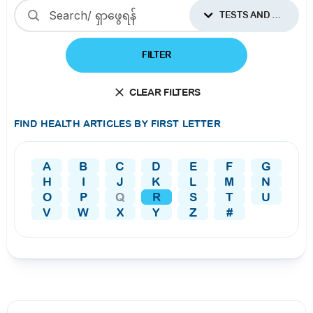
TESTS AND PROCEDURES
FILTER
CLEAR FILTERS
FIND HEALTH ARTICLES BY FIRST LETTER
A
B
C
D
E
F
G
H
I
J
K
L
M
N
O
P
Q
R
S
T
U
V
W
X
Y
Z
#