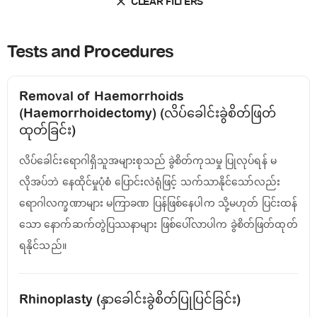
CLEAR FILTERS
Tests and Procedures
Removal of Haemorrhoids
(Haemorrhoidectomy) (လိပ်ခေါင်းခွဲစိတ်ဖြတ်
ထုတ်ခြင်း)
လိပ်ခေါင်းရောဂါရှိသူအများစုသည် ခွဲစိတ်ကုသမှု ပြုလုပ်ရန် မ
လိုအပ်ဘဲ နေထိုင်မှုပုံစံ ပြောင်းလဲရုံဖြင့် သက်သာနိုင်သော်လည်း
ရောဂါလက္ခဏာများ မကြာခဏ ပြန်ဖြစ်နေပါက သို့မဟုတ် ပြင်းထန်
သော နောက်ဆက်တွဲပြဿနာများ ဖြစ်ပေါ်လာပါက ခွဲစိတ်ဖြတ်ထုတ်
ရနိုင်သည်။
Rhinoplasty (နှာခေါင်းခွဲစိတ်ပြုပြင်ခြင်း)