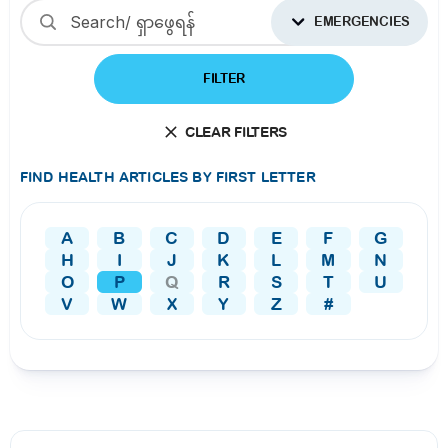
EMERGENCIES
FILTER
CLEAR FILTERS
FIND HEALTH ARTICLES BY FIRST LETTER
A
B
C
D
E
F
G
H
I
J
K
L
M
N
O
P
Q
R
S
T
U
V
W
X
Y
Z
#