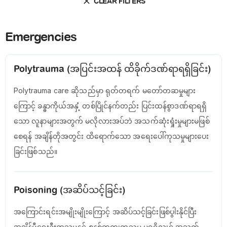
CLEAR FILTERS
Emergencies
Polytrauma (အပြင်းအထန် ထိခိုက်ဒဏ်ရာရရှိခြင်း)
Polytrauma care ဆိုသည်မှာ ရုတ်တရက် မတော်တဆမှုများ
ကြောင့် ခန္ဓာကိုယ်အနှံ့ တစ်ပြိုင်နက်တည်း ပြင်းထန်စွာဒဏ်ရာရရှိ
သော လူနာများအတွက် မလိုလားအပ်ဘဲ အသက်ဆုံးရှုံးမှုများမဖြစ်
စေရန် အချိန်တိုအတွင်း ထိရောက်သော အရေးပေါ်ကုသမှုများပေး
ခြင်းဖြစ်သည်။
Poisoning (အဆိပ်သင့်ခြင်း)
အကြောင်းရင်းအမျိုးမျိုးကြောင့် အဆိပ်သင့်ခြင်းဖြစ်ပွါးနိုင်ပြီး
အချိန်မီ‌ရှေးဦးကုသမှုနှင့် စနစ်တကျကုသမှု မရရှိလျှင် အသက်