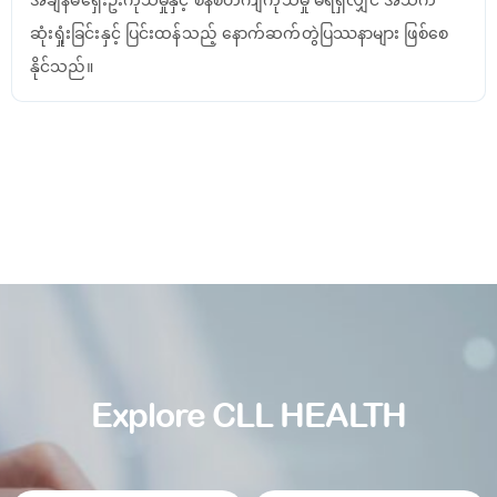
ဆုံးရှုံးခြင်းနှင့် ပြင်းထန်သည့် နောက်ဆက်တွဲပြဿနာများ ဖြစ်စေ
နိုင်သည်။
Explore CLL HEALTH