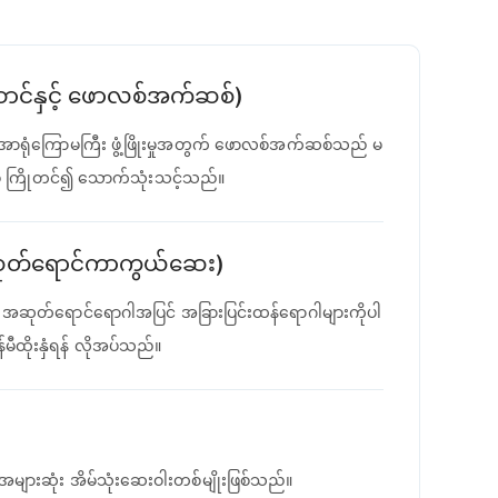
ောင်နှင့် ဖောလစ်အက်ဆစ်)
် အာရုံကြောမကြီး ဖွံ့ဖြိုးမှုအတွက် ဖောလစ်အက်ဆစ်သည် မ
်မှ ကြိုတင်၍ သောက်သုံးသင့်သည်။
ဆုတ်ရောင်ကာကွယ်ဆေး)
 အဆုတ်ရောင်ရောဂါအပြင် အခြားပြင်းထန်ရောဂါများကိုပါ
ီထိုးနှံရန် လိုအပ်သည်။
အများဆုံး အိမ်သုံးဆေးဝါးတစ်မျိုးဖြစ်သည်။