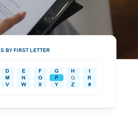
PRESS RELEASE
29 AUG 2024
DISEASES AND CONDITIONS
CLL HEALTH unveils
22 APR 2026
Shin Saw Pu Clinic in
Melioidosis (မယ်လီယွိုက်ဒိုး
Yangon, advancing
er
S BY FIRST LETTER
ဆစ် ပြင်းထန်ကူးစက်ရောဂါ)
primary care
gh
services
ဘက်တီးရီးယားပိုးကြောင့်ဖြစ်သော မယ်
gyin
D
E
F
G
H
I
လီယွိုက်ဒိုးဆစ် ပြင်းထန်
 and
Yangon, Myanmar, 29
M
N
O
P
Q
R
ကူးစက်ရောဂါ...
August 2024 — CLL
V
W
X
Y
Z
#
HEALTH is delighted to
8
announce the...
L
o