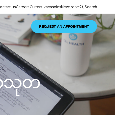
ontact us
Careers
Current vacancies
Newsroom
Search
REQUEST AN APPOINTMENT
ouncements
 services
Featured article
 comprehensive interdisciplinary
stage of life
မာသုတ
are
inic
and continuing health care from prenatal
es, coordinating with specialists as
e Facility Inaugurated in Yangon for
amilies