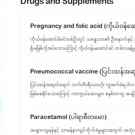
Drugs and Supplements
Pregnancy and folic acid (ကိုယ်ဝန်ဆ
ကိုယ်ဝန်ဆောင်မိခင်တစ်ဦးတွင် သန္ဓေသား၏ ဦးနှောက်နှင့
ရှိမဖြစ်လိုအပ်သောကြောင့် ကိုယ်ဝန်မဆောင်ခင် တစ်လခန့
Pneumococcal vaccine (ပြင်းထန်အ
ပြင်းထန်အဆုတ်ရောင် ဘက်တီးရီးယားပိုး ကူးစက်ခံရပါက
ဖြစ်စေနိုင်သောကြောင့် ကာကွယ်ဆေးများ စနစ်တကျ အချိန်မ
Paracetamol (ပါရာစီတမော)
အဖျားကျရန်နှင့် သာမန်နာကျင်ကိုက်ခဲမှုများအတွက် အသုံး