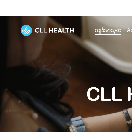
ကျန်းမာသုတ
A
Explore Services
Our Facilities
View all health articles
About us
Discover our commitment to transforming h
Comprehensive care for your health and 
Comprehensive care for your health and 
Emergencies
CLL 
Our history
Diseases and Conditions
Primary care
Our polyclinics
Develo
Quality primary and specialty care near you
Symptoms
Careers
Immunisation
Diagnos
Our clinics
Tests and Procedures
Digestive care
Fertilit
Diagnostics and treatment in one place