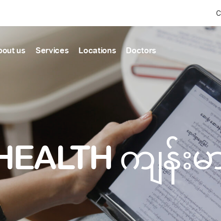
C
bout us
Services
Locations
Doctors
Find Health articles by first letter
News & Ann
Our clinics
Our featured
ealthcare
A
B
C
D
E
F
G
H
I
J
K
well-being
well-being
Dedicated to providing
Trusted care for every 
L
M
N
O
P
Q
R
S
T
U
V
healthcare services
W
X
Y
Z
#
HEALTH ကျန်း
Primary c
pmental screening
Shin Saw Pu Cl
Comprehensive 
Or search by keyword
tics
to elderly stag
A Top-Tier Primary Car
needed
Local and Expatriate F
ALL ARTICLES
y care