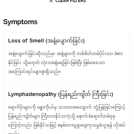
CLEAR FILTERS
Symptoms
Loss of Smell (အနံ့ပျောက်ခြင်း)
အနံ့ပျောက်ခြင်းဆိုသည်မှာ အနံ့များကို တစ်စိတ်တစ်ပိုင်းသာ ခံစား
နိုင်ခြင်း သို့မဟုတ် လုံးဝအနံ့မရခြင်းဖြစ်ပြီး ဖြစ်စေသော
အကြောင်းရင်းများစွာရှိသည်။
Lymphadenopathy (ပြန်ရည်ကျိတ် ကြီးခြင်း)
ရောဂါပိုးများကို ခန္ဓာကိုယ်မှ သဘာဝအလျောက် တုံ့ပြန်ခြင်းကြောင့်
ပြန်ရည်ကျိတ်များ ကြီးလာနိုင်သကဲ့သို့ နောက်ခံရောဂါတစ်ခုခု
ကြောင့်လည်း ဖြစ်နိုင်သဖြင့် စနစ်တကျရှာဖွေကုသမှုခံယူရန် လိုအပ်
သည်။