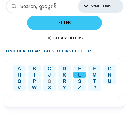
SYMPTOMS
FILTER
CLEAR FILTERS
FIND HEALTH ARTICLES BY FIRST LETTER
A
B
C
D
E
F
G
H
I
J
K
L
M
N
O
P
Q
R
S
T
U
V
W
X
Y
Z
#