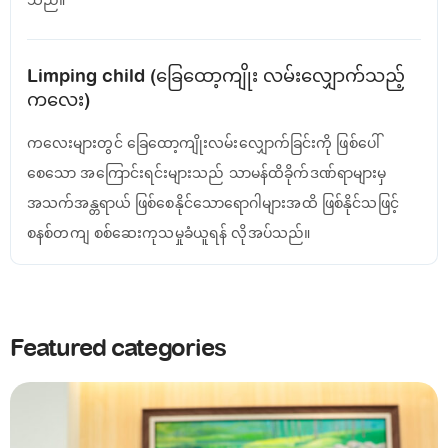
Limping child (ခြေထော့ကျိုး လမ်းလျှောက်သည့်
ကလေး)
ကလေးများတွင် ခြေထော့ကျိုးလမ်းလျှောက်ခြင်းကို ဖြစ်ပေါ်
စေသော အကြောင်းရင်းများသည် သာမန်ထိခိုက်ဒဏ်ရာများမှ
အသက်အန္တရာယ် ဖြစ်စေနိုင်သောရောဂါများအထိ ဖြစ်နိုင်သဖြင့်
စနစ်တကျ စစ်ဆေးကုသမှုခံယူရန် လိုအပ်သည်။
Featured categories