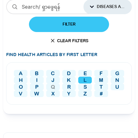
DISEASES AND CONDITIONS
FILTER
CLEAR FILTERS
FIND HEALTH ARTICLES BY FIRST LETTER
A
B
C
D
E
F
G
H
I
J
K
L
M
N
O
P
Q
R
S
T
U
V
W
X
Y
Z
#