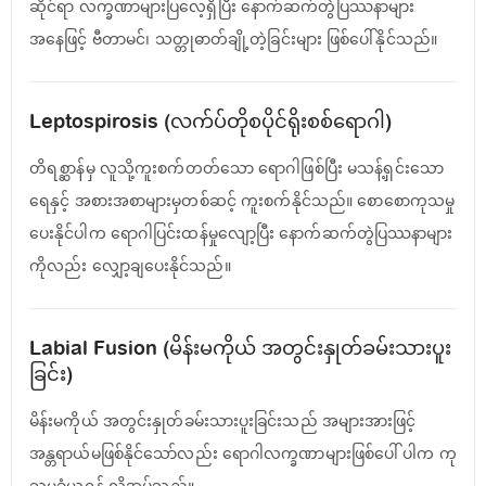
ဆိုင်ရာ လက္ခဏာများပြလေ့ရှိပြီး နောက်ဆက်တွဲပြဿနာများ
အနေဖြင့် ဗီတာမင်၊ သတ္တုဓာတ်ချို့တဲ့ခြင်းများ ဖြစ်ပေါ်နိုင်သည်။
Leptospirosis (လက်ပ်တိုစပိုင်ရိုးစစ်ရောဂါ)
တိရစ္ဆာန်မှ လူသို့ကူးစက်တတ်သော ရောဂါဖြစ်ပြီး မသန့်ရှင်းသော
ရေနှင့် အစားအစာများမှတစ်ဆင့် ကူးစက်နိုင်သည်။ စောစောကုသမှု
ပေးနိုင်ပါက ရောဂါပြင်းထန်မှုလျော့ပြီး နောက်ဆက်တွဲပြဿနာများ
ကိုလည်း လျှော့ချပေးနိုင်သည်။
Labial Fusion (မိန်းမကိုယ် အတွင်းနှုတ်ခမ်းသားပူး
ခြင်း)
မိန်းမကိုယ် အတွင်းနှုတ်ခမ်းသားပူးခြင်းသည် အများအားဖြင့်
အန္တရာယ်မဖြစ်နိုင်သော်လည်း ရောဂါလက္ခဏာများဖြစ်ပေါ် ပါက ကု
သမှုခံယူရန် လိုအပ်သည်။