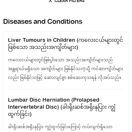
CLEAR FILTERS
Diseases and Conditions
Liver Tumours in Children (က‌လေးငယ်များတွင်
ဖြစ်သော အသည်းအကျိတ်များ)
ကလေးငယ်များတွင်ဖြစ်ပွါးသော အသည်းအကျိတ်များသည်
အန္တရာယ်မရှိသော အကျိတ်များ ဖြစ်နိုင်သကဲ့သို့ ကင်ဆာကျိတ်များ
လည်း ဖြစ်နိုင်သဖြင့် ဆောလျင်စွာ စစ်ဆေးကုသရန် လိုအပ်သည်။
Lumbar Disc Herniation (Prolapsed
Intervertebral Disc) (ခါးရိုးဆစ်အရိုးနုပြား ကျွံ
ထွက်ခြင်း)
ခါးရိုးဆစ်အရိုးနုပြား ကျွံထွက်ခြင်းကြောင့် ကပ်လျက်ရှိသော