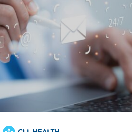
Find a doctor
Find a location
Explore
Explore our
Opportunities at
services
CLL HEALTH