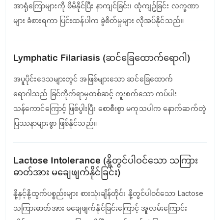
အာရုံကြောများကို ဖိမိနိုင်ပြီး နာကျင်ခြင်း၊ ထုံကျဥ်ခြင်း လက္ခဏာ
များ ခံစားရကာ ပြင်းထန်ပါက ခွဲစိတ်မှုများ လိုအပ်နိုင်သည်။
Lymphatic Filariasis (ဆင်ခြေထောက်ရောဂါ)
အပူပိုင်းဒေသများတွင် အဖြစ်များသော ဆင်ခြေထောက်
ရောဂါသည် ခြင်ကိုက်ရာမှတစ်ဆင့် ကူးစက်သော ကပ်ပါး
သန်ကောင်ကြောင့် ဖြစ်ပွါးပြီး စောစီးစွာ မကုသပါက နောက်ဆက်တွဲ
ပြဿနာများစွာ ဖြစ်နိုင်သည်။
Lactose Intolerance (နို့တွင်ပါဝင်သော သကြား
ဓာတ်အား မချေဖျက်နိုင်ခြင်း)
နို့နှင့်နို့ထွက်ပစ္စည်းများ စားသုံးချိန်တိုင်း နို့တွင်ပါဝင်သော Lactose
သကြားဓာတ်အား မချေဖျက်နိုင်ခြင်းကြောင့် အူလမ်းကြောင်း