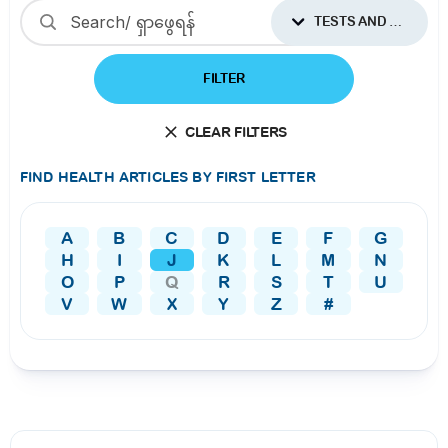
TESTS AND PROCEDURES
FILTER
CLEAR FILTERS
FIND HEALTH ARTICLES BY FIRST LETTER
A
B
C
D
E
F
G
H
I
J
K
L
M
N
O
P
Q
R
S
T
U
V
W
X
Y
Z
#