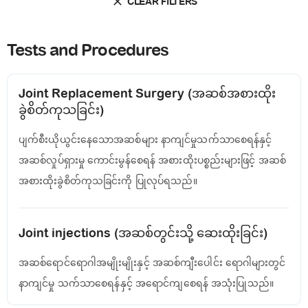
CLEAR FILTERS
Tests and Procedures
Joint Replacement Surgery (အဆစ်အစားထိုး
ခွဲစိတ်ကုသခြင်း)
ပျက်စီးယိုယွင်းနေသောအဆစ်များ နာကျင်မှုသက်သာစေရန်နှင့်
အဆစ်လှုပ်ရှားမှု ကောင်းမွန်စေရန် အစားထိုးပစ္စည်းများဖြင့် အဆစ်
အစားထိုးခွဲစိတ်ကုသခြင်းကို ပြုလုပ်ရသည်။
Joint injections (အဆစ်တွင်းသို့ ဆေးထိုးခြင်း)
အဆစ်ရောင်ရောဂါအမျိုးမျိုးနှင့် အဆစ်ကျီးပေါင်း ရောဂါများတွင်
နာကျင်မှု သက်သာစေရန်နှင့် အရောင်ကျစေရန် အသုံးပြုသည်။