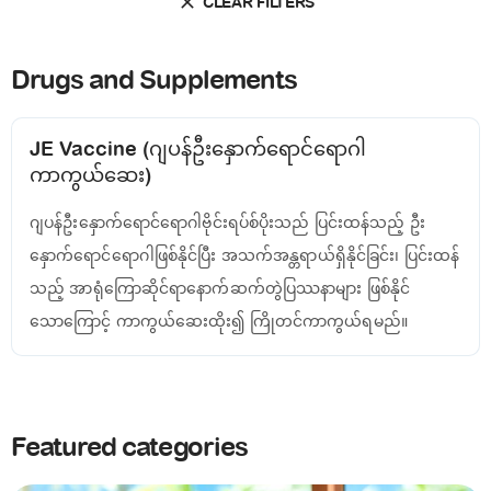
CLEAR FILTERS
Drugs and Supplements
JE Vaccine (ဂျပန်ဦးနှောက်ရောင်ရောဂါ
ကာကွယ်ဆေး)
ဂျပန်ဦးနှောက်ရောင်ရောဂါဗိုင်းရပ်စ်ပိုးသည် ပြင်းထန်သည့် ဦး
နှောက်ရောင်ရောဂါဖြစ်နိုင်ပြီး အသက်အန္တရာယ်ရှိနိုင်ခြင်း၊ ပြင်းထန်
သည့် အာရုံကြောဆိုင်ရာနောက်ဆက်တွဲပြဿနာများ ဖြစ်နိုင်
သောကြောင့် ကာကွယ်ဆေးထိုး၍ ကြိုတင်ကာကွယ်ရမည်။
Featured categories