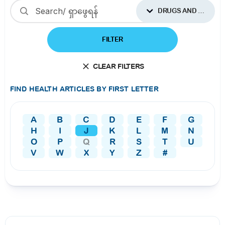
DRUGS AND SUPPLEMENTS
FILTER
CLEAR FILTERS
FIND HEALTH ARTICLES BY FIRST LETTER
A
B
C
D
E
F
G
H
I
J
K
L
M
N
O
P
Q
R
S
T
U
V
W
X
Y
Z
#