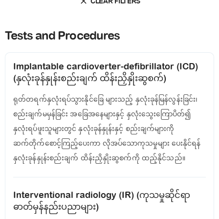
CLEAR FILTERS
Tests and Procedures
Implantable cardioverter-defibrillator (ICD)
(နှလုံးခုန်နှုန်းစည်းချက် ထိန်းညှိနှိုးဆွစက်)
ရုတ်တရက်နှလုံးရပ်သွားနိုင်ခြေ များသည့် နှလုံးခုန်မြန်လွန်းခြင်း၊
စည်းချက်မမှန်ခြင်း အခြေအနေများနှင့် နှလုံးသွေးကြောပိတ်၍
နှလုံးရပ်ဖူးသူများတွင် နှလုံးခုန်နှုန်းနှင့် စည်းချက်များကို
ဆက်တိုက်စောင့်ကြည့်ပေးကာ လိုအပ်သောကုသမှုများ ပေးနိုင်ရန်
နှလုံးခုန်နှုန်းစည်းချက် ထိန်းညှိနှိုးဆွစက်ကို ထည့်နိုင်သည်။
Interventional radiology (IR) (ကုသ‌မှုဆိုင်ရာ
ဓာတ်မှန်နည်းပညာများ)