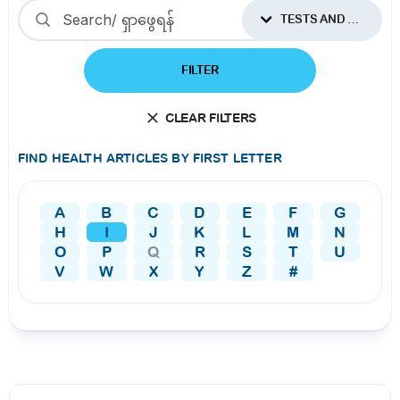
TESTS AND PROCEDURES
FILTER
CLEAR FILTERS
FIND HEALTH ARTICLES BY FIRST LETTER
A
B
C
D
E
F
G
H
I
J
K
L
M
N
O
P
Q
R
S
T
U
V
W
X
Y
Z
#