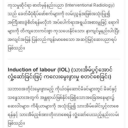
ကုသမှုဆိုင်ရာ ဓာတ်မှန်နည်းပညာ (Interventional Radiology)
သည် ခေတ်မီပုံရိပ်ဖော်စက်များကို လမ်းညွှန်အဖြစ်အသုံးပြု၍
အကြီးစားခွဲစိတ်ရန်မလိုဘဲ အပ်ပေါက်ရာအရွယ်အစားမျှဖြင့် ရောဂါ
များကို တိကျဘေးကင်းစွာ ကုသပေးနိုင်သော၊ နာကျင်မှုနည်းပါးပြီး
အလျင်အမြန် ပြန်လည်ကျန်းမာစေသော အဆင့်မြင့်ဆေးပညာရပ်
ဖြစ်သည်။
Induction of labour (IOL) (သားအိမ်ပွင့်အောင်
လှုံ့ဆော်ခြင်းဖြင့် ကလေးမွေးဖွားမှု စတင်စေခြင်း)
သဘာဝအတိုင်းမွေးဖွားမည့် ကိုယ်ဝန်ဆောင်မိခင်များတွင် မိခင်နှင့်
သန္ဓေသားအတွက် အန္တရာယ်ဖြစ်နိုင်ခြေရှိသောအခြေအနေများ၌
ဆေးဝါးများ၊ ကိရိယာများကို အသုံးပြု၍ သားအိမ်ခေါင်းပွင့်လာစေ
ရန်နှင့် သားအိမ်ညှစ်အားတိုးလာစေရန် လှုံ့ဆော်ပေးသည့်နည်းလမ်း
ဖြစ်သည်။