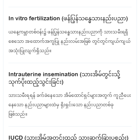
In vitro fertilization (ဖန်ပြွန်သန္ဓေသားနည်းပညာ)
ယနေ့ကမ္ဘာတစ်ဝန်း၌ ဖန်ပြွန်သန္ဓေသားနည်းပညာကို သားသမီးရရှိ
စေသော အထောက်အကူပြု နည်းလမ်းအဖြစ် တွင်တွင်ကျယ်ကျယ်
အသုံးပြုလျက်ရှိသည်။
Intrauterine insemination (သားအိမ်တွင်းသို့
သုက်ပိုးထည့်သွင်းခြင်း)
သားသမီးရရန် ခက်ခဲနေသော အိမ်ထောင်ရှင်များအတွက် ကူညီပေး
နေသော နည်းပညာများထဲမှ ရိုးရှင်းသော နည်းပညာတစ်ခု
ဖြစ်သည်။
IUCD (သားအိမ်အတွင်းထည့် သားဆက်ခြားပစ္စည်း)