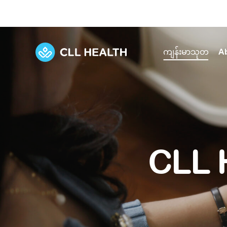
ကျန်းမာသုတ
A
Explore Services
Our Facilities
View all health articles
About us
Discover our commitment to transforming h
Comprehensive care for your health and 
Comprehensive care for your health and 
Emergencies
CLL 
Our history
Diseases and Conditions
Primary care
Our polyclinics
Develo
Quality primary and specialty care near you
Symptoms
Careers
Immunisation
Diagnos
Our clinics
Tests and Procedures
Digestive care
Fertilit
Diagnostics and treatment in one place