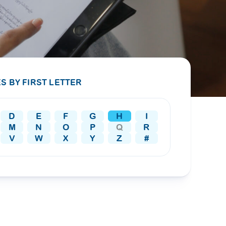
PRESS RELEASE
29 AUG 2024
DISEASES AND CONDITIONS
CLL HEALTH unveils
22 APR 2026
Shin Saw Pu Clinic in
Melioidosis (မယ်လီယွိုက်ဒိုး
Yangon, advancing
er
S BY FIRST LETTER
ဆစ် ပြင်းထန်ကူးစက်ရောဂါ)
primary care
gh
services
ဘက်တီးရီးယားပိုးကြောင့်ဖြစ်သော မယ်
gyin
D
E
F
G
H
I
လီယွိုက်ဒိုးဆစ် ပြင်းထန်
 and
Yangon, Myanmar, 29
M
N
O
P
Q
R
ကူးစက်ရောဂါ...
August 2024 — CLL
V
W
X
Y
Z
#
HEALTH is delighted to
8
announce the...
L
o