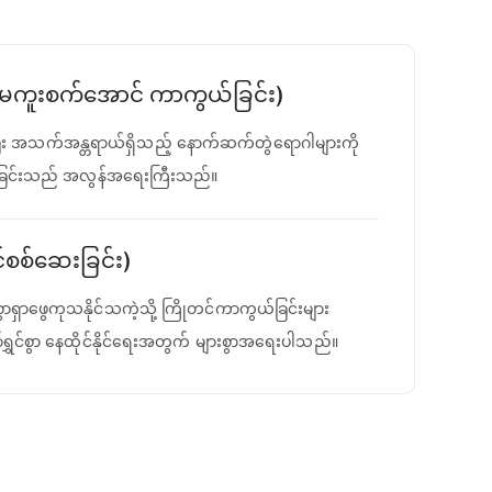
ိုး မကူးစက်အောင် ကာကွယ်ခြင်း)
းစေပြီး အသက်အန္တရာယ်ရှိသည့် နောက်ဆက်တွဲရောဂါများကို
ယ်ခြင်းသည် အလွန်အရေးကြီးသည်။
်စစ်ဆေးခြင်း)
ွာရှာဖွေကုသနိုင်သကဲ့သို့ ကြိုတင်ကာကွယ်ခြင်းများ
်ရွှင်စွာ နေထိုင်နိုင်ရေးအတွက် များစွာအရေးပါသည်။