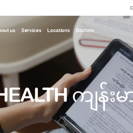
C
bout us
Services
Locations
Doctors
Find Health articles by first letter
News & Ann
Our clinics
Our featured
ealthcare
A
B
C
D
E
F
G
H
I
J
K
well-being
well-being
Dedicated to providing
Trusted care for every 
L
M
N
O
P
Q
R
S
T
U
V
healthcare services
W
X
Y
Z
#
HEALTH ကျန်း
Primary c
pmental screening
Shin Saw Pu Cl
Comprehensive 
Or search by keyword
tics
to elderly stag
A Top-Tier Primary Car
needed
Local and Expatriate F
ALL ARTICLES
y care