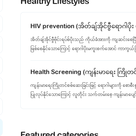
Healthy Lifestyles
HIV prevention (အိတ်ချ်အိုင်ဗွီရောဂါပ
အိတ်ချ်အိုင်ဗွီဗိုင်းရပ်စ်ပိုးသည် ကိုယ်ခံအားကို ကျဆင်
ဖြစ်စေနိုင်သောကြောင့် ရောဂါပိုးမကူးစက်အောင် ကာကွ
Health Screening (ကျန်းမာရေး ကြိုတင
ကျန်းမာရေးကြိုတင်စစ်ဆေးခြင်းဖြင့် ရောဂါများကို စောစီးစ
ပြုလုပ်နိုင်သောကြောင့် လူတိုင်း သက်တမ်းစေ့ ကျန်းမာပျော
Featured categories