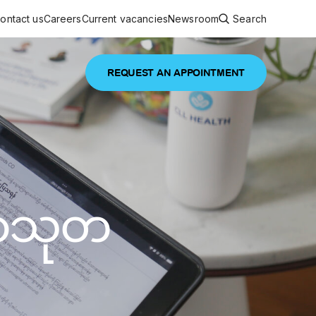
ontact us
Careers
Current vacancies
Newsroom
Search
REQUEST AN APPOINTMENT
ouncements
 services
Featured article
 comprehensive interdisciplinary
stage of life
မာသုတ
are
inic
and continuing health care from prenatal
es, coordinating with specialists as
e Facility Inaugurated in Yangon for
amilies