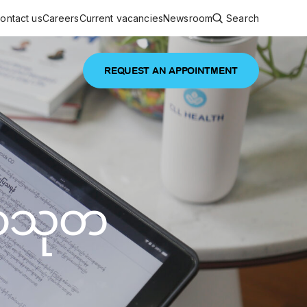
ontact us
Careers
Current vacancies
Newsroom
Search
REQUEST AN APPOINTMENT
ouncements
 services
Featured article
 comprehensive interdisciplinary
stage of life
မာသုတ
are
inic
and continuing health care from prenatal
es, coordinating with specialists as
e Facility Inaugurated in Yangon for
amilies