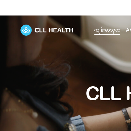
ကျန်းမာသုတ
A
Explore Services
Our Facilities
View all health articles
About us
Discover our commitment to transforming h
Comprehensive care for your health and 
Comprehensive care for your health and 
Emergencies
CLL 
Our history
Diseases and Conditions
Primary care
Our polyclinics
Develo
Quality primary and specialty care near you
Symptoms
Careers
Immunisation
Diagnos
Our clinics
Tests and Procedures
Digestive care
Fertilit
Diagnostics and treatment in one place