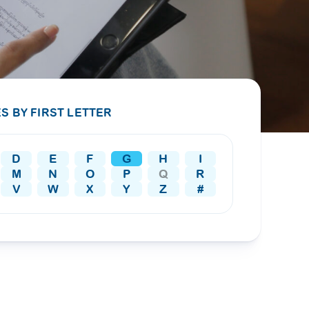
PRESS RELEASE
29 AUG 2024
DISEASES AND CONDITIONS
CLL HEALTH unveils
22 APR 2026
Shin Saw Pu Clinic in
Melioidosis (မယ်လီယွိုက်ဒိုး
Yangon, advancing
er
S BY FIRST LETTER
ဆစ် ပြင်းထန်ကူးစက်ရောဂါ)
primary care
gh
services
ဘက်တီးရီးယားပိုးကြောင့်ဖြစ်သော မယ်
gyin
D
E
F
G
H
I
လီယွိုက်ဒိုးဆစ် ပြင်းထန်
 and
Yangon, Myanmar, 29
M
N
O
P
Q
R
ကူးစက်ရောဂါ...
August 2024 — CLL
V
W
X
Y
Z
#
HEALTH is delighted to
8
announce the...
L
o