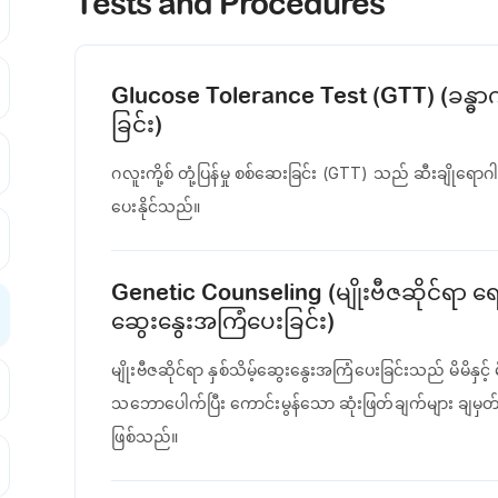
Tests and Procedures
Glucose Tolerance Test (GTT) (ခန္ဓာကိုယ
ခြင်း)
ဂလူးကို့စ် တုံ့ပြန်မှု စစ်ဆေးခြင်း (GTT) သည် ဆီးချိုရောဂါန
ပေးနိုင်သည်။
Genetic Counseling (မျိုးဗီဇဆိုင်ရာ 
ဆွေးနွေးအကြံပေးခြင်း)
မျိုးဗီဇဆိုင်ရာ နှစ်သိမ့်ဆွေးနွေးအကြံပေးခြင်းသည် မိမိနှ
သဘောပေါက်ပြီး ကောင်းမွန်သော ဆုံးဖြတ်ချက်များ ချမှတ
ဖြစ်သည်။