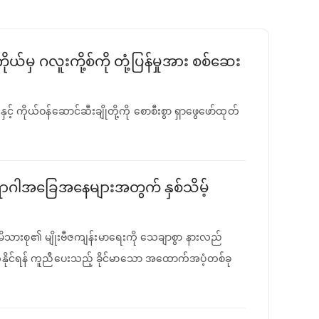
်မှ ဂလူးကို့စ်ကို တုံ့ပြန်မှုအား စစ်ဆေး
ှင့် ကိုယ်ဝန်ဆောင်ဆီးချိုတို့ကို စောစီးစွာ ရှာဖွေဖော်ထုတ်
ရောဂါအခြေအနေများအတွက် နှစ်သိမ့်
င့် မိသားစု၏ မျိုးဗီဇကျန်းမာရေးကို သေချာစွာ နားလည်
်နိုင်ရန် ကူညီပေးသည့် ခိုင်မာသော အထောက်အပံ့တစ်ခု