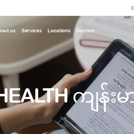
C
bout us
Services
Locations
Doctors
Find Health articles by first letter
News & Ann
Our clinics
Our featured
ealthcare
A
B
C
D
E
F
G
H
I
J
K
well-being
well-being
Dedicated to providing
Trusted care for every 
L
M
N
O
P
Q
R
S
T
U
V
healthcare services
W
X
Y
Z
#
HEALTH ကျန်း
Primary c
pmental screening
Shin Saw Pu Cl
Comprehensive 
Or search by keyword
tics
to elderly stag
A Top-Tier Primary Car
needed
Local and Expatriate F
ALL ARTICLES
y care