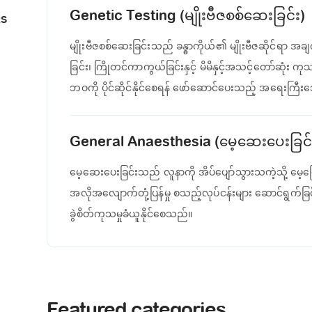
Genetic Testing (မျိုးဗီဇစစ်ဆေးခြင်း)
RS
မျိုးဗီဇစစ်ဆေးခြင်းသည် ခန္ဓာကိုယ်၏ မျိုးဗီဇဆိုင်ရာ အခ
ခြင်း၊ ကြိုတင်ကာကွယ်ခြင်းနှင့် မိမိနှင့်အသင့်တော်ဆုံး ကုသမ
ဘဝကို ပိုင်ဆိုင်နိုင်စေရန် ဖော်ဆောင်ပေးသည့် အရေးကြ
General Anaesthesia (မေ့ဆေးပေးခြင်
မေ့ဆေးပေးခြင်းသည် လူနာကို အိပ်ပျော်သွားသကဲ့သို့ မေ့မ
အလိုအလျောက်တုံ့ပြန်မှု စသည့်လုပ်ငန်းများ ဆောင်ရွက်ခြင
ခွဲစိတ်ကုသမှုခံယူနိုင်စေသည်။
Featured categories