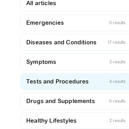
All articles
Emergencies
0 results
Diseases and Conditions
17 results
Symptoms
3 results
Tests and Procedures
4 results
Drugs and Supplements
0 results
Healthy Lifestyles
2 results