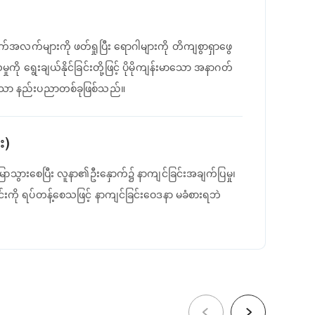
ျက်အလက်များကို ဖတ်ရှုပြီး ရောဂါများကို တိကျစွာရှာဖွေ
ှုကို ရွေးချယ်နိုင်ခြင်းတို့ဖြင့် ပိုမိုကျန်းမာသော အနာဂတ်
ီးသော နည်းပညာတစ်ခုဖြစ်သည်။
း)
ြောသွားစေပြီး လူနာ၏ဦးနှောက်၌ နာကျင်ခြင်းအချက်ပြမှု၊
်းကို ရပ်တန့်စေသဖြင့် နာကျင်ခြင်းဝေဒနာ မခံစားရဘဲ