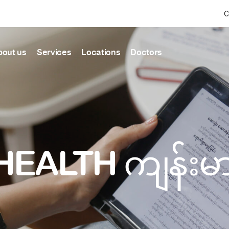
C
bout us
Services
Locations
Doctors
Find Health articles by first letter
News & Ann
Our clinics
Our featured
ealthcare
A
B
C
D
E
F
G
H
I
J
K
well-being
well-being
Dedicated to providing
Trusted care for every 
L
M
N
O
P
Q
R
S
T
U
V
healthcare services
W
X
Y
Z
#
HEALTH ကျန်း
Primary c
pmental screening
Shin Saw Pu Cl
Comprehensive 
Or search by keyword
tics
to elderly stag
A Top-Tier Primary Car
needed
Local and Expatriate F
ALL ARTICLES
y care