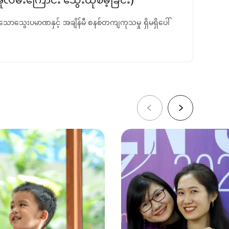
မ်းကြောင်း သွေးယိုစိမ့်ခြင်း)
းသောသွေးပမာဏနှင့် အချိန်မီ စနစ်တကျကုသမှု ရှိမရှိပေါ်