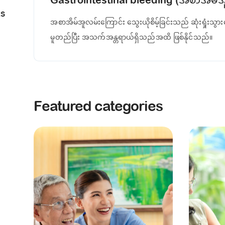
Gastrointestinal bleeding (အစာအိမ်အူလ
RS
အစာအိမ်အူလမ်းကြောင်း သွေးယိုစိမ့်ခြင်းသည် ဆုံးရှုံးသွာ
မူတည်ပြီး အသက်အန္တရာယ်ရှိသည်အထိ ဖြစ်နိုင်သည်။
Featured categories