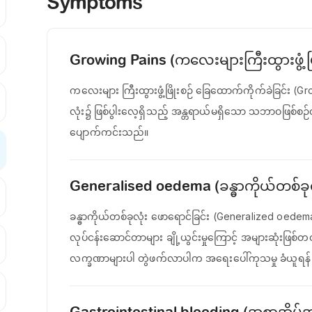
Symptoms
Growing Pains (ကလေးများကြီးထွားဖွံ့ဖြ
ကလေးများ ကြီးထွားဖွံ့ဖြိုးစဉ် ခြေထောက်ကိုက်ခဲခြင်
လုံး၌ ဖြစ်ပွါးလေ့ရှိသည့် အန္တရာယ်မရှိသော သဘာဝဖြစ်စဉ်တ
ပျောက်ကင်းသည်။
Generalised oedema (ခန္ဓာကိုယ်တစ်ခုလ
ခန္ဓာကိုယ်တစ်ခုလုံး ဖောရောင်ခြင်း (Generalized oede
လုပ်ငန်းဆောင်တာများ ချို့ယွင်းမှုကြောင့် အများဆုံးဖြစ်
လက္ခဏာများပါ တွဲဖက်လာပါက အရေးပေါ်ကုသမှု ခံယူရန်