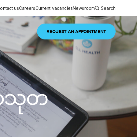
ontact us
Careers
Current vacancies
Newsroom
Search
REQUEST AN APPOINTMENT
ouncements
 services
Featured article
 comprehensive interdisciplinary
stage of life
မာသုတ
are
inic
and continuing health care from prenatal
es, coordinating with specialists as
e Facility Inaugurated in Yangon for
amilies