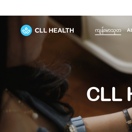
ကျန်းမာသုတ
A
Explore Services
Our Facilities
View all health articles
About us
Discover our commitment to transforming h
Comprehensive care for your health and 
Comprehensive care for your health and 
Emergencies
CLL 
Our history
Diseases and Conditions
Primary care
Our polyclinics
Develo
Quality primary and specialty care near you
Symptoms
Careers
Immunisation
Diagnos
Our clinics
Tests and Procedures
Digestive care
Fertilit
Diagnostics and treatment in one place