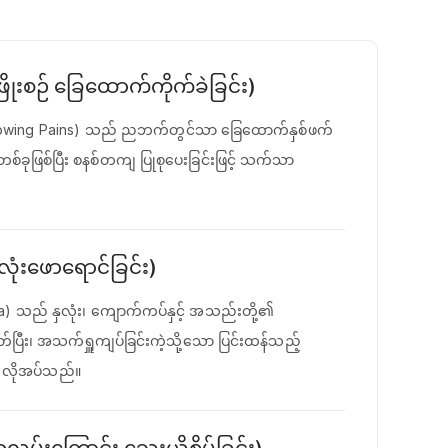
ိုးစဉ် ခြေထောက်ကိုက်ခဲခြင်း)
း (Growing Pains) သည် ညဘက်တွင်သာ ခြေထောက်နှစ်ဖက်
စ်ခုဖြစ်ပြီး စနစ်တကျ ပြုစုပေးခြင်းဖြင့် သက်သာ
ုံးဖောရောင်ခြင်း)
ma) သည် နှလုံး၊ ကျောက်ကပ်နှင့် အသည်းတို့၏
တတ်ပြီး၊ အသက်ရှူကျပ်ခြင်းကဲ့သို့သော ပြင်းထန်သည့်
 လိုအပ်သည်။