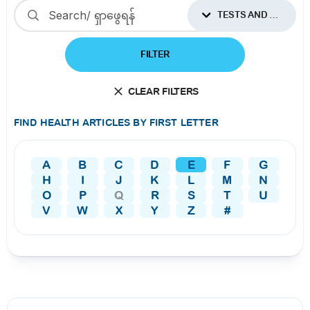
TESTS AND PROCEDURES
FILTER
CLEAR FILTERS
FIND HEALTH ARTICLES BY FIRST LETTER
A
B
C
D
E
F
G
H
I
J
K
L
M
N
O
P
Q
R
S
T
U
V
W
X
Y
Z
#