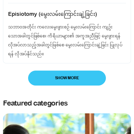
Episiotomy (မွေးလမ်းကြောင်းချဲ့ခြင်း)
သဘာဝအတိုင်း ကလေးမွေးဖွားစဉ် မွေးလမ်းကြောင်း ကျဥ်း
သောအခါတွင်ဖြစ်စေ၊ ကိရိယာများ၏ အကူအညီဖြင့် မွေးဖွားရန်
လိုအပ်လာသည့်အခါတွင်ဖြစ်စေ မွေးလမ်းကြောင်းချဲ့ခြင်း ပြုလုပ်
ရန် လိုအပ်နိုင်သည်။
SHOW MORE
Featured categories