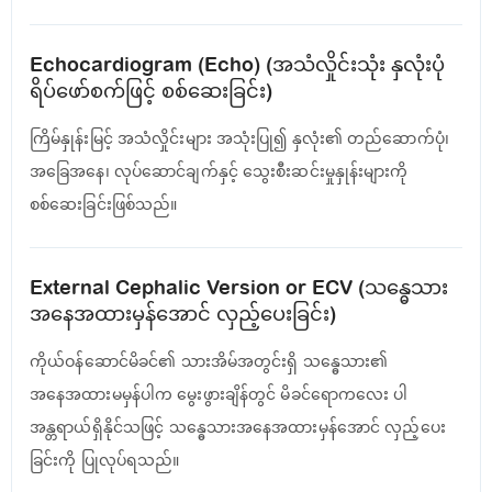
Echocardiogram (Echo) (အသံလှိုင်းသုံး နှလုံးပုံ
ရိပ်​ဖော်စက်ဖြင့် စစ်​ဆေးခြင်း)
ကြိမ်နှုန်းမြင့် အသံလှိုင်းများ အသုံးပြု၍ နှလုံး၏ တည်ဆောက်ပုံ၊
အခြေအနေ၊ လုပ်ဆောင်ချက်နှင့် သွေးစီးဆင်းမှုနှုန်းများကို
စစ်ဆေးခြင်းဖြစ်သည်။
External Cephalic Version or ECV (သန္ဓေသား
အနေအထားမှန်အောင် လှည့်ပေးခြင်း)
ကိုယ်ဝန်ဆောင်မိခင်၏ သားအိမ်အတွင်းရှိ သန္ဓေသား၏
အနေအထားမမှန်ပါက မွေးဖွားချိန်တွင် မိခင်ရောကလေး ပါ
အန္တရာယ်ရှိနိုင်သဖြင့် သန္ဓေသားအနေအထားမှန်အောင် လှည့်ပေး
ခြင်းကို ပြုလုပ်ရသည်။