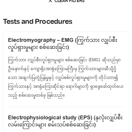
CLEAR FILTERS
Tests and Procedures
Electromyography – EMG (ကြွက်သား လျှပ်စီး
လှုပ်ရှားမှုများ စစ်ဆေးခြင်း)
ကြွက်သား လျှပ်စီးလှုပ်ရှားမှုများ စစ်ဆေးခြင်း (EMG) ဆိုသည်မှာ
ဦးနှောက်နှင့် ကျောရိုးအာရုံကြောမကြီးမှ ကြွက်သားများဆီသို့ပို့
သော အချက်ပြတုံ့ပြန်မှုနှင့် လျှပ်စစ်လှုပ်ရှားမှုများကို တိုင်းတာ၍
ကြွက်သားနှင့် အာရုံကြောဆိုင်ရာ ရောဂါများကို ရှာဖွေဖော်ထုတ်ပေး
သည့် စစ်ဆေးမှုတစ်ခု ဖြစ်သည်။
Electrophysiological study (EPS) (နှလုံးလျှပ်စီး
လမ်းကြောင်းများ စမ်းသပ်စစ်ဆေးခြင်း)