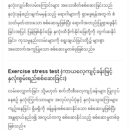
နှလုံးလျှပ်စီးလမ်းကြောင်းများ အသေးစိတ်စစ်ဆေးခြင်းသည်
နှလုံးခုန်စည်းချက်မမှန်သည့် ရောဂါများကို ရှာဖွေရန်အတွက် စံ
သတ်မှတ်ထားသော စစ်ဆေးမှုဖြစ်ပြီး ရောဂါအတည်ပြုရှာဖွေနိုင်
ခြင်းအပြင် ပြန်ဖြစ်နိုင်ခြေ၊ နှလုံးထိခိုက်နိုင်ခြေတို့ကို တွက်ဆနိုင်
ခြင်း၊ ကုသမှုနည်းလမ်းများကို ရွေးချယ်ခြင်းတို့၌ များစွာ
အထောက်အကူပြုသော စစ်ဆေးမှုတစ်ခုဖြစ်သည်။
Exercise stress test (ကာယလေ့ကျင့်ခန်းဖြင့်
နှလုံးစွမ်းရည်စစ်ဆေးခြင်း)
လမ်းလျှောက်ခြင်း သို့မဟုတ် စက်ဘီးစီးလေ့ကျင့်ခန်းများ ပြုလုပ်
နေစဥ် နှလုံးကြွက်သားများ အလုပ်လုပ်ပုံနှင့် နှလုံးသွေးကြောများ
ကျဥ်းနေခြင်း ရှိမရှိကို ခန့်မှန်းစစ်ဆေးနိုင်သော စစ်ဆေးမှုဖြစ်ပြီး
အန္တရာယ်နည်း၍ အလွယ်တကူ စစ်ဆေးနိုင်သည့် စစ်ဆေးမှုတစ်ခု
ဖြစ်သည်။