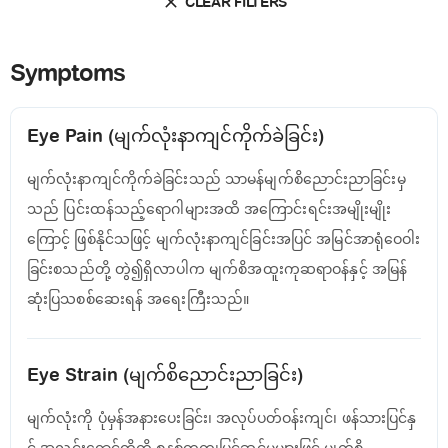
CLEAR FILTERS
Symptoms
Eye Pain (မျက်လုံးနာကျင်ကိုက်ခဲခြင်း)
မျက်လုံးနာကျင်ကိုက်ခဲခြင်းသည် သာမန်မျက်စိညောင်းညာခြင်းမှ
သည် ပြင်းထန်သည့်ရောဂါများအထိ အကြောင်းရင်းအမျိုးမျိုး
ကြောင့် ဖြစ်နိုင်သဖြင့် မျက်လုံးနာကျင်ခြင်းအပြင် အမြင်အာရုံဝေဝါး
ခြင်းစသည်တို့ တွဲ၍ရှိလာပါက မျက်စိအထူးကုဆရာဝန်နှင့် အမြန်
ဆုံးပြသစစ်ဆေးရန် အရေးကြီးသည်။
Eye Strain (မျက်စိညောင်းညာခြင်း)
မျက်လုံးကို ပုံမှန်အနားပေးခြင်း၊ အလုပ်ပတ်ဝန်းကျင်၊ ဖန်သားပြင်နှ
င့် အလင်းရောင်တို့ကို စနစ်တကျပြင်ဆင်မှုများဖြင့် မျက်စိ