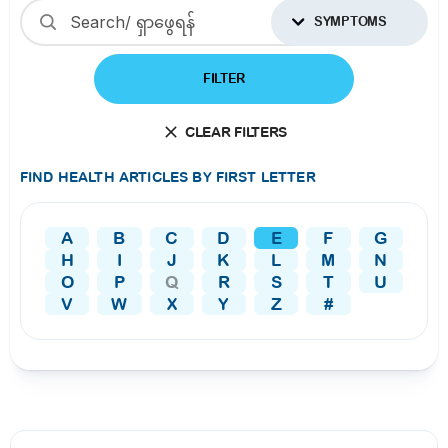
SYMPTOMS
FILTER
CLEAR FILTERS
FIND HEALTH ARTICLES BY FIRST LETTER
A
B
C
D
E
F
G
H
I
J
K
L
M
N
O
P
Q
R
S
T
U
V
W
X
Y
Z
#