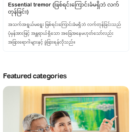
Essential tremor (ဖြစ်ရင်းကြောင်းခံမရှိဘဲ လက်
တုန်ခြင်း)
အသက်အရွယ်မရွေး ဖြစ်ရင်းကြောင်းခံမရှိဘဲ လက်တုန်ခြင်းသည်
ပုံမှန်အားဖြင့် အန္တရာယ်ရှိသော အခြေအနေမဟုတ်သော်လည်း
အခြားရောဂါများနှင့် ခွဲခြားရန်လိုသည်။
Featured categories