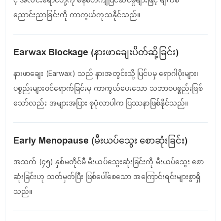
ညောင်းညာခြင်းကို ကာကွယ်ကုသနိုင်သည်။
Earwax Blockage (နားဖာချေးပိတ်ဆို့ခြင်း)
နားဖာချေး (Earwax) သည် နားအတွင်းသို့ ပြင်ပမှ ရောဂါပိုးများ၊
ပစ္စည်းများဝင်ရောက်ခြင်းမှ ကာကွယ်ပေးသော သဘာဝပစ္စည်းဖြစ်
သော်လည်း အများအပြား စုပုံလာပါက ပြဿနာဖြစ်နိုင်သည်။
Early Menopause (မီးယပ်သွေး စောဆုံးခြင်း)
အသက် (၄၅) နှစ်မတိုင်မီ မီးယပ်သွေးဆုံးခြင်းကို မီးယပ်သွေး စော
ဆုံးခြင်းဟု သတ်မှတ်ပြီး ဖြစ်ပေါ်စေသော အကြောင်းရင်းများစွာရှိ
သည်။