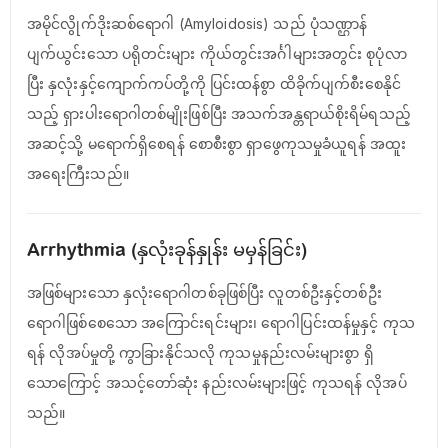
အမိုင်လွိုက်ဒိုးဆစ်ရောဂါ (Amyloidosis) သည် ပုံသဏ္ဌာန်
ပျက်ယွင်းသော ပရိုတင်းများ ကိုယ်တွင်းအင်္ဂါများအတွင်း စုပုံလာ
ပြီး နှလုံးနှင့်ကျောက်ကပ်တို့ကို ပြင်းထန်စွာ ထိခိုက်ပျက်စီးစေနိုင်
သည့် ရှားပါးရောဂါတစ်မျိုးဖြစ်ပြီး အသက်အန္တရာယ်စိုးရိမ်ရသည့်
အဆင့်သို့ မရောက်ရှိစေရန် စောစီးစွာ ရှာဖွေကုသမှုခံယူရန် အထူး
အရေးကြီးသည်။
Arrhythmia (နှလုံးခုန်နှုန်း မမှန်ခြင်း)
အဖြစ်များသော နှလုံးရောဂါတစ်ခုဖြစ်ပြီး လူတစ်ဦးနှင့်တစ်ဦး
ရောဂါဖြစ်စေသော အကြောင်းရင်းများ၊ ရောဂါပြင်းထန်မှုနှင့် ကုသ
ရန် လိုအပ်မှုတို့ ကွာခြားနိုင်သလို ကုသမှုနည်းလမ်းများစွာ ရှိ
သောကြောင့် အသင့်တော်ဆုံး နည်းလမ်းများဖြင့် ကုသရန် လိုအပ်
သည်။