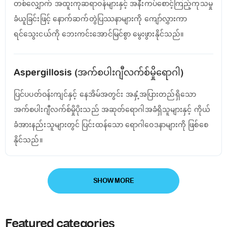
တစ်လျှောက် အထူးကုဆရာဝန်များနှင့် အနီးကပ်စောင့်ကြည့်ကုသမှု
ခံယူခြင်းဖြင့် နောက်ဆက်တွဲပြဿနာများကို ကျော်လွှားကာ
ရင်သွေးငယ်ကို ဘေးကင်းအောင်မြင်စွာ မွေးဖွားနိုင်သည်။
Aspergillosis (အက်စပါးဂျီလက်စ်မှိုရောဂါ​)
ပြင်ပပတ်ဝန်းကျင်နှင့် နေအိမ်အတွင်း အနှံ့အပြားတည်ရှိသော
အက်စပါးဂျီလက်စ်မှိုပိုးသည် အဆုတ်ရောဂါအခံရှိသူများနှင့် ကိုယ်
ခံအားနည်းသူများတွင် ပြင်းထန်သော ရောဂါဝေဒနာများကို ဖြစ်စေ
နိုင်သည်။
SHOW MORE
Featured categories