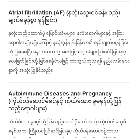
Atrial fibrillation (AF) (နှလုံးသွေးဝင်ခန်း စည်း
ချက်မမှန်စွာ ခုန်ခြင်း)
နှလုံးတည်ဆောက်ပုံ ပြောင်းလဲမှုများ၊ နှလုံးရောဂါများနှင့် အခြား
ရောဂါအမျိုးမျိုးကြောင့် နှလုံးခုန်နှုန်းမြန်လာ၍ စည်းချက်မမှန်ခြင်း
ကို ဖြစ်စေပြီး နောက်ဆက်တွဲအနေဖြင့် သွေးခဲများဖြစ်ပေါ်ခြင်းနှင့်
လေဖြတ်ခြင်းတို့ ဖြစ်စေနိုင်သဖြင့် ကာကွယ်ကုသရန် နည်းလမ်းများ
စွာကို အသုံးပြုနိုင်သည်။
Autoimmune Diseases and Pregnancy
(ကိုယ်ဝန်ဆောင်မိခင်နှင့် ကိုယ်ခံအား မူမမှန်တုံ့ပြန်
သည့်ရောဂါများ)
ကိုယ်ခံအား မူမမှန်တုံ့ပြန်သည့်ရောဂါရှိသော်လည်း ကိုယ်ဝန်မယူမီ
စနစ်တကျ ကြိုတင်ပြင်ဆင်ခြင်းနှင့် ကိုယ်ဝန်ဆောင်စဉ်ကာလ