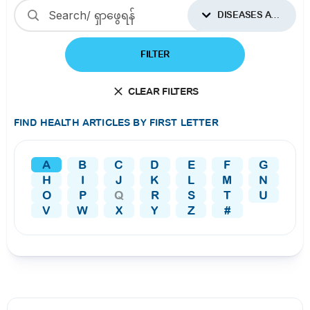
DISEASES AND CONDITIONS
FILTER
CLEAR FILTERS
FIND HEALTH ARTICLES BY FIRST LETTER
A
B
C
D
E
F
G
H
I
J
K
L
M
N
O
P
Q
R
S
T
U
V
W
X
Y
Z
#