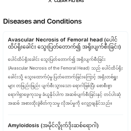
CLEAR FILTERS
Diseases and Conditions
Avascular Necrosis of Femoral head (ပေါင်
ထိပ်ရိုးခေါင်း သွေးပြတ်တောက်၍ အရိုးပျက်စီးခြင်း)
ပေါင်ထိပ်ရိုးခေါင်း သွေးပြတ်တောက်၍ အရိုးပျက်စီးခြင်း
(Avascular Necrosis of the Femoral Head) သည် ပေါင်ထိပ်ရိုး
ခေါင်းသို့ သွေးထောက်ပံ့မှု ပြတ်တောက်ခြင်းကြောင့် အရိုးတစ်ရှူး
များ တဖြည်းဖြည်း ပျက်စီးသွားသော ရောဂါဖြစ်ပြီး စောစီးစွာ
ရောဂါရှာဖွေကုသမှု ခံယူနိုင်ပါက အဆစ်ပျက်စီးခြင်းနှင့် တင်ပါးဆုံ
အဆစ် အစားထိုးခွဲစိတ်ကုသမှု လိုအပ်မှုကို လျှော့ချနိုင်သည်။
Amyloidosis (အမိုင်လွိုက်ဒိုးဆစ်ရောဂါ)